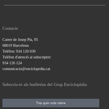
Contacte
Carrer de Josep Pla, 95
08019 Barcelona
Telèfon: 934 120 030
Telèfon d'atenció al subscriptor:
934 126 124
comunicacio@enciclopedia.cat
Subscriu-te als butlletins del Grup Enciclopèdia
Tria quin vols rebre