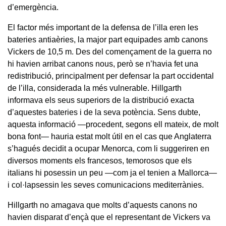
d’emergència.
El factor més important de la defensa de l’illa eren les
bateries antiaèries, la major part equipades amb canons
Vickers de 10,5 m. Des del començament de la guerra no
hi havien arribat canons nous, però se n’havia fet una
redistribució, principalment per defensar la part occidental
de l’illa, considerada la més vulnerable. Hillgarth
informava els seus superiors de la distribució exacta
d’aquestes bateries i de la seva potència. Sens dubte,
aquesta informació —procedent, segons ell mateix, de molt
bona font— hauria estat molt útil en el cas que Anglaterra
s’hagués decidit a ocupar Menorca, com li suggeriren en
diversos moments els francesos, temorosos que els
italians hi posessin un peu —com ja el tenien a Mallorca—
i col·lapsessin les seves comunicacions mediterrànies.
Hillgarth no amagava que molts d’aquests canons no
havien disparat d’ençà que el representant de Vickers va