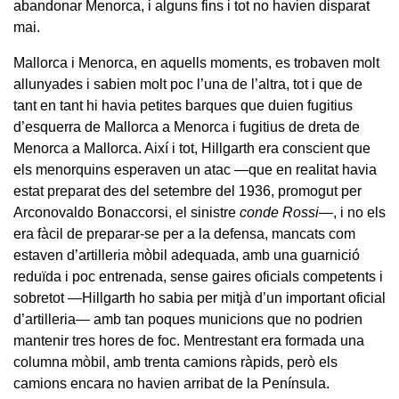
abandonar Menorca, i alguns fins i tot no havien disparat
mai.
Mallorca i Menorca, en aquells moments, es trobaven molt
allunyades i sabien molt poc l’una de l’altra, tot i que de
tant en tant hi havia petites barques que duien fugitius
d’esquerra de Mallorca a Menorca i fugitius de dreta de
Menorca a Mallorca. Així i tot, Hillgarth era conscient que
els menorquins esperaven un atac —que en realitat havia
estat preparat des del setembre del 1936, promogut per
Arconovaldo Bonaccorsi, el sinistre
conde Rossi
—, i no els
era fàcil de preparar-se per a la defensa, mancats com
estaven d’artilleria mòbil adequada, amb una guarnició
reduïda i poc entrenada, sense gaires oficials competents i
sobretot —Hillgarth ho sabia per mitjà d’un important oficial
d’artilleria— amb tan poques municions que no podrien
mantenir tres hores de foc. Mentrestant era formada una
columna mòbil, amb trenta camions ràpids, però els
camions encara no havien arribat de la Península.