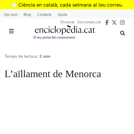
Vés
✉️
Ciència en català, cada setmana al teu correu.
al
➜
Subscriu-te al butlletí de Divulcat
.
Qui som
Blog
Contacte
Ajuda
contingut
Divulcat
Diccionari.cat
El teu portal del coneixement
Temps de lectura:
2 min
L’aïllament de Menorca