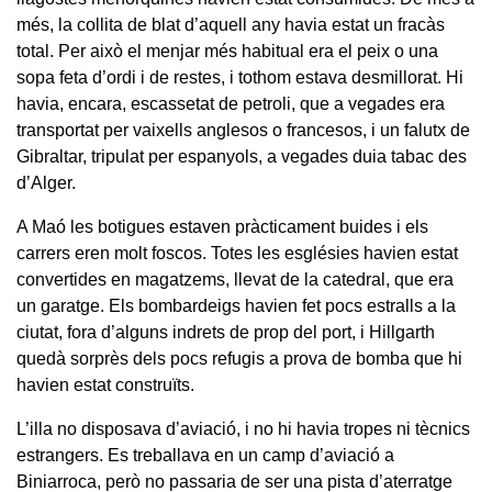
més, la collita de blat d’aquell any havia estat un fracàs
total. Per això el menjar més habitual era el peix o una
sopa feta d’ordi i de restes, i tothom estava desmillorat. Hi
havia, encara, escassetat de petroli, que a vegades era
transportat per vaixells anglesos o francesos, i un falutx de
Gibraltar, tripulat per espanyols, a vegades duia tabac des
d’Alger.
A Maó les botigues estaven pràcticament buides i els
carrers eren molt foscos. Totes les esglésies havien estat
convertides en magatzems, llevat de la catedral, que era
un garatge. Els bombardeigs havien fet pocs estralls a la
ciutat, fora d’alguns indrets de prop del port, i Hillgarth
quedà sorprès dels pocs refugis a prova de bomba que hi
havien estat construïts.
L’illa no disposava d’aviació, i no hi havia tropes ni tècnics
estrangers. Es treballava en un camp d’aviació a
Biniarroca, però no passaria de ser una pista d’aterratge