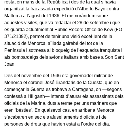
restat en mans de la República i des de la qual s’havia
organitzat la fracassada expedició d’Alberto Bayo contra
Mallorca a l’agost del 1936. El memoràndum sobre
aquestes visites, que va redactar el 28 de setembre i que
es guarda actualment al Public Record Office de Kew (FO
371/21392), permet de tenir una visió excel·lent de la
situació de Menorca, aïllada gairebé del tot de la
Península i sotmesa al bloqueig de l’esquadra franquista i
als bombardeigs dels avions italians amb base a Son Sant
Joan.
Des del novembre del 1936 era governador militar de
Menorca el coronel José Brandaris de la Cuesta, que en
començar la Guerra es trobava a Cartagena, on —segons
confessà a Hillgarth— intentà d’aturar els assassinats dels
oficials de la Marina, duts a terme per uns mariners que
eren “bèsties”. En qualsevol cas, en arribar a Menorca
s’acabaren en sec els afusellaments d’oficials i de
persones de dreta que havien estat a l’ordre del dia.