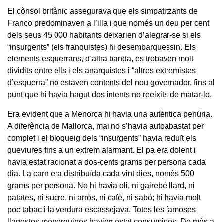
El cònsol britànic assegurava que els simpatitzants de
Franco predominaven a l’illa i que només un deu per cent
dels seus 45 000 habitants deixarien d’alegrar-se si els
“insurgents” (els franquistes) hi desembarquessin. Els
elements esquerrans, d’altra banda, es trobaven molt
dividits entre ells i els anarquistes i “altres extremistes
d’esquerra” no estaven contents del nou governador, fins al
punt que hi havia hagut dos intents no reeixits de matar-lo.
Era evident que a Menorca hi havia una autèntica penúria.
A diferència de Mallorca, mai no s’havia autoabastat per
complet i el bloqueig dels “insurgents” havia reduït els
queviures fins a un extrem alarmant. El pa era dolent i
havia estat racionat a dos-cents grams per persona cada
dia. La carn era distribuïda cada vint dies, només 500
grams per persona. No hi havia oli, ni gairebé llard, ni
patates, ni sucre, ni arròs, ni cafè, ni sabó; hi havia molt
poc tabac i la verdura escassejava. Totes les famoses
llagostes menorquines havien estat consumides. De més a