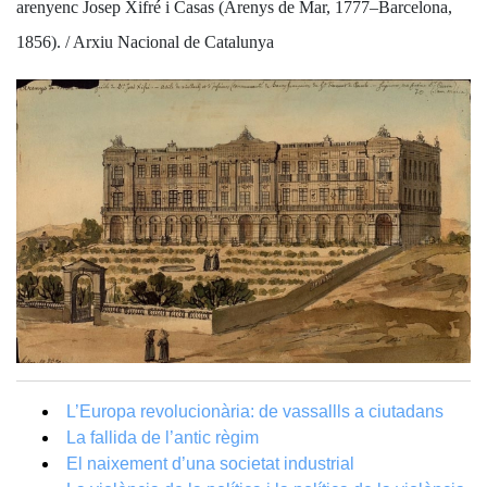
arenyenc Josep Xifré i Casas (Arenys de Mar, 1777–Barcelona,
1856). / Arxiu Nacional de Catalunya
L’Europa revolucionària: de vassallls a ciutadans
La fallida de l’antic règim
El naixement d’una societat industrial