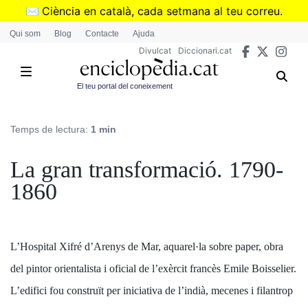
Vés
✉️
Ciència en català, cada setmana al teu correu.
al
➜
Subscriu-te al butlletí de Divulcat
.
Qui som
Blog
Contacte
Ajuda
contingut
Divulcat
Diccionari.cat
El teu portal del coneixement
Temps de lectura:
1 min
La gran transformació. 1790-
1860
L’Hospital Xifré d’Arenys de Mar, aquarel·la sobre paper, obra
del pintor orientalista i oficial de l’exèrcit francès Emile Boisselier.
L’edifici fou construït per iniciativa de l’indià, mecenes i filantrop