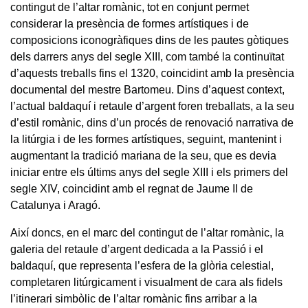
contingut de l’altar romànic, tot en conjunt permet
considerar la presència de formes artístiques i de
composicions iconogràfiques dins de les pautes gòtiques
dels darrers anys del segle XIII, com també la continuïtat
d’aquests treballs fins el 1320, coincidint amb la presència
documental del mestre Bartomeu. Dins d’aquest context,
l’actual baldaquí i retaule d’argent foren treballats, a la seu
d’estil romànic, dins d’un procés de renovació narrativa de
la litúrgia i de les formes artístiques, seguint, mantenint i
augmentant la tradició mariana de la seu, que es devia
iniciar entre els últims anys del segle XIII i els primers del
segle XIV, coincidint amb el regnat de Jaume II de
Catalunya i Aragó.
Així doncs, en el marc del contingut de l’altar romànic, la
galeria del retaule d’argent dedicada a la Passió i el
baldaquí, que representa l’esfera de la glòria celestial,
completaren litúrgicament i visualment de cara als fidels
l’itinerari simbòlic de l’altar romànic fins arribar a la