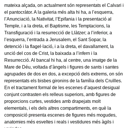
mateixa alçada, on actualment són representats el Calvari i
el pantocràtor. A la galeria més alta hi ha, a l’esquerra,
l’Anunciació, la Nativitat, l’Epifania i la presentació al
Temple, i a la dreta, el Baptisme, les Temptacions, la
Transfiguració i la resurrecció de Llàtzer; a l’inferior, a
l’esquerra, l’entrada a Jerusalem, el Sant Sopar, la
detenció i la flagel·lació, i a la dreta, el davallament, la
unció del cos de Crist, la baixada a l’infern i la
Resurrecció. Al bancal hi ha, al centre, una imatge de la
Mare de Déu, voltada d’àngels i figures de sants i santes
agrupades de dos en dos, a excepció dels extrems, on són
representats els bisbes gironins de la família dels Cruïlles.
En el tractament formal de les escenes d’aquest desigual
conjunt contrasten els relleus superiors, amb figures de
proporcions curtes, vestides amb drapejats molt
elementals, i els dels altres compartiments, en què la
composició presenta escenes de figures més mogudes,
anatomies més esveltes i reals i vestidures més àgils i