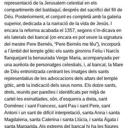
representació de la Jerusalem celestial en els
compartiments del baldaquí, després del sacrifici del fill de
Déu. Posteriorment, el conjunt es completà amb la galeria
superior, dedicada a la narració de la vida de Jesús. I
encara la reforma acabada el 1357, segons s’in-dicava en
els laterals del bancal (on encara es pot veure la signatura
del mestre Pere Bernés, “Pere Bernés me féu”), incorporà
a l’àmbit del temple gòtic els sants gironins Feliu i Narcís
flanquejant la benaurada Verge Maria, acompanyada per
una aurèola de personatges celestials, i, al bancal, la Mare
de Déu entronitzada centrant les imatges dels sants
representatius de les advocacions dels altars del temple
gòtic, amb la indicació dels seus noms. Els dotze sants,
drets, reunits per parelles i identificats per mitjà de
cartel·les esmaltades, són, d’esquerra a dreta, sant
Domènec i sant Francesc, sant Pau i sant Pere, sant
Antoni i un sant de difícil interpretació, santa Anna i santa
Magdalena, santa Caterina i santa Llúcia, i santa Àgata i
santa Margarida. Als extrems del bancal hi ha les figures