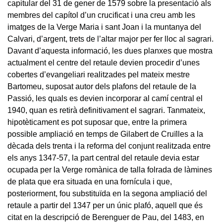
capitular del 31 de gener de 1579 sobre la presentació als
membres del capítol d’un crucificat i una creu amb les
imatges de la Verge Maria i sant Joan i la muntanya del
Calvari, d’argent, trets de l’altar major per fer lloc al sagrari.
Davant d’aquesta informació, les dues planxes que mostra
actualment el centre del retaule devien procedir d’unes
cobertes d’evangeliari realitzades pel mateix mestre
Bartomeu, suposat autor dels plafons del retaule de la
Passió, les quals es devien incorporar al camí central el
1940, quan es retirà definitivament el sagrari. Tanmateix,
hipotèticament es pot suposar que, entre la primera
possible ampliació en temps de Gilabert de Cruïlles a la
dècada dels trenta i la reforma del conjunt realitzada entre
els anys 1347-57, la part central del retaule devia estar
ocupada per la Verge romànica de talla folrada de làmines
de plata que era situada en una fornícula i que,
posteriorment, fou substituïda en la segona ampliació del
retaule a partir del 1347 per un únic plafó, aquell que és
citat en la descripció de Berenguer de Pau, del 1483, en