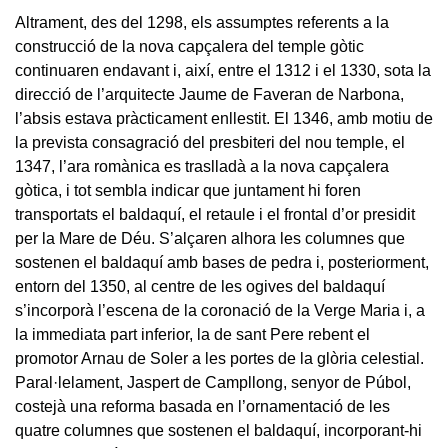
Altrament, des del 1298, els assumptes referents a la
construcció de la nova capçalera del temple gòtic
continuaren endavant i, així, entre el 1312 i el 1330, sota la
direcció de l’arquitecte Jaume de Faveran de Narbona,
l’absis estava pràcticament enllestit. El 1346, amb motiu de
la prevista consagració del presbiteri del nou temple, el
1347, l’ara romànica es traslladà a la nova capçalera
gòtica, i tot sembla indicar que juntament hi foren
transportats el baldaquí, el retaule i el frontal d’or presidit
per la Mare de Déu. S’alçaren alhora les columnes que
sostenen el baldaquí amb bases de pedra i, posteriorment,
entorn del 1350, al centre de les ogives del baldaquí
s’incorporà l’escena de la coronació de la Verge Maria i, a
la immediata part inferior, la de sant Pere rebent el
promotor Arnau de Soler a les portes de la glòria celestial.
Paral·lelament, Jaspert de Campllong, senyor de Púbol,
costejà una reforma basada en l’ornamentació de les
quatre columnes que sostenen el baldaquí, incorporant-hi