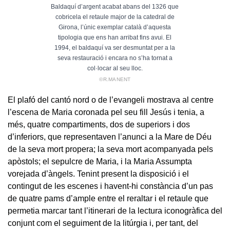
Baldaquí d’argent acabat abans del 1326 que
cobricela el retaule major de la catedral de
Girona, l’únic exemplar català d’aquesta
tipologia que ens han arribat fins avui. El
1994, el baldaquí va ser desmuntat per a la
seva restauració i encara no s’ha tornat a
col·locar al seu lloc.
©R.MANENT
El plafó del cantó nord o de l’evangeli mostrava al centre
l’escena de Maria coronada pel seu fill Jesús i tenia, a
més, quatre compartiments, dos de superiors i dos
d’inferiors, que representaven l’anunci a la Mare de Déu
de la seva mort propera; la seva mort acompanyada pels
apòstols; el sepulcre de Maria, i la Maria Assumpta
vorejada d’àngels. Tenint present la disposició i el
contingut de les escenes i havent-hi constància d’un pas
de quatre pams d’ample entre el reraltar i el retaule que
permetia marcar tant l’itinerari de la lectura iconogràfica del
conjunt com el seguiment de la litúrgia i, per tant, del