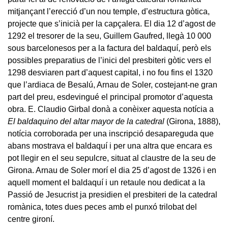
mitjançant l’erecció d’un nou temple, d’estructura gòtica,
projecte que s’inicià per la capçalera. El dia 12 d’agost de
1292 el tresorer de la seu, Guillem Gaufred, llegà 10 000
sous barcelonesos per a la factura del baldaquí, però els
possibles preparatius de l’inici del presbiteri gòtic vers el
1298 desviaren part d’aquest capital, i no fou fins el 1320
que l’ardiaca de Besalú, Arnau de Soler, costejant-ne gran
part del preu, esdevingué el principal promotor d’aquesta
obra. E. Claudio Girbal donà a conèixer aquesta notícia a
El baldaquino del altar mayor de la catedral
(Girona, 1888),
notícia corroborada per una inscripció desapareguda que
abans mostrava el baldaquí i per una altra que encara es
pot llegir en el seu sepulcre, situat al claustre de la seu de
Girona. Arnau de Soler morí el dia 25 d’agost de 1326 i en
aquell moment el baldaquí i un retaule nou dedicat a la
Passió de Jesucrist ja presidien el presbiteri de la catedral
romànica, totes dues peces amb el punxó trilobat del
centre gironí.