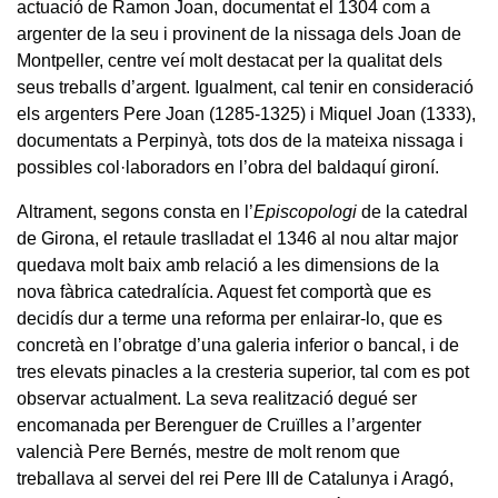
actuació de Ramon Joan, documentat el 1304 com a
argenter de la seu i provinent de la nissaga dels Joan de
Montpeller, centre veí molt destacat per la qualitat dels
seus treballs d’argent. Igualment, cal tenir en consideració
els argenters Pere Joan (1285-1325) i Miquel Joan (1333),
documentats a Perpinyà, tots dos de la mateixa nissaga i
possibles col·laboradors en l’obra del baldaquí gironí.
Altrament, segons consta en l’
Episcopologi
de la catedral
de Girona, el retaule traslladat el 1346 al nou altar major
quedava molt baix amb relació a les dimensions de la
nova fàbrica catedralícia. Aquest fet comportà que es
decidís dur a terme una reforma per enlairar-lo, que es
concretà en l’obratge d’una galeria inferior o bancal, i de
tres elevats pinacles a la cresteria superior, tal com es pot
observar actualment. La seva realització degué ser
encomanada per Berenguer de Cruïlles a l’argenter
valencià Pere Bernés, mestre de molt renom que
treballava al servei del rei Pere III de Catalunya i Aragó,