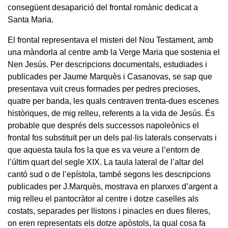
consegüent desaparició del frontal romànic dedicat a
Santa Maria.
El frontal representava el misteri del Nou Testament, amb
una màndorla al centre amb la Verge Maria que sostenia el
Nen Jesús. Per descripcions documentals, estudiades i
publicades per Jaume Marquès i Casanovas, se sap que
presentava vuit creus formades per pedres precioses,
quatre per banda, les quals centraven trenta-dues escenes
històriques, de mig relleu, referents a la vida de Jesús. És
probable que després dels successos napoleònics el
frontal fos substituït per un dels pal·lis laterals conservats i
que aquesta taula fos la que es va veure a l’entorn de
l’últim quart del segle XIX. La taula lateral de l’altar del
cantó sud o de l’epístola, també segons les descripcions
publicades per J.Marquès, mostrava en planxes d’argent a
mig relleu el pantocràtor al centre i dotze caselles als
costats, separades per llistons i pinacles en dues fileres,
on eren representats els dotze apòstols, la qual cosa fa