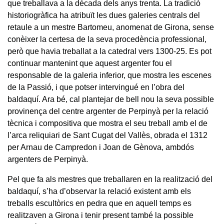
que treballava a la dècada dels anys trenta. La tradició
historiogràfica ha atribuït les dues galeries centrals del
retaule a un mestre Bartomeu, anomenat de Girona, sense
conèixer la certesa de la seva procedència professional,
però que havia treballat a la catedral vers 1300-25. Es pot
continuar mantenint que aquest argenter fou el
responsable de la galeria inferior, que mostra les escenes
de la Passió, i que potser intervingué en l’obra del
baldaquí. Ara bé, cal plantejar de bell nou la seva possible
provinença del centre argenter de Perpinyà per la relació
tècnica i compositiva que mostra el seu treball amb el de
l’arca reliquiari de Sant Cugat del Vallès, obrada el 1312
per Arnau de Campredon i Joan de Gènova, ambdós
argenters de Perpinyà.
Pel que fa als mestres que treballaren en la realització del
baldaquí, s’ha d’observar la relació existent amb els
treballs escultòrics en pedra que en aquell temps es
realitzaven a Girona i tenir present també la possible