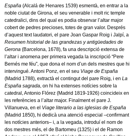
España
(Alcalá de Henares 1539) esmentà, en entrar a la
noble ciutat de Girona, el seu venerable i molt ric temple
catedralici, dins del qual es podia observar l’altar major
cobert de pedres precioses, totes de gran valor. Després
d’aquest text laudatori, el pare Joan Gaspar Roig i Jalpí, a
Resumen historial de las grandezas y antigüedades de
Gerona
(Barcelona, 1678), fa una descripció extensa de
l’altar i anomena per primera vegada la inscripció “Pere
Bernés me féu”, que dona el nom d’un dels mestres que hi
intervingué. Antoni Ponz, en el seu
Viage de España
(Madrid 1788), extractà el contingut del pare Roig, i en
La
España sagrada
, on hi ha extenses notícies sobre la
catedral, Antonio Flórez (Madrid 1819-1926) coincideix en
les referències a l’altar major. Finalment el pare J.
Villanueva, en el
Viage literario a las iglesias de España
(Madrid 1850), hi dedicà una atenció especial –confirmant
les notícies anteriors– i, a la vegada, introduí el nom de
dos mestres més, el de Bartomeu (1325) i el de Ramon