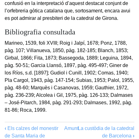
confusió en la interpretació d’aquest destacat conjunt de
l’orfebreria gòtica catalana que, sortosament, encara avui
es pot admirar al presbiteri de la catedral de Girona.
Bibliografia consultada
Marineo, 1539, foli XVIII; Roig i Jalpí, 1678; Ponz, 1788,
pàg. 107; Villanueva, 1850, pàg. 182-185; Blanch, 1853;
Girbal, 1866; Fita, 1873; Bassegoda, 1889; Leguina, 1894,
pàg. 50-51; Garcia Llansó, 1897, pàg. 495-497; Giner de
los Ríos, s.d. [1897]; Gudiol i Cunill, 1902; Comas, 1940;
Pla Cargol, 1943, pàg. 147-154; Subias, 1953; Palol, 1955,
pàg. 48-60; Marquès i Casanovas, 1959; Gauthier, 1972,
pàg. 236-239; Alcolea i Gil, 1975, pàg. 126-133; Dalmases
– José-Pitarch, 1984, pàg. 291-293; Dalmases, 1992, pàg.
81-86; Roca, 1999.
‹
Els calzes del monestir
Amunt
La custòdia de la catedral
de Santa Maria de
de Barcelona
›