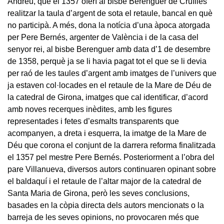
Andreu, que el 1357 oferí al bisbe Berenguer de Cruïlles
realitzar la taula d’argent de sota el retaule, bancal en què
no participà. A més, dona la notícia d’una àpoca atorgada
per Pere Bernés, argenter de València i de la casa del
senyor rei, al bisbe Berenguer amb data d’1 de desembre
de 1358, perquè ja se li havia pagat tot el que se li devia
per raó de les taules d’argent amb imatges de l’univers que
ja estaven col·locades en el retaule de la Mare de Déu de
la catedral de Girona, imatges que cal identificar, d’acord
amb noves recerques inèdites, amb les figures
representades i fetes d’esmalts transparents que
acompanyen, a dreta i esquerra, la imatge de la Mare de
Déu que corona el conjunt de la darrera reforma finalitzada
el 1357 pel mestre Pere Bernés. Posteriorment a l’obra del
pare Villanueva, diversos autors continuaren opinant sobre
el baldaquí i el retaule de l’altar major de la catedral de
Santa Maria de Girona, però les seves conclusions,
basades en la còpia directa dels autors mencionats o la
barreja de les seves opinions, no provocaren més que