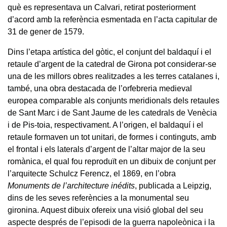
què es representava un Calvari, retirat posteriorment
d’acord amb la referència esmentada en l’acta capitular de
31 de gener de 1579.
Dins l’etapa artística del gòtic, el conjunt del baldaquí i el
retaule d’argent de la catedral de Girona pot considerar-se
una de les millors obres realitzades a les terres catalanes i,
també, una obra destacada de l’orfebreria medieval
europea comparable als conjunts meridionals dels retaules
de Sant Marc i de Sant Jaume de les catedrals de Venècia
i de Pis-toia, respectivament. A l’origen, el baldaquí i el
retaule formaven un tot unitari, de formes i continguts, amb
el frontal i els laterals d’argent de l’altar major de la seu
romànica, el qual fou reproduït en un dibuix de conjunt per
l’arquitecte Schulcz Ferencz, el 1869, en l’obra
Monuments de l’architecture inédits
, publicada a Leipzig,
dins de les seves referències a la monumental seu
gironina. Aquest dibuix ofereix una visió global del seu
aspecte després de l’episodi de la guerra napoleònica i la