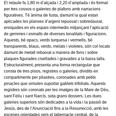
El retaule fa 1,80 m d’alçada i 2,20 d’amplada i és format
per tres cossos o galeries de plafons amb narracions
figuratives. Té ànima de fusta, damunt la qual estan
aplicades les planxes d’argent repussat i sobredaurat,
enriquides en els espais intermedis mitjançant l’aplicació
de gemmes i esmalts de diverses tonalitats i figuracions.
Aquests, bé opacs, verds turquesa i vermells, bé
transparents, blaus, verds, melats i violetes, són col·locats
damunt de metall rebaixat a manera de fons i sobre
plaques figurades cisellades i gravades a la baixa talla.
Estructuralment, presenta una forma rectangular que
consta de tres pisos, registres o galeries, dividits en
compartiments per pilastres, coronades amb petits
pinacles que simulen suportar gablets trifoliats. Aquests
registres són coronats per les imatges de la Mare de Déu,
sant Feliu i sant Narcís, sota grans dossers. Les dues
galeries superiors són dedicades a la vida i la passió de
Jesús, des de l’Anunciació fins a la Resurrecció, amb les
escenes orientades vers el tabernacle central, de la