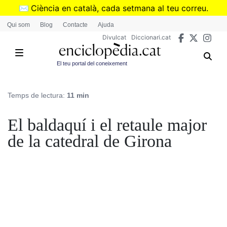
Vés
✉️
Ciència en català, cada setmana al teu correu.
al
➜
Subscriu-te al butlletí de Divulcat
.
Qui som
Blog
Contacte
Ajuda
contingut
Divulcat
Diccionari.cat
El teu portal del coneixement
Temps de lectura:
11 min
El baldaquí i el retaule major
de la catedral de Girona