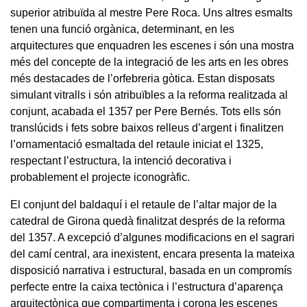
superior atribuïda al mestre Pere Roca. Uns altres esmalts
tenen una funció orgànica, determinant, en les
arquitectures que enquadren les escenes i són una mostra
més del concepte de la integració de les arts en les obres
més destacades de l’orfebreria gòtica. Estan disposats
simulant vitralls i són atribuïbles a la reforma realitzada al
conjunt, acabada el 1357 per Pere Bernés. Tots ells són
translúcids i fets sobre baixos relleus d’argent i finalitzen
l’ornamentació esmaltada del retaule iniciat el 1325,
respectant l’estructura, la intenció decorativa i
probablement el projecte iconogràfic.
El conjunt del baldaquí i el retaule de l’altar major de la
catedral de Girona quedà finalitzat després de la reforma
del 1357. A excepció d’algunes modificacions en el sagrari
del camí central, ara inexistent, encara presenta la mateixa
disposició narrativa i estructural, basada en un compromís
perfecte entre la caixa tectònica i l’estructura d’aparença
arquitectònica que compartimenta i corona les escenes