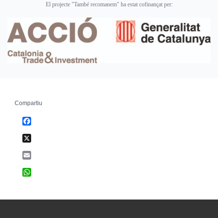
El projecte "També recomanem" ha estat cofinançat per:
Compartiu
Facebook
X
Email
WhatsApp