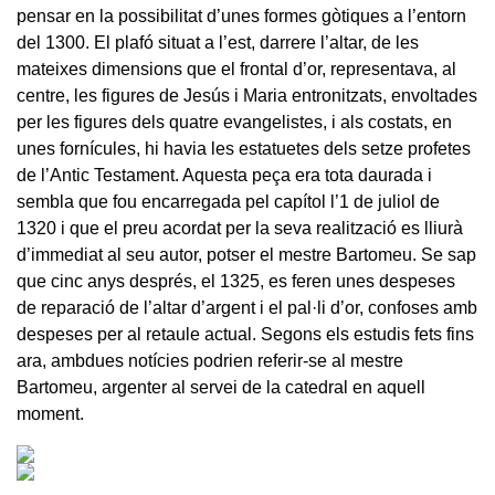
pensar en la possibilitat d’unes formes gòtiques a l’entorn
del 1300. El plafó situat a l’est, darrere l’altar, de les
mateixes dimensions que el frontal d’or, representava, al
centre, les figures de Jesús i Maria entronitzats, envoltades
per les figures dels quatre evangelistes, i als costats, en
unes fornícules, hi havia les estatuetes dels setze profetes
de l’Antic Testament. Aquesta peça era tota daurada i
sembla que fou encarregada pel capítol l’1 de juliol de
1320 i que el preu acordat per la seva realització es lliurà
d’immediat al seu autor, potser el mestre Bartomeu. Se sap
que cinc anys després, el 1325, es feren unes despeses
de reparació de l’altar d’argent i el pal·li d’or, confoses amb
despeses per al retaule actual. Segons els estudis fets fins
ara, ambdues notícies podrien referir-se al mestre
Bartomeu, argenter al servei de la catedral en aquell
moment.