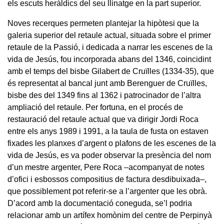
els escuts heràldics del seu llinatge en la part superior.
Noves recerques permeten plantejar la hipòtesi que la
galeria superior del retaule actual, situada sobre el primer
retaule de la Passió, i dedicada a narrar les escenes de la
vida de Jesús, fou incorporada abans del 1346, coincidint
amb el temps del bisbe Gilabert de Cruïlles (1334-35), que
és representat al bancal junt amb Berenguer de Cruïlles,
bisbe des del 1349 fins al 1362 i patrocinador de l’altra
ampliació del retaule. Per fortuna, en el procés de
restauració del retaule actual que va dirigir Jordi Roca
entre els anys 1989 i 1991, a la taula de fusta on estaven
fixades les planxes d’argent o plafons de les escenes de la
vida de Jesús, es va poder observar la presència del nom
d’un mestre argenter, Pere Roca –acompanyat de notes
d’ofici i esbossos compositius de factura desdibuixada–,
que possiblement pot referir-se a l’argenter que les obrà.
D’acord amb la documentació coneguda, se’l podria
relacionar amb un artífex homònim del centre de Perpinyà