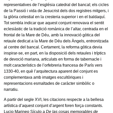
representatives de l’església catedral del bancal; els cicles
de la Passió i vida de Jesucrist dels dos registres mitgers, i
la glòria celestial en la cresteria superior i en el baldaquí.
Tot sembla indicar que aquest conjunt renovava el sentit
eclesiàstic de la tradició romànica de l’altar, centrada en el
frontal de la Mare de Déu, amb la innovació gòtica del
retaule dedicat a la Mare de Déu dels Àngels, entronitzada
al centre del bancal. Certament, la reforma gòtica devia
inspirar-se, en part, en la disposició dels retaules i tríptics
de devoció mariana, articulats en forma de tabernacle i
molt característics de l’orfebreria francesa de París vers
1330-40, en què l’arquitectura aparent del conjunt es
complementava amb imatges escultòriques i
representacions esmaltades de caràcter simbòlic o
narratiu.
A partir del segle XVI, les citacions respecte a la bellesa
artística d’aquest conjunt d’argent foren força constants.
Lucio Marineo Sículo a
De las cosas memorables de