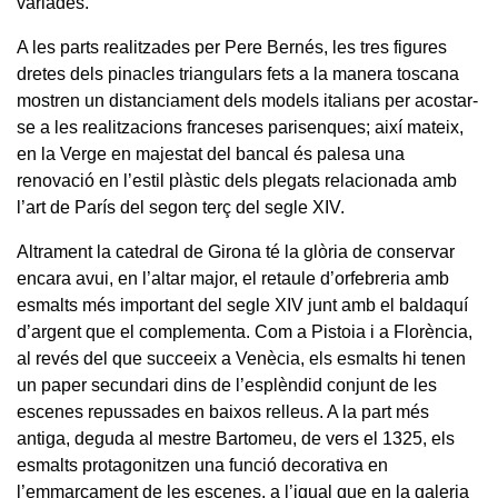
variades.
A les parts realitzades per Pere Bernés, les tres figures
dretes dels pinacles triangulars fets a la manera toscana
mostren un distanciament dels models italians per acostar-
se a les realitzacions franceses parisenques; així mateix,
en la Verge en majestat del bancal és palesa una
renovació en l’estil plàstic dels plegats relacionada amb
l’art de París del segon terç del segle XIV.
Altrament la catedral de Girona té la glòria de conservar
encara avui, en l’altar major, el retaule d’orfebreria amb
esmalts més important del segle XIV junt amb el baldaquí
d’argent que el complementa. Com a Pistoia i a Florència,
al revés del que succeeix a Venècia, els esmalts hi tenen
un paper secundari dins de l’esplèndid conjunt de les
escenes repussades en baixos relleus. A la part més
antiga, deguda al mestre Bartomeu, de vers el 1325, els
esmalts protagonitzen una funció decorativa en
l’emmarcament de les escenes, a l’igual que en la galeria