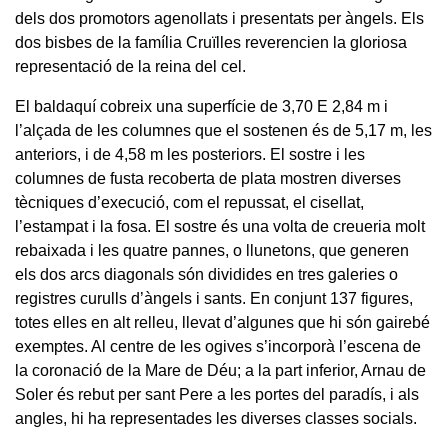
dels dos promotors agenollats i presentats per àngels. Els
dos bisbes de la família Cruïlles reverencien la gloriosa
representació de la reina del cel.
El baldaquí cobreix una superfície de 3,70 E 2,84 m i
l’alçada de les columnes que el sostenen és de 5,17 m, les
anteriors, i de 4,58 m les posteriors. El sostre i les
columnes de fusta recoberta de plata mostren diverses
tècniques d’execució, com el repussat, el cisellat,
l’estampat i la fosa. El sostre és una volta de creueria molt
rebaixada i les quatre pannes, o llunetons, que generen
els dos arcs diagonals són dividides en tres galeries o
registres curulls d’àngels i sants. En conjunt 137 figures,
totes elles en alt relleu, llevat d’algunes que hi són gairebé
exemptes. Al centre de les ogives s’incorporà l’escena de
la coronació de la Mare de Déu; a la part inferior, Arnau de
Soler és rebut per sant Pere a les portes del paradís, i als
angles, hi ha representades les diverses classes socials.