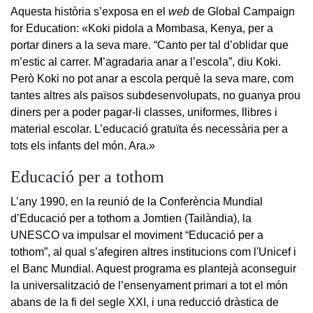
Aquesta història s’exposa en el
web
de Global Campaign
for Education: «Koki pidola a Mombasa, Kenya, per a
portar diners a la seva mare. “Canto per tal d’oblidar que
m’estic al carrer. M’agradaria anar a l’escola”, diu Koki.
Però Koki no pot anar a escola perquè la seva mare, com
tantes altres als països subdesenvolupats, no guanya prou
diners per a poder pagar-li classes, uniformes, llibres i
material escolar. L’educació gratuïta és necessària per a
tots els infants del món. Ara.»
Educació per a tothom
L’any 1990, en la reunió de la Conferència Mundial
d’Educació per a tothom a Jomtien (Tailàndia), la
UNESCO va impulsar el moviment “Educació per a
tothom”, al qual s’afegiren altres institucions com l'Unicef i
el Banc Mundial. Aquest programa es plantejà aconseguir
la universalització de l’ensenyament primari a tot el món
abans de la fi del segle XXI, i una reducció dràstica de