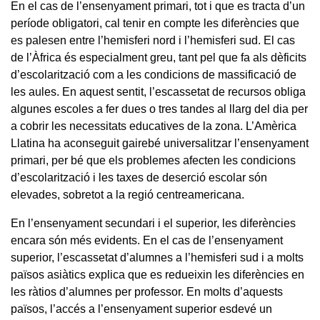
En el cas de l’ensenyament primari, tot i que es tracta d’un
període obligatori, cal tenir en compte les diferències que
es palesen entre l’hemisferi nord i l’hemisferi sud. El cas
de l’Àfrica és especialment greu, tant pel que fa als dèficits
d’escolarització com a les condicions de massificació de
les aules. En aquest sentit, l’escassetat de recursos obliga
algunes escoles a fer dues o tres tandes al llarg del dia per
a cobrir les necessitats educatives de la zona. L’Amèrica
Llatina ha aconseguit gairebé universalitzar l’ensenyament
primari, per bé que els problemes afecten les condicions
d’escolarització i les taxes de deserció escolar són
elevades, sobretot a la regió centreamericana.
En l’ensenyament secundari i el superior, les diferències
encara són més evidents. En el cas de l’ensenyament
superior, l’escassetat d’alumnes a l’hemisferi sud i a molts
països asiàtics explica que es redueixin les diferències en
les ràtios d’alumnes per professor. En molts d’aquests
països, l’accés a l’ensenyament superior esdevé un