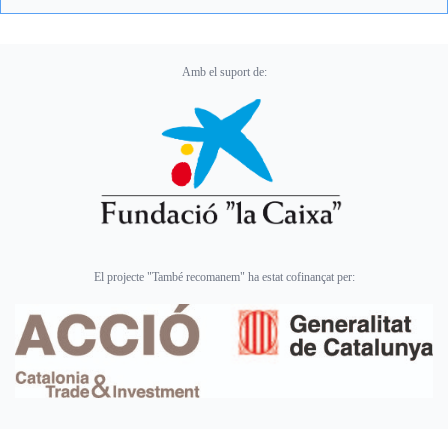
Amb el suport de:
El projecte "També recomanem" ha estat cofinançat per: