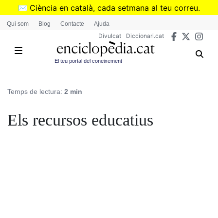
Vés
✉️
Ciència en català, cada setmana al teu correu.
al
➜
Subscriu-te al butlletí de Divulcat
.
Qui som
Blog
Contacte
Ajuda
contingut
Divulcat
Diccionari.cat
El teu portal del coneixement
Temps de lectura:
2 min
Els recursos educatius