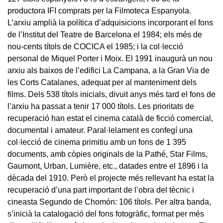
productora IFI comprats per la Filmoteca Espanyola.
L’arxiu amplià la política d’adquisicions incorporant el fons
de l’Institut del Teatre de Barcelona el 1984; els més de
nou-cents títols de COCICA el 1985; i la col·lecció
personal de Miquel Porter i Moix. El 1991 inaugurà un nou
arxiu als baixos de l’edifici La Campana, a la Gran Via de
les Corts Catalanes, adequat per al manteniment dels
films. Dels 538 títols inicials, divuit anys més tard el fons de
l’arxiu ha passat a tenir 17 000 títols. Les prioritats de
recuperació han estat el cinema català de ficció comercial,
documental i amateur. Paral·lelament es confegí una
col·lecció de cinema primitiu amb un fons de 1 395
documents, amb còpies originals de la Pathé, Star Films,
Gaumont, Urban, Lumière, etc., datades entre el 1896 i la
dècada del 1910. Però el projecte més rellevant ha estat la
recuperació d’una part important de l’obra del tècnic i
cineasta Segundo de Chomón: 106 títols. Per altra banda,
s’inicià la catalogació del fons fotogràfic, format per més