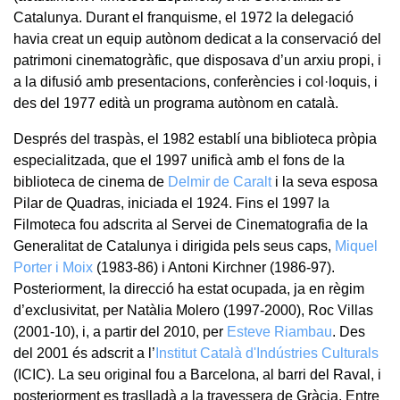
Catalunya. Durant el franquisme, el 1972 la delegació
havia creat un equip autònom dedicat a la conservació del
patrimoni cinematogràfic, que disposava d’un arxiu propi, i
a la difusió amb presentacions, conferències i col·loquis, i
des del 1977 edità un programa autònom en català.
Després del traspàs, el 1982 establí una biblioteca pròpia
especialitzada, que el 1997 unificà amb el fons de la
biblioteca de cinema de
Delmir de Caralt
i la seva esposa
Pilar de Quadras, iniciada el 1924. Fins el 1997 la
Filmoteca fou adscrita al Servei de Cinematografia de la
Generalitat de Catalunya i dirigida pels seus caps,
Miquel
Porter i Moix
(1983-86) i Antoni Kirchner (1986-97).
Posteriorment, la direcció ha estat ocupada, ja en règim
d’exclusivitat, per Natàlia Molero (1997-2000), Roc Villas
(2001-10), i, a partir del 2010, per
Esteve Riambau
. Des
del 2001 és adscrit a l’
Institut Català d'Indústries Culturals
(ICIC). La seu original fou a Barcelona, al barri del Raval, i
posteriorment es traslladà a la travessera de Gràcia. Entre