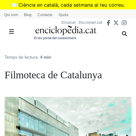
Vés
✉️
Ciència en català, cada setmana al teu correu.
al
➜
Subscriu-te al butlletí de Divulcat
.
Qui som
Blog
Contacte
Ajuda
contingut
Divulcat
Diccionari.cat
El teu portal del coneixement
Temps de lectura:
4 min
Filmoteca de Catalunya