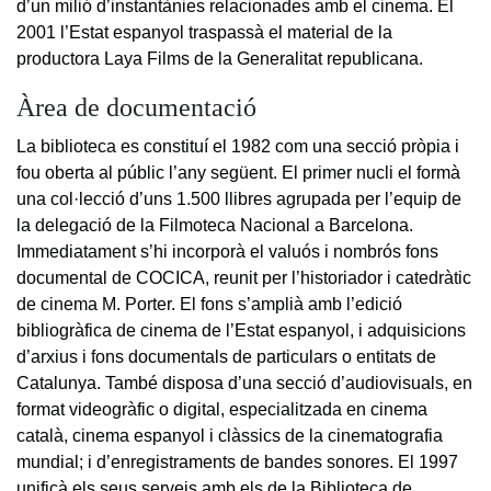
d’un milió d’instantànies relacionades amb el cinema. El
2001 l’Estat espanyol traspassà el material de la
productora Laya Films de la Generalitat republicana.
Àrea de documentació
La biblioteca es constituí el 1982 com una secció pròpia i
fou oberta al públic l’any següent. El primer nucli el formà
una col·lecció d’uns 1.500 llibres agrupada per l’equip de
la delegació de la Filmoteca Nacional a Barcelona.
Immediatament s’hi incorporà el valuós i nombrós fons
documental de COCICA, reunit per l’historiador i catedràtic
de cinema M. Porter. El fons s’amplià amb l’edició
bibliogràfica de cinema de l’Estat espanyol, i adquisicions
d’arxius i fons documentals de particulars o entitats de
Catalunya. També disposa d’una secció d’audiovisuals, en
format videogràfic o digital, especialitzada en cinema
català, cinema espanyol i clàssics de la cinematografia
mundial; i d’enregistraments de bandes sonores. El 1997
unificà els seus serveis amb els de la Biblioteca de