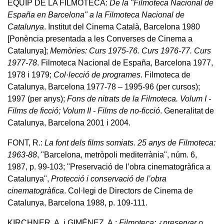
EQUIP DE LA FILMOTECA:
De la "Filmoteca Nacional de
España en Barcelona" a la Filmoteca Nacional de
Catalunya
. Institut del Cinema Català, Barcelona 1980
[Ponència presentada a les Converses de Cinema a
Catalunya];
Memòries: Curs 1975-76. Curs 1976-77. Curs
1977-78
. Filmoteca Nacional de España, Barcelona 1977,
1978 i 1979;
Col·lecció de programes
. Filmoteca de
Catalunya, Barcelona 1977-78 – 1995-96 (per cursos);
1997 (per anys);
Fons de nitrats de la Filmoteca. Volum I -
Films de ficció; Volum II - Films de no-ficció
. Generalitat de
Catalunya, Barcelona 2001 i 2004.
FONT, R.:
La font dels films somiats. 25 anys de Filmoteca:
1963-88
, "Barcelona, metròpoli mediterrània", núm. 6,
1987, p. 99-103; "Preservació de l’obra cinematogràfica a
Catalunya",
Protecció i conservació de l’obra
cinematogràfica
. Col·legi de Directors de Cinema de
Catalunya, Barcelona 1988, p. 109-111.
KIRCHNER, A. i GIMÉNEZ, A.:
Filmoteca: ¿preservar o