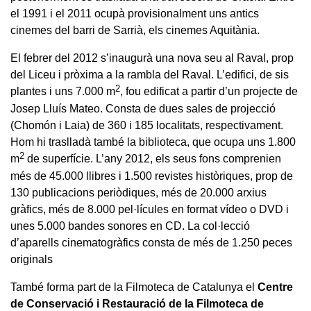
el 1991 i el 2011 ocupà provisionalment uns antics
cinemes del barri de Sarrià, els cinemes Aquitània.
El febrer del 2012 s’inaugurà una nova seu al Raval, prop
del Liceu i pròxima a la rambla del Raval. L’edifici, de sis
2
plantes i uns 7.000 m
, fou edificat a partir d’un projecte de
Josep Lluís Mateo. Consta de dues sales de projecció
(Chomón i Laia) de 360 i 185 localitats, respectivament.
Hom hi traslladà també la biblioteca, que ocupa uns 1.800
2
m
de superfície. L’any 2012, els seus fons comprenien
més de 45.000 llibres i 1.500 revistes històriques, prop de
130 publicacions periòdiques, més de 20.000 arxius
gràfics, més de 8.000 pel·lícules en format vídeo o DVD i
unes 5.000 bandes sonores en CD. La col·lecció
d’aparells cinematogràfics consta de més de 1.250 peces
originals
També forma part de la Filmoteca de Catalunya el
Centre
de Conservació i Restauració de la Filmoteca de