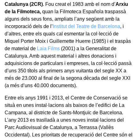
Catalunya (2CR)
. Fou creat el 1983 amb el nom d’
Arxiu
de la Filmoteca,
quan la Filmoteca Española traspassà
alguns dels seus fons, ampliats l’any següent amb la
incorporació dels de l’
Institut del Teatre de Barcelona
, i
d’altres, entre els quals cal esmentar la col·lecció de
Miquel Porter Moix i Guillemette Huerre (1985) i el traspàs
de material de
Laia Films
(2001) a la Generalitat de
Catalunya. Amb aquest material i altres donacions i
adquisicions de particulars i empreses, la col·lecció passà
d’uns 350 títols als primers anys vuitanta del segle XX a
més de 23.000 al final de la segona dècada del segle XXI
(a més d’uns 40.000 documents).
Entre els anys 1991 i 2013, el Centre de Conservació se
situà en unes instal·lacions als baixos de l’edifici de La
Campana, al districte de Sants-Montjuïc de Barcelona.
L’any 2013 es traslladà a unes noves instal·lacions del
Parc Audiovisual de Catalunya, a Terrassa (Vallès
Occidental). Les prioritats de recuperació del Centre són el