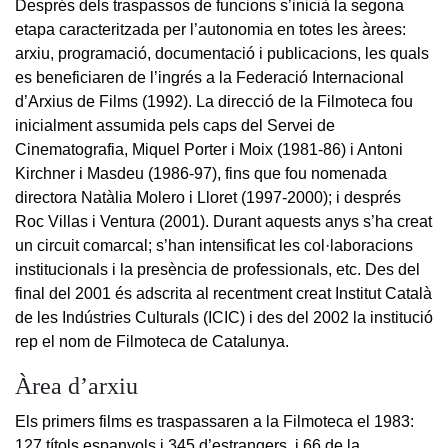
Després dels traspassos de funcions s’inicià la segona
etapa caracteritzada per l’autonomia en totes les àrees:
arxiu, programació, documentació i publicacions, les quals
es beneficiaren de l’ingrés a la Federació Internacional
d’Arxius de Films (1992). La direcció de la Filmoteca fou
inicialment assumida pels caps del Servei de
Cinematografia, Miquel Porter i Moix (1981-86) i Antoni
Kirchner i Masdeu (1986-97), fins que fou nomenada
directora Natàlia Molero i Lloret (1997-2000); i després
Roc Villas i Ventura (2001). Durant aquests anys s’ha creat
un circuit comarcal; s’han intensificat les col·laboracions
institucionals i la presència de professionals, etc. Des del
final del 2001 és adscrita al recentment creat Institut Català
de les Indústries Culturals (ICIC) i des del 2002 la institució
rep el nom de Filmoteca de Catalunya.
Àrea d’arxiu
Els primers films es traspassaren a la Filmoteca el 1983:
127 títols espanyols i 345 d’estrangers, i 66 de la