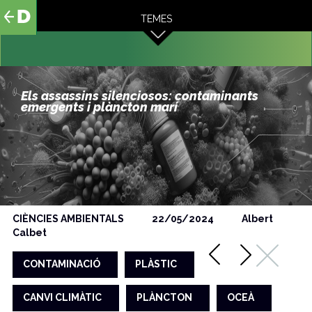
al
TEMES
contingut
Els assassins silenciosos: contaminants
emergents i plàncton marí
CIÈNCIES AMBIENTALS
22/05/2024
Albert
Calbet
CONTAMINACIÓ
PLÀSTIC
CANVI CLIMÀTIC
PLÀNCTON
OCEÀ