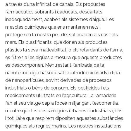
a través d’una infinitat de canals. Els productes
farmacèutics sobrants i caducats, descartats
inadequadament, acaben als sistemes d’aigua. Les
mescles químiques que ens mantenen nets i
protegeixen la nostra pell del sol acaben als rius i als
mars. Els plastificants, que donen als productes
plàstics la seva mal·leabilitat, o els retardants de flama,
es filtren a les aigües a mesura que aquests productes
es descomponen. Mentrestant, l’arribada de la
nanotecnologia ha suposat la introducció inadvertida
de nanopartícules, sovint derivades de processos
industrials o béns de consum. Els pesticides i els
medicaments utilitzats en l’agricultura i la ramaderia
fan el seu viatge cap a l’oceà mitjançant l’escorrentia,
mentre que les descàrregues urbanes i industrials i, fins
i tot, l’aire que respirem dipositen aquestes substàncies
químiques als regnes marins. Les nostres instal·lacions