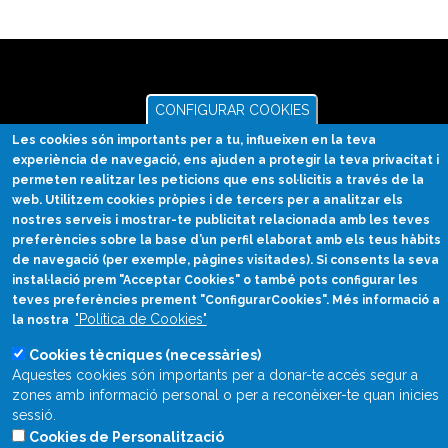
CONFIGURAR COOKIES
Divulgació científica
Les cookies són importants per a tu, influeixen en la teva
en català
experiència de navegació, ens ajuden a protegir la teva privacitat i
permeten realitzar les peticions que ens sol·licitis a través de la
divulcat@divulcat.cat
web. Utilitzem cookies pròpies i de tercers per a analitzar els
(+34) 934 120 030
nostres serveis i mostrar-te publicitat relacionada amb les teves
preferències sobre la base d’un perfil elaborat amb els teus hàbits
de navegació (per exemple, pàgines visitades). Si consents la seva
instal·lació prem "Acceptar Cookies" o també pots configurar les
teves preferències prement "ConfigurarCookies". Més informació a
Què és Divulcat?
"Política de Cookies"
la nostra
Avís legal
Cookies tècniques (necessàries)
Inicia sessió
Aquestes cookies són importants per a donar-te accés segur a
zones amb informació personal o per a reconèixer-te quan inicies
sessió.
Cookies de Personalització