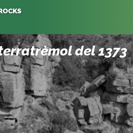
 ROCKS
terratrèmol del 1373