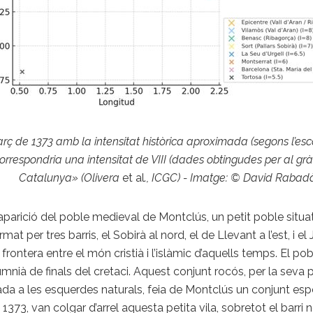
ç de 1373 amb la intensitat històrica aproximada (segons l’esc
rrespondria una intensitat de VIII (dades obtingudes per al gràfi
Catalunya» (Olivera
et al
., ICGC) - Imatge: © David Rabad
saparició del poble medieval de Montclús, un petit poble situ
t per tres barris, el Sobirà al nord, el de Llevant a l’est, i el J
 frontera entre el món cristià i l’islàmic d’aquells temps. El po
nià de finals del cretaci. Aquest conjunt rocós, per la seva p
da a les esquerdes naturals, feia de Montclús un conjunt esp
373, van colgar d’arrel aquesta petita vila, sobretot el barri 