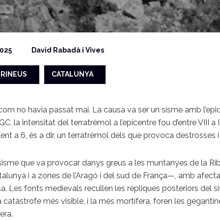
025
David Rabadà i Vives
IRINEUS
CATALUNYA
com no havia passat mai. La causa va ser un sisme amb l’epicen
, la intensitat del terratrèmol a l’epicentre fou d’entre VIII 
t a 6, és a dir, un terratrèmol dels que provoca destrosses 
me que va provocar danys greus a les muntanyes de la Ribagor
alunya i a zones de l’Aragó i del sud de França—, amb afecta
a. Les fonts medievals recullen les rèpliques posteriors del sis
la catàstrofe més visible, i la més mortífera, foren les gegan
era.