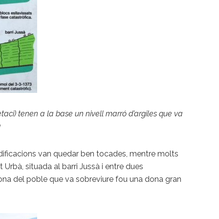
etaci) tenen a la base un nivell marró d’argiles que va
à
d’edificacions van quedar ben tocades, mentre molts
Urbà, situada al barri Jussà i entre dues
rsona del poble que va sobreviure fou una dona gran