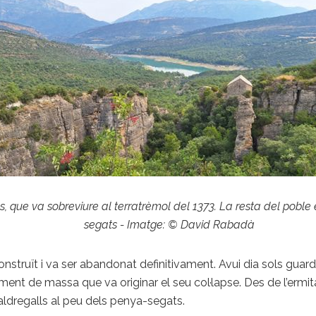
, que va sobreviure al terratrèmol del 1373. La resta del poble
segats - Imatge: © David Rabadà
construït i va ser abandonat definitivament. Avui dia sols gu
ent de massa que va originar el seu col·lapse. Des de l’ermi
ldregalls al peu dels penya-segats.