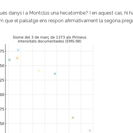
agués danys i a Montclús una hecatombe? I en aquest cas, hi 
urem que el paisatge ens respon afirmativament la segona preg