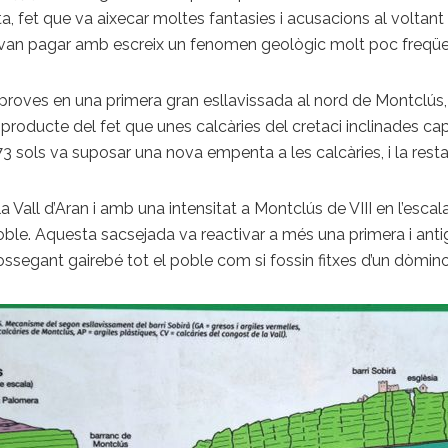
a, fet que va aixecar moltes fantasies i acusacions al voltant
s van pagar amb escreix un fenomen geològic molt poc freqüent
ia proves en una primera gran esllavissada al nord de Montclús, 
producte del fet que unes calcàries del cretaci inclinades cap 
373 sols va suposar una nova empenta a les calcàries, i la resta
Vall d’Aran i amb una intensitat a Montclús de VIII en l’esc
ble. Aquesta sacsejada va reactivar a més una primera i antig
ssegant gairebé tot el poble com si fossin fitxes d’un dòmino