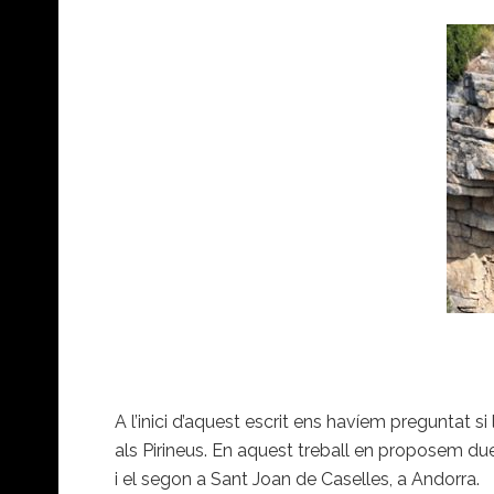
A l’inici d’aquest escrit ens havíem preguntat s
als Pirineus. En aquest treball en proposem due
i el segon a Sant Joan de Caselles, a Andorra.