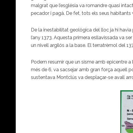
malgrat que l’església va romandre quasi intact
pecador i pagà. De fet, tots els seus habitant
De la inestabilitat geològica del lloc ja hi hav
l’any 1373. Aquesta primera esllavissada va ser 
un nivell argilós a la base. El terratrèmol del 1
Podem resumir que un sisme amb epicentre a la 
més de 6, va sacsejar amb gran força aquell po
sustentava Montclús va desplaçar-se avall arro