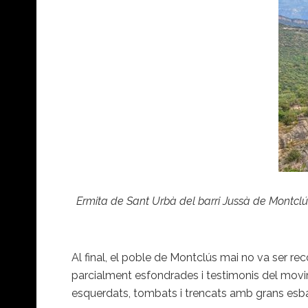
Ermita de Sant Urbà del barri Jussà de Montclús
Al final, el poble de Montclús mai no va ser re
parcialment esfondrades i testimonis del movim
esquerdats, tombats i trencats amb grans esba