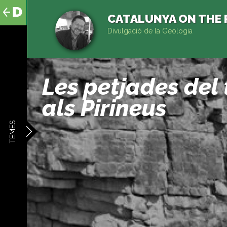
al
contingut
CATALUNYA ON THE
Divulgació de la Geologia
Les petjades del 
als Pirineus
TEMES