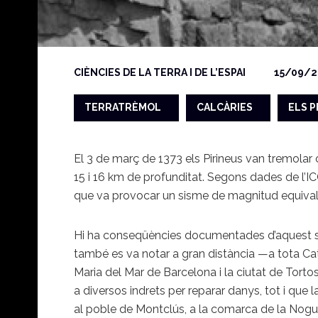
CIÈNCIES DE LA TERRA I DE L’ESPAI
15/09/2
TERRATRÈMOL
CALCÀRIES
ELS P
El 3 de març de 1373 els Pirineus van tremolar 
15 i 16 km de profunditat. Segons dades de l’ICGC
que va provocar un sisme de magnitud equivalen
Hi ha conseqüències documentades d’aquest sis
també es va notar a gran distància —a tota Cat
Maria del Mar de Barcelona i la ciutat de Tortos
a diversos indrets per reparar danys, tot i que 
al poble de Montclús, a la comarca de la Nogu