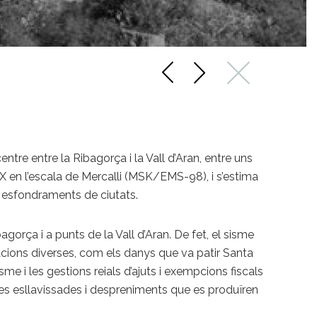
tre entre la Ribagorça i la Vall d’Aran, entre uns
a IX en l’escala de Mercalli (MSK/EMS-98), i s’estima
i esfondraments de ciutats.
ça i a punts de la Vall d’Aran. De fet, el sisme
cions diverses, com els danys que va patir Santa
me i les gestions reials d’ajuts i exempcions fiscals
tines esllavissades i despreniments que es produïren