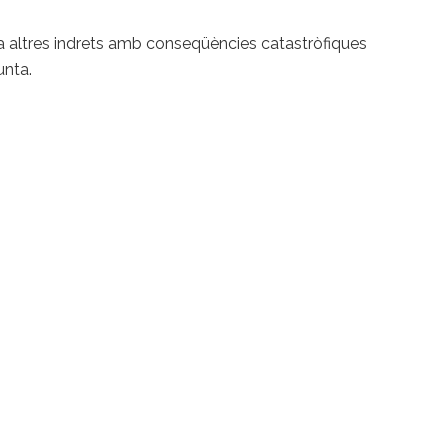
ha altres indrets amb conseqüències catastròfiques
unta.