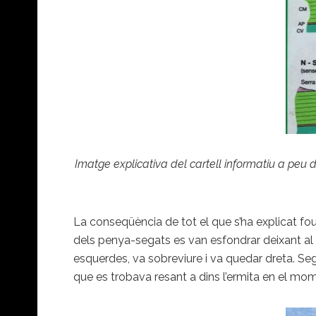
Imatge explicativa del cartell informatiu a peu d
La conseqüència de tot el que s’ha explicat fou
dels penya-segats es van esfondrar deixant al p
esquerdes, va sobreviure i va quedar dreta. Se
que es trobava resant a dins l’ermita en el mom