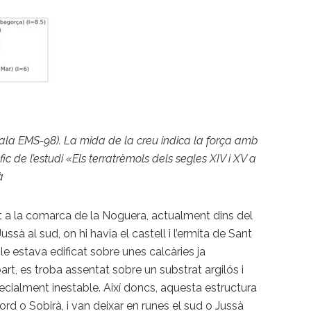
ala EMS-98). La mida de la creu indica la força amb
c de l’estudi «Els terratrèmols dels segles XIV i XV a
à
at a la comarca de la Noguera, actualment dins del
ussà al sud, on hi havia el castell i l’ermita de Sant
ble estava edificat sobre unes calcàries ja
art, es troba assentat sobre un substrat argilós i
ecialment inestable. Així doncs, aquesta estructura
nord o Sobirà, i van deixar en runes el sud o Jussà