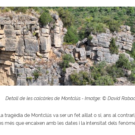
Detall de les calcàries de Montclús - Imatge: © David Raba
i la tragèdia de Montclús va ser un fet aïllat o si, ans al cont
s més que encaixen amb les dates i la intensitat dels fenòmens