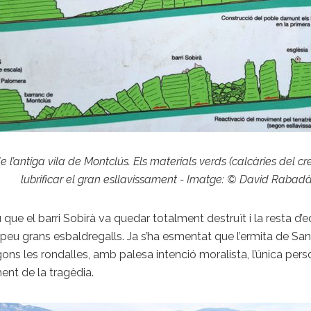
e l’antiga vila de Montclús. Els materials verds (calcàries del cr
lubrificar el gran esllavissament - Imatge: © David Rabad
 que el barri Sobirà va quedar totalment destruït i la resta 
eu grans esbaldregalls. Ja s’ha esmentat que l’ermita de Sant 
gons les rondalles, amb palesa intenció moralista, l’única pe
ent de la tragèdia.