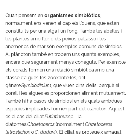
Quan pensem en
organismes simbiòtics
,
normalment ens venen al cap els líquens, que estan
constituïts per una alga i un fong. També les abelles i
les plantes amb flor, o els peixos pallasso i les
anemones de mar són exemples comuns de simbiosi.
Al plàncton també en trobem uns quants exemples,
encara que segurament menys coneguts. Per exemple,
els coralls formen una relació simbiòtica amb una
classe d’algues, les zooxantel·les, del
gènere
Symbiodinium
, que viuen dins d’ells, perquè el
corall i les algues es proporcionen aliment mútuament.
També hi ha casos de simbiosi en els quals ambdues
espècies implicades formen part del plàncton. Aquest
és el cas del ciliat
Eutintinnus
sp. i la
diatomea
Chaetoceros
(normalment
Chaetoceros
tetrastichon
o
C. dadayi
). El ciliat es protegeix amagat