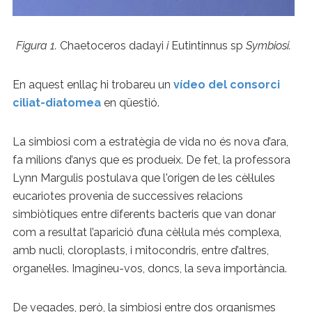
Figura 1.
Chaetoceros dadayi
i
Eutintinnus sp
Symbiosi.
En aquest enllaç hi trobareu un
vídeo del consorci
ciliat-diatomea
en qüestió.
La simbiosi com a estratègia de vida no és nova d’ara,
fa milions d’anys que es produeix. De fet, la professora
Lynn Margulis postulava que l'origen de les cèl·lules
eucariotes provenia de successives relacions
simbiòtiques entre diferents bacteris que van donar
com a resultat l’aparició d’una cèl·lula més complexa,
amb nucli, cloroplasts, i mitocondris, entre d’altres,
organel·les. Imagineu-vos, doncs, la seva importància.
De vegades, però, la simbiosi entre dos organismes