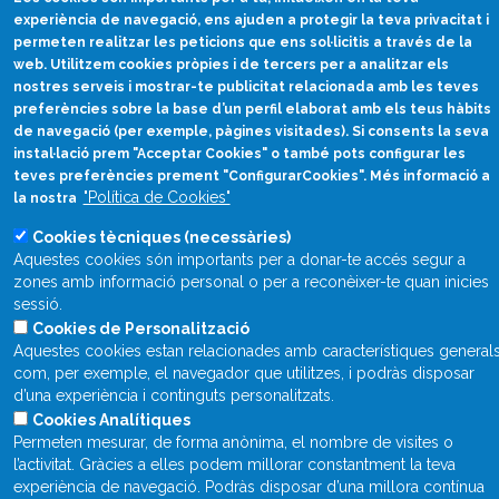
experiència de navegació, ens ajuden a protegir la teva privacitat i
permeten realitzar les peticions que ens sol·licitis a través de la
Divulgació científica
web. Utilitzem cookies pròpies i de tercers per a analitzar els
en català
nostres serveis i mostrar-te publicitat relacionada amb les teves
divulcat@divulcat.cat
preferències sobre la base d’un perfil elaborat amb els teus hàbits
de navegació (per exemple, pàgines visitades). Si consents la seva
(+34) 934 120 030
instal·lació prem "Acceptar Cookies" o també pots configurar les
teves preferències prement "ConfigurarCookies". Més informació a
"Política de Cookies"
la nostra
Què és Divulcat?
Cookies tècniques (necessàries)
Aquestes cookies són importants per a donar-te accés segur a
Avís legal
zones amb informació personal o per a reconèixer-te quan inicies
sessió.
Inicia sessió
Cookies de Personalització
Aquestes cookies estan relacionades amb característiques general
com, per exemple, el navegador que utilitzes, i podràs disposar
d’una experiència i continguts personalitzats.
Cookies Analítiques
Permeten mesurar, de forma anònima, el nombre de visites o
l’activitat. Gràcies a elles podem millorar constantment la teva
experiència de navegació. Podràs disposar d’una millora contínua