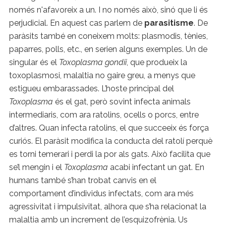
només n'afavoreix a un. I no només això, sinó que li és
perjudicial. En aquest cas parlem de
parasitisme
. De
paràsits també en coneixem molts: plasmodis, tènies,
paparres, polls, etc., en serien alguns exemples. Un de
singular és el
Toxoplasma gondii
, que produeix la
toxoplasmosi, malaltia no gaire greu, a menys que
estigueu embarassades. L’hoste principal del
Toxoplasma
és el gat, però sovint infecta animals
intermediaris, com ara ratolins, ocells o porcs, entre
d’altres. Quan infecta ratolins, el que succeeix és força
curiós. El paràsit modifica la conducta del ratolí perquè
es torni temerari i perdi la por als gats. Això facilita que
se’l mengin i el
Toxoplasma
acabi infectant un gat. En
humans també s’han trobat canvis en el
comportament d’individus infectats, com ara més
agressivitat i impulsivitat, alhora que s’ha relacionat la
malaltia amb un increment de l’esquizofrènia. Us