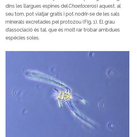
dins les llargues espines del
Chaetoceros
i aquest, al
seu torn, pot viatjar gratis i pot nodrir-se de les sals
minerals excretades pel protozou (Fig. 1). El grau
d’associació és tal, que és molt rar trobar ambdues
espècies soles.