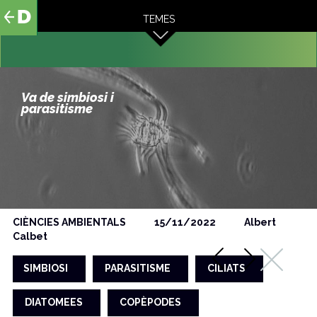
al
TEMES
contingut
Va de simbiosi i
parasitisme
CIÈNCIES AMBIENTALS
15/11/2022
Albert
Calbet
SIMBIOSI
PARASITISME
CILIATS
DIATOMEES
COPÈPODES