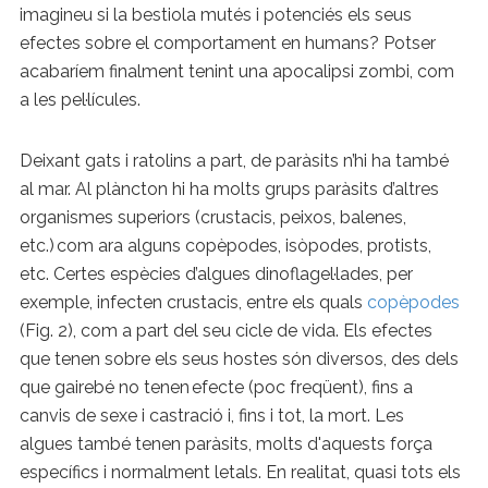
imagineu si la bestiola mutés i potenciés els seus
efectes sobre el comportament en humans? Potser
acabaríem finalment tenint una apocalipsi zombi, com
a les pel·lícules.
Deixant gats i ratolins a part, de paràsits n’hi ha també
al mar. Al plàncton hi ha molts grups paràsits d’altres
organismes superiors (crustacis, peixos, balenes,
etc.) com ara alguns copèpodes, isòpodes, protists,
etc. Certes espècies d’algues dinoflagel·lades, per
exemple, infecten crustacis, entre els quals
copèpodes
(Fig. 2), com a part del seu cicle de vida. Els efectes
que tenen sobre els seus hostes són diversos, des dels
que gairebé no tenen efecte (poc freqüent), fins a
canvis de sexe i castració i, fins i tot, la mort. Les
algues també tenen paràsits, molts d'aquests força
específics i normalment letals. En realitat, quasi tots els