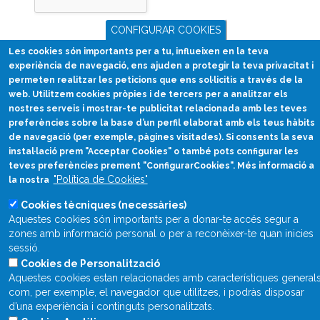
CONFIGURAR COOKIES
Les cookies són importants per a tu, influeixen en la teva
experiència de navegació, ens ajuden a protegir la teva privacitat i
permeten realitzar les peticions que ens sol·licitis a través de la
web. Utilitzem cookies pròpies i de tercers per a analitzar els
nostres serveis i mostrar-te publicitat relacionada amb les teves
preferències sobre la base d’un perfil elaborat amb els teus hàbits
Divulgació científica
de navegació (per exemple, pàgines visitades). Si consents la seva
en català
instal·lació prem "Acceptar Cookies" o també pots configurar les
teves preferències prement "ConfigurarCookies". Més informació a
divulcat@divulcat.cat
"Política de Cookies"
la nostra
(+34) 934 120 030
Cookies tècniques (necessàries)
Aquestes cookies són importants per a donar-te accés segur a
zones amb informació personal o per a reconèixer-te quan inicies
sessió.
Què és Divulcat?
Cookies de Personalització
Avís legal
Aquestes cookies estan relacionades amb característiques general
com, per exemple, el navegador que utilitzes, i podràs disposar
Inicia sessió
d’una experiència i continguts personalitzats.