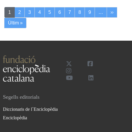
Pagination
Next pa
1
2
3
4
5
6
7
8
9
…
››
Last page
Últim »
Segells editorials
Diccionaris de l`Enciclopèdia
Enciclopèdia