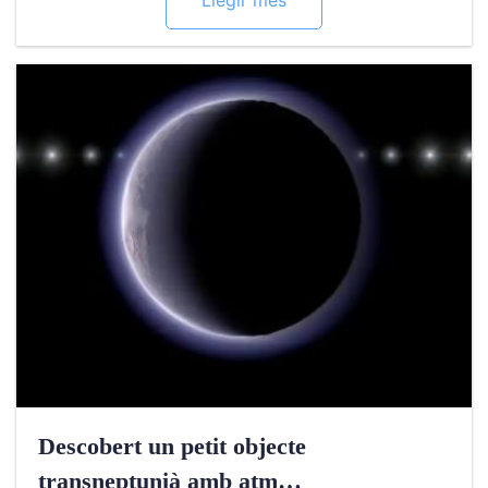
Llegir més
Descobert un petit objecte
transneptunià amb atm…