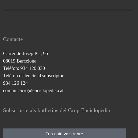
Contacte
Carrer de Josep Pla, 95
08019 Barcelona
Telèfon: 934 120 030
Telèfon d'atenció al subscriptor:
934 126 124
comunicacio@enciclopedia.cat
Subscriu-te als butlletins del Grup Enciclopèdia
Tria quin vols rebre