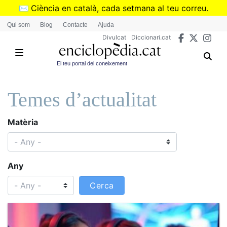
Skip
✉️
Ciència en català, cada setmana al teu correu.
to
➜
Subscriu-te al butlletí de Divulcat
.
Qui som
Blog
Contacte
Ajuda
main
Divulcat
Diccionari.cat
content
El teu portal del coneixement
Temes d’actualitat
Matèria
Any