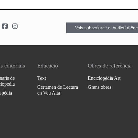
Vols subscriure't al butlletí d'En
s editorials
Educació
Obres de referència
naris de
Text
Enciclopèdia Art
clopèdia
Certamen de Lectura
Grans obres
opèdia
en Veu Alta