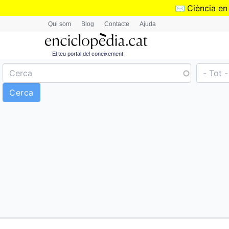
✉️
Ciència en
Qui som
Blog
Contacte
Ajuda
El teu portal del coneixement