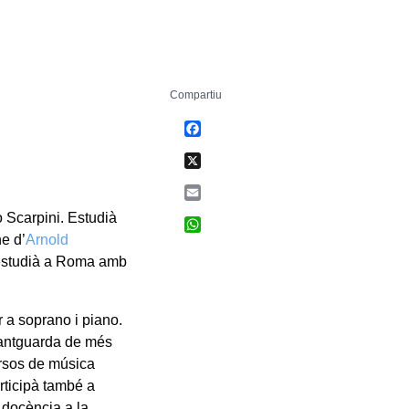
Compartiu
Facebook
X
Email
 Scarpini. Estudià
WhatsApp
e d’
Arnold
 estudià a Roma amb
r a soprano i piano.
vantguarda de més
cursos de música
rticipà també a
 docència a la