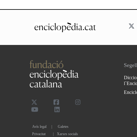
Segell
Diccio
l`Enci
Encicl
Avís legal
Galetes
Privacitat
|
Xarxes socials