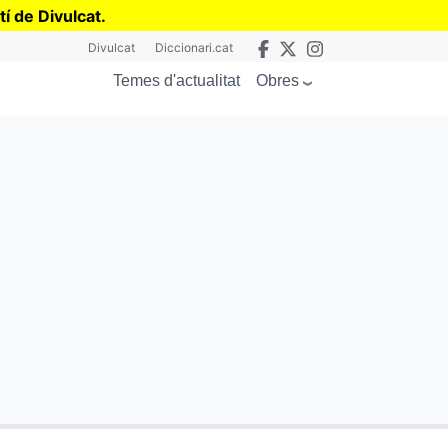
tí de Divulcat
.
Divulcat
Diccionari.cat
Obres
Temes d'actualitat