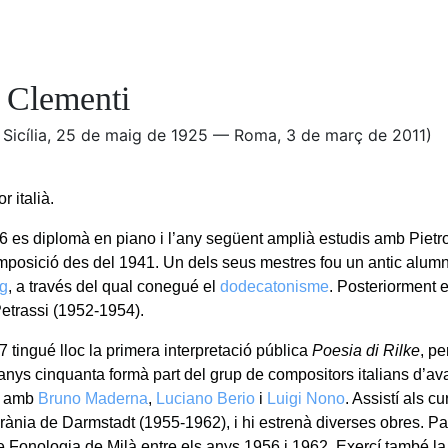
 Clementi
, Sicília, 25 de maig de 1925 — Roma, 3 de març de 2011)
 italià.
6 es diplomà en piano i l’any següent amplià estudis amb Pietro
posició des del 1941. Un dels seus mestres fou un antic alumn
g
, a través del qual conegué el
dodecatonisme
. Posteriorment
etrassi (1952-1954).
 tingué lloc la primera interpretació pública
Poesia di Rilke
, pe
anys cinquanta formà part del grup de compositors italians d’a
, amb
Bruno Maderna
,
Luciano Berio
i
Luigi Nono
. Assistí als 
ània de Darmstadt (1955-1962), i hi estrenà diverses obres. Pa
de Fonologia de Milà entre els anys 1956 i 1962. Exercí també la