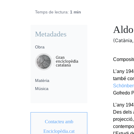
Temps de lectura:
1 min
Aldo
Metadades
(Catània
Obra
Compositor
L’any 194
també com
Matèria
Schönber
Música
Gofredo P
L’any 1947
Des dels 
projecció
Contacteu amb
contempor
Enciclopèdia.cat
l’Estudi 