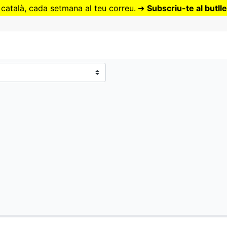
Vés
 català, cada setmana al teu correu.
➜
Subscriu-te al butlle
al
contingut