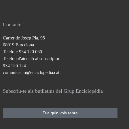
Contacte
Carrer de Josep Pla, 95
08019 Barcelona
Telèfon: 934 120 030
Telèfon d'atenció al subscriptor:
934 126 124
comunicacio@enciclopedia.cat
Subscriu-te als butlletins del Grup Enciclopèdia
Tria quin vols rebre