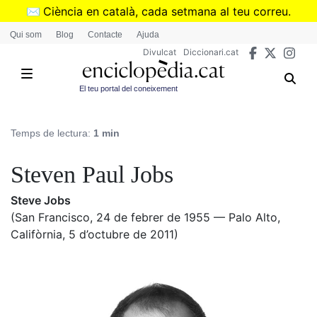
Vés
✉️
Ciència en català, cada setmana al teu correu.
al
➜
Subscriu-te al butlletí de Divulcat
.
Qui som
Blog
Contacte
Ajuda
contingut
Divulcat
Diccionari.cat
El teu portal del coneixement
Temps de lectura:
1 min
Steven Paul Jobs
Steve Jobs
(San Francisco, 24 de febrer de 1955 — Palo Alto,
Califòrnia, 5 d’octubre de 2011)