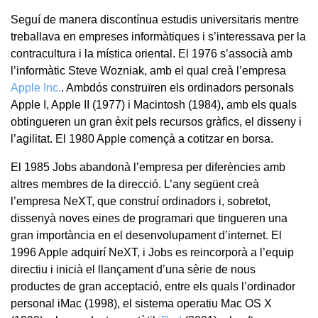
Seguí de manera discontínua estudis universitaris mentre
treballava en empreses informàtiques i s’interessava per la
contracultura i la mística oriental. El 1976 s’associà amb
l’informàtic Steve Wozniak, amb el qual creà l’empresa
Apple Inc.
. Ambdós construïren els ordinadors personals
Apple I, Apple II (1977) i Macintosh (1984), amb els quals
obtingueren un gran èxit pels recursos gràfics, el disseny i
l’agilitat. El 1980 Apple començà a cotitzar en borsa.
El 1985 Jobs abandonà l’empresa per diferències amb
altres membres de la direcció. L’any següent creà
l’empresa NeXT, que construí ordinadors i, sobretot,
dissenyà noves eines de programari que tingueren una
gran importància en el desenvolupament d’internet. El
1996 Apple adquirí NeXT, i Jobs es reincorporà a l’equip
directiu i inicià el llançament d’una sèrie de nous
productes de gran acceptació, entre els quals l’ordinador
personal iMac (1998), el sistema operatiu Mac OS X