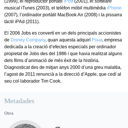
(1999), el reproductor portàtil
iPod
(2001), el
software
musical iTunes (2003), el telèfon mòbil multimèdia
iPhone
(2007), l’ordinador portàtil MacBook Air (2008) i la pissarra
tàctil iPAd (2011).
El 2006 Jobs es convertí en un dels principals accionistes
de
Disney Company
, quan aquesta adquirí
Pixar
, empresa
dedicada a la creació d’efectes especials per ordinador
propietat de Jobs des del 1986 i que havia realitzat alguns
dels films d’animació de més èxit de la història.
Diagnosticat des de mitjan anys 2000 d’una greu malaltia,
l’agost de 2011 renuncià a la direcció d’Apple, que cedí al
seu col·laborador Tim Cook.
Metadades
Obra