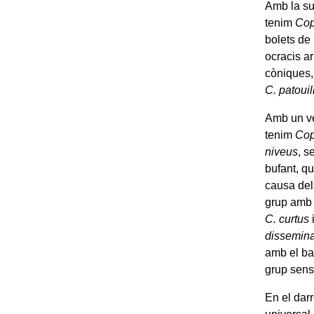
Amb la su
tenim
Cop
bolets de
ocracis ar
còniques,
C. patouil
Amb un ve
tenim
Cop
niveus
, s
bufant, qu
causa del
grup amb 
C. curtus
dissemin
amb el ba
grup sens
En el dar