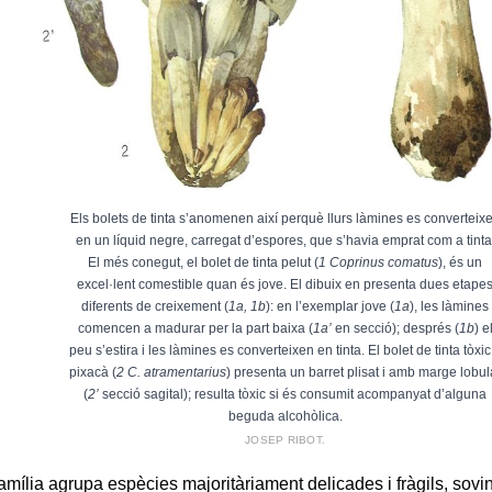
Els bolets de tinta s’anomenen així perquè llurs làmines es converteix
en un líquid negre, carregat d’espores, que s’havia emprat com a tinta
El més conegut, el bolet de tinta pelut (
1 Coprinus comatus
), és un
excel·lent comestible quan és jove. El dibuix en presenta dues etape
diferents de creixement (
1a, 1b
): en l’exemplar jove (
1a
), les làmines
comencen a madurar per la part baixa (
1a’
en secció); després (
1b
) e
peu s’estira i les làmines es converteixen en tinta. El bolet de tinta tòxic
pixacà (
2 C. atramentarius
) presenta un barret plisat i amb marge lobul
(
2’
secció sagital); resulta tòxic si és consumit acompanyat d’alguna
beguda alcohòlica.
JOSEP RIBOT.
amília agrupa espècies majoritàriament delicades i fràgils, sovi