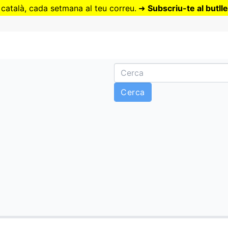
Vés
 català, cada setmana al teu correu.
➜
Subscriu-te al butlle
al
contingut