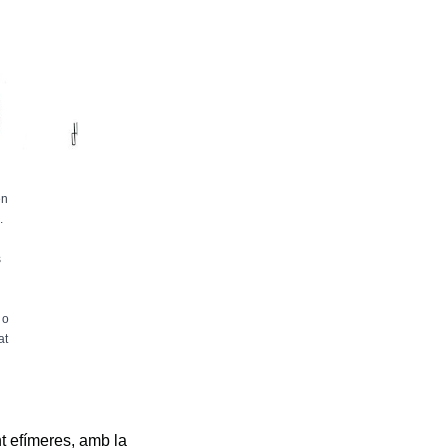
en
.
s
l
 o
at
nt efímeres, amb la