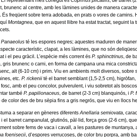
. El representant més conegut és
Coprinus plicatilis
, de barret (
t, brunenc al centre, amb les làmines unides de manera caracter
t. És freqüent sobre terra adobada, en prats o vores de camins. 
aquí
Montagnea
, que en aquest llibre ha estat tractat, seguint la t
cets.
e
Panaeolus
té les espores negres; aquestes maduren de manera 
pecte característic, clapat, a les làmines, que no són deliqüesc
t i el peu gràcil. L’espècie més corrent és
P. sphinctrinus
, de b
), gris brunenc o carni, en forma de campana una mica constricta
senc, alt (6-10 cm) i prim. Viu en ambients molt diversos, sobre sò
uines, etc.
P. rickenii
té el barret semblant (1,5-2,5 cm), higròfan,
fosc, amb el peu concolor, pulverulent, i viu sobretot als boscos
ntar també
P. papilionaceus
, de barret (2-3 cm) blanquinós, i
P. 
 de color des de bru sèpia fins a gris negrós, que viu en llocs h
uma a separar en gèneres diferents
Anellaria semiovata
, cara
i el barret campanulat, glutinós, pàl·lid, força gros (2-6 cm), que
ment sobre fems de vaca i cavall, a les pastures de muntanya, a l
a foenisecii
, d’espores verrucoses, de color bru porpra, amb bar