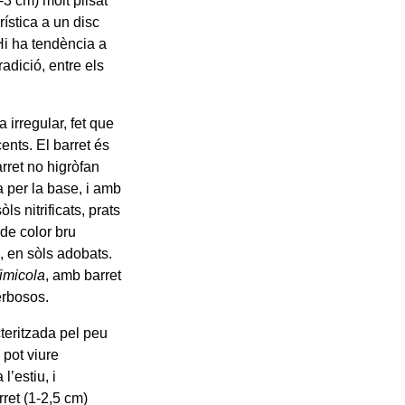
2-3 cm) molt plisat
ística a un disc
Hi ha tendència a
radició, entre els
irregular, fet que
ents. El barret és
arret no higròfan
 per la base, i amb
ls nitrificats, prats
 de color bru
, en sòls adobats.
fimicola
, amb barret
erbosos.
cteritzada pel peu
 pot viure
’estiu, i
ret (1-2,5 cm)