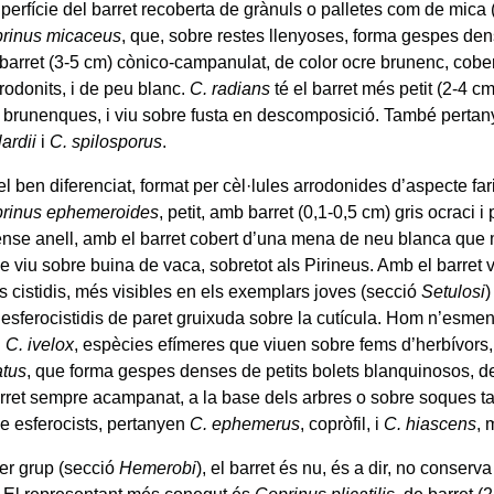
perfície del barret recoberta de grànuls o palletes com de mica
rinus micaceus
, que, sobre restes llenyoses, forma gespes den
 barret (3-5 cm) cònico-campanulat, de color ocre brunenc, cobe
rodonits, i de peu blanc.
C. radians
té el barret més petit (2-4
 brunenques, i viu sobre fusta en descomposició. També pertan
lardii
i
C. spilosporus
.
l ben diferenciat, format per cèl·lules arrodonides d’aspecte fa
rinus ephemeroides
, petit, amb barret (0,1-0,5 cm) gris ocraci i
ense anell, amb el barret cobert d’una mena de neu blanca que 
e viu sobre buina de vaca, sobretot als Pirineus. Amb el barret v
s cistidis, més visibles en els exemplars joves (secció
Setulosi
)
esferocistidis de paret gruixuda sobre la cutícula. Hom n’esme
i
C. ivelox
, espècies efímeres que viuen sobre fems d’herbívors, 
atus
, que forma gespes denses de petits bolets blanquinosos, d
rret sempre acampanat, a la base dels arbres o sobre soques ta
e esferocists, pertanyen
C. ephemerus
, copròfil, i
C. hiascens
, 
rer grup (secció
Hemerobi
), el barret és nu, és a dir, no conserva