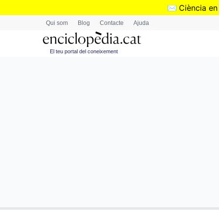
✉️
Ciència en
Qui som
Blog
Contacte
Ajuda
El teu portal del coneixement