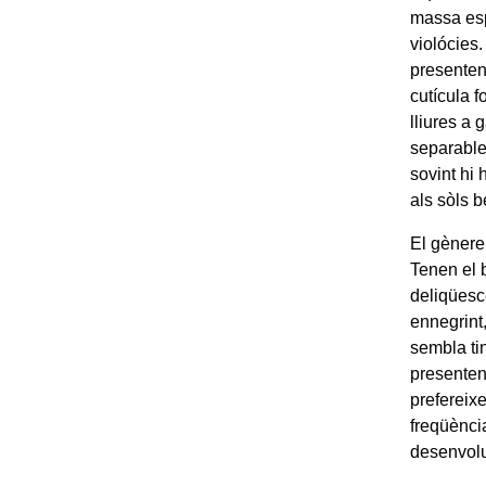
massa esp
violócies
presenten 
cutícula 
lliures a 
separable i
sovint hi 
als sòls 
El gèner
Tenen el 
deliqüesc
ennegrint,
sembla tin
presenten
prefereixe
freqüènci
desenvol