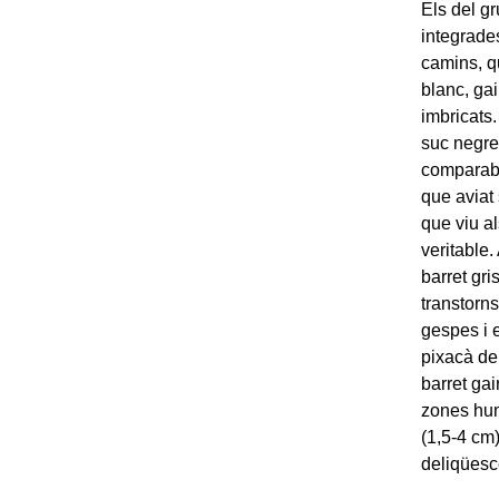
Els del g
integrades
camins, q
blanc, gai
imbricats.
suc negre
comparabl
que aviat
que viu al
veritable.
barret gr
transtorn
gespes i e
pixacà de
barret ga
zones hum
(1,5-4 cm
deliqüesce