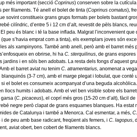
rup més important (secció
Coprinus
) conserven sobre la cutícula 
 per filaments. Té anell el bolet de tinta (
Coprinus comatus
), f
ue sovint constitueix grans grups formats per bolets bastant gro
rebé cilíndric, d’entre 5 i 12 cm d’alt, revestit de pèls blancs, re
 El peu és blanc i té la base inflada. Malgrat l’inconvenient que
 (que s’havia emprat com a tinta), els exemplars joves són exce
es als xampinyons. També amb anell, però amb el barret més pet
 s’enfosqueix en obrirse, hi ha
C. sterquilinus
, de grans espores
s jardins i en sòls ben adobats. La resta dels fongs d’aquest gr
 Amb el barret aviat nu tenim
C. atramentarius
, anomenat a vega
is blanquinós (3-7 cm), amb el marge plegat i lobulat, que conté
s si el bolet es consumeix acompanyat d’una beguda alcohòlica.
n llocs humits i adobats. Amb el vel ben visible sobre els barret
 garsa (
C. picaceus
), el coprí més gros (15-20 cm d’alt), fàcil d
irebé negre però clapat de grans esquames blanques. Ha estat mo
ides de Catalunya i també a Menorca. Cal esmentar, a més,
C.
) i de peu amb base radicant, freqüent als femers, i
C. lagopus
, 
nt, aviat obert, ben cobert de filaments blancs.