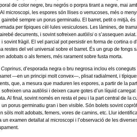
oral de color negre, bru negrós o porpra tirant a negre, mai amb
. Al microscopi, les espores són llises o verrucoses, més o meny
gairebé sempre un porus germinatiu. El barret, petit o mitjà, és 
formada per típiques cèl·lules vesiculoses. Les làmines, de trama
gairebé decurrents, i sovint sofreixen
autòlisi
o s’assequen aviat.
 sovint fràgil. El vel parcial pot persistir en forma de cortina o d’a
ha restes del vel universal sobre el barret. És un grup de fongs s
ben adobats o als femers, més rarament sobre fusta morta.
e
Coprinus
, d’esporada negra o bru negrosa inclou els coneguts b
barret —en un principi molt convex—, plisat radialment, i típiqu
ents, que, a mesura que maduren les espores, a partir de la part
 sofreixen una autòlisi i deixen caure gotes d’un líquid carrega
ta. Al final, sovint només en resta el peu i la part central de la 
 un porus germinatiu gran i ben visible. Són bolets sovint copròf
n sòls molt adobats, femers, vores de camins, etc. Llur identifi
a un examen detallat al microscopi i l’observació de les diverse
upament.