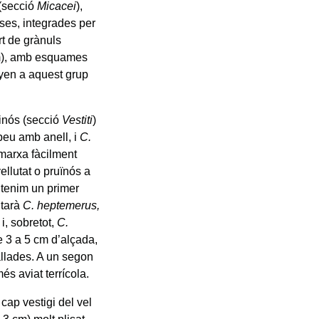
 (secció
Micacei
),
ses, integrades per
rt de grànuls
 cm), amb esquames
yen a aquest grup
rinós (secció
Vestiti
)
 peu amb anell, i
C.
marxa fàcilment
ellutat o pruïnós a
 tenim un primer
ntarà
C. heptemerus,
i, sobretot,
C.
e 3 a 5 cm d’alçada,
llades. A un segon
més aviat terrícola.
 cap vestigi del vel