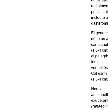
universal
radialmen
persisten
incloure 
gasteromi
El gèner
dóna un as
campanula
(1,5-4 cm
el peu gri
femats, b
vermellós 
Cal esme
(1,5-4 cm)
Hom acost
amb anell 
exuberant
Panaeolin