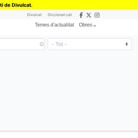
tí de Divulcat
.
Divulcat
Diccionari.cat
Obres
Temes d'actualitat