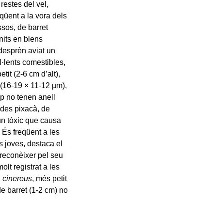
restes del vel,
reqüent a la vora dels
ssos, de barret
units en blens
 desprèn aviat un
l·lents comestibles,
it (2-6 cm d’alt),
 (16-19 × 11-12 µm),
up no tenen anell
des pixacà, de
 un tòxic que causa
 És freqüent a les
s joves, destaca el
e reconèixer pel seu
lt registrat a les
 cinereus
, més petit
de barret (1-2 cm) no