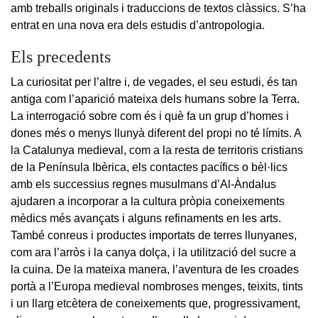
amb treballs originals i traduccions de textos clàssics. S’ha
entrat en una nova era dels estudis d’antropologia.
Els precedents
La curiositat per l’altre i, de vegades, el seu estudi, és tan
antiga com l’aparició mateixa dels humans sobre la Terra.
La interrogació sobre com és i què fa un grup d’homes i
dones més o menys llunyà diferent del propi no té límits. A
la Catalunya medieval, com a la resta de territoris cristians
de la Península Ibèrica, els contactes pacífics o bèl·lics
amb els successius regnes musulmans d’Al-Àndalus
ajudaren a incorporar a la cultura pròpia coneixements
mèdics més avançats i alguns refinaments en les arts.
També conreus i productes importats de terres llunyanes,
com ara l’arròs i la canya dolça, i la utilització del sucre a
la cuina. De la mateixa manera, l’aventura de les croades
portà a l’Europa medieval nombroses menges, teixits, tints
i un llarg etcètera de coneixements que, progressivament,