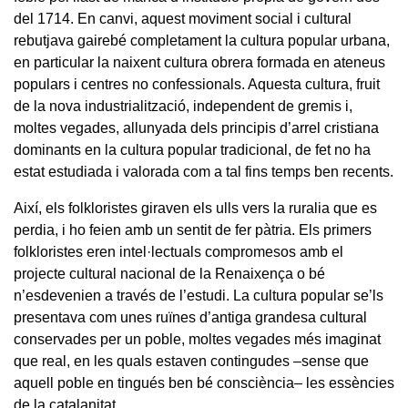
del 1714. En canvi, aquest moviment social i cultural
rebutjava gairebé completament la cultura popular urbana,
en particular la naixent cultura obrera formada en ateneus
populars i centres no confessionals. Aquesta cultura, fruit
de la nova industrialització, independent de gremis i,
moltes vegades, allunyada dels principis d’arrel cristiana
dominants en la cultura popular tradicional, de fet no ha
estat estudiada i valorada com a tal fins temps ben recents.
Així, els folkloristes giraven els ulls vers la ruralia que es
perdia, i ho feien amb un sentit de fer pàtria. Els primers
folkloristes eren intel·lectuals compromesos amb el
projecte cultural nacional de la Renaixença o bé
n’esdevenien a través de l’estudi. La cultura popular se’ls
presentava com unes ruïnes d’antiga grandesa cultural
conservades per un poble, moltes vegades més imaginat
que real, en les quals estaven contingudes –sense que
aquell poble en tingués ben bé consciència– les essències
de la catalanitat.