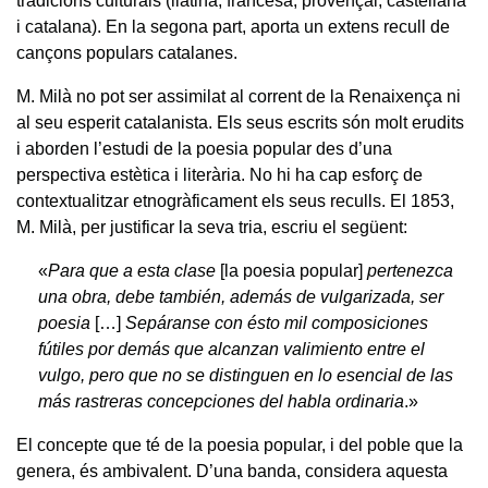
tradicions culturals (llatina, francesa, provençal, castellana
i catalana). En la segona part, aporta un extens recull de
cançons populars catalanes.
M. Milà no pot ser assimilat al corrent de la Renaixença ni
al seu esperit catalanista. Els seus escrits són molt erudits
i aborden l’estudi de la poesia popular des d’una
perspectiva estètica i literària. No hi ha cap esforç de
contextualitzar etnogràficament els seus reculls. El 1853,
M. Milà, per justificar la seva tria, escriu el següent:
«
Para que a esta clase
[la poesia popular]
pertenezca
una obra, debe también, además de vulgarizada, ser
poesia
[…]
Sepáranse con ésto mil composiciones
fútiles por demás que alcanzan valimiento entre el
vulgo, pero que no se distinguen en lo esencial de las
más rastreras concepciones del habla ordinaria
.»
El concepte que té de la poesia popular, i del poble que la
genera, és ambivalent. D’una banda, considera aquesta