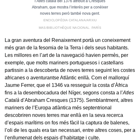
l’
Atles català
del 1376 atribuït a Cresques
Abraham, que mostra l’interès per a conèixer
noves terres però també nova gent.
ENCICLOPÈDIA CATALANA/ARXIU
MAS/BIBLIOTHÈQUE NACIONAL. PARÍS
La gran aventura del Renaixement portà un coneixement
més gran de la fesomia de la Terra i dels seus habitants.
Les millores en l’art de la navegació havien permès, per
exemple, que molts mariners portuguesos i castellans
partissin a la descoberta de noves terres seguint les costes
africanes o aventurantse Atlàntic enllà. Com el mallorquí
Jaume Ferrer, que el 1346 va resseguir la costa d’Àfrica
fins a la desembocadura del Níger, segons consta a l’
Atles
Català
d’Abraham Cresques (1375). Semblantment, altres
mariners de l’Europa atlàntica més septentrional
descobriren noves terres mar enllà en la seva recerca
d’espais marítims on fos més fàcil la captura de balenes,
l’oli de les quals era tan necessari, entre altres coses, per a
l’enllumenat dels espais d’habitatge i culte.