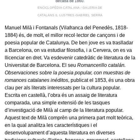
dècada de 1860.
ENCICLOPÈDIA CATALANA / GALERIA DE
CATALANS IL·LUSTRES-GABRIEL SERRA
Manuel Milà i Fontanals (Vilafranca del Penedès, 1818-
1884) és, de molt, el millor recol·lector de cançons i de
poesia popular de Catalunya. De ben jove es va traslladar
a Barcelona, on va estudiar filosofia, i a Cervera, on es va
llicenciar en dret. Va esdevenir catedràtic de literatura de la
Universitat de Barcelona. El seu
Romancerillo catalán.
Observaciones sobre la poesia popular, con muestras de
romances catalanes inéditos
, publicat el 1853, és una obra
clau per als literats interessats per la cultura popular.
Escrita en castellà, l’obra és un assaig de literatura
comparada, una simple extensió de les tasques
d’investigació de Milà al camp de la literatura popular.
Aquest text de Milà comprèn una primera part molt teòrica,
en la qual analitza les característiques i el
desenvolupament d’aquesta literatura en diverses