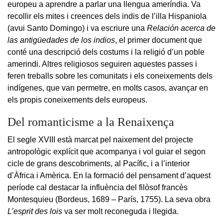
europeu a aprendre a parlar una llengua ameríndia. Va
recollir els mites i creences dels indis de l’illa Hispaniola
(avui Santo Domingo) i va escriure una
Relación acerca de
las antigüedades de los indios
, el primer document que
conté una descripció dels costums i la religió d’un poble
amerindi. Altres religiosos seguiren aquestes passes i
feren treballs sobre les comunitats i els coneixements dels
indígenes, que van permetre, en molts casos, avançar en
els propis coneixements dels europeus.
Del romanticisme a la Renaixença
El segle XVIII està marcat pel naixement del projecte
antropològic explícit que acompanya i vol guiar el segon
cicle de grans descobriments, al Pacífic, i a l’interior
d’Àfrica i Amèrica. En la formació del pensament d’aquest
període cal destacar la influència del filòsof francès
Montesquieu (Bordeus, 1689 – París, 1755). La seva obra
L’esprit des lois
va ser molt reconeguda i llegida.