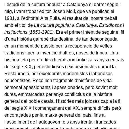
l’estudi de la cultura popular a Catalunya el darrer segle i
mig, i vam trobar editor, Josep Molí, que va publicar, el
1981, a l’editorial Alta Fulla, el resultat del nostre treball
amb el títol de
La cultura popular a Catalunya
.
Estudiosos i
institucions (1853-1981)
. Era el primer intent de seguir el fil
d’una història gairebé clandestina, de tan desconeguda,
en un moment de passió per la recuperació de velles
tradicions i per la invenció d’altres, noves de trinca. Una
història feta per erudits i literats romàntics als anys centrals
del segle XIX, per estudiosos i excursionistes durant la
Restauració, per eixelebrats modernistes i laboriosos
noucentistes. Recollien fragments d’històries de vida
personal apassionants i apassionades, però sovint molt
dures, emmarcades per anys conflictius de la història
general del poble català. Històries més joioses cap a la fi
del segle XIX i començament del XX, sempre difícils però
encoratjades per la marxa general del país, fins a
l’assoliment de l’autogovern els anys trenta i truncades
bruscament, i dolorosament, per la guerra civil. Històries