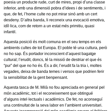
poesia un producte rude, curt de mires, propi d’una classe
inferior, amb una dimensió pobra d’idees i de sentiments, i
que, de fet, l’home culte no pot mirar sinó amb un cert
desdeny. D’altra banda, li reconeix una evocació emotiva,
idíl·lica, com de retorn a un estat més primitiu, quasi
infantil.
Aquesta posició és molt comuna en el seu temps en els
ambients cultes de tot Europa. El poble té una cultura, però
no ho sap. És portador inconscient d’aquest bagatge
cultural; l’erudit, doncs, té la missió de destriar el que és
“pur” del que no ho és. És a dir, l’erudit fa la tria i, moltes
vegades, deixa de banda temes i versos que podrien ferir
la sensibilitat de la gent benpensant.
Aquesta tasca de M. Milà no fou apreciada en general pel
món acadèmic, tot i el reconeixement que obtingué
d’alguns intel·lectuals i acadèmics. De fet, no aconseguí
una continuïtat de la seva labor en l’ambient universitari.