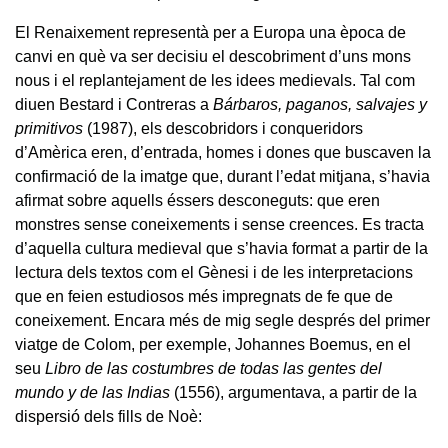
El Renaixement representà per a Europa una època de
canvi en què va ser decisiu el descobriment d’uns mons
nous i el replantejament de les idees medievals. Tal com
diuen Bestard i Contreras a
Bárbaros, paganos, salvajes y
primitivos
(1987), els descobridors i conqueridors
d’Amèrica eren, d’entrada, homes i dones que buscaven la
confirmació de la imatge que, durant l’edat mitjana, s’havia
afirmat sobre aquells éssers desconeguts: que eren
monstres sense coneixements i sense creences. Es tracta
d’aquella cultura medieval que s’havia format a partir de la
lectura dels textos com el Gènesi i de les interpretacions
que en feien estudiosos més impregnats de fe que de
coneixement. Encara més de mig segle després del primer
viatge de Colom, per exemple, Johannes Boemus, en el
seu
Libro de las costumbres de todas las gentes del
mundo y de las Indias
(1556), argumentava, a partir de la
dispersió dels fills de Noè: