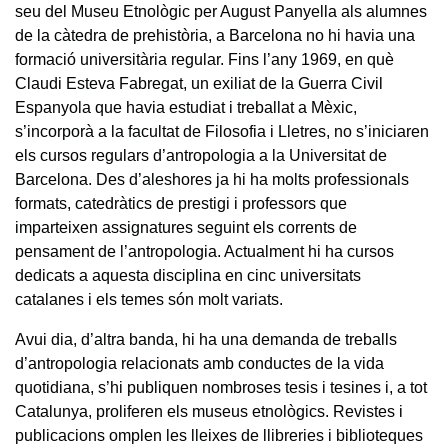
seu del Museu Etnològic per August Panyella als alumnes
de la càtedra de prehistòria, a Barcelona no hi havia una
formació universitària regular. Fins l’any 1969, en què
Claudi Esteva Fabregat, un exiliat de la Guerra Civil
Espanyola que havia estudiat i treballat a Mèxic,
s’incorporà a la facultat de Filosofia i Lletres, no s’iniciaren
els cursos regulars d’antropologia a la Universitat de
Barcelona. Des d’aleshores ja hi ha molts professionals
formats, catedràtics de prestigi i professors que
imparteixen assignatures seguint els corrents de
pensament de l’antropologia. Actualment hi ha cursos
dedicats a aquesta disciplina en cinc universitats
catalanes i els temes són molt variats.
Avui dia, d’altra banda, hi ha una demanda de treballs
d’antropologia relacionats amb conductes de la vida
quotidiana, s’hi publiquen nombroses tesis i tesines i, a tot
Catalunya, proliferen els museus etnològics. Revistes i
publicacions omplen les lleixes de llibreries i biblioteques