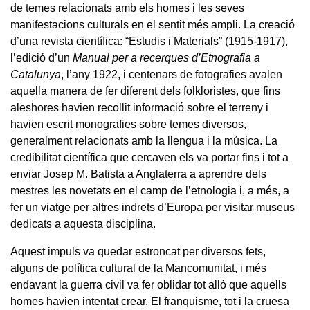
de temes relacionats amb els homes i les seves
manifestacions culturals en el sentit més ampli. La creació
d’una revista científica: “Estudis i Materials” (1915-1917),
l’edició d’un
Manual per a recerques d’Etnografia a
Catalunya
, l’any 1922, i centenars de fotografies avalen
aquella manera de fer diferent dels folkloristes, que fins
aleshores havien recollit informació sobre el terreny i
havien escrit monografies sobre temes diversos,
generalment relacionats amb la llengua i la música. La
credibilitat científica que cercaven els va portar fins i tot a
enviar Josep M. Batista a Anglaterra a aprendre dels
mestres les novetats en el camp de l’etnologia i, a més, a
fer un viatge per altres indrets d’Europa per visitar museus
dedicats a aquesta disciplina.
Aquest impuls va quedar estroncat per diversos fets,
alguns de política cultural de la Mancomunitat, i més
endavant la guerra civil va fer oblidar tot allò que aquells
homes havien intentat crear. El franquisme, tot i la cruesa