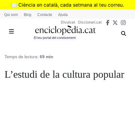
Vés
✉️
Ciència en català, cada setmana al teu correu.
al
➜
Subscriu-te al butlletí de Divulcat
.
Qui som
Blog
Contacte
Ajuda
contingut
Divulcat
Diccionari.cat
El teu portal del coneixement
Temps de lectura:
69 min
L’estudi de la cultura popular