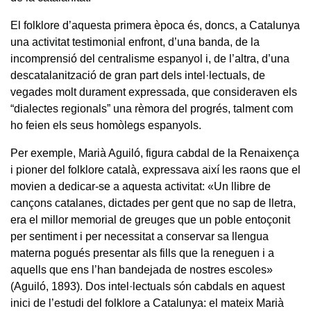
El folklore d’aquesta primera època és, doncs, a Catalunya
una activitat testimonial enfront, d’una banda, de la
incomprensió del centralisme espanyol i, de l’altra, d’una
descatalanització de gran part dels intel·lectuals, de
vegades molt durament expressada, que consideraven els
“dialectes regionals” una rèmora del progrés, talment com
ho feien els seus homòlegs espanyols.
Per exemple, Marià Aguiló, figura cabdal de la Renaixença
i pioner del folklore català, expressava així les raons que el
movien a dedicar-se a aquesta activitat: «Un llibre de
cançons catalanes, dictades per gent que no sap de lletra,
era el millor memorial de greuges que un poble entoçonit
per sentiment i per necessitat a conservar sa llengua
materna pogués presentar als fills que la reneguen i a
aquells que ens l’han bandejada de nostres escoles»
(Aguiló, 1893). Dos intel·lectuals són cabdals en aquest
inici de l’estudi del folklore a Catalunya: el mateix Marià