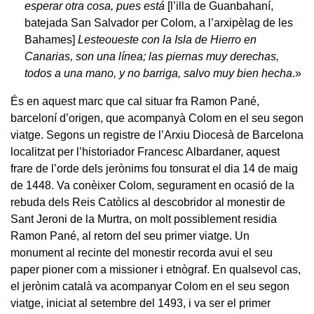
esperar otra cosa, pues está
[l’illa de Guanbahaní,
batejada San Salvador per Colom, a l’arxipèlag de les
Bahames]
Lesteoueste con la Isla de Hierro en
Canarias, son una línea; las piernas muy derechas,
todos a una mano, y no barriga, salvo muy bien hecha
.»
És en aquest marc que cal situar fra Ramon Pané,
barceloní d’origen, que acompanyà Colom en el seu segon
viatge. Segons un registre de l’Arxiu Diocesà de Barcelona
localitzat per l’historiador Francesc Albardaner, aquest
frare de l’orde dels jerònims fou tonsurat el dia 14 de maig
de 1448. Va conèixer Colom, segurament en ocasió de la
rebuda dels Reis Catòlics al descobridor al monestir de
Sant Jeroni de la Murtra, on molt possiblement residia
Ramon Pané, al retorn del seu primer viatge. Un
monument al recinte del monestir recorda avui el seu
paper pioner com a missioner i etnògraf. En qualsevol cas,
el jerònim català va acompanyar Colom en el seu segon
viatge, iniciat al setembre del 1493, i va ser el primer