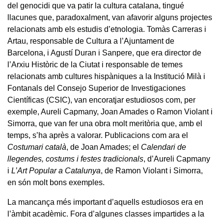
del genocidi que va patir la cultura catalana, tingué
llacunes que, paradoxalment, van afavorir alguns projectes
relacionats amb els estudis d’etnologia. Tomàs Carreras i
Artau, responsable de Cultura a l’Ajuntament de
Barcelona, i Agustí Duran i Sanpere, que era director de
l’Arxiu Històric de la Ciutat i responsable de temes
relacionats amb cultures hispàniques a la Institució Milà i
Fontanals del Consejo Superior de Investigaciones
Científicas (CSIC), van encoratjar estudiosos com, per
exemple, Aureli Capmany, Joan Amades o Ramon Violant i
Simorra, que van fer una obra molt meritòria que, amb el
temps, s’ha après a valorar. Publicacions com ara el
Costumari català
, de Joan Amades; el
Calendari de
llegendes, costums i festes tradicionals
, d’Aureli Capmany
i
L’Art Popular a Catalunya
, de Ramon Violant i Simorra,
en són molt bons exemples.
La mancança més important d’aquells estudiosos era en
l’àmbit acadèmic. Fora d’algunes classes impartides a la