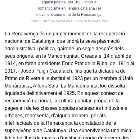
aquest poema, del 1833, inicià el
romanticisme en llengua catalana i el
moviment anomenat de la Renaixença.
ENCICLOPÈDIA CATALANA / RAMON BOLADERAS
La Renaixença és un primer moment de la recuperació
nacional de Catalunya, que tindrà la seva plasmació
administrativa i política, gairebé un segle després dels
seus orígens, en la Mancomunitat. Creada el 14 d’abril de
1914, en foren presidents Enric Prat de la Riba, del 1914 al
1917, i Josep Puig i Cadafalch, fins que la dictadura de
Primo de Rivera el substituí el 1923 per un membre d’Unió
Monàrquica, Alfons Sala. La Mancomunitat fou dissolta i
liquidada definitivament el 1925. En aquest context de
recuperació nacional, la cultura popular, pròpia de la
pagesia i de les classes populars artesanes i industrials
urbanes, representa, d’alguna manera, per als
intel·lectuals de la Renaixença la constatació de la
supervivència de Catalunya. Una supervivència una mica
feble pel llast de manca d’institució pròpia de govern des