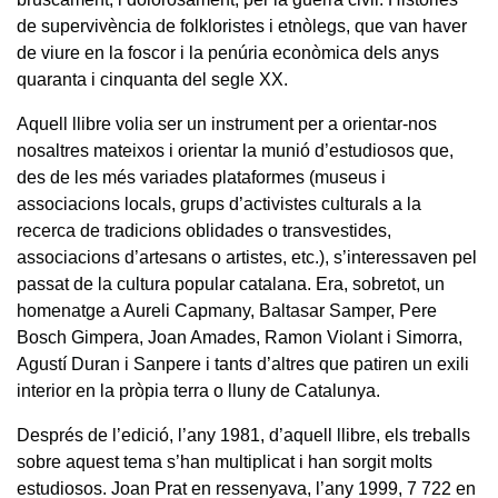
de supervivència de folkloristes i etnòlegs, que van haver
de viure en la foscor i la penúria econòmica dels anys
quaranta i cinquanta del segle XX.
Aquell llibre volia ser un instrument per a orientar-nos
nosaltres mateixos i orientar la munió d’estudiosos que,
des de les més variades plataformes (museus i
associacions locals, grups d’activistes culturals a la
recerca de tradicions oblidades o transvestides,
associacions d’artesans o artistes, etc.), s’interessaven pel
passat de la cultura popular catalana. Era, sobretot, un
homenatge a Aureli Capmany, Baltasar Samper, Pere
Bosch Gimpera, Joan Amades, Ramon Violant i Simorra,
Agustí Duran i Sanpere i tants d’altres que patiren un exili
interior en la pròpia terra o lluny de Catalunya.
Després de l’edició, l’any 1981, d’aquell llibre, els treballs
sobre aquest tema s’han multiplicat i han sorgit molts
estudiosos. Joan Prat en ressenyava, l’any 1999, 7 722 en