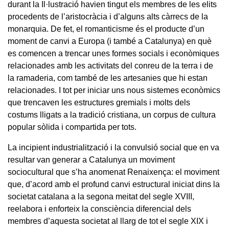
durant la Il·lustració havien tingut els membres de les elits
procedents de l’aristocràcia i d’alguns alts càrrecs de la
monarquia. De fet, el romanticisme és el producte d’un
moment de canvi a Europa (i també a Catalunya) en què
es comencen a trencar unes formes socials i econòmiques
relacionades amb les activitats del conreu de la terra i de
la ramaderia, com també de les artesanies que hi estan
relacionades. I tot per iniciar uns nous sistemes econòmics
que trencaven les estructures gremials i molts dels
costums lligats a la tradició cristiana, un corpus de cultura
popular sòlida i compartida per tots.
La incipient industrialització i la convulsió social que en va
resultar van generar a Catalunya un moviment
sociocultural que s’ha anomenat Renaixença: el moviment
que, d’acord amb el profund canvi estructural iniciat dins la
societat catalana a la segona meitat del segle XVIII,
reelabora i enforteix la consciència diferencial dels
membres d’aquesta societat al llarg de tot el segle XIX i