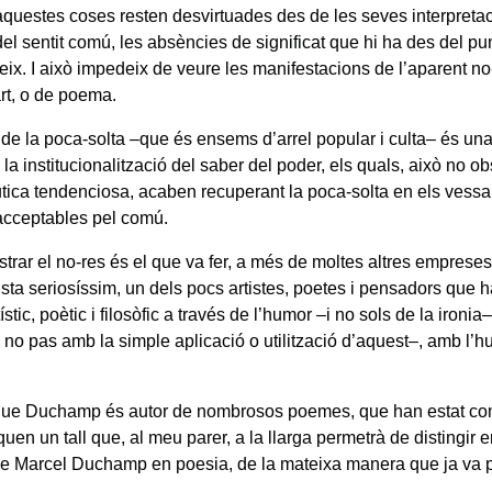
aquestes coses resten desvirtuades des de les seves interpretac
el sentit comú, les absències de significat que hi ha des del punt
ix. I això impedeix de veure les manifestacions de l’aparent no
art, o de poema.
a de la poca-solta –que és ensems d’arrel popular i culta– és un
la institucionalització del saber del poder, els quals, això no o
ica tendenciosa, acaben recuperant la poca-solta en els vessa
cceptables pel comú.
ostrar el no-res és el que va fer, a més de moltes altres empres
sta seriosíssim, un dels pocs artistes, poetes i pensadors que h
ístic, poètic i filosòfic a través de l’humor –i no sols de la ironi
i no pas amb la simple aplicació o utilització d’aquest–, amb l’
 que Duchamp és autor de nombrosos poemes, que han estat co
uen un tall que, al meu parer, a la llarga permetrà de distingir 
e Marcel Duchamp en poesia, de la mateixa manera que ja va p