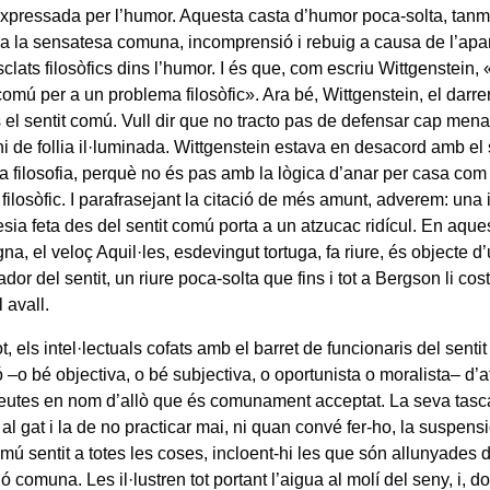
xpressada per l’humor. Aquesta casta d’humor poca-solta, tanma
 a la sensatesa comuna, incomprensió i rebuig a causa de l’apar
clats filosòfics dins l’humor. I és que, com escriu Wittgenstein,
comú per a un problema filosòfic». Ara bé, Wittgenstein, el darrer 
 el sentit comú. Vull dir que no tracto pas de defensar cap mena
ni de follia il·luminada. Wittgenstein estava en desacord amb el 
a filosofia, perquè no és pas amb la lògica d’anar per casa com
 filosòfic. I parafrasejant la citació de més amunt, adverem: una i
esia feta des del sentit comú porta a un atzucac ridícul. En aque
gna, el veloç Aquil·les, esdevingut tortuga, fa riure, és objecte 
ador del sentit, un riure poca-solta que fins i tot a Bergson li cost
l avall.
t, els intel·lectuals cofats amb el barret de funcionaris del sent
ó –o bé objectiva, o bé subjectiva, o oportunista o moralista– d’at
utes en nom d’allò que és comunament acceptat. La seva tasca
al gat i la de no practicar mai, ni quan convé fer-ho, la suspensi
mú sentit a totes les coses, incloent-hi les que són allunyades 
ió comuna. Les il·lustren tot portant l’aigua al molí del seny, i, 