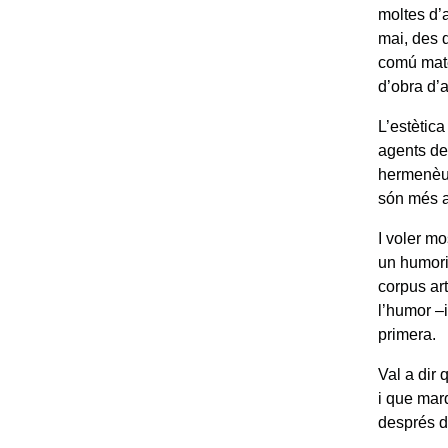
moltes d’
mai, des d
comú mate
d’obra d’
L’estètic
agents de 
hermenèut
són més a
I voler m
un humori
corpus art
l’humor –
primera.
Val a dir
i que marq
després d