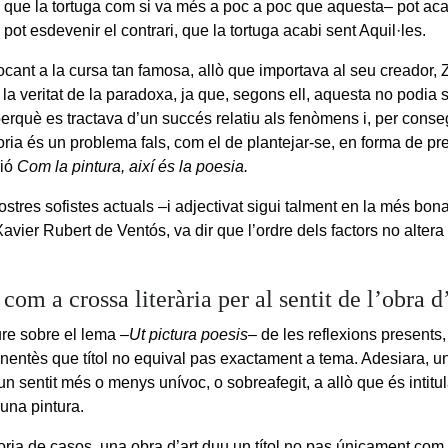
 que la tortuga com si va més a poc a poc que aquesta– pot acaba
 pot esdevenir el contrari, que la tortuga acabi sent Aquil·les.
ocant a la cursa tan famosa, allò que importava al seu creador, 
 la veritat de la paradoxa, ja que, segons ell, aquesta no podia 
erquè es tractava d’un succés relatiu als fenòmens i, per conse
oria és un problema fals, com el de plantejar-se, en forma de pr
ió
Com la pintura, així és la poesia.
ostres sofistes actuals –i adjectivat sigui talment en la més bo
Xavier Rubert de Ventós, va dir que l’ordre dels factors no altera
l com a crossa literària per al sentit de l’obra d
ure sobre el lema
–Ut pictura poesis–
de les reflexions presents
entès que títol no equival pas exactament a tema. Adesiara, un t
n sentit més o menys unívoc, o sobreafegit, a allò que és intitu
una pintura.
oria de casos, una obra d’art duu un títol no pas únicament com