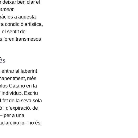
r deixar ben clar el
lament
 gràcies a aquesta
a condició artística,
 el sentit de
uns foren transmesos
ès
a entrar al laberint
ermanentment, més
arlos Catano en la
’individu». Escriu
 fet de la seva sola
 i d’expiració, de
– per a una
aclareixo jo– no és