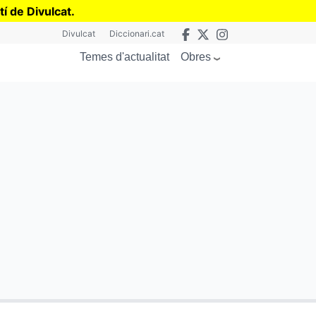
tí de Divulcat
.
Divulcat
Diccionari.cat
Obres
Temes d'actualitat