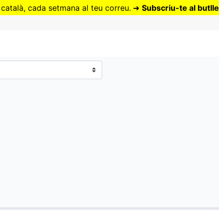
Vés
 català, cada setmana al teu correu.
➜
Subscriu-te al butlle
al
contingut