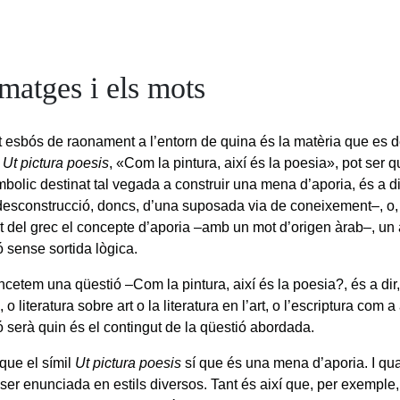
matges i els mots
t esbós de raonament a l’entorn de quina és la matèria que es 
a
Ut pictura poesis
, «Com la pintura, així és la poesia», pot ser q
mbolic destinat tal vegada a construir una mena d’aporia, és a d
desconstrucció, doncs, d’una suposada via de coneixement–, o,
nt del grec el concepte d’aporia –amb un mot d’origen àrab–, un
ó sense sortida lògica.
ncetem una qüestió –Com la pintura, així és la poesia?, és a dir, l
, o literatura sobre art o la literatura en l’art, o l’escriptura com 
ó serà quin és el contingut de la qüestió abordada.
 que el símil
Ut pictura poesis
sí que és una mena d’aporia. I qu
er enunciada en estils diversos. Tant és així que, per exemple, 