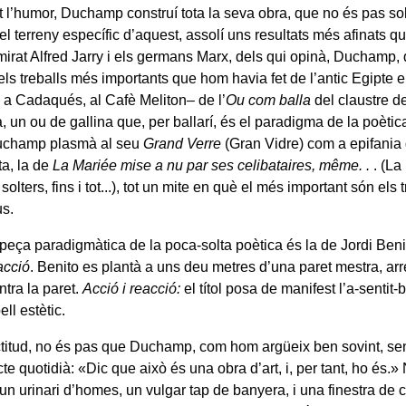
t l’humor, Duchamp construí tota la seva obra, que no és pas sol
el terreny específic d’aquest, assolí uns resultats més afinats 
mirat Alfred Jarry i els germans Marx, dels qui opinà, Duchamp, 
ls treballs més importants que hom havia fet de l’antic Egipte e
 a Cadaqués, al Cafè Meliton– de l’
Ou com balla
del claustre de
 un ou de gallina que, per ballarí, és el paradigma de la poètic
Duchamp plasmà al seu
Grand Verre
(Gran Vidre) com a epifania
ta, la de
La Mariée mise a nu par ses celibataires, même. .
. (La
solters, fins i tot...), tot un mite en què el més important són els 
s.
 peça paradigmàtica de la poca-solta poètica és la de Jordi Benit
acció
. Benito es plantà a uns deu metres d’una paret mestra, arr
ntra la paret.
Acció i reacció:
el títol posa de manifest l’a-sentit
ll estètic.
itud, no és pas que Duchamp, com hom argüeix ben sovint, sen
te quotidià: «Dic que això és una obra d’art, i, per tant, ho és.»
un urinari d’homes, un vulgar tap de banyera, i una finestra de