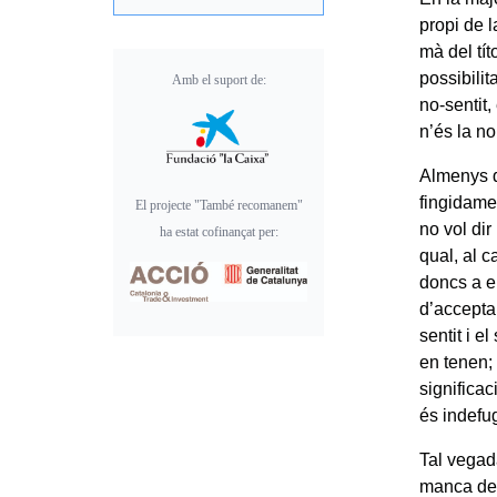
propi de l
mà del tí
possibilit
Amb el suport de:
no-sentit,
n’és la no
Almenys de
fingidame
El projecte "També recomanem"
no vol dir
ha estat cofinançat per:
qual, al c
doncs a e
d’acceptar
sentit i e
en tenen;
significac
és indefu
Tal vegad
manca de s