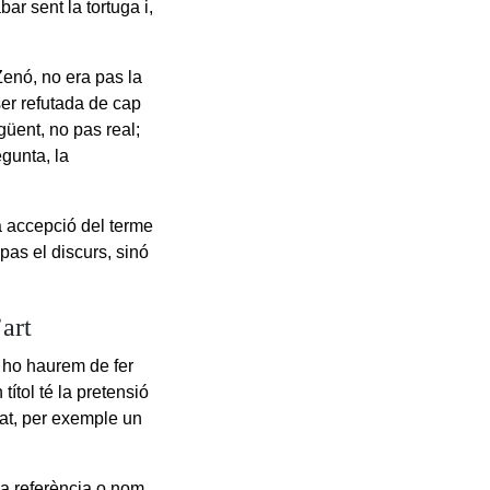
r sent la tortuga i,
Zenó, no era pas la
ser refutada de cap
güent, no pas real;
egunta, la
na accepció del terme
 pas el discurs, sinó
’art
, ho haurem de fer
ítol té la pretensió
lat, per exemple un
 a referència o nom