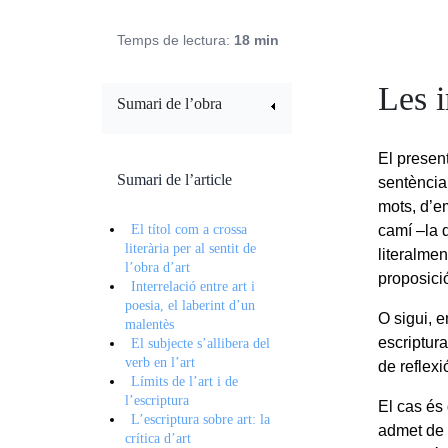
Temps de lectura:
18 min
Les i
Sumari de l’obra
El presen
Sumari de l’article
sentènci
mots, d’e
El títol com a crossa
camí –la 
literària per al sentit de
literalme
l’obra d’art
proposici
Interrelació entre art i
poesia, el laberint d’un
O sigui, e
malentès
escriptura
El subjecte s’allibera del
verb en l’art
de reflexi
Límits de l’art i de
l’escriptura
El cas és
L’escriptura sobre art: la
admet de s
crítica d’art