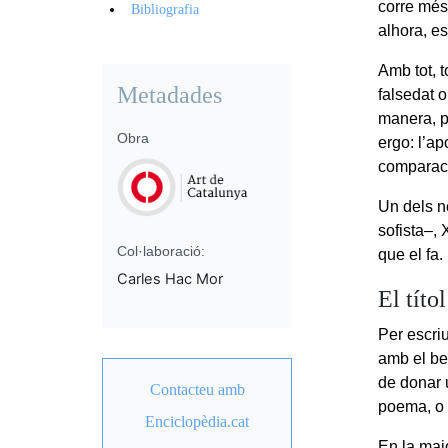
corre més
Bibliografia
alhora, es
Amb tot, t
Metadades
falsedat o
manera, p
Obra
ergo: l’ap
comparac
Un dels n
sofista–, 
Col·laboració:
que el fa.
Carles Hac Mor
El títo
Per escri
amb el ben
de donar u
Contacteu amb
poema, o 
Enciclopèdia.cat
En la maj