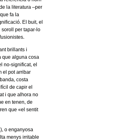
e la literatura –per
que fa la
ificació. El buit, el
el soroll per tapar-lo
fusionistes.
t brillants i
ça que alguna cosa
l no-significat, el
 el pot arribar
 banda, costa
ícil de capir el
cat i que alhora no
ue en tenen, de
ren que «el sentit
s), o enganyosa
lta menys irritable