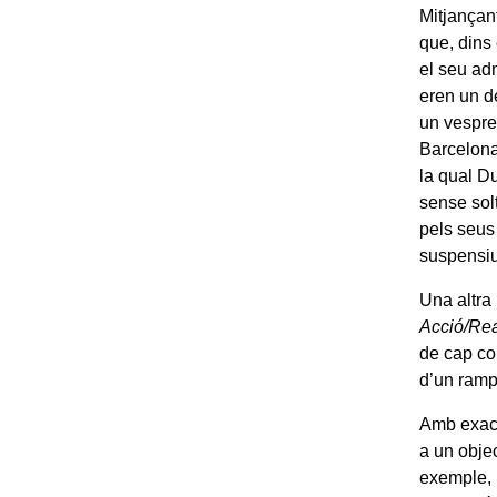
Mitjançan
que, dins 
el seu ad
eren un de
un vespre
Barcelona,
la qual 
sense sol
pels seus 
suspensiu
Una altra
Acció/Re
de cap co
d’un rampe
Amb exact
a un objec
exemple, 