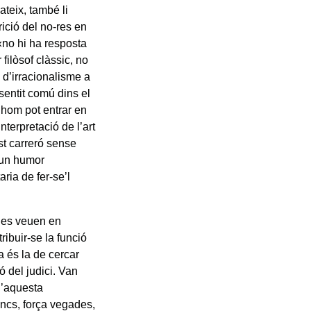
teix, també li
ició del no-res en
 «no hi ha resposta
filòsof clàssic, no
 d’irracionalisme a
sentit comú dins el
 hom pot entrar en
nterpretació de l’art
st carreró sense
d’un humor
aria de fer-se’l
it es veuen en
ribuir-se la funció
 és la de cercar
ó del judici. Van
d’aquesta
doncs, força vegades,