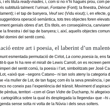
i els titula
ready-mades
, i, com si no n’hi hagués prou, com pe
els subtitulà talment: l’urinari,
Fontaine
(Font); la finestra,
Dérou
ament); i el tap de banyera,
Veuf sec
(Vidu eixut); i, en efecte,
 suggeridora operació semàntica, tots tres objectes foren elevats 
ement genials obres d’art. Els títols, en conseqüència, canviaren
 de la finestra i del tap de banyera; i, així, aquells objectes com
del domini del sentit comú.
lació entre art i poesia, el laberint d’un malent
unt esmentada permutació de Cirlot,
La como poesia la
, ens f
ntit-b que hi ha rere el mirall de Lewis Carroll, on es recreen p
’imperi del sentit comú, la poesia i l’art, simbolitzats per José C
 Lot, «això que –segons Catano– ni tan sols ateny la categoria d
 «la muller de Lot, de tan fugaç com és la seva presència, i pel
ncs no coneix pas l’experiència del trànsit. Moviment d’aspiració
de pèrdua, territori –com el
Gran Vidre
de Duchamp, hi afegeixo
a cartogràfica sobre la qual és desplegada la llegenda» que –hi 
egenda sense solta ni volta de la Núvia i dels seus solters.