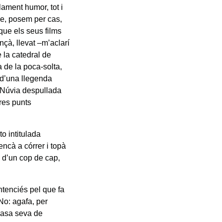
ament humor, tot i
que, posem per cas,
que els seus films
nçà, llevat –m’aclarí
 la catedral de
a de la poca-solta,
 d’una llegenda
 Núvia despullada
tres punts
o intitulada
encà a córrer i topà
-b d’un cop de cap,
tenciés pel que fa
 No: agafa, per
 casa seva de