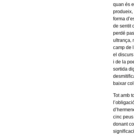
quan és e
produeix,
forma d’es
de sentit 
perdé pas
ultrança, 
camp de l
el discurs
i de la po
sortida di
desmitific
baixar col
Tot amb to
l’obligaci
d’hermene
cinc peus 
donant co
significac