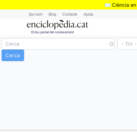
✉️
Ciència en
Qui som
Blog
Contacte
Ajuda
El teu portal del coneixement