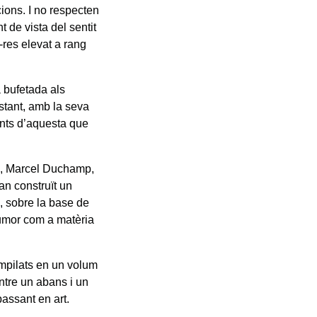
ions. I no respecten
 de vista del sentit
-res elevat a rang
a bufetada als
bstant, amb la seva
nts d’aquesta que
es, Marcel Duchamp,
an construït un
a–, sobre la base de
humor com a matèria
mpilats en un volum
entre un abans i un
assant en art.