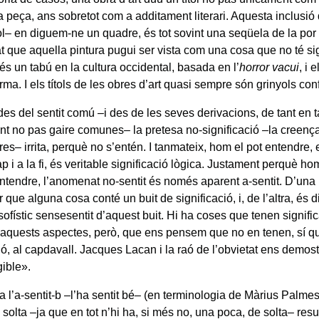
a peça, ans sobretot com a additament literari. Aquesta inclusió d
tol– en diguem-ne un quadre, és tot sovint una seqüela de la por 
at que aquella pintura pugui ser vista com una cosa que no té sign
 és un tabú en la cultura occidental, basada en l’
horror vacui
, i 
rma. I els títols de les obres d’art quasi sempre són grinyols con
s del sentit comú –i des de les seves derivacions, de tant en tan
nt no pas gaire comunes– la pretesa no-significació –la creen
 res– irrita, perquè no s’entén. I tanmateix, hom el pot entendre, e
ap i a la fi, és veritable significació lògica. Justament perquè hom
ntendre, l’anomenat no-sentit és només aparent a-sentit. D’una
 que alguna cosa conté un buit de significació, i, de l’altra, és dif
l sofístic sensesentit d’aquest buit. Hi ha coses que tenen signifi
 aquests aspectes, però, que ens pensem que no en tenen, sí q
ió, al capdavall. Jacques Lacan i la raó de l’obvietat ens demost
gible».
a l’a-sentit-b –l’ha sentit bé– (en terminologia de Màrius Palme
olta –ja que en tot n’hi ha, si més no, una poca, de solta– resu