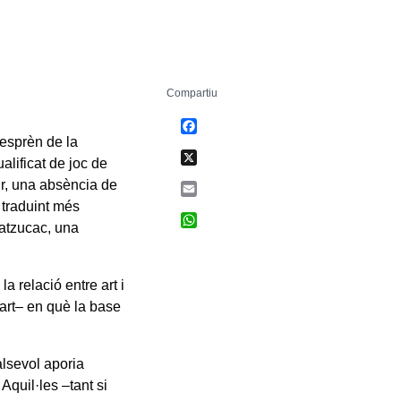
Compartiu
Facebook
desprèn de la
X
ualificat de joc de
ir, una absència de
Email
 traduint més
WhatsApp
 atzucac, una
a relació entre art i
a art– en què la base
alsevol aporia
Aquil·les –tant si