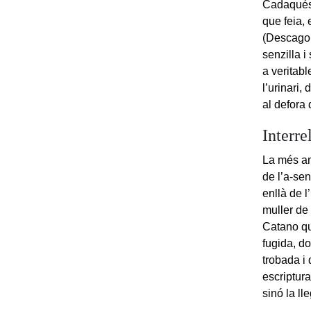
Cadaqués, 
que feia, 
(Descagol
senzilla i
a veritabl
l’urinari,
al defora 
Interre
La més am
de l’a-se
enllà de l
muller de
Catano que
fugida, do
trobada i 
escriptur
sinó la ll