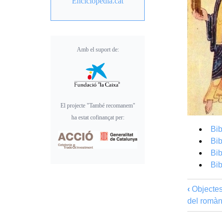
Enciclopèdia.cat
Amb el suport de:
El projecte "També recomanem"
ha estat cofinançat per:
Bib
Bib
Bib
Bib
‹
Objectes 
del romàn