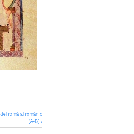
 del romà al romànic
(A-B)
›