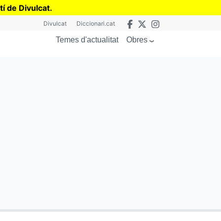
tí de Divulcat
.
Divulcat
Diccionari.cat
Obres
Temes d'actualitat