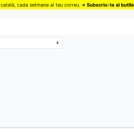
Vés
 català, cada setmana al teu correu.
➜
Subscriu-te al butlle
al
contingut