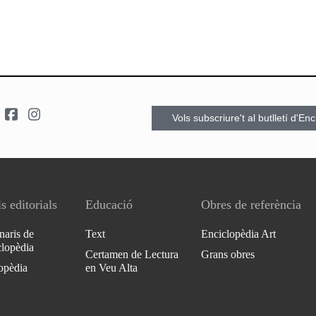
Vols subscriure't al butlletí d'En
s editorials
Educació
Obres de referència
naris de
Text
Enciclopèdia Art
clopèdia
Certamen de Lectura
Grans obres
opèdia
en Veu Alta