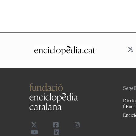
Segell
Diccio
l`Enci
Encicl