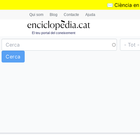
✉️
Ciència en
Qui som
Blog
Contacte
Ajuda
El teu portal del coneixement