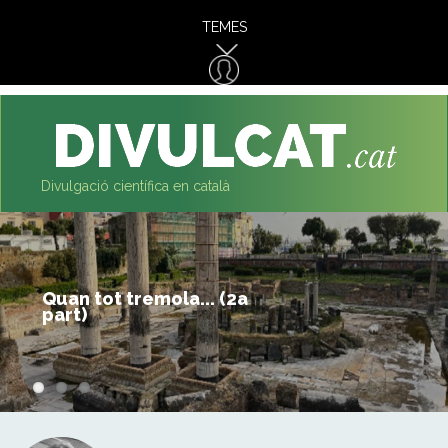
al
TEMES
contingut
Divulgació científica en català
Quan tot
La geologia, una ciència en perill
Quan tot tremola... (2a
tremola
d’extinció en el sistema educatiu?
part)
1a part