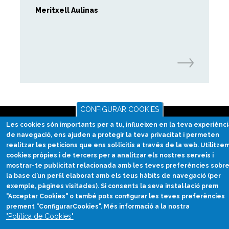
Meritxell Aulinas
CONFIGURAR COOKIES
Les cookies són importants per a tu, influeixen en la teva experiènci
de navegació, ens ajuden a protegir la teva privacitat i permeten
realitzar les peticions que ens sol·licitis a través de la web. Utilitze
cookies pròpies i de tercers per a analitzar els nostres serveis i
Divulgació científica
en català
mostrar-te publicitat relacionada amb les teves preferències sobr
la base d’un perfil elaborat amb els teus hàbits de navegació (per
divulcat@divulcat.cat
exemple, pàgines visitades). Si consents la seva instal·lació prem
"Acceptar Cookies" o també pots configurar les teves preferències
(+34) 934 120 030
prement "ConfigurarCookies". Més informació a la nostra
"Política de Cookies"