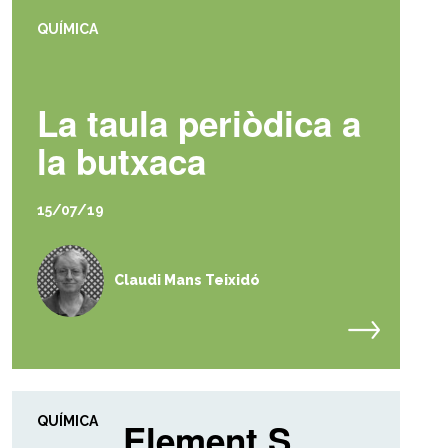
QUÍMICA
La taula periòdica a
la butxaca
15/07/19
Claudi Mans Teixidó
QUÍMICA
Element S