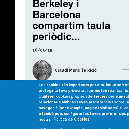
Berkeley i
Barcelona
compartim taula
periòdic...
16/05/19
Claudi Mans Teixidó
Les cookies són importants per a tu, influeixen 
protegir la teva privacitat i permeten realitzar le
Utilitzem cookies pròpies i de tercers per a anali
relacionada amb les teves preferències sobre la 
navegació (per exemple, pàgines visitades). Si co
o també pots configurar les teves preferències 
"Política de Cookies"
nostra