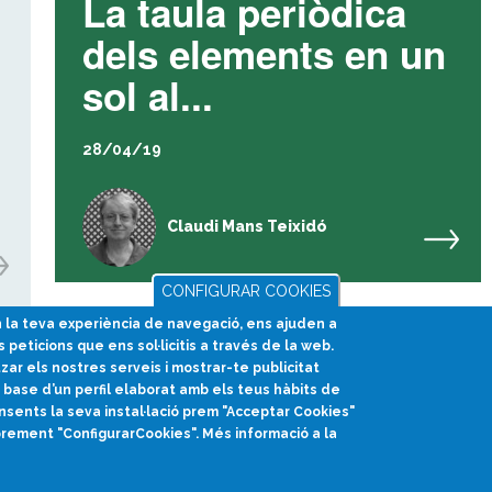
La taula periòdica
dels elements en un
sol al...
28/04/19
Claudi Mans Teixidó
CONFIGURAR COOKIES
en la teva experiència de navegació, ens ajuden a
s peticions que ens sol·licitis a través de la web.
1
2
3
4
5
tzar els nostres serveis i mostrar-te publicitat
base d’un perfil elaborat amb els teus hàbits de
nsents la seva instal·lació prem "Acceptar Cookies"
prement "ConfigurarCookies". Més informació a la
divulcat@divulcat.cat