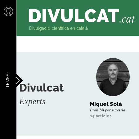
al
contingut
Divulgació científica en català
TEMES
Divulcat
Experts
Miquel Solà
Prohibit per simetria
14 articles