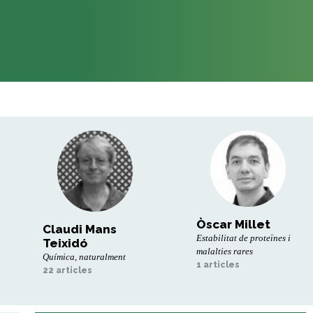
Òscar Millet
Claudi Mans
Estabilitat de proteïnes i
Teixidó
malalties rares
Química, naturalment
1 articles
22 articles