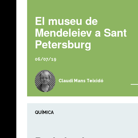
El museu de
Mendeleiev a Sant
Petersburg
06/07/19
Claudi Mans Teixidó
QUÍMICA