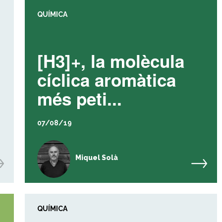
QUÍMICA
[H3]+, la molècula
cíclica aromàtica
més peti...
07/08/19
Miquel Solà
QUÍMICA