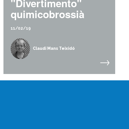
"Divertimento"
quimicobrossià
11/02/19
Claudi Mans Teixidó
Què és Divulcat?