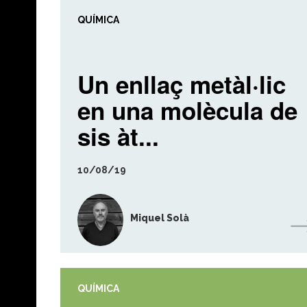
QUÍMICA
Un enllaç metàl·lic
en una molècula de
sis àt...
10/08/19
Miquel Solà
QUÍMICA