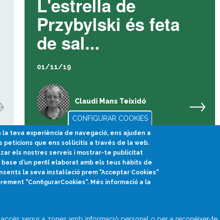
L'estrella de
Przybylski és feta
de sal...
01/11/19
Claudi Mans Teixidó
CONFIGURAR COOKIES
en la teva experiència de navegació, ens ajuden a
s peticions que ens sol·licitis a través de la web.
1
2
3
4
5
tzar els nostres serveis i mostrar-te publicitat
base d’un perfil elaborat amb els teus hàbits de
nsents la seva instal·lació prem "Acceptar Cookies"
prement "ConfigurarCookies". Més informació a la
divulcat@divulcat.cat
(+34) 934 120 030
accés segur a zones amb informació personal o per a reconèixer-te q