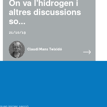
On va l'hidrogen i
altres discussions
so...
21/10/19
Claudi Mans Teixidó
Què és Divulcat?
uan inicies sessió.