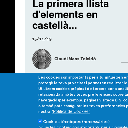
La primera llista
d'elements en
castellà...
15/11/19
Claudi Mans Teixidó
Les cookies són importants per a tu, influeixen 
protegir la teva privacitat i permeten realitzar le
Utilitzem cookies pròpies i de tercers per a anali
relacionada amb les teves preferències sobre la 
navegació (per exemple, pàgines visitades). Si co
o també pots configurar les teves preferències 
"Política de Cookies"
nostra
Cookies tècniques (necessàries)
Aquestes cookies són importants per a donar-te 