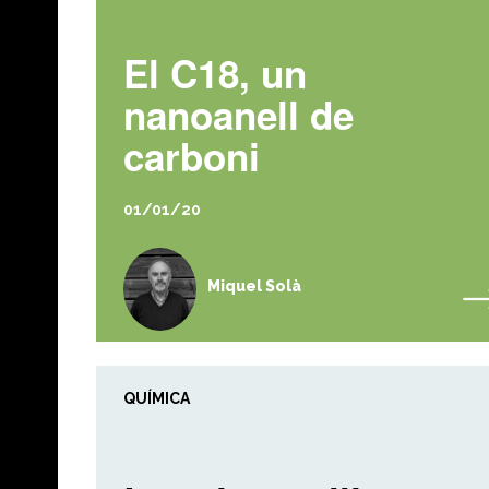
El C18, un
nanoanell de
carboni
01/01/20
Miquel Solà
QUÍMICA