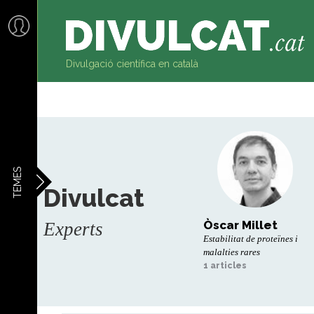
al
contingut
Divulgació científica en català
TEMES
Divulcat
Òscar Millet
Experts
Estabilitat de proteïnes i
malalties rares
1 articles