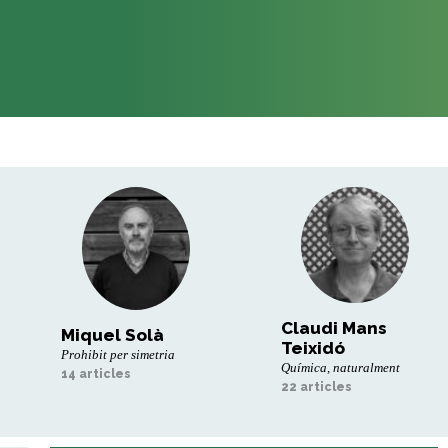
Claudi Mans
Miquel Solà
Teixidó
Prohibit per simetria
Química, naturalment
14 articles
22 articles