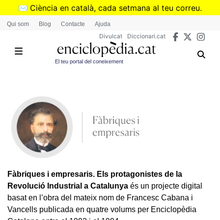
Vés
✉️
Ciència en català, cada setmana al teu correu.
al
➜
Subscriu-te al butlletí de Divulcat
.
Qui som
Blog
Contacte
Ajuda
contingut
Divulcat
Diccionari.cat
El teu portal del coneixement
Fàbriques i empresaris. Els protagonistes de la
Revolució Industrial a Catalunya
és un projecte digital
basat en l’obra del mateix nom de Francesc Cabana i
Vancells publicada en quatre volums per Enciclopèdia