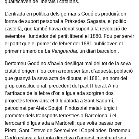
qualificaven de liberals i catalans.
L’entrada en política dels germans Godó es produirà en
forma de suport personal a Práxedes Sagasta, el polític
castellà, que també havia donat suport a la revolució de
setembre i fundador del partit liberal el 1880. Fou per servir
el partit que el primer de febrer del 1881 publicaven el
primer número de
La Vanguardia
, un diari barceloní.
Bertomeu Godó no s’havia deslligat mai del tot de la seva
ciutat d’origen i fou com a representant d’aquesta població
que guanyà la seva acta de diputat, el 1881, en nom del
grup constitucional, precedent del partit liberal. Amb
l’arribada de la febre d’or, a Igualada sorgiren dos
projectes ferroviaris: el d’Igualada a Sant Sadurní,
patrocinat per Aleix Soujol, l’industrial metal·lúrgic i
promotor dels transports terrestres a Barcelona, i el
ferrocarril d’Igualada a Martorell, que volia passar per
Piera, Sant Esteve de Sesrovires i Capellades. Bertomeu
Godó estava a la junta directiva d’aquest, mentre el seu