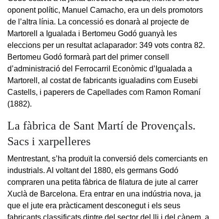
oponent polític, Manuel Camacho, era un dels promotors
de l’altra línia. La concessió es donarà al projecte de
Martorell a Igualada i Bertomeu Godó guanyà les
eleccions per un resultat aclaparador: 349 vots contra 82.
Bertomeu Godó formarà part del primer consell
d’administració del Ferrocarril Econòmic d’Igualada a
Martorell, al costat de fabricants igualadins com Eusebi
Castells, i paperers de Capellades com Ramon Romaní
(1882).
La fàbrica de Sant Martí de Provençals.
Sacs i xarpelleres
Mentrestant, s’ha produït la conversió dels comerciants en
industrials. Al voltant del 1880, els germans Godó
compraren una petita fàbrica de filatura de jute al carrer
Xuclà de Barcelona. Era entrar en una indústria nova, ja
que el jute era pràcticament desconegut i els seus
fabricants classificats dintre del sector del lli i del cànem, a