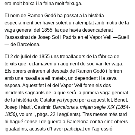
era molt baixa i la feina molt feixuga.
El nom de Ramon Godó ha passat a la història
especialment per haver sofert un atemptat amb motiu de la
vaga general del 1855, la que havia desencadenat
l’assassinat de Josep Sol i Padrís en el Vapor Vell —Güell
— de Barcelona.
El 2 de juliol de 1855 uns treballadors de la fàbrica de
teixits que reclamaven un augment de sou van fer vaga.
Els obrers entraren al despatx de Ramon Godó i feriren
amb una navalla a ell mateix, un dependent i la seva
esposa. Aquest fet i el del Vapor Vell foren els dos
incidents sagnants de la que serà la primera vaga general
de la història de Catalunya (vegeu per a aquest fet, Benet,
Josep i Martí, Casimir,
Barcelona a mitjan segle XIX (1854-
1856)
, volum I, pàgs. 22 i següents). Tres mesos més tard
hi hagué consell de guerra a Barcelona contra cinc obrers
igualadins, acusats d’haver participat en l’agressió.