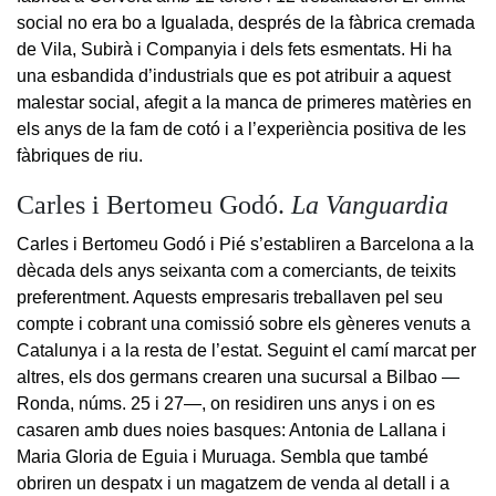
social no era bo a Igualada, després de la fàbrica cremada
de Vila, Subirà i Companyia i dels fets esmentats. Hi ha
una esbandida d’industrials que es pot atribuir a aquest
malestar social, afegit a la manca de primeres matèries en
els anys de la fam de cotó i a l’experiència positiva de les
fàbriques de riu.
Carles i Bertomeu Godó.
La Vanguardia
Carles i Bertomeu Godó i Pié s’establiren a Barcelona a la
dècada dels anys seixanta com a comerciants, de teixits
preferentment. Aquests empresaris treballaven pel seu
compte i cobrant una comissió sobre els gèneres venuts a
Catalunya i a la resta de l’estat. Seguint el camí marcat per
altres, els dos germans crearen una sucursal a Bilbao —
Ronda, núms. 25 i 27—, on residiren uns anys i on es
casaren amb dues noies basques: Antonia de Lallana i
Maria Gloria de Eguia i Muruaga. Sembla que també
obriren un despatx i un magatzem de venda al detall i a