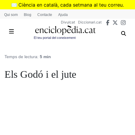
Vés
✉️
Ciència en català, cada setmana al teu correu.
al
➜
Subscriu-te al butlletí de Divulcat
.
Qui som
Blog
Contacte
Ajuda
contingut
Divulcat
Diccionari.cat
El teu portal del coneixement
Temps de lectura:
5 min
Els Godó i el jute