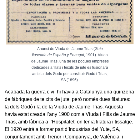
Anunci de Viuda de Jaume Trias (
Guía
Ilustrada de España y Portugal,
1901). Viuda
de Jaume Trias, una de les poques empreses
dedicades a filats i teixits de jute es fusionarà
amb la dels Godó per constituir Godó i Trias,
SA (1896).
Acabada la guerra civil hi havia a Catalunya una quinzena
de fàbriques de teixits de jute, però només dues filatures:
la dels Godó i la de la Viuda de Jaume Trias. Aquesta
havia estat creada l’any 1900 com a Viuda i Fills de Jaume
Trias, amb fàbrica a l’Hospitalet, on tenia filatura i tissatge.
El 1920 entrà a formar part d’Industrias del Yute, SA,
conjuntament amb Trenor i Companyia, de València, i