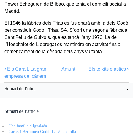
Power Echeguren de Bilbao, que tenia el domicili social a
Madrid.
El 1946 la fàbrica dels Trias es fusionarà amb la dels Godó
per constituir Godó i Trias, SA. S’obrí una segona fàbrica a
Sant Feliu de Guixols, que es tancà l’any 1973. La de
l’Hospitalet de Llobregat es mantindrà en activitat fins al
començament de la dècada dels anys vuitanta.
‹
Els Caralt. La gran
Amunt
Els teixits elàstics
›
empresa del cànem
Sumari de l’obra
Sumari de l’article
Una família d'Igualada
Carles i Bertomeu Godó. La Vanguardia