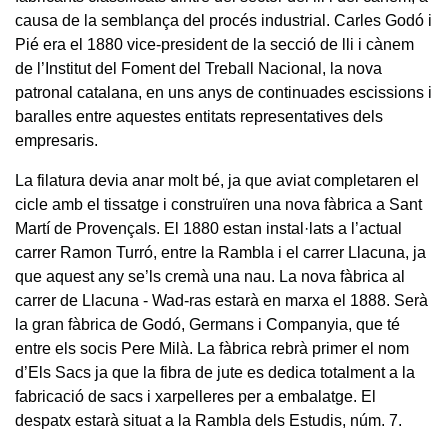
causa de la semblança del procés industrial. Carles Godó i
Pié era el 1880 vice-president de la secció de lli i cànem
de l’Institut del Foment del Treball Nacional, la nova
patronal catalana, en uns anys de continuades escissions i
baralles entre aquestes entitats representatives dels
empresaris.
La filatura devia anar molt bé, ja que aviat completaren el
cicle amb el tissatge i construïren una nova fàbrica a Sant
Martí de Provençals. El 1880 estan instal·lats a l’actual
carrer Ramon Turró, entre la Rambla i el carrer Llacuna, ja
que aquest any se’ls cremà una nau. La nova fàbrica al
carrer de Llacuna - Wad-ras estarà en marxa el 1888. Serà
la gran fàbrica de Godó, Germans i Companyia, que té
entre els socis Pere Milà. La fàbrica rebrà primer el nom
d’Els Sacs ja que la fibra de jute es dedica totalment a la
fabricació de sacs i xarpelleres per a embalatge. El
despatx estarà situat a la Rambla dels Estudis, núm. 7.