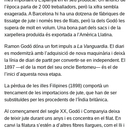
l’època parla de 2 000 treballadors, però la xifra sembla
exagerada. A Barcelona hi ha una dotzena de fàbriques de
tissatge de jute i només tres de filats, però la dels Godó les
supera de molt en volum. Una bona part dels sacs i de la
xarpellera produïda és exportada a l’Amèrica Llatina.
Ramon Godó dóna un fort impuls a
La Vanguardia
. El diari
es modernitzà amb l’adquisició de nova maquinària i deixà
la línia de diari de partit per convertir-se en independent. El
1897 —el de la mort del seu oncle Bertomeu— és el de
l’inici d’aquesta nova etapa.
La pèrdua de les illes Filipines (1898) comportà un
trencament de les importacions de jute, que han de ser
substituïdes per les procedents de l’Índia britànica.
Al començament del segle XX, Godó i Companyia deixa
de teixir jute durant uns anys i es concentra en el filat. En
canvi la filatura s’estén a d’altres fibres llargues, com el lli i