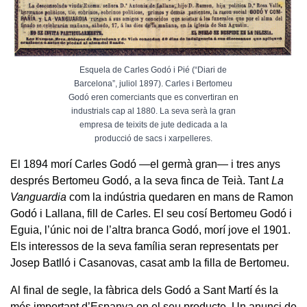
Esquela de Carles Godó i Pié (“Diari de
Barcelona”, juliol 1897). Carles i Bertomeu
Godó eren comerciants que es convertiran en
industrials cap al 1880. La seva serà la gran
empresa de teixits de jute dedicada a la
producció de sacs i xarpelleres.
El 1894 morí Carles Godó —el germà gran— i tres anys
després Bertomeu Godó, a la seva finca de Teià. Tant
La
Vanguardia
com la indústria quedaren en mans de Ramon
Godó i Lallana, fill de Carles. El seu cosí Bertomeu Godó i
Eguia, l’únic noi de l’altra branca Godó, morí jove el 1901.
Els interessos de la seva família seran representats per
Josep Batlló i Casanovas, casat amb la filla de Bertomeu.
Al final de segle, la fàbrica dels Godó a Sant Martí és la
més important d’Espanya en el seu producte. Un anunci de