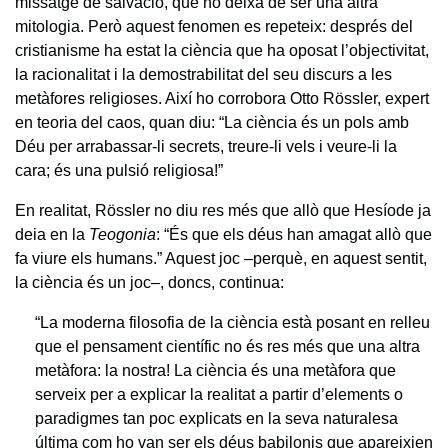
missatge de salvació, que no deixa de ser una altra
mitologia. Però aquest fenomen es repeteix: després del
cristianisme ha estat la ciència que ha oposat l’objectivitat,
la racionalitat i la demostrabilitat del seu discurs a les
metàfores religioses. Així ho corrobora Otto Rössler, expert
en teoria del caos, quan diu: “La ciència és un pols amb
Déu per arrabassar-li secrets, treure-li vels i veure-li la
cara; és una pulsió religiosa!”
En realitat, Rössler no diu res més que allò que Hesíode ja
deia en la
Teogonia
: “És que els déus han amagat allò que
fa viure els humans.” Aquest joc –perquè, en aquest sentit,
la ciència és un joc–, doncs, continua:
“La moderna filosofia de la ciència està posant en relleu
que el pensament científic no és res més que una altra
metàfora: la nostra! La ciència és una metàfora que
serveix per a explicar la realitat a partir d’elements o
paradigmes tan poc explicats en la seva naturalesa
última com ho van ser els déus babilonis que apareixien