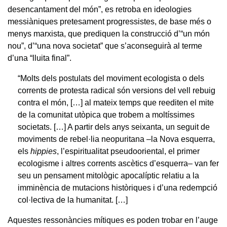
desencantament del món”, es retroba en ideologies
messiàniques pretesament progressistes, de base més o
menys marxista, que prediquen la construcció d’“un món
nou”, d’“una nova societat” que s’aconseguirà al terme
d’una “lluita final”.
“Molts dels postulats del moviment ecologista o dels
corrents de protesta radical són versions del vell rebuig
contra el món, […] al mateix temps que reediten el mite
de la comunitat utòpica que trobem a moltíssimes
societats. […] A partir dels anys seixanta, un seguit de
moviments de rebel·lia neopuritana –la Nova esquerra,
els
hippies
, l’espiritualitat pseudooriental, el primer
ecologisme i altres corrents ascètics d’esquerra– van fer
seu un pensament mitològic apocalíptic relatiu a la
imminència de mutacions històriques i d’una redempció
col·lectiva de la humanitat. […]
Aquestes ressonàncies mítiques es poden trobar en l’auge