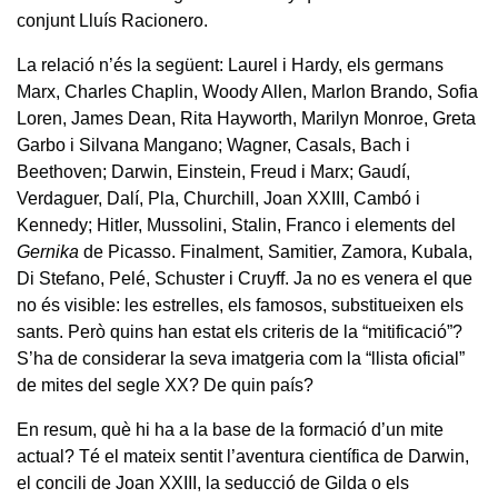
conjunt Lluís Racionero.
La relació n’és la següent: Laurel i Hardy, els germans
Marx, Charles Chaplin, Woody Allen, Marlon Brando, Sofia
Loren, James Dean, Rita Hayworth, Marilyn Monroe, Greta
Garbo i Silvana Mangano; Wagner, Casals, Bach i
Beethoven; Darwin, Einstein, Freud i Marx; Gaudí,
Verdaguer, Dalí, Pla, Churchill, Joan XXIII, Cambó i
Kennedy; Hitler, Mussolini, Stalin, Franco i elements del
Gernika
de Picasso. Finalment, Samitier, Zamora, Kubala,
Di Stefano, Pelé, Schuster i Cruyff. Ja no es venera el que
no és visible: les estrelles, els famosos, substitueixen els
sants. Però quins han estat els criteris de la “mitificació”?
S’ha de considerar la seva imatgeria com la “llista oficial”
de mites del segle XX? De quin país?
En resum, què hi ha a la base de la formació d’un mite
actual? Té el mateix sentit l’aventura científica de Darwin,
el concili de Joan XXIII, la seducció de Gilda o els