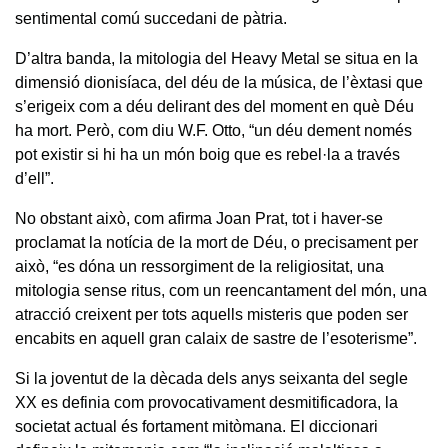
sentimental comú succedani de pàtria.
D’altra banda, la mitologia del Heavy Metal se situa en la
dimensió dionisíaca, del déu de la música, de l’èxtasi que
s’erigeix com a déu delirant des del moment en què Déu
ha mort. Però, com diu W.F. Otto, “un déu dement només
pot existir si hi ha un món boig que es rebel·la a través
d’ell”.
No obstant això, com afirma Joan Prat, tot i haver-se
proclamat la notícia de la mort de Déu, o precisament per
això, “es dóna un ressorgiment de la religiositat, una
mitologia sense ritus, com un reencantament del món, una
atracció creixent per tots aquells misteris que poden ser
encabits en aquell gran calaix de sastre de l’esoterisme”.
Si la joventut de la dècada dels anys seixanta del segle
XX es definia com provocativament desmitificadora, la
societat actual és fortament mitòmana. El diccionari