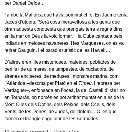
per Daniel Defoe…
També la Mallorca que havia somniat el rei En Jaume tenia
traces d’utopia: “Serà cosa meravellosa a les gents que
oiran aquesta conquesta que prengats terra e regna dins
en la mar on Déus la volc formar.” I la Cuba cantada pels
indians en meloses havaneres. I les Marqueses, on es va
retirar Gauguin. I el paradís turístic de les Hawaii…
D’altres eren illes misterioses, maleïdes, poblades de
perills i de quimeres, de tempestes, de xucladors, de
sirenes enciseres, de meduses i monstres marins, com
l’Atlàntida –descrita per Plató en el
Timeu
, i represa per
Verdaguer–, enfonsada en l’oceà, la del Castell d’Iràs i no
en Tornaràs, on només es pot arribar muntat en ales de la
Mort. O les dels Dofins, dels Peixos, dels Ocells, dels
Vents, de les Dones, de Judes, de l’Infern… O les que
formen el triangle engolidor de les Bermudes.
El paradís terrenal i l’edat d’or