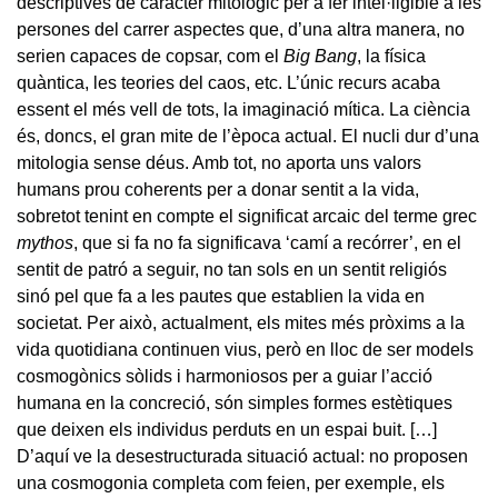
descriptives de caràcter mitològic per a fer intel·ligible a les
persones del carrer aspectes que, d’una altra manera, no
serien capaces de copsar, com el
Big Bang
, la física
quàntica, les teories del caos, etc. L’únic recurs acaba
essent el més vell de tots, la imaginació mítica. La ciència
és, doncs, el gran mite de l’època actual. El nucli dur d’una
mitologia sense déus. Amb tot, no aporta uns valors
humans prou coherents per a donar sentit a la vida,
sobretot tenint en compte el significat arcaic del terme grec
mythos
, que si fa no fa significava ‘camí a recórrer’, en el
sentit de patró a seguir, no tan sols en un sentit religiós
sinó pel que fa a les pautes que establien la vida en
societat. Per això, actualment, els mites més pròxims a la
vida quotidiana continuen vius, però en lloc de ser models
cosmogònics sòlids i harmoniosos per a guiar l’acció
humana en la concreció, són simples formes estètiques
que deixen els individus perduts en un espai buit. […]
D’aquí ve la desestructurada situació actual: no proposen
una cosmogonia completa com feien, per exemple, els