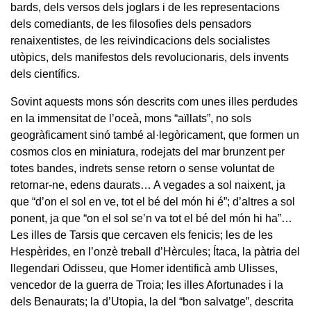
bards, dels versos dels joglars i de les representacions
dels comediants, de les filosofies dels pensadors
renaixentistes, de les reivindicacions dels socialistes
utòpics, dels manifestos dels revolucionaris, dels invents
dels científics.
Sovint aquests mons són descrits com unes illes perdudes
en la immensitat de l’oceà, mons “aïllats”, no sols
geogràficament sinó també al·legòricament, que formen un
cosmos clos en miniatura, rodejats del mar brunzent per
totes bandes, indrets sense retorn o sense voluntat de
retornar-ne, edens daurats… A vegades a sol naixent, ja
que “d’on el sol en ve, tot el bé del món hi é”; d’altres a sol
ponent, ja que “on el sol se’n va tot el bé del món hi ha”…
Les illes de Tarsis que cercaven els fenicis; les de les
Hespèrides, en l’onzè treball d’Hèrcules; Ítaca, la pàtria del
llegendari Odisseu, que Homer identificà amb Ulisses,
vencedor de la guerra de Troia; les illes Afortunades i la
dels Benaurats; la d’Utopia, la del “bon salvatge”, descrita