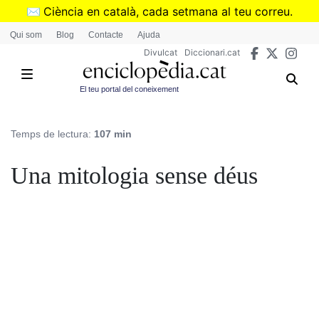
Vés
✉️
Ciència en català, cada setmana al teu correu.
al
➜
Subscriu-te al butlletí de Divulcat
.
Qui som
Blog
Contacte
Ajuda
contingut
Divulcat
Diccionari.cat
El teu portal del coneixement
Temps de lectura:
107 min
Una mitologia sense déus