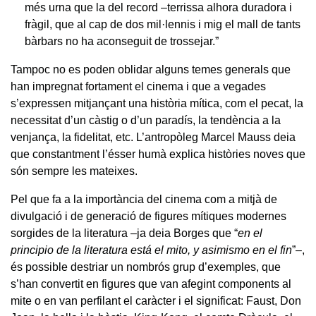
més urna que la del record –terrissa alhora duradora i
fràgil, que al cap de dos mil·lennis i mig el mall de tants
bàrbars no ha aconseguit de trossejar.”
Tampoc no es poden oblidar alguns temes generals que
han impregnat fortament el cinema i que a vegades
s’expressen mitjançant una història mítica, com el pecat, la
necessitat d’un càstig o d’un paradís, la tendència a la
venjança, la fidelitat, etc. L’antropòleg Marcel Mauss deia
que constantment l’ésser humà explica històries noves que
són sempre les mateixes.
Pel que fa a la importància del cinema com a mitjà de
divulgació i de generació de figures mítiques modernes
sorgides de la literatura –ja deia Borges que “
en el
principio de la literatura está el mito, y asimismo en el fin
”–,
és possible destriar un nombrós grup d’exemples, que
s’han convertit en figures que van afegint components al
mite o en van perfilant el caràcter i el significat: Faust, Don