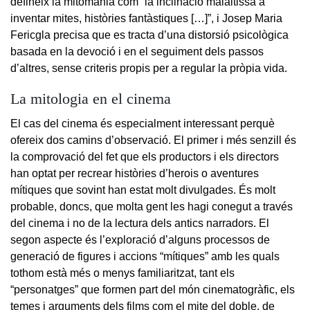
defineix la mitomania com “la inclinació malaltissa a
inventar mites, històries fantàstiques […]”, i Josep Maria
Fericgla precisa que es tracta d’una distorsió psicològica
basada en la devoció i en el seguiment dels passos
d’altres, sense criteris propis per a regular la pròpia vida.
La mitologia en el cinema
El cas del cinema és especialment interessant perquè
ofereix dos camins d’observació. El primer i més senzill és
la comprovació del fet que els productors i els directors
han optat per recrear històries d’herois o aventures
mítiques que sovint han estat molt divulgades. És molt
probable, doncs, que molta gent les hagi conegut a través
del cinema i no de la lectura dels antics narradors. El
segon aspecte és l’exploració d’alguns processos de
generació de figures i accions “mítiques” amb les quals
tothom està més o menys familiaritzat, tant els
“personatges” que formen part del món cinematogràfic, els
temes i arguments dels films com el mite del doble, de