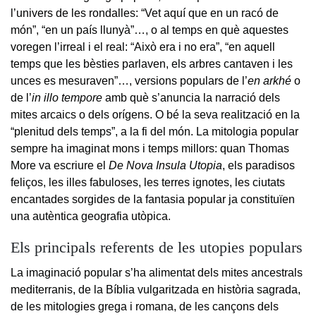
l’univers de les rondalles: “Vet aquí que en un racó de
món”, “en un país llunyà”…, o al temps en què aquestes
voregen l’irreal i el real: “Això era i no era”, “en aquell
temps que les bèsties parlaven, els arbres cantaven i les
unces es mesuraven”…, versions populars de l’
en arkhé
o
de l’
in illo tempore
amb què s’anuncia la narració dels
mites arcaics o dels orígens. O bé la seva realització en la
“plenitud dels temps”, a la fi del món. La mitologia popular
sempre ha imaginat mons i temps millors: quan Thomas
More va escriure el
De Nova Insula Utopia
, els paradisos
feliços, les illes fabuloses, les terres ignotes, les ciutats
encantades sorgides de la fantasia popular ja constituïen
una autèntica geografia utòpica.
Els principals referents de les utopies populars
La imaginació popular s’ha alimentat dels mites ancestrals
mediterranis, de la Bíblia vulgaritzada en història sagrada,
de les mitologies grega i romana, de les cançons dels