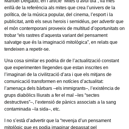
Manuel Delgado, en l’article “Mites d’avui dia”, va més
enllà de la referència als mites que crea l’univers de la
política, de la música popular, del cinema, l’esport i la
publicitat, amb els seus herois i semidéus, per advertir que
el món contemporani proveeix de multitud d’oportunitats on
trobar “els rastres d’aquesta variant del pensament
salvatge que és la imaginació mitològica”, en relats que
tendeixen a repetir-se.
Una cosa similar es podria dir de l’actualització constant
que experimenten llegendes que estan inscrites en
l’imaginari de la civilització d’ara i que els mitjans de
comunicació transformen en notícies d’actualitat:
l’amenaça dels bàrbars –els immigrants–, l’existència de
grups diabòlics lliurats a fer el mal –les “sectes
destructives”–, l’extensió de pànics associats a la sang
contaminada –la sida–, etc.
I no s’està d’advertir que la “revenja d’un pensament
mitològic que es podia imaginar depassat pel