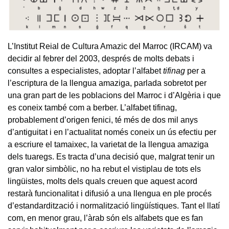
L’Institut Reial de Cultura Amazic del Marroc (IRCAM) va
decidir al febrer del 2003, després de molts debats i
consultes a especialistes, adoptar l’alfabet
tifinag
per a
l’escriptura de la llengua amaziga, parlada sobretot per
una gran part de les poblacions del Marroc i d’Algèria i que
es coneix també com a berber. L’alfabet tifinag,
probablement d’origen fenici, té més de dos mil anys
d’antiguitat i en l’actualitat només coneix un ús efectiu per
a escriure el tamaixec, la varietat de la llengua amaziga
dels tuaregs. Es tracta d’una decisió que, malgrat tenir un
gran valor simbòlic, no ha rebut el vistiplau de tots els
lingüistes, molts dels quals creuen que aquest acord
restarà funcionalitat i difusió a una llengua en ple procés
d’estandardització i normalització lingüístiques. Tant el llatí
com, en menor grau, l’àrab són els alfabets que es fan