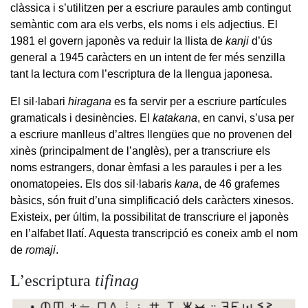
clàssica i s’utilitzen per a escriure paraules amb contingut
semàntic com ara els verbs, els noms i els adjectius. El
1981 el govern japonès va reduir la llista de
kanji
d’ús
general a 1945 caràcters en un intent de fer més senzilla
tant la lectura com l’escriptura de la llengua japonesa.
El sil·labari
hiragana
es fa servir per a escriure partícules
gramaticals i desinències. El
katakana
, en canvi, s’usa per
a escriure manlleus d’altres llengües que no provenen del
xinès (principalment de l’anglès), per a transcriure els
noms estrangers, donar èmfasi a les paraules i per a les
onomatopeies. Els dos sil·labaris
kana
, de 46 grafemes
bàsics, són fruit d’una simplificació dels caràcters xinesos.
Existeix, per últim, la possibilitat de transcriure el japonès
en l’alfabet llatí. Aquesta transcripció es coneix amb el nom
de
romaji
.
L’escriptura
tifinag