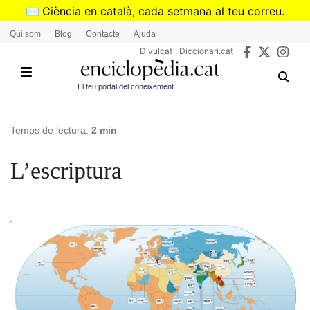
Vés
✉️
Ciència en català, cada setmana al teu correu.
al
➜
Subscriu-te al butlletí de Divulcat
.
Qui som
Blog
Contacte
Ajuda
contingut
Divulcat
Diccionari.cat
El teu portal del coneixement
Temps de lectura:
2 min
L’escriptura