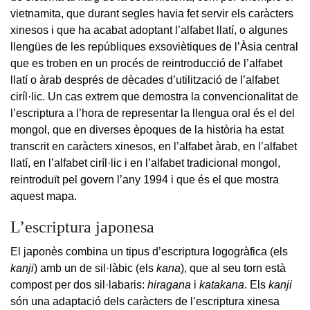
vietnamita, que durant segles havia fet servir els caràcters
xinesos i que ha acabat adoptant l’alfabet llatí, o algunes
llengües de les repúbliques exsoviètiques de l’Àsia central
que es troben en un procés de reintroducció de l’alfabet
llatí o àrab després de dècades d’utilització de l’alfabet
ciríl·lic. Un cas extrem que demostra la convencionalitat de
l’escriptura a l’hora de representar la llengua oral és el del
mongol, que en diverses èpoques de la història ha estat
transcrit en caràcters xinesos, en l’alfabet àrab, en l’alfabet
llatí, en l’alfabet ciríl·lic i en l’alfabet tradicional mongol,
reintroduït pel govern l’any 1994 i que és el que mostra
aquest mapa.
L’escriptura japonesa
El japonès combina un tipus d’escriptura logogràfica (els
kanji
) amb un de sil·làbic (els
kana
), que al seu torn està
compost per dos sil·labaris:
hiragana
i
katakana
. Els
kanji
són una adaptació dels caràcters de l’escriptura xinesa