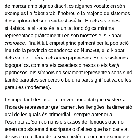
de marcar amb signes diacrítics algunes vocals: en són
exemples l’alfabet àrab, l’hebreu o la majoria de sistemes
d’escriptura del sud i sud-est asiàtic. En els sistemes
sil·làbics, la síl·laba és la unitat fonològica mínima
representada gràficament i en són mostres el sil·labari
cherokee
, l’inuktitut, emprat principalment per la població
inuit de la província canadenca de Nunavut, el sil·labari
dels vai de Libèria i els
kana
japonesos. En els sistemes
logogràfics, com ara els caràcters xinesos o els
kanji
japonesos, els símbols no solament representen sons sinó
també paraules senceres o bé una part significativa de les
paraules (morfemes).
És important destacar la convencionalitat que existeix a
l’hora de representar gràficament les llengües, la dimensió
oral de les quals és primordial i sempre anterior a
l’escriptura. Són comuns els casos de llengües que no
tenen cap sistema d’escriptura o d’altres que han canviat
de sistema al llarg de la seva història, com per exemple el