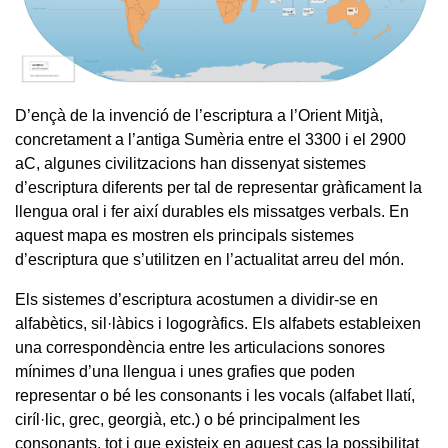
D’ençà de la invenció de l’escriptura a l’Orient Mitjà,
concretament a l’antiga Sumèria entre el 3300 i el 2900
aC, algunes civilitzacions han dissenyat sistemes
d’escriptura diferents per tal de representar gràficament la
llengua oral i fer així durables els missatges verbals. En
aquest mapa es mostren els principals sistemes
d’escriptura que s’utilitzen en l’actualitat arreu del món.
Els sistemes d’escriptura acostumen a dividir-se en
alfabètics, sil·làbics i logogràfics. Els alfabets estableixen
una correspondència entre les articulacions sonores
mínimes d’una llengua i unes grafies que poden
representar o bé les consonants i les vocals (alfabet llatí,
ciríl·lic, grec, georgià, etc.) o bé principalment les
consonants, tot i que existeix en aquest cas la possibilitat