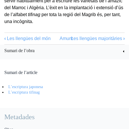
servir habitualment per a escriure les varietats de l’amazic
del Marroc i Algèria. L’èxit en la implantació i extensió d’ús
de l’alfabet
tifinag
per tota la regió del Magrib és, per tant,
una incògnita.
‹
Les llengües del món
Amunt
Les llengües majoritàries
›
Sumari de l’obra
Sumari de l’article
L’escriptura japonesa
L’escriptura tifinag
Metadades