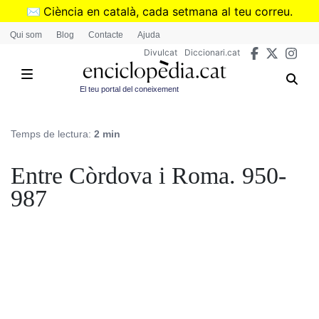
Vés
✉️
Ciència en català, cada setmana al teu correu.
al
➜
Subscriu-te al butlletí de Divulcat
.
Qui som
Blog
Contacte
Ajuda
contingut
Divulcat
Diccionari.cat
El teu portal del coneixement
Temps de lectura:
2 min
Entre Còrdova i Roma. 950-
987