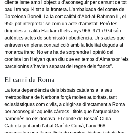
clientelisme amb l’objectiu d’aconseguir per damunt de tot
pau i tranquil·litat a la frontera. L’ambaixada del comte de
Barcelona Borrell II a la cort califal d’Abd-al-Rahman III, el
950, pot interpretar-se com un acte d’amistat. Però les
dirigides al califa Hackam II els anys 966, 971 i 974 són
autèntics actes de submissió i obediència. Uns actes que
entraven en plena contradicció amb la fidelitat deguda al
monarca franc. No ens ha de sorprendre l’opinió del
cronista Ibn Haiyan quan diu que en temps d’Almansor “els
barcelonins s’havien separat del regne dels francs”.
El camí de Roma
La forta dependència dels bisbats catalans a la seu
metropolitana de Narbona forçà moltes autoritats, tant
eclesiàstiques com civils, a dirigir-se directament a Roma
per aconseguir aquells càrrecs i títols que l’arquebisbe
narbonès no els donava. El comte de Besalú Oliba
Cabreta junt amb l’abat Garí de Cuixà, l’any 968,
encapçalen una llarga llista de comtes, bisbes i abats fent