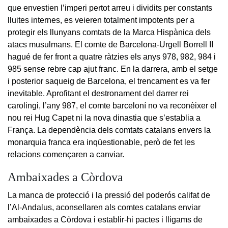
que envestien l’imperi pertot arreu i dividits per constants
lluites internes, es veieren totalment impotents per a
protegir els llunyans comtats de la Marca Hispànica dels
atacs musulmans. El comte de Barcelona-Urgell Borrell II
hagué de fer front a quatre ràtzies els anys 978, 982, 984 i
985 sense rebre cap ajut franc. En la darrera, amb el setge
i posterior saqueig de Barcelona, el trencament es va fer
inevitable. Aprofitant el destronament del darrer rei
carolingi, l’any 987, el comte barceloní no va reconèixer el
nou rei Hug Capet ni la nova dinastia que s’establia a
França. La dependència dels comtats catalans envers la
monarquia franca era inqüestionable, però de fet les
relacions començaren a canviar.
Ambaixades a Còrdova
La manca de protecció i la pressió del poderós califat de
l’Al-Andalus, aconsellaren als comtes catalans enviar
ambaixades a Còrdova i establir-hi pactes i lligams de