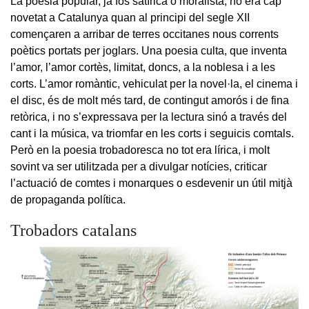
La poesia popular, ja fos satírica o moralista, no era cap
novetat a Catalunya quan al principi del segle XII
començaren a arribar de terres occitanes nous corrents
poètics portats per joglars. Una poesia culta, que inventa
l’amor, l’amor cortès, limitat, doncs, a la noblesa i a les
corts. L’amor romàntic, vehiculat per la novel·la, el cinema i
el disc, és de molt més tard, de contingut amorós i de fina
retòrica, i no s’expressava per la lectura sinó a través del
cant i la música, va triomfar en les corts i seguicis comtals.
Però en la poesia trobadoresca no tot era lírica, i molt
sovint va ser utilitzada per a divulgar notícies, criticar
l’actuació de comtes i monarques o esdevenir un útil mitjà
de propaganda política.
Trobadors catalans