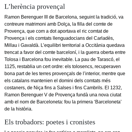
L’herència provençal
Ramon Berenguer III de Barcelona, seguint la tradició, va
contreure matrimoni amb Dolça, la filla del comte de
Provença, que com a dot aportava el ric comtat de
Provença i els comtats llenguadocians del Carladès,
Millau i Gavaldà. L’equilibri territorial a Occitània quedava
trencat a favor del comte barceloní, i la guerra oberta entre
Tolosa i Barcelona fou inevitable. La pau de Tarascó, el
1125, restablia un cert ordre: els tolosencs, recuperaven
bona part de les terres provençals de l’interior, mentre que
els catalans mantenien el domini dels comtats més
costaners, de Niça fins a Salses i fins Cambrils. El 1232,
Ramon Berenguer V de Provença fundà una nova ciutat
amb el nom de Barceloneta: fou la primera ‘Barceloneta’
de la història.
Els trobadors: poetes i cronistes