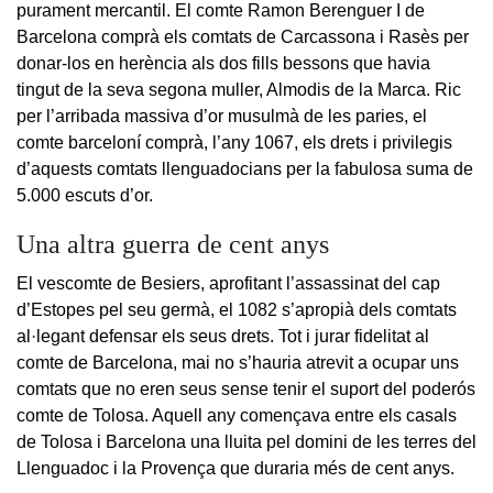
purament mercantil. El comte Ramon Berenguer I de
Barcelona comprà els comtats de Carcassona i Rasès per
donar-los en herència als dos fills bessons que havia
tingut de la seva segona muller, Almodis de la Marca. Ric
per l’arribada massiva d’or musulmà de les paries, el
comte barceloní comprà, l’any 1067, els drets i privilegis
d’aquests comtats llenguadocians per la fabulosa suma de
5.000 escuts d’or.
Una altra guerra de cent anys
El vescomte de Besiers, aprofitant l’assassinat del cap
d’Estopes pel seu germà, el 1082 s’apropià dels comtats
al·legant defensar els seus drets. Tot i jurar fidelitat al
comte de Barcelona, mai no s’hauria atrevit a ocupar uns
comtats que no eren seus sense tenir el suport del poderós
comte de Tolosa. Aquell any començava entre els casals
de Tolosa i Barcelona una lluita pel domini de les terres del
Llenguadoc i la Provença que duraria més de cent anys.