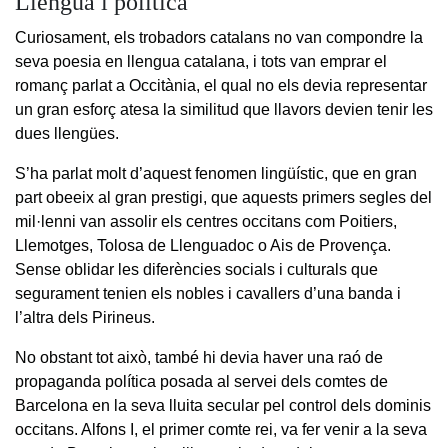
Llengua i política
Curiosament, els trobadors catalans no van compondre la
seva poesia en llengua catalana, i tots van emprar el
romanç parlat a Occitània, el qual no els devia representar
un gran esforç atesa la similitud que llavors devien tenir les
dues llengües.
S’ha parlat molt d’aquest fenomen lingüístic, que en gran
part obeeix al gran prestigi, que aquests primers segles del
mil·lenni van assolir els centres occitans com Poitiers,
Llemotges, Tolosa de Llenguadoc o Ais de Provença.
Sense oblidar les diferències socials i culturals que
segurament tenien els nobles i cavallers d’una banda i
l’altra dels Pirineus.
No obstant tot això, també hi devia haver una raó de
propaganda política posada al servei dels comtes de
Barcelona en la seva lluita secular pel control dels dominis
occitans. Alfons I, el primer comte rei, va fer venir a la seva