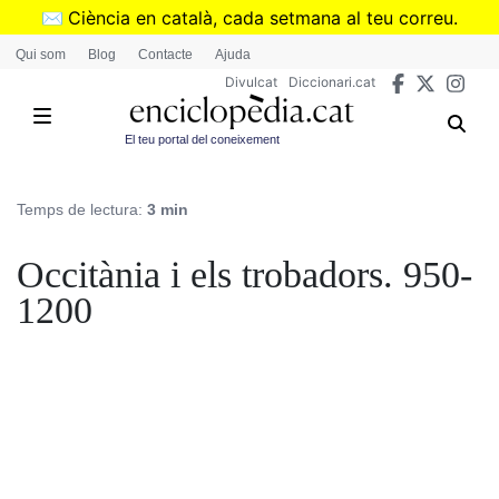
Vés
✉️
Ciència en català, cada setmana al teu correu.
al
➜
Subscriu-te al butlletí de Divulcat
.
Qui som
Blog
Contacte
Ajuda
contingut
Divulcat
Diccionari.cat
El teu portal del coneixement
Temps de lectura:
3 min
Occitània i els trobadors. 950-
1200