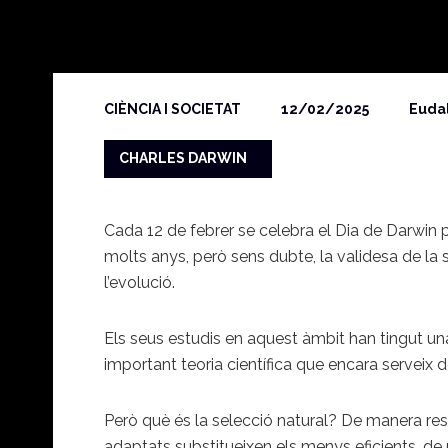
CIÈNCIA I SOCIETAT
12/02/2025
Eudal
CHARLES DARWIN
Cada 12 de febrer se celebra el Dia de Darwin
molts anys, però sens dubte, la validesa de la se
l’evolució.
Els seus estudis en aquest àmbit han tingut un
important teoria científica que encara serveix 
Però què és la selecció natural? De manera res
adaptats substitueixen els menys eficients, de 