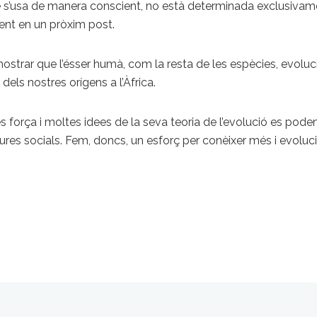
è s’usa de manera conscient, no està determinada exclusivamen
nt en un pròxim post.
ostrar que l’ésser humà, com la resta de les espècies, evoluci
 dels nostres orígens a l’Àfrica.
 força i moltes idees de la seva teoria de l’evolució es p
ures socials. Fem, doncs, un esforç per conèixer més i evol
t