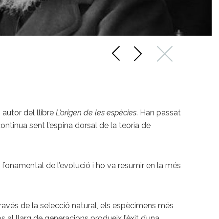
, autor del llibre
L’origen de les espècies
. Han passat
continua sent l’espina dorsal de la teoria de
 fonamental de l’evolució i ho va resumir en la més
través de la selecció natural, els espècimens més
al llarg de generacions produeix l’èxit d’una