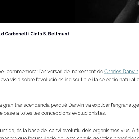
d Carbonell i Cinta S. Bellmunt
per commemorar l’aniversari del naixement de
Charles Darwin
va visió sobre l’evolució és indiscutible i la selecció natural 
a gran transcendència perquè Darwin va explicar l’engranatge
de base a totes les concepcions evolucionistes.
umida, és la base del canvi evolutiu dels organismes vius. A 
manera que l’acumulació de lents canvis genètics beneficiosos 