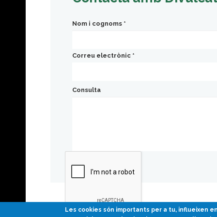
Nom i cognoms
*
Correu electrònic
*
Consulta
Les cookies són importants per a tu, influeixen 