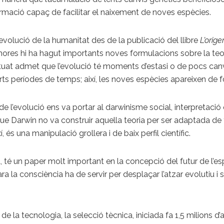
rmació capaç de facilitar el naixement de noves espècies.
evolució de la humanitat des de la publicació del llibre
L’orig
shores hi ha hagut importants noves formulacions sobre la teo
ntuat admet que l’evolució té moments d’estasi o de pocs canv
s períodes de temps; així, les noves espècies apareixen de for
de l’evolució ens va portar al darwinisme social, interpretació
ue Darwin no va construir aquella teoria per ser adaptada de 
í, és una manipulació grollera i de baix perfil científic.
 té un paper molt important en la concepció del futur de l’espèc
ara la consciència ha de servir per desplaçar l’atzar evolutiu i 
 de la tecnologia, la selecció tècnica, iniciada fa 1,5 milions