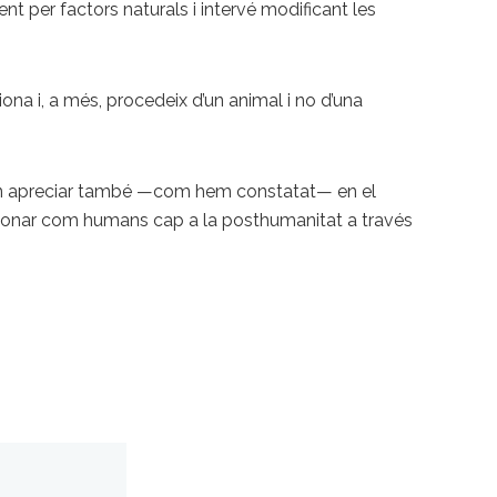
t per factors naturals i intervé modificant les
ona i, a més, procedeix d’un animal i no d’una
oden apreciar també —com hem constatat— en el
ucionar com humans cap a la posthumanitat a través