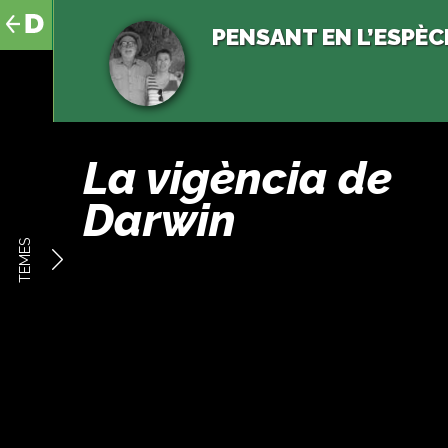
al
contingut
PENSANT EN L’ESPÈC
La vigència de
Darwin
TEMES