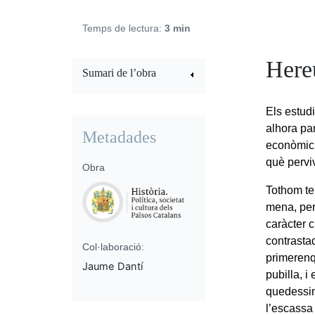
Temps de lectura:
3 min
Hereu
Sumari de l’obra
Els estud
alhora par
Metadades
econòmic 
què pervi
Obra
Tothom te
mena, per
caràcter c
contrastad
Col·laboració:
primerenq
Jaume Dantí
pubilla, i
quedessin 
l’escassa 