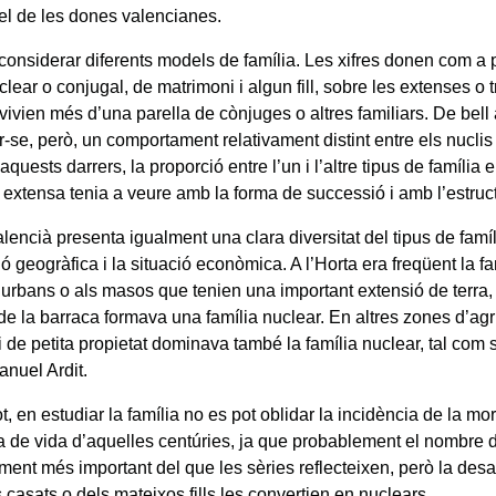
 el de les dones valencianes.
considerar diferents models de família. Les xifres donen com a
clear o conjugal, de matrimoni i algun fill, sobre les extenses o 
vivien més d’una parella de cònjuges o altres familiars. De bell
-se, però, un comportament relativament distint entre els nuclis 
aquests darrers, la proporció entre l’un i l’altre tipus de família
a extensa tenia a veure amb la forma de successió i amb l’estruc
lencià presenta igualment una clara diversitat del tipus de famí
ió geogràfica i la situació econòmica. A l’Horta era freqüent la fa
 urbans o als masos que tenien una important extensió de terra, to
 de la barraca formava una família nuclear. En altres zones d’ag
i de petita propietat dominava també la família nuclear, tal com
nuel Ardit.
t, en estudiar la família no es pot oblidar la incidència de la morta
 de vida d’aquelles centúries, ja que probablement el nombre d
lment més important del que les sèries reflecteixen, però la des
 casats o dels mateixos fills les convertien en nuclears.