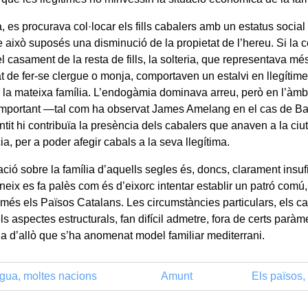
a, es procurava col·locar els fills cabalers amb un estatus socia
 això suposés una disminució de la propietat de l’hereu. Si la c
l casament de la resta de fills, la solteria, que representava mé
at de fer-se clergue o monja, comportaven un estalvi en llegítim
e la mateixa família. L’endogàmia dominava arreu, però en l’àmb
important —tal com ha observat James Amelang en el cas de Ba
tit hi contribuïa la presència dels cabalers que anaven a la ciu
a, per a poder afegir cabals a la seva llegítima.
ció sobre la família d’aquells segles és, doncs, clarament insuf
neix es fa palès com és d’eixorc intentar establir un patró comú,
més els Països Catalans. Les circumstàncies particulars, els can
, els aspectes estructurals, fan difícil admetre, fora de certs paràm
cia d’allò que s’ha anomenat model familiar mediterrani.
gua, moltes nacions
Amunt
Els països