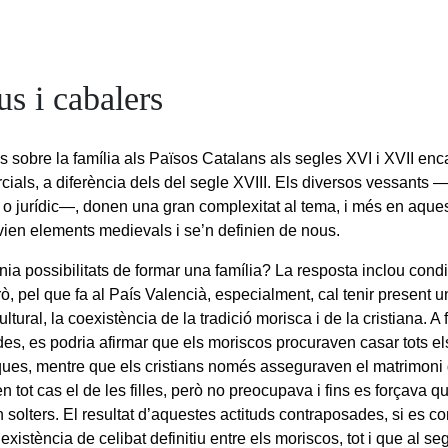
s i cabalers
is sobre la família als Països Catalans als segles XVI i XVII enc
cials, a diferència dels del segle XVIII. Els diversos vessants 
o jurídic—, donen una gran complexitat al tema, i més en aques
vien elements medievals i se’n definien de nous.
nia possibilitats de formar una família? La resposta inclou cond
ò, pel que fa al País Valencià, especialment, cal tenir present 
ultural, la coexistència de la tradició morisca i de la cristiana. 
es, es podria afirmar que els moriscos procuraven casar tots els 
ues, mentre que els cristians només asseguraven el matrimoni d
 en tot cas el de les filles, però no preocupava i fins es forçava q
solters. El resultat d’aquestes actituds contraposades, si es co
existència de celibat definitiu entre els moriscos, tot i que al s