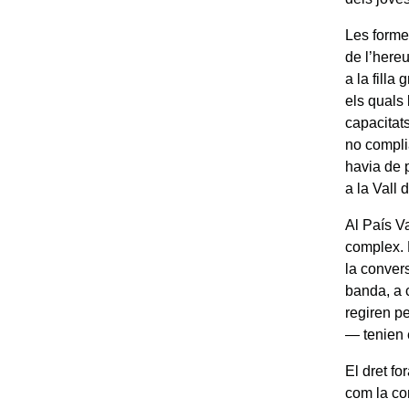
Les forme
de l’hereu
a la filla
els quals 
capacitats
no compli
havia de 
a la Vall 
Al País Va
complex. 
la convers
banda, a 
regiren p
— tenien e
El dret fo
com la con