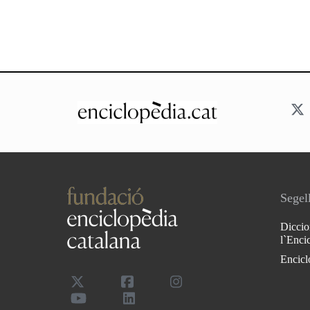
Segell
Diccio
l`Enci
Encicl