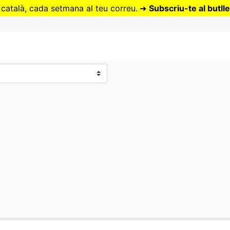
Vés
 català, cada setmana al teu correu.
➜
Subscriu-te al butlle
al
contingut