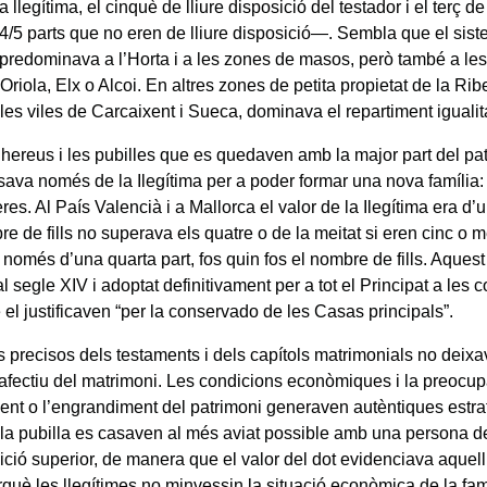
 llegítima, el cinquè de lliure disposició del testador i el terç d
 4/5 parts que no eren de lliure disposició—. Sembla que el sist
 predominava a l’Horta i a les zones de masos, però també a les 
Oriola, Elx o Alcoi. En altres zones de petita propietat de la Ribe
 les viles de Carcaixent i Sueca, dominava el repartiment igualita
 hereus i les pubilles que es quedaven amb la major part del pat
osava només de la Ilegítima per a poder formar una nova família:
res. Al País Valencià i a Mallorca el valor de la Ilegítima era d’u
re de fills no superava els quatre o de la meitat si eren cinc o 
 només d’una quarta part, fos quin fos el nombre de fills. Aquest 
al segle XIV i adoptat definitivament per a tot el Principat a les 
el justificaven “per la conservado de les Casas principals”.
s precisos dels testaments i dels capítols matrimonials no deixa
 afectiu del matrimoni. Les condicions econòmiques i la preocup
nt o l’engrandiment del patrimoni generaven autèntiques estrat
 la pubilla es casaven al més aviat possible amb una persona de
ció superior, de manera que el valor del dot evidenciava aquell n
rquè les llegítimes no minvessin la situació econòmica de la fam