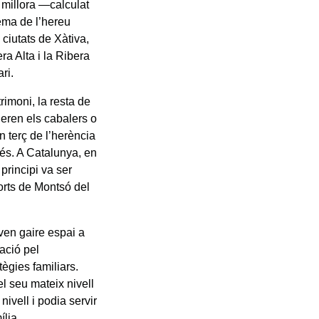
e millora —calculat
ema de l’hereu
ciutats de Xàtiva,
ra Alta i la Ribera
ri.
rimoni, la resta de
 eren els cabalers o
n terç de l’herència
més. A Catalunya, en
principi va ser
corts de Montsó del
ven gaire espai a
ació pel
ègies familiars.
l seu mateix nivell
ivell i podia servir
ília.