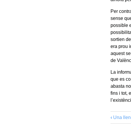
Per contr
sense que
possible e
possibilit
sortien d
era prou 
aquest sen
de Valènci
La informa
que es co
abasta no
fins i tot
l’existèn
‹
Una llen