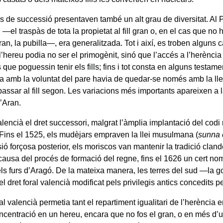
s de successió presentaven també un alt grau de diversitat. Al P
 —el traspàs de tota la propietat al fill gran o, en el cas que no 
 gran, la pubilla—, era generalitzada. Tot i així, es troben alguns 
l’hereu podia no ser el primogènit, sinó que l’accés a l’herènci
 que poguessin tenir els fills; fins i tot consta en alguns testame
a amb la voluntat del pare havia de quedar-se només amb la lleg
passar al fill segon. Les variacions més importants apareixen a 
d’Aran.
lencià el dret successori, malgrat l’àmplia implantació del codi
Fins el 1525, els mudèjars empraven la llei musulmana (
sunna 
ió forçosa posterior, els moriscos van mantenir la tradició clan
causa del procés de formació del regne, fins el 1626 un cert n
els furs d’Aragó. De la mateixa manera, les terres del sud —la g
l dret foral valencià modificat pels privilegis antics concedits pe
ral valencià permetia tant el repartiment igualitari de l’herència ent
centració en un hereu, encara que no fos el gran, o en més d’un 