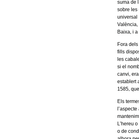
suma de la
sobre les
universal
València, 
Baixa, i a
Fora dels
fills disp
les cabale
si el nomb
canvi, era
establert 
1585, que 
Els terme
l’aspecte
mantenime
L’hereu o
o de condi
alhora pe