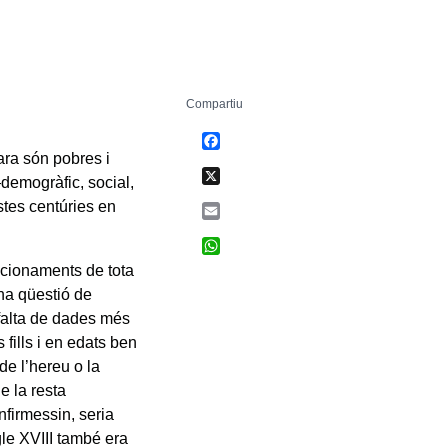
Compartiu
Facebook
ara són pobres i
X
—demogràfic, social,
tes centúries en
Email
WhatsApp
icionaments de tota
una qüestió de
A falta de dades més
fills i en edats ben
e l’hereu o la
ue la resta
nfirmessin, seria
egle XVIII també era