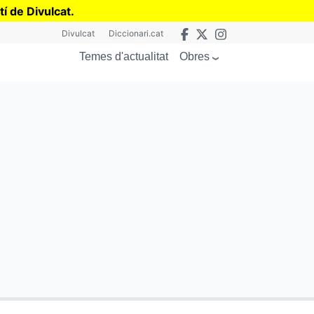
tí de Divulcat
.
Divulcat
Diccionari.cat
Obres
Temes d'actualitat