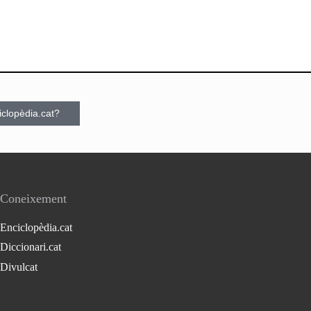
ciclopèdia.cat?
Coneixement
Enciclopèdia.cat
Diccionari.cat
Divulcat