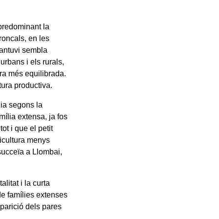
 predominant la
troncals, en les
 antuvi sembla
urbans i els rurals,
 era més equilibrada.
tura productiva.
lia segons la
mília extensa, ja fos
t i que el petit
ricultura menys
 succeïa a Llombai,
litat i la curta
e famílies extenses
aparició dels pares