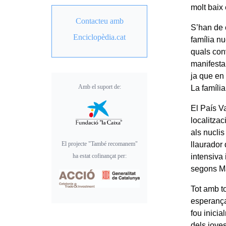
molt baix
Contacteu amb
S’han de 
Enciclopèdia.cat
família nu
quals con
manifestar
ja que en 
Amb el suport de:
La famíli
El País Va
localitzac
als nuclis
El projecte "També recomanem"
llaurador
ha estat cofinançat per:
intensiva 
segons Ma
Tot amb to
esperança
fou inicia
dels joves