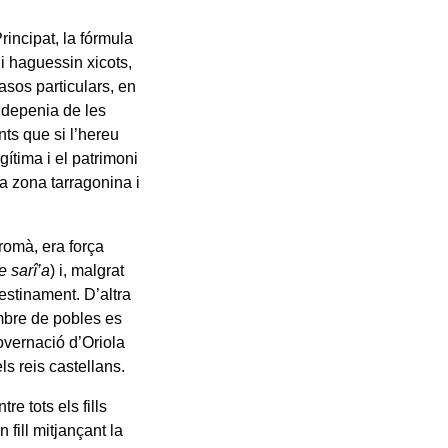
rincipat, la fórmula
hi haguessin xicots,
casos particulars, en
a depenia de les
nts que si l’hereu
ítima i el patrimoni
la zona tarragonina i
 romà, era força
e sarî’a
) i, malgrat
destinament. D’altra
ombre de pobles es
overnació d’Oriola
ls reis castellans.
re tots els fills
fill mitjançant la