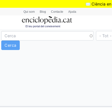
✉️
Ciència en
Qui som
Blog
Contacte
Ajuda
El teu portal del coneixement