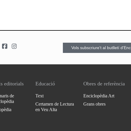
Vols subscriure't al butlletí d'En
s editorials
Educació
Obres de referència
naris de
Text
Enciclopèdia Art
clopèdia
Certamen de Lectura
Grans obres
opèdia
en Veu Alta