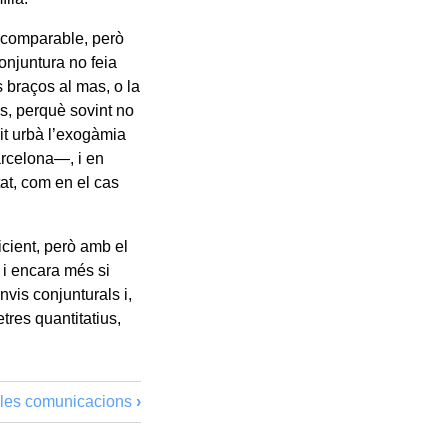
l comparable, però
onjuntura no feia
s braços al mas, o la
es, perquè sovint no
it urbà l’exogàmia
rcelona—, i en
tat, com en el cas
icient, però amb el
 i encara més si
vis conjunturals i,
etres quantitatius,
, les comunicacions
›