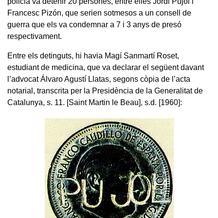
policia va detenir 20 persones, entre elles Jordi Pujol i
Francesc Pizón, que serien sotmesos a un consell de
guerra que els va condemnar a 7 i 3 anys de presó
respectivament.
Entre els detinguts, hi havia Magí Sanmartí Roset,
estudiant de medicina, que va declarar el següent davant
l’advocat Álvaro Agustí Llatas, segons còpia de l’acta
notarial, transcrita per la Presidència de la Generalitat de
Catalunya, s. 11. [Saint Martin le Beau], s.d. [1960]: