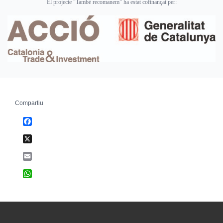
El projecte "També recomanem" ha estat cofinançat per:
Compartiu
Facebook
X
Email
WhatsApp