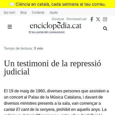
Vés
✉️
Ciència en català, cada setmana al teu correu.
al
➜
Subscriu-te al butlletí de Divulcat
.
Qui som
Blog
Contacte
Ajuda
contingut
Divulcat
Diccionari.cat
El teu portal del coneixement
Temps de lectura:
3 min
Un testimoni de la repressió
judicial
El 19 de maig de 1960, diverses persones que assistien a
un concert al Palau de la Música Catalana, i davant de
diversos ministres presents a la sala, van començar a
cantar
El cant de la senyera
, prohibit en aquells anys. La