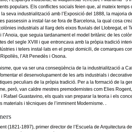
nts populars. Els conflictes socials feien que, al mateix temps q
la seva industrialització amb l’Exposició del 1888, la majoria d
s passessin a instal·lar-se fora de Barcelona, la qual cosa cr
colònies industrials al llarg dels eixos fluvials del Llobregat, el Te
i l’Anoia, que seguia tardanament el model britànic de les colòn
tes del segle XVIII i que entroncava amb la pròpia tradició interi
dústries i telers instal·lats en el propi domicili, de comarques c
 Ripollès, l’Alt Penedès i Osona.
isme, que va ser una conseqüència de la industrialització a Ca
fomentar el desenvolupament de les arts industrials i decorative
tiques peculiars de la pròpia tradició. Per a la formació de la g
e, però, van caldre mestres premodernistes com Elies Rogent, 
i Rafael Guastavino, els quals van preparar la teoria i els conc
es materials i tècniques de l’imminent Modernisme. .
ners
ent (1821-1897), primer director de l’Escuela de Arquitectura d