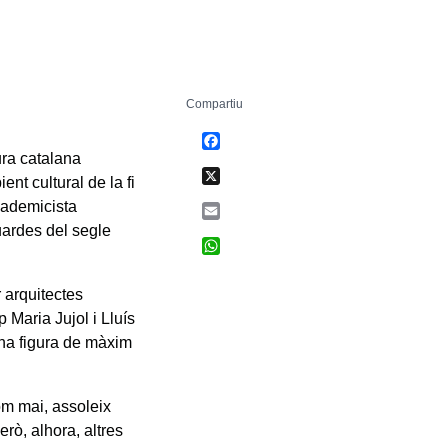
Compartiu
Facebook
ura catalana
X
ent cultural de la fi
academicista
Email
uardes del segle
WhatsApp
 arquitectes
Maria Jujol i Lluís
una figura de màxim
com mai, assoleix
rò, alhora, altres