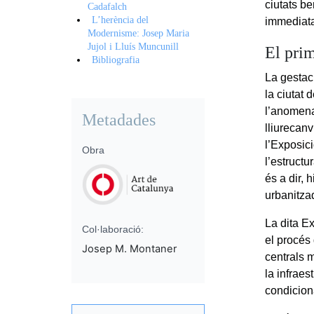
ciutats b
Cadafalch
L’herència del
immediata
Modernisme: Josep Maria
Jujol i Lluís Muncunill
El pri
Bibliografia
La gestac
la ciutat
l’anomen
Metadades
lliurecan
l’Exposici
Obra
l’estructu
és a dir, 
urbanitzad
La dita E
Col·laboració:
el procés 
Josep M. Montaner
centrals m
la infraes
condiciona