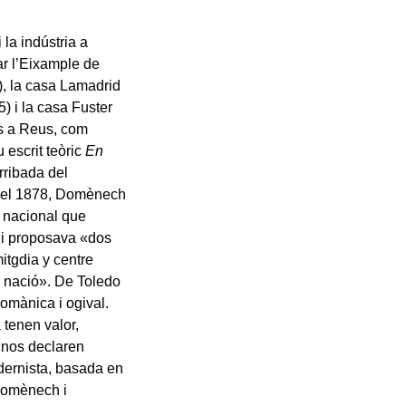
la indústria a
ar l’Eixample de
), la casa Lamadrid
) i la casa Fuster
es a Reus, com
 escrit teòric
En
rribada del
el 1878, Domènech
a nacional que
, i proposava «dos
mitgdia y centre
a nació». De Toledo
romànica i ogival.
tenen valor,
«nos declaren
odernista, basada en
 Domènech i