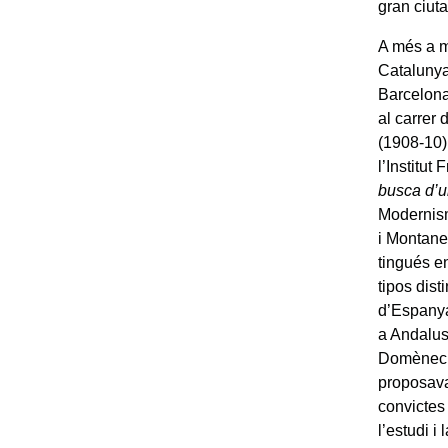
gran ciuta
A més a m
Catalunya
Barcelona
al carrer
(1908-10)
l’Institut
busca d’u
Modernism
i Montane
tingués e
tipos dist
d’Espanya
a Andalusi
Domènech 
proposava
convictes
l’estudi i