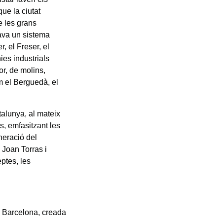
ue la ciutat
e les grans
eava un sistema
r, el Freser, el
ies industrials
or, de molins,
om el Berguedà, el
talunya, al mateix
s, emfasitzant les
eneració del
Joan Torras i
eptes, les
e Barcelona, creada