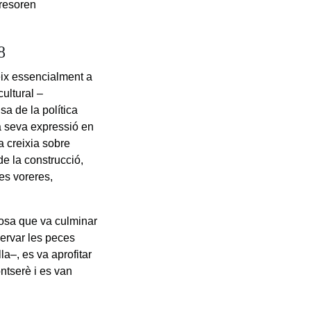
tresoren
8
eix essencialment a
ultural –
sa de la política
la seva expressió en
a creixia sobre
de la construcció,
les voreres,
 cosa que va culminar
servar les peces
la–, es va aprofitar
ontserè i es van