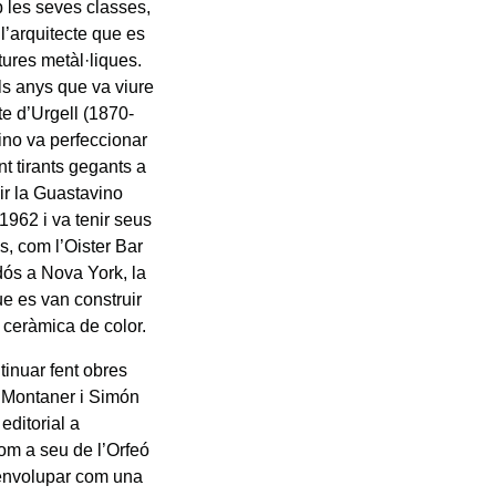
b les seves classes,
 l’arquitecte que es
tures metàl·liques.
ls anys que va viure
te d’Urgell (1870-
ino va perfeccionar
nt tirants gegants a
uir la Guastavino
1962 i va tenir seus
s, com l’Oister Bar
dós a Nova York, la
e es van construir
 ceràmica de color.
inuar fent obres
s Montaner i Simón
editorial a
om a seu de l’Orfeó
senvolupar com una