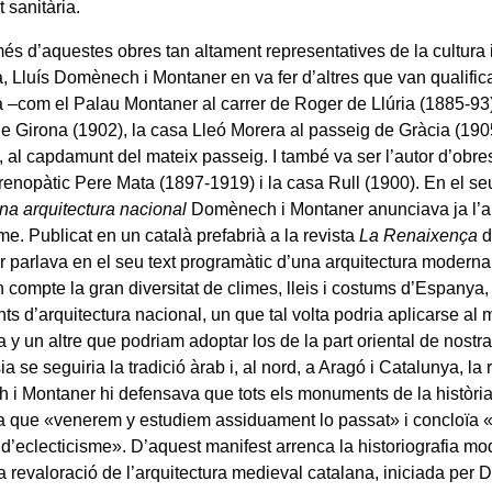
t sanitària.
és d’aquestes obres tan altament representatives de la cultura i 
, Lluís Domènech i Montaner en va fer d’altres que van qualific
 –com el Palau Montaner al carrer de Roger de Llúria (1885-93
 de Girona (1902), la casa Lleó Morera al passeig de Gràcia (1905
, al capdamunt del mateix passeig. I també va ser l’autor d’obr
 Frenopàtic Pere Mata (1897-1919) i la casa Rull (1900). En el seu
na arquitectura nacional
Domènech i Montaner anunciava ja l’a
e. Publicat en un català prefabrià a la revista
La Renaixença
d
r parlava en el seu text programàtic d’una arquitectura modern
n compte la gran diversitat de climes, lleis i costums d’Espanya
ints d’arquitectura nacional, un que tal volta podria aplicarse al 
 y un altre que podriam adoptar los de la part oriental de nostr
a se seguiria la tradició àrab i, al nord, a Aragó i Catalunya, la 
i Montaner hi defensava que tots els monuments de la història 
 que «venerem y estudiem assiduament lo passat» i concloïa 
 d’eclecticisme». D’aquest manifest arrenca la historiografia m
 la revaloració de l’arquitectura medieval catalana, iniciada per