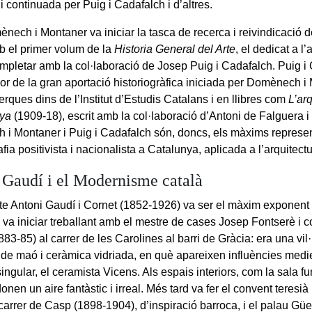
 continuada per Puig i Cadafalch i d’altres.
nech i Montaner va iniciar la tasca de recerca i reivindicació d
b el primer volum de la
Historia General del Arte
, el dedicat a l
mpletar amb la col·laboració de Josep Puig i Cadafalch. Puig i 
or de la gran aportació historiogràfica iniciada per Domènech 
rques dins de l’Institut d’Estudis Catalans i en llibres com
L’ar
nya
(1909-18), escrit amb la col·laboració d’Antoni de Falguera 
i Montaner i Puig i Cadafalch són, doncs, els màxims represen
afia positivista i nacionalista a Catalunya, aplicada a l’arquitectu
 Gaudí i el Modernisme català
cte Antoni Gaudí i Cornet (1852-1926) va ser el màxim exponen
 va iniciar treballant amb el mestre de cases Josep Fontserè i c
83-85) al carrer de les Carolines al barri de Gràcia: era una vi
 de maó i ceràmica vidriada, en què apareixen influències medie
singular, el ceramista Vicens. Als espais interiors, com la sala f
 donen un aire fantàstic i irreal. Més tard va fer el convent teresi
carrer de Casp (1898-1904), d’inspiració barroca, i el palau Güell