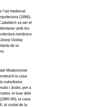
e l’art medieval
’arquitectura (1886),
Cadafalch va ser el
i Montaner amb les
quitectura romànica
i Josep Goday.
tants de la
ra.
t del Modernisme
onstruint la casa
l·la suburbana
vals i àrabs, per a
umador, el luxe dels
à (1880-90), la casa
, al costat de la