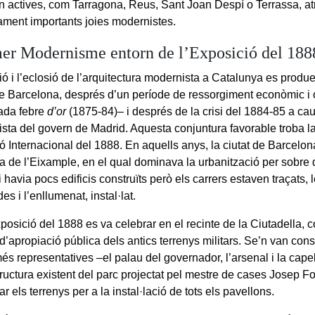
en actives, com Tarragona, Reus, Sant Joan Despí o Terrassa, a
ment importants joies modernistes.
mer Modernisme entorn de l’Exposició del 188
ió i l’eclosió de l’arquitectura modernista a Catalunya es produ
 de Barcelona, després d’un període de ressorgiment econòmic i c
ada febre
d’or
(1875-84)– i després de la crisi del 1884-85 a cau
vista del govern de Madrid. Aquesta conjuntura favorable troba 
ó Internacional del 1888. En aquells anys, la ciutat de Barcelon
ra de l’Eixample, en el qual dominava la urbanització per sobre 
hi havia pocs edificis construïts però els carrers estaven traçats, 
es i l’enllumenat, instal·lat.
xposició del 1888 es va celebrar en el recinte de la Ciutadella,
d’apropiació pública dels antics terrenys militars. Se’n van con
és representatives –el palau del governador, l’arsenal i la capel
tructura existent del parc projectat pel mestre de cases Josep F
r els terrenys per a la instal·lació de tots els pavellons.