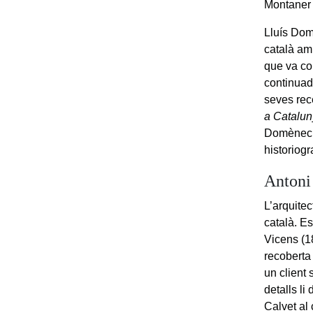
Montaner i
Lluís Domè
català am
que va co
continuad
seves rece
a Catalu
Domènech 
historiogr
Antoni
L’arquite
català. Es
Vicens (18
recoberta
un client 
detalls li
Calvet al 