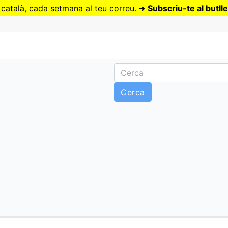
Vés
 català, cada setmana al teu correu.
➜
Subscriu-te al butlle
al
contingut