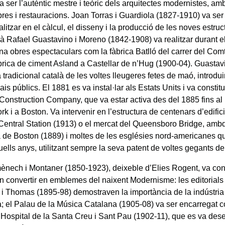
a ser l’autèntic mestre i teòric dels arquitectes modernistes, am
bres i restauracions. Joan Torras i Guardiola (1827-1910) va ser
litzar en el càlcul, el disseny i la producció de les noves estruc
ià Rafael Guastavino i Moreno (1842-1908) va realitzar durant e
na obres espectaculars com la fàbrica Batlló del carrer del Com
fàbrica de ciment Asland a Castellar de n’Hug (1900-04). Guastav
 tradicional català de les voltes lleugeres fetes de maó, introdui
is públics. El 1881 es va instal·lar als Estats Units i va constit
 Construction Company, que va estar activa des del 1885 fins al 
k i a Boston. Va intervenir en l’estructura de centenars d’edifici
 Central Station (1913) o el mercat del Queensboro Bridge, amb
a de Boston (1889) i moltes de les esglésies nord-americanes qu
uells anys, utilitzant sempre la seva patent de voltes gegants de
ènech i Montaner (1850-1923), deixeble d’Elies Rogent, va cont
n convertir en emblemes del naixent Modernisme: les editorial
 i Thomas (1895-98) demostraven la importància de la indústria 
; el Palau de la Música Catalana (1905-08) va ser encarregat c
 l’Hospital de la Santa Creu i Sant Pau (1902-11), que es va de