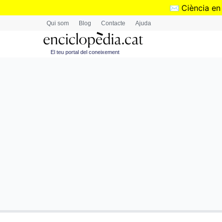
✉️
Ciència en
Qui som
Blog
Contacte
Ajuda
El teu portal del coneixement