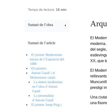
Temps de lectura:
16 min
Arqu
Sumari de l’obra
El Modern
Sumari de l’article
moderna. S
del segle,
El primer Modernisme
esdevingu
entorn de l’Exposició del
XX, que to
1888
Els pioners
El Modern
Antoni Gaudí i el
rellevant
Modernisme català
Muncunill
La síntesi modernista
en l’obra d’Antoni
prestigi i
Gaudí
La personalitat
Una ciutat
d’Antoni Gaudí
una fison
El primer Josep Puig i