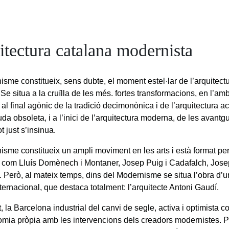
itectura catalana modernista
isme constitueix, sens dubte, el moment estel·lar de l’arquitect
e situa a la cruïlla de les més. fortes transformacions, en l’ambi
 al final agònic de la tradició decimonònica i de l’arquitectura 
da obsoleta, i a l’inici de l’arquitectura moderna, de les avantg
t just s’insinua.
isme constitueix un ampli moviment en les arts i està format per
s com Lluís Domènech i Montaner, Josep Puig i Cadafalch, Josep 
. Però, al mateix temps, dins del Modernisme se situa l’obra d’
nternacional, que destaca totalment: l’arquitecte Antoni Gaudí.
, la Barcelona industrial del canvi de segle, activa i optimista 
omia pròpia amb les intervencions dels creadors modernistes. Pe