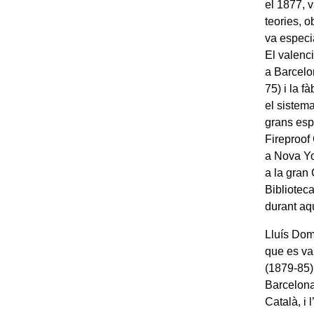
el 1877, v
teories, o
va especia
El valenc
a Barcelo
75) i la 
el sistema
grans espa
Fireproof
a Nova Yor
a la gran
Bibliotec
durant aq
Lluís Dom
que es va
(1879-85)
Barcelona
Català, i