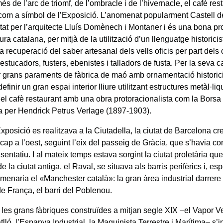
s de l’arc de triomf, de l’ombracle i de l’hivernacle, el cafè res
com a símbol de l’Exposició. L’anomenat popularment Castell d
ctat per l’arquitecte Lluís Domènech i Montaner i és una bona pr
tura catalana, per mitjà de la utilització d’un llenguatge historicis
a recuperació del saber artesanal dels vells oficis per part dels 
 estucadors, fusters, ebenistes i talladors de fusta. Per la seva c
r grans paraments de fàbrica de maó amb ornamentació historicista
definir un gran espai interior lliure utilitzant estructures metàl·liqu
el cafè restaurant amb una obra protoracionalista com la Bors
a per Hendrick Petrus Verlage (1897-1903).
xposició es realitzava a la Ciutadella, la ciutat de Barcelona cr
ap a l’oest, seguint l’eix del passeig de Gràcia, que s’havia con
entatiu. I al mateix temps estava sorgint la ciutat proletària qu
de la ciutat antiga, el Raval, se situava als barris perifèrics i, es
menaria el «Manchester català»: la gran àrea industrial darrere 
de França, el barri del Poblenou.
 les grans fàbriques construïdes a mitjan segle XIX –el Vapor Ve
tlló, l’Espanya Industrial, la Maquinista Terrestre i Marítima– s’i