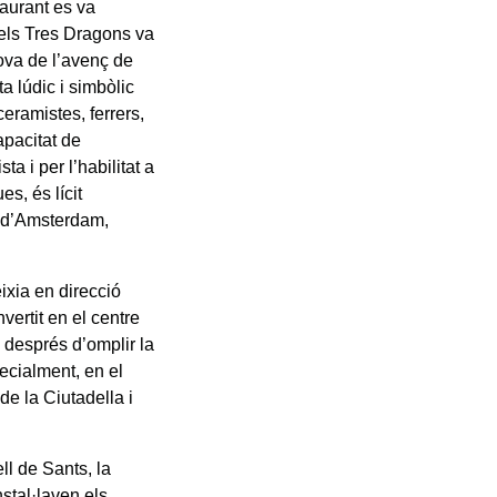
taurant es va
els Tres Dragons va
ova de l’avenç de
ta lúdic i simbòlic
ceramistes, ferrers,
apacitat de
 i per l’habilitat a
es, és lícit
a d’Amsterdam,
eixia en direcció
vertit en el centre
e després d’omplir la
pecialment, en el
de la Ciutadella i
ll de Sants, la
nstal·laven els