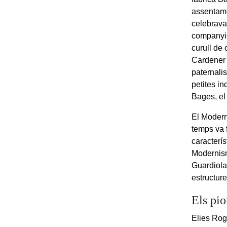
assentame
celebrava 
companyie
curull de 
Cardener 
paternalis
petites in
Bages, el
El Modern
temps va 
caracterís
Modernism
Guardiola 
estructur
Els pio
Elies Rog