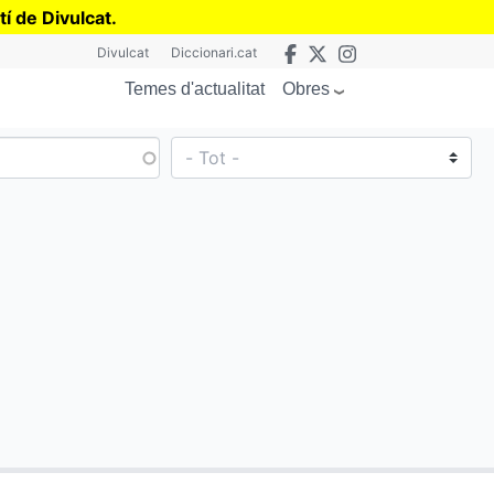
tí de Divulcat
.
Divulcat
Diccionari.cat
Obres
Temes d'actualitat