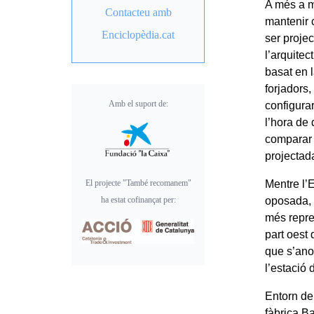
A més a mé
Contacteu amb
mantenir 
Enciclopèdia.cat
ser proje
l’arquitec
basat en l
forjadors,
Amb el suport de:
configura
l’hora de 
comparar 
projectad
El projecte "També recomanem"
Mentre l’E
ha estat cofinançat per:
oposada, c
més repres
part oest 
que s’ano
l’estació 
Entorn de
fàbrica Ba