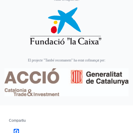
El projecte "També recomanem" ha estat cofinançat per:
Compartiu
Facebook