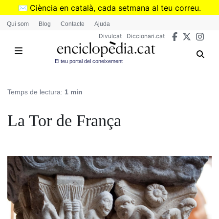
Vés
✉️
Ciència en català, cada setmana al teu correu.
al
➜
Subscriu-te al butlletí de Divulcat
.
Qui som
Blog
Contacte
Ajuda
contingut
Divulcat
Diccionari.cat
El teu portal del coneixement
Temps de lectura:
1 min
La Tor de França