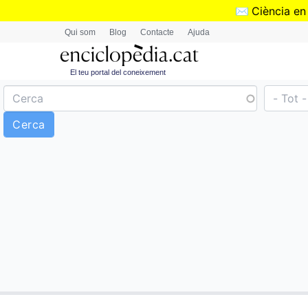
✉️
Ciència en
Qui som
Blog
Contacte
Ajuda
El teu portal del coneixement