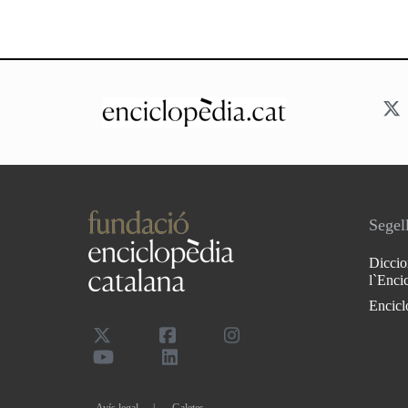
Segell
Diccio
l`Enci
Encicl
Avís legal
Galetes