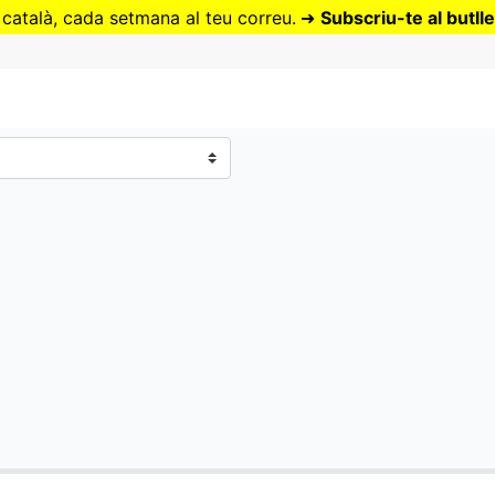
Vés
 català, cada setmana al teu correu.
➜
Subscriu-te al butlle
al
contingut