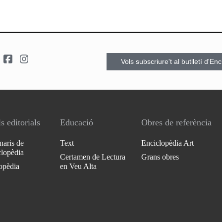
Vols subscriure't al butlletí d'En
s editorials
Educació
Obres de referència
naris de
Text
Enciclopèdia Art
clopèdia
Certamen de Lectura
Grans obres
opèdia
en Veu Alta