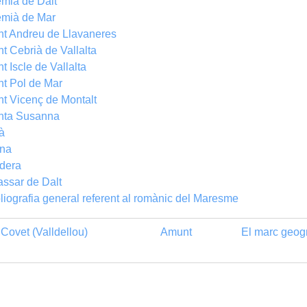
mià de Dalt
emià de Mar
t Andreu de Llavaneres
t Cebrià de Vallalta
t Iscle de Vallalta
t Pol de Mar
t Vicenç de Montalt
nta Susanna
à
ana
dera
assar de Dalt
liografia general referent al romànic del Maresme
Covet (Valldellou)
Amunt
El marc geogr