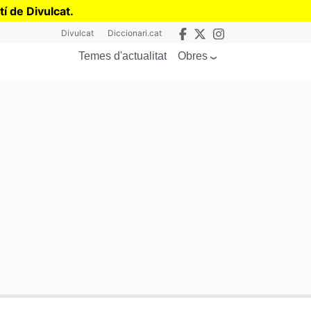
tí de Divulcat
.
Divulcat
Diccionari.cat
Obres
Temes d'actualitat