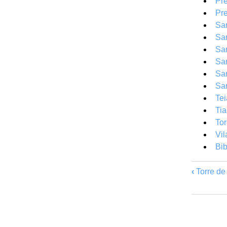
Pre
Pr
San
San
San
San
San
Sa
Tei
Ti
Tor
Vil
Bib
‹
Torre de 