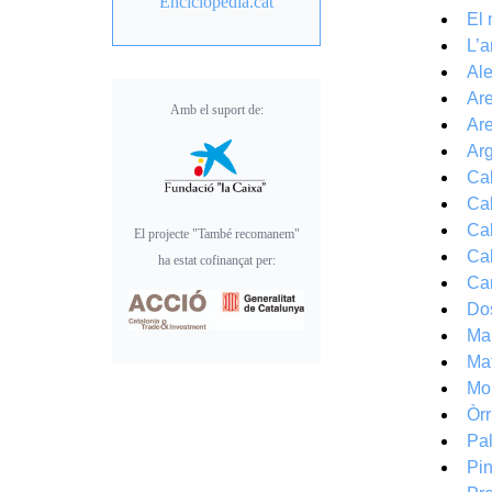
Enciclopèdia.cat
El 
L’a
Ale
Ar
Amb el suport de:
Ar
Ar
Ca
Cab
Cal
El projecte "També recomanem"
Cal
ha estat cofinançat per:
Ca
Do
Mal
Ma
Mo
Òrr
Pal
Pi