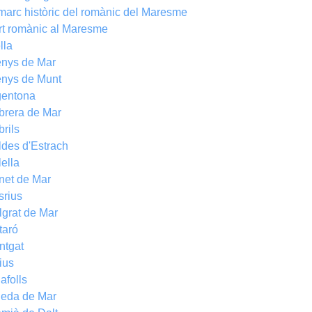
marc històric del romànic del Maresme
rt romànic al Maresme
lla
enys de Mar
enys de Munt
gentona
brera de Mar
rils
des d'Estrach
ella
net de Mar
srius
grat de Mar
taró
ntgat
ius
afolls
neda de Mar