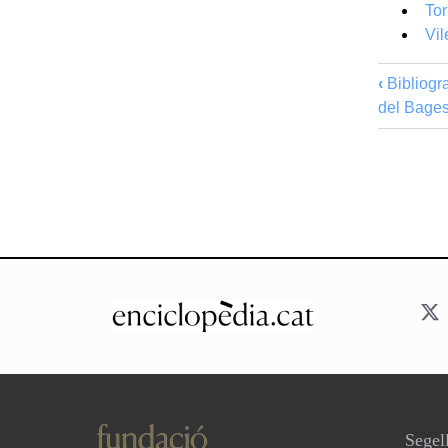
Tor
Vil
‹
Bibliogra
del Bage
Segell