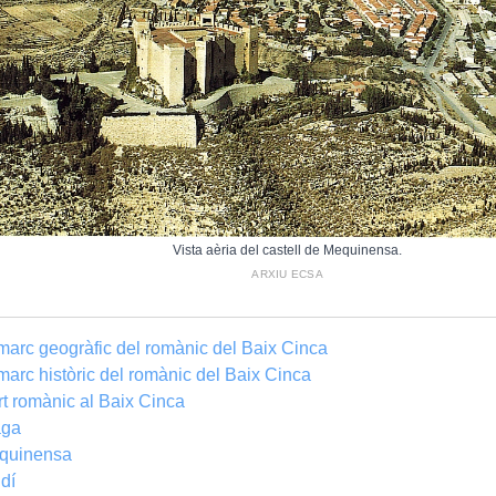
Vista aèria del castell de Mequinensa.
ARXIU ECSA
marc geogràfic del romànic del Baix Cinca
marc històric del romànic del Baix Cinca
rt romànic al Baix Cinca
aga
quinensa
dí