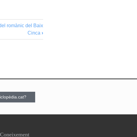
del romànic del Baix
Cinca
›
ciclopèdia.cat?
Coneixement