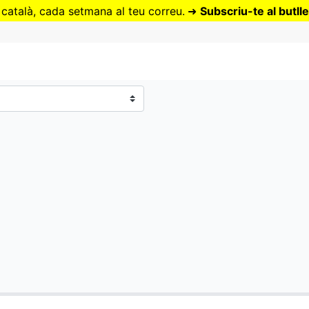
Vés
 català, cada setmana al teu correu.
➜
Subscriu-te al butlle
al
contingut