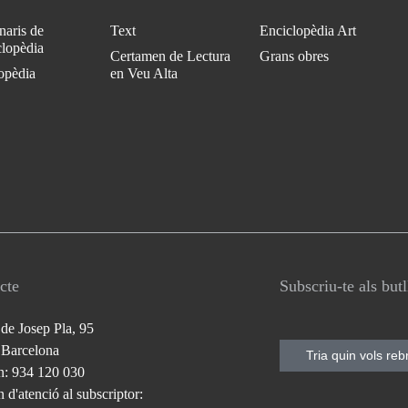
naris de
Text
Enciclopèdia Art
clopèdia
Certamen de Lectura
Grans obres
opèdia
en Veu Alta
cte
Subscriu-te als but
 de Josep Pla, 95
 Barcelona
Tria quin vols reb
n: 934 120 030
 d'atenció al subscriptor: