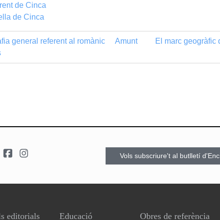
rent de Cinca
ella de Cinca
fia general referent al romànic
Amunt
El marc geogràfic 
s
Vols subscriure't al butlletí d'En
s editorials
Educació
Obres de referència