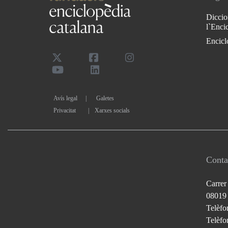
Diccio
l`Enci
Encicl
Avís legal
Galetes
Privacitat
|
Xarxes socials
Conta
Carrer
08019
Telèfo
Telèfon