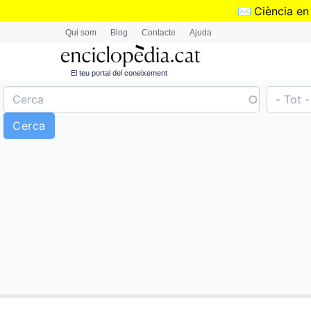
✉️
Ciència en
Qui som
Blog
Contacte
Ajuda
El teu portal del coneixement