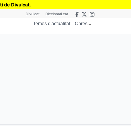
tí de Divulcat
.
Divulcat
Diccionari.cat
Obres
Temes d'actualitat