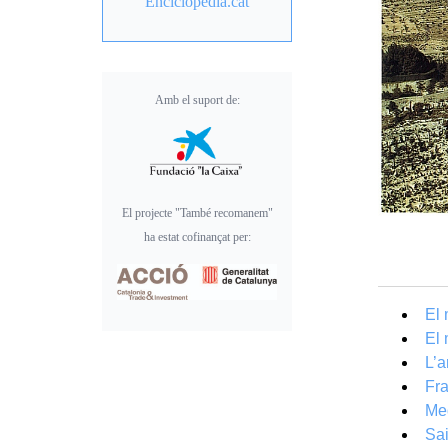
Enciclopèdia.cat
Amb el suport de:
El projecte "També recomanem"
ha estat cofinançat per:
El 
El 
L’a
Fr
Me
Sai