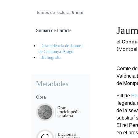
Temps de lectura:
6 min
Jaum
Sumari de l’article
el Conqu
Descendència de Jaume I
(Montpell
de Catalunya-Aragó
Bibliografia
Comte de 
València 
Metadades
de Montpe
Fill de
Per
Obra
llegenda 
de la sev
substituí
El rei Per
en el bres