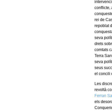
intervenc
conflicte
conqueste
rei de Ca
repoblat 
conquesta
seva polí
drets sobr
comtats c
Terra San
seva polít
seus succ
el concili
Les discre
revoltà co
Ferran Sa
els desor
Conquerid