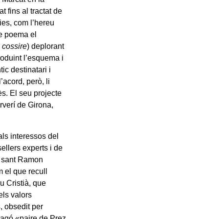
t fins al tractat de
lies, com l’hereu
re poema el
 cossire
) deplorant
roduint l’esquema i
c destinatari i
’acord, però, li
ès. El seu projecte
rverí de Girona,
als interessos del
ellers experts i de
m sant Ramon
m el que recull
u Cristià, que
els valors
, obsedit per
Aragó «paire de Prez