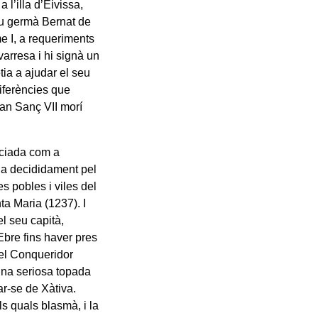
 l’illa d’Eivissa,
eu germà Bernat de
e I, a requeriments
avarresa i hi signà un
ia a ajudar el seu
iferències que
uan Sanç VII morí
iciada com a
da decididament pel
s pobles i viles del
ta Maria (1237). I
el seu capità,
Ebre fins haver pres
del Conqueridor
una seriosa topada
ar-se de Xàtiva.
ls quals blasmà, i la