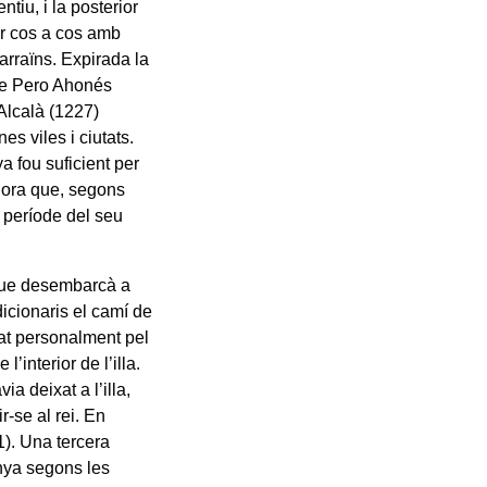
iu, i la posterior
ar cos a cos amb
arraïns. Expirada la
 de Pero Ahonés
Alcalà (1227)
es viles i ciutats.
 fou suficient per
alhora que, segons
 període del seu
 que desembarcà a
dicionaris el camí de
dat personalment pel
’interior de l’illa.
a deixat a l’illa,
-se al rei. En
1). Una tercera
nya segons les