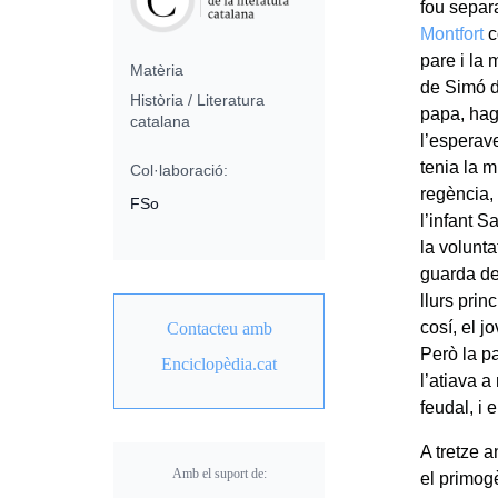
fou separa
Montfort
c
pare i la
Matèria
de Simó d
Història / Literatura
papa, hagu
catalana
l’esperav
tenia la m
Col·laboració:
regència,
FSo
l’infant 
la volunt
guarda de
llurs prin
cosí, el 
Contacteu amb
Però la pa
Enciclopèdia.cat
l’atiava a
feudal, i 
A tretze 
Amb el suport de:
el primogè