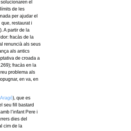
 solucionaren el
límits de les
nada per ajudar el
que, restaurat i
 A partir de la
dor: fracàs de la
al renuncià als seus
ança als antics
ptativa de croada a
269); fracàs en la
 greu problema als
ropugnar, en va, en
-Aragó
), que es
l seu fill bastard
 amb l’infant Pere i
rrers dies del
l cim de la