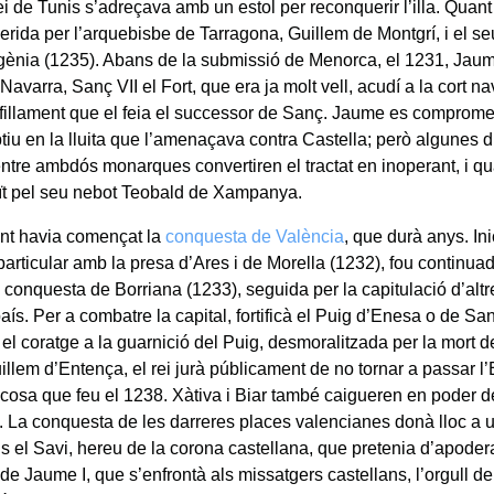
ei de Tunis s’adreçava amb un estol per reconquerir l’illa. Quant a
erida per l’arquebisbe de Tarragona, Guillem de Montgrí, i el s
ènia (1235). Abans de la submissió de Menorca, el 1231, Jaum
 Navarra, Sanç VII el Fort, que era ja molt vell, acudí a la cort n
’afillament que el feia el successor de Sanç. Jaume es compromet
tiu en la lluita que l’amenaçava contra Castella; però algunes d
entre ambdós monarques convertiren el tractat en inoperant, i q
ït pel seu nebot Teobald de Xampanya.
nt havia començat la
conquesta de València
, que durà anys. In
articular amb la presa d’Ares i de Morella (1232), fou continua
 conquesta de Borriana (1233), seguida per la capitulació d’altre
aís. Per a combatre la capital, fortificà el Puig d’Enesa o de San
 el coratge a la guarnició del Puig, desmoralitzada per la mort d
llem d’Entença, el rei jurà públicament de no tornar a passar l’
 cosa que feu el 1238. Xàtiva i Biar també caigueren en poder 
. La conquesta de les darreres places valencianes donà lloc a 
s el Savi, hereu de la corona castellana, que pretenia d’apoder
de Jaume I, que s’enfrontà als missatgers castellans, l’orgull de