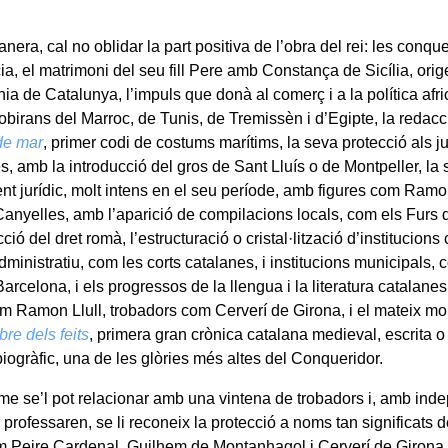
nera, cal no oblidar la part positiva de l’obra del rei: les conqu
ia, el matrimoni del seu fill Pere amb Constança de Sicília, ori
ia de Catalunya, l’impuls que donà al comerç i a la política afri
obirans del Marroc, de Tunis, de Tremissèn i d’Egipte, la redacc
de mar
, primer codi de costums marítims, la seva protecció als j
s, amb la introducció del gros de Sant Lluís o de Montpeller, la
nt jurídic, molt intens en el seu període, amb figures com Ramo
Canyelles, amb l’aparició de compilacions locals, com els Furs 
cció del dret romà, l’estructuració o cristal·lització d’institucion
administratiu, com les corts catalanes, i institucions municipals, 
Barcelona, i els progressos de la llengua i la literatura catalane
om Ramon Llull, trobadors com Cerverí de Girona, i el mateix mo
ibre dels feits
, primera gran crònica catalana medieval, escrita o 
biogràfic, una de les glòries més altes del Conqueridor.
ume se’l pot relacionar amb una vintena de trobadors i, amb ind
professaren, se li reconeix la protecció a noms tan significats de
 Peire Cardenal, Guilhem de Montanhagol i Cerverí de Girona.