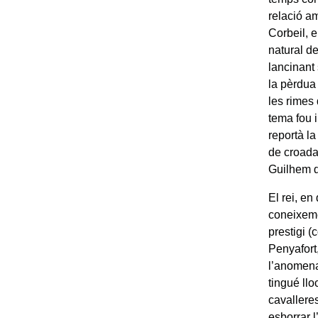
relació am
Corbeil, e
natural d
lancinant 
la pèrdua
les rimes
tema fou i
reportà la
de croada
Guilhem d
El rei, en
coneixemen
prestigi 
Penyafort,
l’anome
tingué llo
cavallere
esborrar l