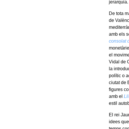
jerarquia.
De tota ma
de Valènc
mediterràn
amb els s
consolat 
monetàrie
el movime
Vidal de 
la introdu
polític o 
ciutat de 
figures c
amb el
Ll
estil auto
El rei Ja
idees que 
temps com