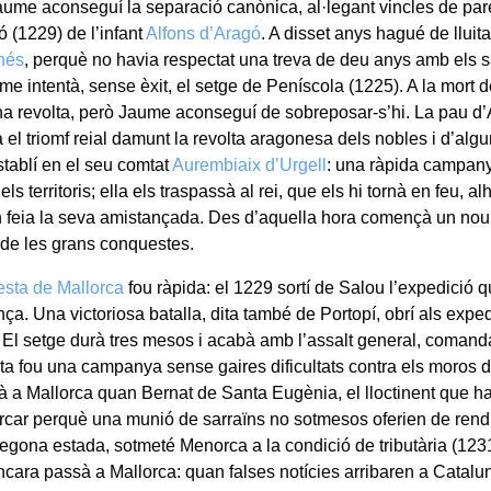
ume aconseguí la separació canònica, al·legant vincles de parent
ó (1229) de l’infant
Alfons d’Aragó
. A disset anys hagué de lluit
nés
, perquè no havia respectat una treva de deu anys amb els s
ume intentà, sense èxit, el setge de Peníscola (1225). A la mort
na revolta, però Jaume aconseguí de sobreposar-s’hi. La pau d’
el triomf reial damunt la revolta aragonesa dels nobles i d’algun
tablí en el seu comtat
Aurembiaix d’Urgell
: una ràpida campanya
i els territoris; ella els traspassà al rei, que els hi tornà en feu, 
en feia la seva amistançada. Des d’aquella hora començà un nou
l de les grans conquestes.
sta de Mallorca
fou ràpida: el 1229 sortí de Salou l’expedició
ça. Una victoriosa batalla, dita també de Portopí, obrí als expe
l. El setge durà tres mesos i acabà amb l’assalt general, coman
sta fou una campanya sense gaires dificultats contra els moros de l
nà a Mallorca quan Bernat de Santa Eugènia, el lloctinent que havi
ercar perquè una munió de sarraïns no sotmesos oferien de rendir
egona estada, sotmeté Menorca a la condició de tributària (123
cara passà a Mallorca: quan falses notícies arribaren a Catalu