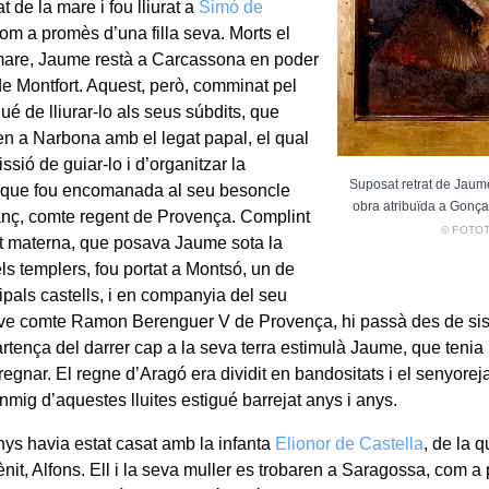
t de la mare i fou lliurat a
Simó de
om a promès d’una filla seva. Morts el
 mare, Jaume restà a Carcassona en poder
e Montfort. Aquest, però, comminat pel
é de lliurar-lo als seus súbdits, que
en a Narbona amb el legat papal, el qual
issió de guiar-lo i d’organitzar la
Suposat retrat de Jaume
 que fou encomanada al seu besoncle
obra atribuïda a Gonça
Sanç, comte regent de Provença. Complint
© FOTO
at materna, que posava Jaume sota la
ls templers, fou portat a Montsó, un de
cipals castells, i en companyia del seu
jove comte Ramon Berenguer V de Provença, hi passà des de sis 
rtença del darrer cap a la seva terra estimulà Jaume, que tenia 
 regnar. El regne d’Aragó era dividit en bandositats i el senyorej
enmig d’aquestes lluites estigué barrejat anys i anys.
anys havia estat casat amb la infanta
Elionor de Castella
, de la 
nit, Alfons. Ell i la seva muller es trobaren a Saragossa, com a