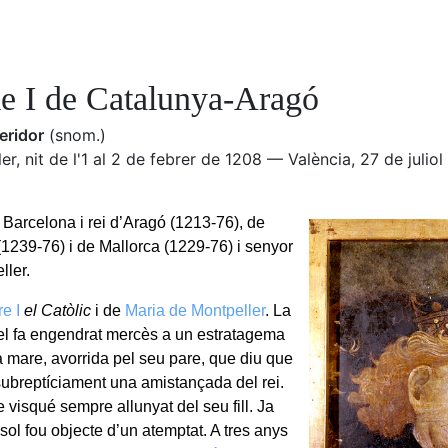
e I de Catalunya-Aragó
eridor
(snom.)
er, nit de l'1 al 2 de febrer de 1208 — València, 27 de julio
Barcelona i rei d’Aragó (1213-76), de
(1239-76) i de Mallorca (1229-76) i senyor
ller.
e I
el Catòlic
i de
Maria de Montpeller
. La
el fa engendrat mercès a un estratagema
a mare, avorrida pel seu pare, que diu que
 subreptíciament una amistançada del rei.
e visqué sempre allunyat del seu fill. Ja
sol fou objecte d’un atemptat. A tres anys