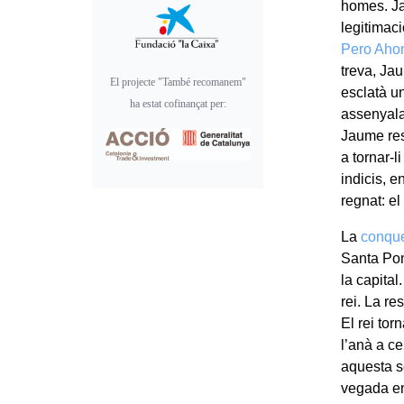
homes. Ja
legitimaci
Pero Aho
treva, Ja
El projecte "També recomanem"
esclatà u
ha estat cofinançat per:
assenyala 
Jaume res
a tornar-l
indicis, 
regnat: e
La
conque
Santa Pon
la capita
rei. La re
El rei tor
l’anà a c
aquesta s
vegada en