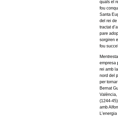
quals el r
fou conqu
Santa Eug
del rei de
tractat d
pare adop
sorgiren 
fou succe
Mentresta
empresa p
rei amb la
nord del p
per tornar
Bernat Gui
València,
(1244-45)
amb Alfon
L’energia 