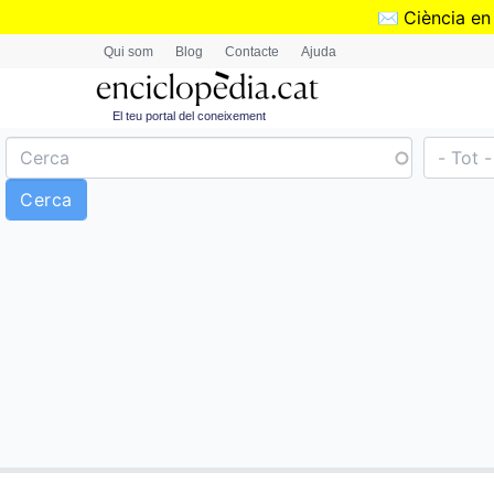
✉️
Ciència en
Qui som
Blog
Contacte
Ajuda
El teu portal del coneixement