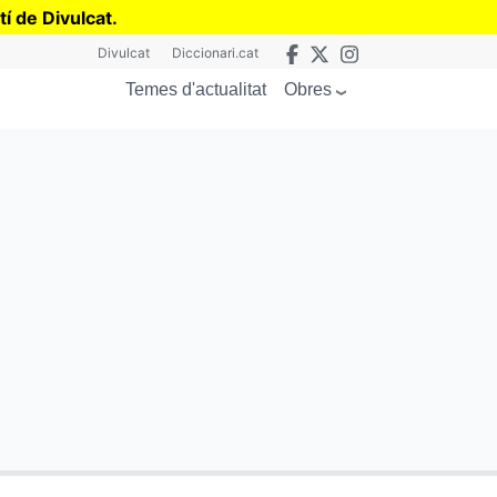
tí de Divulcat
.
Divulcat
Diccionari.cat
Obres
Temes d'actualitat