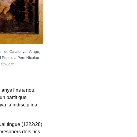
 I de Catalunya i Aragó,
l Peris o a Pere Nicolau
TECA.CAT
anys fins a nou.
un partit que
ava la indisciplina
qual tingué (1222/28)
 presoners dels rics