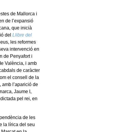
estes de Mallorca i
gen de l’expansió
cana, que inicià
ió del
Llibre del
ueus, les reformes
 seva intervenció en
n de Penyafort i
de València, i amb
s cabdals de caràcter
com el consell de la
s, amb l’aparició de
narca, Jaume I,
dictada pel rei, en
ependència de les
 la lírica del seu
 Marcat en la