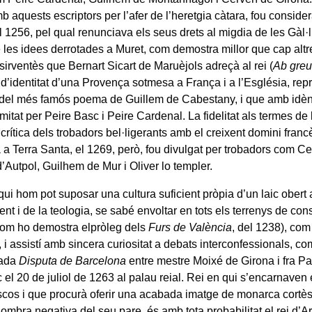
b aquests escriptors per l’afer de l’heretgia càtara, fou considera
l 1256, pel qual renunciava els seus drets al migdia de les Gàl·
e les idees derrotades a Muret, com demostra millor que cap alt
sirventès que Bernart Sicart de Maruèjols adreçà al rei (
Ab greu
 d’identitat d’una Provença sotmesa a França i a l’Església, rep
 del més famós poema de Guillem de Cabestany, i que amb idènti
mitat per Peire Basc i Peire Cardenal. La fidelitat als termes de l
 crítica dels trobadors bel·ligerants amb el creixent domini franc
 a Terra Santa, el 1269, però, fou divulgat per trobadors com Ce
’Autpol, Guilhem de Mur i Oliver lo templer.
 qui hom pot suposar una cultura suficient pròpia d’un laic obert 
t i de la teologia, se sabé envoltar en tots els terrenys de cons
(com ho demostra elpròleg dels
Furs de València
, del 1238), co
 i assistí amb sincera curiositat a debats interconfessionals, co
nada
Disputa de Barcelona
entre mestre Moixé de Girona i fra Pa
c el 20 de juliol de 1263 al palau reial. Rei en qui s’encarnaven 
scos i que procurà oferir una acabada imatge de monarca cortès
’ombra negativa del seu pare, és amb tota probabilitat el rei d’