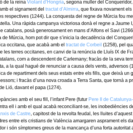
ió de la reina
Violant d’Hongria
, segona muller del Conqueridor,
, amb el signament del
tractat d’Almirra
, que fixava novament els 
s respectives (1244). La conquesta del regne de Múrcia fou me
stella. Una ràpida campanya victoriosa donà el regne a Jaume I, 
de catalans, posà generosament en mans d’Alfons el Savi (1266).
 de Múrcia, hom pot dir que s’inicia la decadència del Conqueri
tica occitana, que acabà amb el
tractat de Corbeil
(1258), pel qu
e les terres occitanes, en canvi de la renúncia de Lluís IX de Fr
atalans, com a descendent de Carlemany; fracàs de la seva tem
ta, a la qual hagué de renunciar a causa dels vents, adversos (1
ica de repartiment dels seus estats entre els fills, que deixà un
essors; i fracàs d’una nova croada a Terra Santa, que tornà a p
 de Lió, davant el papa (1274).
pàncies amb el seu fill, l’infant Pere (futur
Pere II de Catalunya
ntra ell i amb el qual acabà reconciliant-se, les inobediències de
nxis de Castre
, capitost de la revolta feudal, les lluites d’aquest
dres entre els cristians de València amargaren asprament els da
or i són símptomes greus de la mancança d’una forta autoritat a