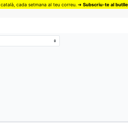
Vés
 català, cada setmana al teu correu.
➜
Subscriu-te al butlle
al
contingut