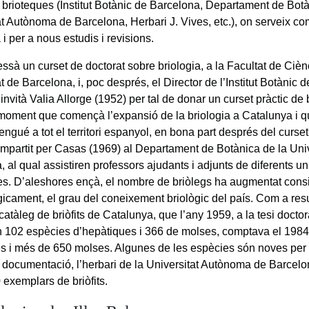
s brioteques (Institut Botànic de Barcelona, Departament de Botà
at Autònoma de Barcelona, Herbari J. Vives, etc.), on serveix co
 i per a nous estudis i revisions.
ssà un curset de doctorat sobre briologia, a la Facultat de Cièn
t de Barcelona, i, poc després, el Director de l’Institut Botànic 
invità Valia Allorge (1952) per tal de donar un curset pràctic de 
moment que començà l’expansió de la briologia a Catalunya i q
tengué a tot el territori espanyol, en bona part després del curset
 impartit per Casas (1969) al Departament de Botànica de la Univ
 al qual assistiren professors ajudants i adjunts de diferents un
s. D’aleshores ençà, el nombre de briòlegs ha augmentat cons
gicament, el grau del coneixement briològic del país. Com a resu
 catàleg de briòfits de Catalunya, que l’any 1959, a la tesi docto
n 102 espècies d’hepàtiques i 366 de molses, comptava el 19
s i més de 650 molses. Algunes de les espècies són noves per 
e documentació, l’herbari de la Universitat Autònoma de Barce
 exemplars de briòfits.