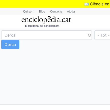
✉️
Ciència en
Qui som
Blog
Contacte
Ajuda
El teu portal del coneixement