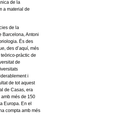
nica de la
m a material de
cies de la
de Barcelona, Antoni
briologia. És des
ue, des d’aquí, més
 teòrico-pràctic de
ersitat de
iversitats
iderablement i
ltat de tot aquest
ral de Casas, era
84 amb més de 150
a Europa. En el
lona compta amb més