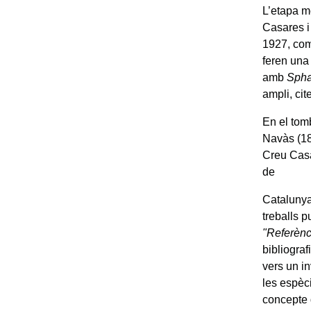
L’etapa m
Casares i
1927, com
feren una
amb
Sph
ampli, cit
En el tomb
Navàs (18
Creu Casa
de
Catalunya
treballs p
"Referènci
bibliograf
vers un in
les espèc
concepte 