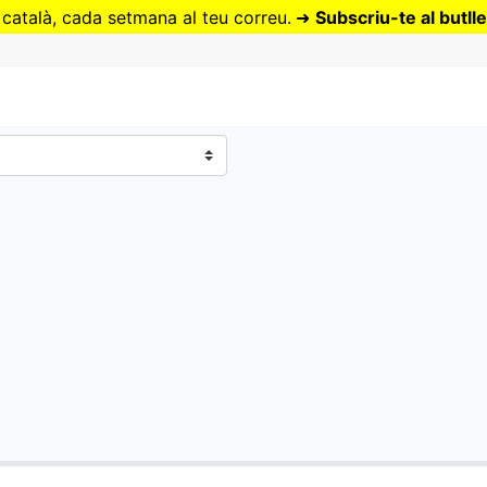
Vés
 català, cada setmana al teu correu.
➜
Subscriu-te al butlle
al
contingut