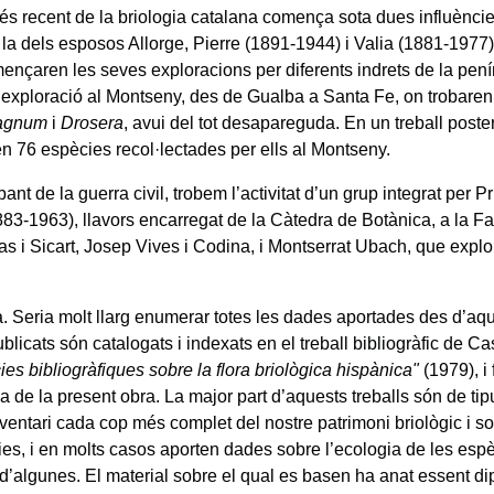
és recent de la briologia catalana comença sota dues influèncie
 la dels esposos Allorge, Pierre (1891-1944) i Valia (1881-1977) 
ençaren les seves exploracions per diferents indrets de la pení
 exploració al Montseny, des de Gualba a Santa Fe, on trobaren l
agnum
i
Drosera
, avui del tot desapareguda. En un treball poste
en 76 espècies recol·lectades per ells al Montseny.
ant de la guerra civil, trobem l’activitat d’un grup integrat per P
83-1963), llavors encarregat de la Càtedra de Botànica, a la Fa
s i Sicart, Josep Vives i Codina, i Montserrat Ubach, que explor
. Seria molt llarg enumerar totes les dades aportades des d’aq
ublicats són catalogats i indexats en el treball bibliogràfic de C
es bibliogràfiques sobre la flora briològica hispànica"
(1979), i 
ia de la present obra. La major part d’aquests treballs són de tipu
ventari cada cop més complet del nostre patrimoni briològic i so
ies, i en molts casos aporten dades sobre l’ecologia de les espè
d’algunes. El material sobre el qual es basen ha anat essent dip