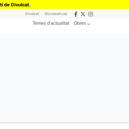
tí de Divulcat
.
Divulcat
Diccionari.cat
Obres
Temes d'actualitat