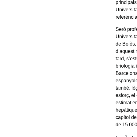
principal
Universit
referència
Seró profe
Universita
de Bolòs, 
d’aquest 
tard, s’es
briologia
Barcelona,
espanyole
també, lò
esforç, el
estimat e
hepàtique
capítol d
de 15 000