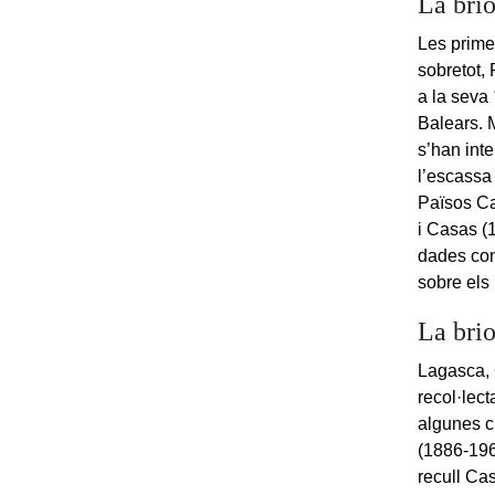
La brio
Les prime
sobretot,
a la seva
Balears. 
s’han inte
l’escassa
Països Ca
i Casas (
dades con
sobre els 
La brio
Lagasca, 
recol·lec
algunes c
(1886-196
recull Ca