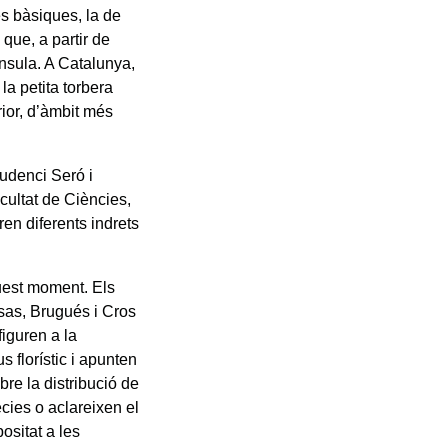
s bàsiques, la de
que, a partir de
nsula. A Catalunya,
a petita torbera
rior, d’àmbit més
rudenci Seró i
cultat de Ciències,
en diferents indrets
uest moment. Els
asas, Brugués i Cros
figuren a la
s florístic i apunten
bre la distribució de
cies o aclareixen el
ositat a les