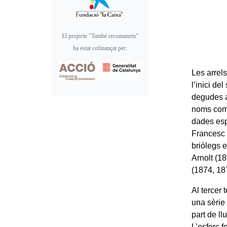
El projecte "També recomanem"
ha estat cofinançat per:
Les arrels
l’inici de
degudes a
noms com 
dades esp
Francesc 
briòlegs e
Arnolt (1
(1874, 18
Al tercer
una sèrie
part de ll
L’esforç f