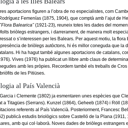
logia a les Illes Balears
res aportacions figuren a l’obra de no especialistes, com Camb
 Rodríguez Femenías (1875, 1904), que comptà amb l’ajut de H
"Flora Balearica"
(1921-23), reuneix totes les dades del moment 
Molts briòlegs estrangers, i darrerament, de manera molt especi
ressat o s’interessen per les Balears. Per aquest motiu, la flora 
 presència de briòlegs autòctons, hi és millor coneguda que la d
talans. Hi ha hagut també algunes aportacions de catalans, co
1976). Vives (1976) ha publicat un llibre amb claus de determina
egudes amb les pròpies. Recordem també els treballs de Cros 
briòfits de les Pitiüses.
logia al País Valencià
Garcia i Clemente (1802) ja esmentaren unes espècies que Cl
tat a Titagües (Serrans). Kunzel (1864), Geheeb (1874) i Röll (1
itacions referents al País Valencià. Posteriorment, Francesc Bel
2) publicà estudis briològics sobre Castelló de la Plana (1911,
sares, amb qui col·laborà. Noves dades de briòlegs estrangers 