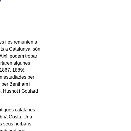
e
s
ues i es remunten a
ents a Catalunya, són
Així, podem trobar
ortaren algunes
1867, 1889).
en estudiades per
ts per Bentham i
, Husnot i Goulard
pàtiques catalanes
ebrià Costa. Una
ls seus herbaris.
 amb briòlegs