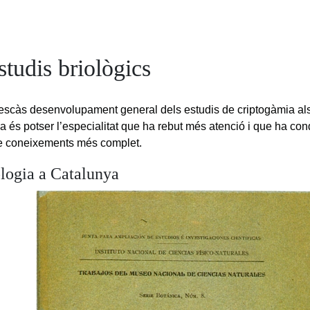
studis briològics
’escàs desenvolupament general dels estudis de criptogàmia al
ia és potser l’especialitat que ha rebut més atenció i que ha con
e coneixements més complet.
ologia a Catalunya