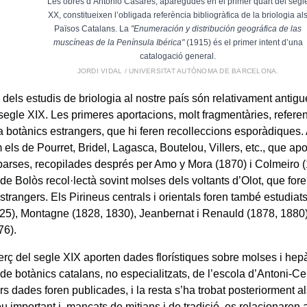
Les obres d’Antonio Casares, aparegudes en el primer quart del segl
XX, constitueixen l’obligada referència bibliogràfica de la briologia al
Països Catalans. La
"Enumeración y distribución geográfica de las
muscíneas de la Península Ibérica"
(1915) és el primer intent d’una
catalogació general.
JORDI VIDAL / UNIVERSITAT AUTÒNOMA DE BARCELONA.
 dels estudis de briologia al nostre país són relativament antig
l segle XIX. Les primeres aportacions, molt fragmentàries, refer
 botànics estrangers, que hi feren recolleccions esporàdiques. 
els de Pourret, Bridel, Lagasca, Boutelou, Villers, etc., que ap
arses, recopilades després per Amo y Mora (1870) i Colmeiro (
de Bolòs recol·lectà sovint molses dels voltants d’Olot, que for
strangers. Els Pirineus centrals i orientals foren també estudia
825), Montagne (1828, 1830), Jeanbernat i Renauld (1878, 1880)
76).
 terç del segle XIX aporten dades florístiques sobre molses i he
 de botànics catalans, no especialitzats, de l’escola d’Antoni-C
urs dades foren publicades, i la resta s’ha trobat posteriorment a
ou important i, mancats de mitjans i de tradició, es relacionaren