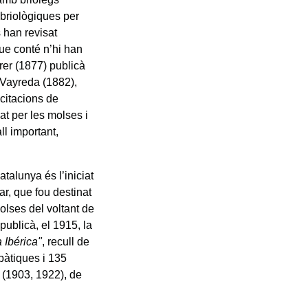
 briològiques per
 han revisat
ue conté n’hi han
rrer (1877) publicà
 Vayreda (1882),
 citacions de
at per les molses i
ll important,
talunya és l’iniciat
ar, que fou destinat
olses del voltant de
 publicà, el 1915, la
 Ibérica"
, recull de
pàtiques i 135
 (1903, 1922), de