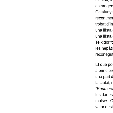
estranger
Catalunya
recentmen
trobat d’i
una llist
una llist
Teixidor f
les hepàti
reconegut
El que po
a princip
una part d
la ciutat,
"Enumerac
les dades
molses. C
valor desi