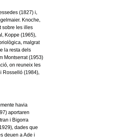
essedes (1827) i,
egelmaier. Knoche,
sobre les illes
al, Koppe (1965),
briològica, malgrat
e la resta dels
m Montserrat (1953)
ció, on reuneix les
i Rosselló (1984),
emente havia
897) aportaren
tran i Bigorra
 1929), dades que
es deuen a Ade i