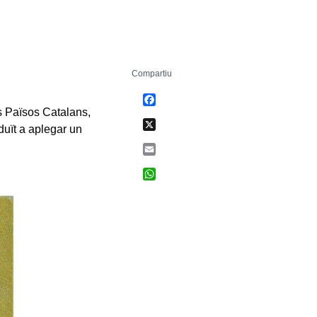
Compartiu
Facebook
s Països Catalans,
X
duït a aplegar un
Email
WhatsApp