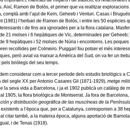
s. Així, Ramon de Bolòs, el primer que va realitzar exploracions
, comptà amb l’ajut de Kern, Geheeb i Venturi. Casas i Brugués
t (1981) l’herbari de Ramon de Bolòs, i entre les 50 espècies q
nteressants i de fins ara ignorades per a la flora catalana. Masfe
a de 21 molses i 6 hepàtiques de Vic, determinades per Geheeb;
a de 9 hepàtiques i 52 molses de Núria i encontorns. Les poques
oren recollides per Colmeiro. Puiggarí fou potser el més interess
ques, però aviat va marxar a Amèrica del Sud, on va fer un treba
 pels briòlegs del seu temps.
dem considerar com a tercer període dels estudis briològics a Ca
is del segle XX per Antonio Casares Gil (1871-1929), metge milit
e la seva vida a Barcelona, i ja el 1902 publicà un catàleg de m
 i al 1905, la flora briològica de Montserrat. Ja fora de Barcelona,
ión y distribución geográfica de las muscíneas de la Península
 existents a l’època que, per a Catalunya, corresponien a 38 he
al citar també, a la mateixa època, alguna aportació de Barnola
gual, i de Tenas (1918).