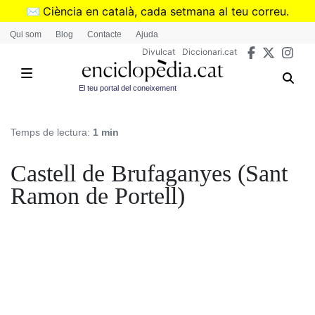
Vés
✉️
Ciència en català, cada setmana al teu correu.
al
➜
Subscriu-te al butlletí de Divulcat
.
Qui som
Blog
Contacte
Ajuda
contingut
Divulcat
Diccionari.cat
El teu portal del coneixement
Temps de lectura:
1 min
Castell de Brufaganyes (Sant
Ramon de Portell)