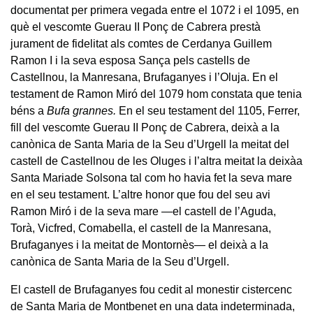
documentat per primera vegada entre el 1072 i el 1095, en
què el vescomte Guerau II Ponç de Cabrera prestà
jurament de fidelitat als comtes de Cerdanya Guillem
Ramon I i la seva esposa Sança pels castells de
Castellnou, la Manresana, Brufaganyes i l’Oluja. En el
testament de Ramon Miró del 1079 hom constata que tenia
béns a
Bufa grannes.
En el seu testament del 1105, Ferrer,
fill del vescomte Guerau II Ponç de Cabrera, deixà a la
canònica de Santa Maria de la Seu d’Urgell la meitat del
castell de Castellnou de les Oluges i l’altra meitat la deixàa
Santa Mariade Solsona tal com ho havia fet la seva mare
en el seu testament. L’altre honor que fou del seu avi
Ramon Miró i de la seva mare —el castell de l’Aguda,
Torà, Vicfred, Comabella, el castell de la Manresana,
Brufaganyes i la meitat de Montornès— el deixà a la
canònica de Santa Maria de la Seu d’Urgell.
El castell de Brufaganyes fou cedit al monestir cistercenc
de Santa Maria de Montbenet en una data indeterminada,