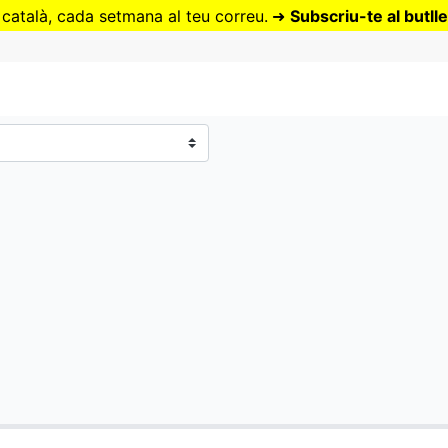
Vés
 català, cada setmana al teu correu.
➜
Subscriu-te al butlle
al
contingut