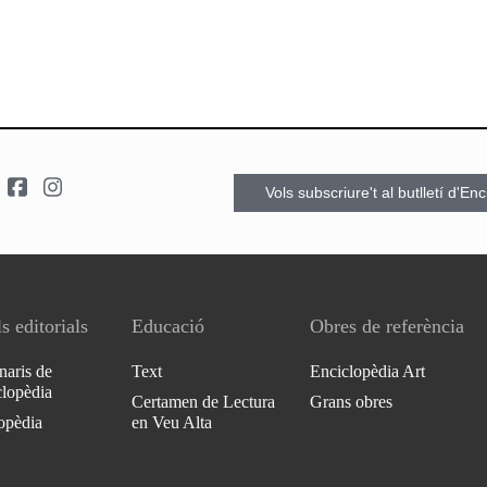
Vols subscriure't al butlletí d'En
s editorials
Educació
Obres de referència
naris de
Text
Enciclopèdia Art
clopèdia
Certamen de Lectura
Grans obres
opèdia
en Veu Alta