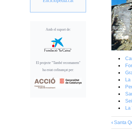
Enciclopèdia.cat
Amb el suport de:
Ca
El projecte "També recomanem"
Fo
ha estat cofinançat per:
Gr
La 
Per
San
Sei
La 
‹
Santa Qu