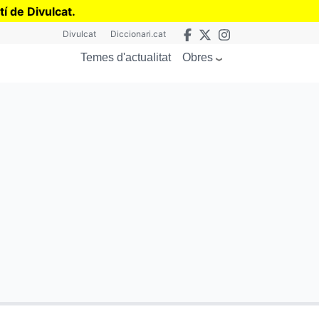
tí de Divulcat
.
Divulcat
Diccionari.cat
Obres
Temes d'actualitat