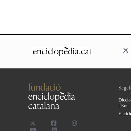
Segell
Diccio
l`Enci
Encicl