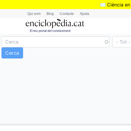
✉️
Ciència en
Qui som
Blog
Contacte
Ajuda
El teu portal del coneixement