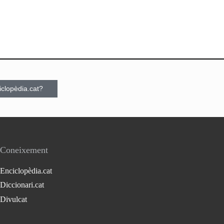
ciclopèdia.cat?
Coneixement
Enciclopèdia.cat
Diccionari.cat
Divulcat