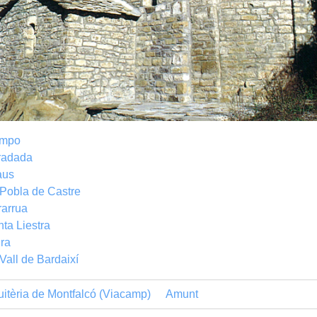
mpo
radada
aus
Pobla de Castre
arrua
ta Liestra
ra
Vall de Bardaixí
itèria de Montfalcó (Viacamp)
Amunt