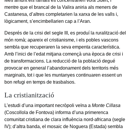
Més amunt els ramals es concentrarien vora Suert, i
mentre que el brancal de la Valira aniria als meners de
Castanesa, d’altres completarien la xarxa de les valls i,
lògicament, s’encimbellarien cap a l’Aran.
Després de la crisi del segle III, es produí la ruralització del
món romà; apareix el cristianisme, i els pobles vascons
sembla que recuperaren la seva empenta característica.
Amb l’inici de l’edat mitjana començà una època de crisi i
de transformacions. La reducció de la població degué
provocar en general l’abandonament dels territoris més
marginals, tot i que les muntanyes continuaren essent un
bon refugi en temps de trasbalsos.
La cristianització
L’estudi d’una important necròpoli veïna a
Monte Cillasa
(Coscollola de Fontova) informa d’una primerenca
comunitat cristiana de clara influència nord-africana (segle
IV); d’altra banda, el mosaic de Noguera (Estada) sembla