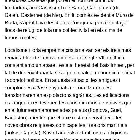
aleshores
castella
que porten el nom de primitius
fundadors; així Castissent (de Sanç), Castigaleu (de
Galef), Casterner (de Ner). En fi, com és evident a Muro de
Roda, s’aprofitava des d’antic l’orografia per a emplaçar
llocs de refugi de tota una col·lectivitat en els cims de
turons i moles.
Localisme i forta empremta cristiana van ser els trets més
remarcables de la nova noblesa del segle VII, en lluita
constant amb un aparell estatal heretat del Baix Imperi, per
tal de desenvolupar la seva potencialitat econòmica, social
i sobretot política. En aquesta situació, les antigues i
sumptuoses
villae
senyorials es ruralitzaren i es
transformaren en explotacions agràries. Les edificacions
es tanquen i esdevenen les construccions defensives que
en el futur seran anomenades palaus (Fontova, Güel,
Banaston), mentre que el luxe resta reservat per a les
noves obres religioses com capelles i oratoris martirials
(potser Capella). Sovint aquests establiments religiosos