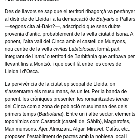
Des de llavors se sap que el territori ribagorçà va pertànyer
al districte de Lleida i a la demarcació de
Balyaris
o Pallars
—segons cita al-Bakr?—, adscripció que sens dubte
provenia d’antic, probablement de la vella ciutat d’Isona. A
ponent, l’alta vall del Cinca amb el castell de Munyons,
nou centre de la vella
civitas Labitolosae
, formà part
integrant de l’
amal
o territori de Barbitània que arribava per
llevant fins a Montsó, i que oscil·là entre les cores de
Lleida i d’Osca.
La pervivència de la ciutat episcopal de Lleida, on
s’assentaren els musulmans, és un fet. Per la banda de
ponent, les cròniques presenten les romanitzades
terrae
del Cinca com a zona de població musulmana des dels
primers temps (
Barbotana
). Entre un i altre sector, elements
toponímics com Castrocit (castell del Sàhib), Magarrofes,
Manimunsons, Àjer, Almuzara, Algar, Miravet, Calàs, etc.,
proposen l’establiment de pactes amb la noblesa local i