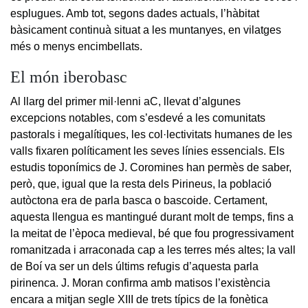
esplugues. Amb tot, segons dades actuals, l’hàbitat
bàsicament continuà situat a les muntanyes, en vilatges
més o menys encimbellats.
El món iberobasc
Al llarg del primer mil·lenni aC, llevat d’algunes
excepcions notables, com s’esdevé a les comunitats
pastorals i megalítiques, les col·lectivitats humanes de les
valls fixaren políticament les seves línies essencials. Els
estudis toponímics de J. Coromines han permès de saber,
però, que, igual que la resta dels Pirineus, la població
autòctona era de parla basca o bascoide. Certament,
aquesta llengua es mantingué durant molt de temps, fins a
la meitat de l’època medieval, bé que fou progressivament
romanitzada i arraconada cap a les terres més altes; la vall
de Boí va ser un dels últims refugis d’aquesta parla
pirinenca. J. Moran confirma amb matisos l’existència
encara a mitjan segle XIII de trets típics de la fonètica