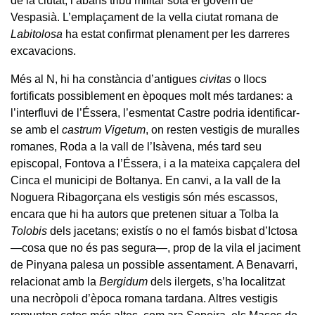
de la ciutat, i abans tribú militar sota el govern de
Vespasià. L’emplaçament de la vella ciutat romana de
Labitolosa
ha estat confirmat plenament per les darreres
excavacions.
Més al N, hi ha constància d’antigues
civitas
o llocs
fortificats possiblement en èpoques molt més tardanes: a
l’interfluvi de l’Éssera, l’esmentat Castre podria identificar-
se amb el
castrum Vigetum
, on resten vestigis de muralles
romanes, Roda a la vall de l’Isàvena, més tard seu
episcopal, Fontova a l’Éssera, i a la mateixa capçalera del
Cinca el municipi de Boltanya. En canvi, a la vall de la
Noguera Ribagorçana els vestigis són més escassos,
encara que hi ha autors que pretenen situar a Tolba la
Tolobis
dels jacetans; existís o no el famós bisbat d’Ictosa
—cosa que no és pas segura—, prop de la vila el jaciment
de Pinyana palesa un possible assentament. A Benavarri,
relacionat amb la
Bergidum
dels ilergets, s’ha localitzat
una necròpoli d’època romana tardana. Altres vestigis