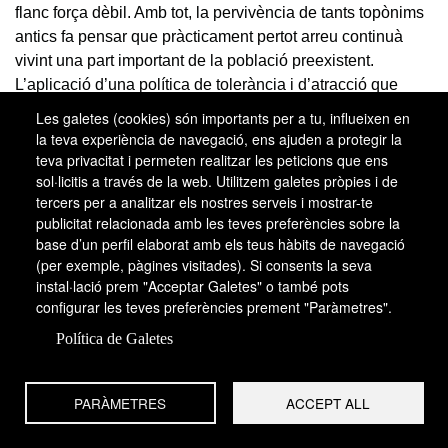
flanc força dèbil. Amb tot, la pervivència de tants topònims
antics fa pensar que pràcticament pertot arreu continuà
vivint una part important de la població preexistent.
L’aplicació d’una política de tolerància i d’atracció que
tingué l’adhesió dels seus habitants, com també el
Les galetes (cookies) són importants per a tu, influeixen en
protagonisme muladí i la introducció progressiva d’un
la teva experiència de navegació, ens ajuden a protegir la
sistema tributari-mercantil, aconseguiren de capgirar la
teva privacitat i permeten realitzar les peticions que ens
sol·licitis a través de la web. Utilitzem galetes pròpies i de
situació. Lleida i Montsó foren repoblades i sorgiren altres
tercers per a analitzar els nostres serveis i mostrar-te
centres importants com Alquèssar, Barbastre i Balaguer.
publicitat relacionada amb les teves preferències sobre la
Lògicament, això degué aprofundir encara més les
base d’un perfil elaborat amb els teus hàbits de navegació
diferències amb el món rural pirinenc, endarrerit, aïllat i
(per exemple, pàgines visitades). Si consents la seva
tancat en ell mateix.
instal·lació prem "Acceptar Galetes" o també pots
configurar les teves preferències prement "Paràmetres".
Mentrestant s’anaren configurant els trets més rellevants
Política de Galetes
que havien de condicionar els futurs esdeveniments a la
Marca Superior: d’una banda, la persistent formació de
coalicions muladís contra poders aliens, i de l’altra, la
PARÀMETRES
ACCEPT ALL
creixent intervenció franca que va conduir a l’erecció d’un
seguit de petits comtats, que des del segle IX van constituir