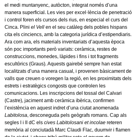
el medi muntanyenc, autòcton, integrat només d’una
manera superficial. Les vies per excel·lència de penetració
i control foren els cursos dels rius, en especial el curs del
Cinca. Plini
el Vell
en el seu catàleg dels pobles hispans
cita els cinciencs, amb la categoria jurídica d’estipendiaris.
Ara com ara, els materials inventariats d’aquesta època
són poc importants però variats: ceràmica, restes de
construccions, monedes, làpides i fins i tot fragments
escultòrics (Graus). Aquests gairebé sempre han estat
localitzats d’una manera casual, i provenen bàsicament de
valls que creuen o voregen la regió, en les proximitats dels
estrets i estratègics congosts que controlen les
comunicacions. Les inscripcions del tossal del Calvari
(Castre), jaciment amb ceràmica ibèrica, confirmen
l’existència en aquest indret d’una ciutat anomenada
Labitolosa
, desconeguda pels geògrafs romans. Cap als
segles I i II dC els
cives Labitolosani et incolae
reteren
memòria al conciutadà Marc Claudi Flac, duumvir i flamen