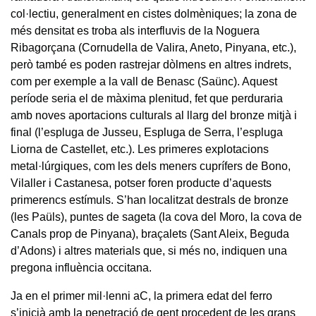
col·lectiu, generalment en cistes dolmèniques; la zona de
més densitat es troba als interfluvis de la Noguera
Ribagorçana (Cornudella de Valira, Aneto, Pinyana, etc.),
però també es poden rastrejar dòlmens en altres indrets,
com per exemple a la vall de Benasc (Saünc). Aquest
període seria el de màxima plenitud, fet que perduraria
amb noves aportacions culturals al llarg del bronze mitjà i
final (l’espluga de Jusseu, Espluga de Serra, l’espluga
Liorna de Castellet, etc.). Les primeres explotacions
metal·lúrgiques, com les dels meners cuprífers de Bono,
Vilaller i Castanesa, potser foren producte d’aquests
primerencs estímuls. S’han localitzat destrals de bronze
(les Paüls), puntes de sageta (la cova del Moro, la cova de
Canals prop de Pinyana), braçalets (Sant Aleix, Beguda
d’Adons) i altres materials que, si més no, indiquen una
pregona influència occitana.
Ja en el primer mil·lenni aC, la primera edat del ferro
s’inicià amb la penetració de gent procedent de les grans