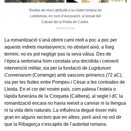
Restes de murs atribuïts a la ciutat romana de
Labitolosa, en curs d’excavació, al tossal del
Calvari de la Pobla de Castre.
ARXIU ECSA
La romanització s’anà obrint camí molt a poc a poc per
aquests indrets muntanyencs; no obstant això, a llarg
termini, no es pot negligir pas la seva vàlua. Des de
l’època sertoriana hom constata una decidida i creixent
intervenció militar, sia per la fundació de
Lugdunum
Convenarum
(Comenge) amb vascons pirinencs (72 aC),
sia per les lluites entre Pompeu i Cèsar a les contrades de
Lleida. En el cor del nostre país, com palesa l’estela o
làpida funerària de la Croqueta (Calbera), al segle I dC la
romanització encara no havia reeixit a canviar ni la llengua
ni la vida dels naturals. La influència degué ésser més
gran en alguns sectors que en altres, però això no vol dir
que la Ribagorça s’escapés de l’autoritat romana.