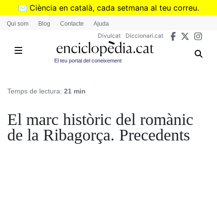
Vés
✉️
Ciència en català, cada setmana al teu correu.
al
➜
Subscriu-te al butlletí de Divulcat
.
Qui som
Blog
Contacte
Ajuda
contingut
Divulcat
Diccionari.cat
El teu portal del coneixement
Temps de lectura:
21 min
El marc històric del romànic
de la Ribagorça. Precedents