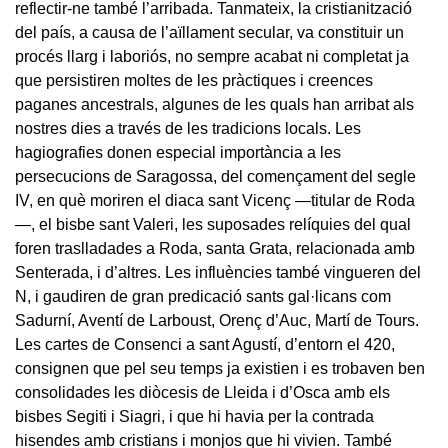
reflectir-ne també l’arribada. Tanmateix, la cristianització
del país, a causa de l’aïllament secular, va constituir un
procés llarg i laboriós, no sempre acabat ni completat ja
que persistiren moltes de les pràctiques i creences
paganes ancestrals, algunes de les quals han arribat als
nostres dies a través de les tradicions locals. Les
hagiografies donen especial importància a les
persecucions de Saragossa, del començament del segle
IV, en què moriren el diaca sant Vicenç —titular de Roda
—, el bisbe sant Valeri, les suposades relíquies del qual
foren traslladades a Roda, santa Grata, relacionada amb
Senterada, i d’altres. Les influències també vingueren del
N, i gaudiren de gran predicació sants gal·licans com
Sadurní, Aventí de Larboust, Orenç d’Auc, Martí de Tours.
Les cartes de Consenci a sant Agustí, d’entorn el 420,
consignen que pel seu temps ja existien i es trobaven ben
consolidades les diòcesis de Lleida i d’Osca amb els
bisbes Segiti i Siagri, i que hi havia per la contrada
hisendes amb cristians i monjos que hi vivien. També