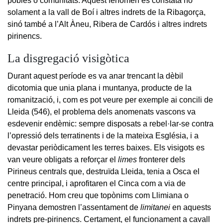
pobles o comunitats. Aquest fenomen es constata no
solament a la vall de Boí i altres indrets de la Ribagorça,
sinó també a l’Alt Àneu, Ribera de Cardós i altres indrets
pirinencs.
La disgregació visigòtica
Durant aquest període es va anar trencant la dèbil
dicotomia que unia plana i muntanya, producte de la
romanització, i, com es pot veure per exemple ai concili de
Lleida (546), el problema dels anomenats vascons va
esdevenir endèmic: sempre disposats a rebel·lar-se contra
l’opressió dels terratinents i de la mateixa Església, i a
devastar periòdicament les terres baixes. Els visigots es
van veure obligats a reforçar el
limes
fronterer dels
Pirineus centrals que, destruïda Lleida, tenia a Osca el
centre principal, i aprofitaren el Cinca com a via de
penetració. Hom creu que topònims com Llimiana o
Pinyana demostren l’assentament de
limitanei
en aquests
indrets pre-pirinencs. Certament, el funcionament a cavall