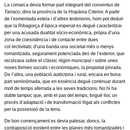
La comarca devia formar part integrant del
conventus
de
Tarraco
, dins la província de la Hispània Citerior. A partir
de l’esmentada estela i d’altres testimonis, hom pot deduir
que la Ribagorça d’època imperial es degué caracteritzar
per una acusada dualitat sòcio-econòmica, pròpia d’una
zona de coexistència i de contacte entre dues
col·lectivitats; d’una banda una societat més o menys
romanitzada, segurament potenciada des de l’exterior, que
recolzava sobre el clàssic règim municipal i sobre unes
noves formes socials i econòmiques, la propietat privada.
De l’altra, una població autòctona i rural, encara en bona
part seminòmada, que en essència degué continuar durant
molt de temps aferrada a les seves tradicions. No hi ha
dubte tampoc que, amb el pas del temps, tingué lloc un
procés d’adaptació i de transformació lligat als conflictes
per la possessió de la terra.
De bon començament es devia palesar, doncs, la
contraposició existent entre les planes més romanitzades i