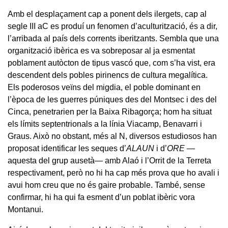
Amb el desplaçament cap a ponent dels ilergets, cap al
segle III aC es produí un fenomen d’aculturització, és a dir,
l’arribada al país dels corrents iberitzants. Sembla que una
organització ibèrica es va sobreposar al ja esmentat
poblament autòcton de tipus vascó que, com s’ha vist, era
descendent dels pobles pirinencs de cultura megalítica.
Els poderosos veïns del migdia, el poble dominant en
l’època de les guerres púniques des del Montsec i des del
Cinca, penetrarien per la Baixa Ribagorça; hom ha situat
els límits septentrionals a la línia Viacamp, Benavarri i
Graus. Això no obstant, més al N, diversos estudiosos han
proposat identificar les seques d’
ALAUN
i d’
ORE
—
aquesta del grup ausetà— amb Alaó i l’Orrit de la Terreta
respectivament, però no hi ha cap més prova que ho avali i
avui hom creu que no és gaire probable. També, sense
confirmar, hi ha qui fa esment d’un poblat ibèric vora
Montanui.