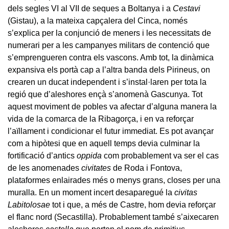
dels segles VI al VII de seques a Boltanya i a
Cestavi
(Gistau), a la mateixa capçalera del Cinca, només
s’explica per la conjunció de meners i les necessitats de
numerari per a les campanyes militars de contenció que
s’emprengueren contra els vascons. Amb tot, la dinàmica
expansiva els portà cap a l’altra banda dels Pirineus, on
crearen un ducat independent i s’instal·laren per tota la
regió que d’aleshores ençà s’anomenà Gascunya. Tot
aquest moviment de pobles va afectar d’alguna manera la
vida de la comarca de la Ribagorça, i en va reforçar
l’aïllament i condicionar el futur immediat. Es pot avançar
com a hipòtesi que en aquell temps devia culminar la
fortificació d’antics
oppida
com probablement va ser el cas
de les anomenades
civitates
de Roda i Fontova,
plataformes enlairades més o menys grans, closes per una
muralla. En un moment incert desaparegué la
civitas
Labitolosae
tot i que, a més de Castre, hom devia reforçar
el flanc nord (Secastilla). Probablement també s’aixecaren