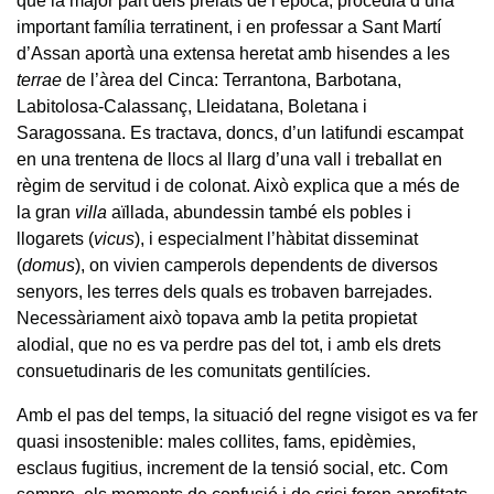
que la major part dels prelats de l’època, procedia d’una
important família terratinent, i en professar a Sant Martí
d’Assan aportà una extensa heretat amb hisendes a les
terrae
de l’àrea del Cinca: Terrantona, Barbotana,
Labitolosa-Calassanç, Lleidatana, Boletana i
Saragossana. Es tractava, doncs, d’un latifundi escampat
en una trentena de llocs al llarg d’una vall i treballat en
règim de servitud i de colonat. Això explica que a més de
la gran
villa
aïllada, abundessin també els pobles i
llogarets (
vicus
), i especialment l’hàbitat disseminat
(
domus
), on vivien camperols dependents de diversos
senyors, les terres dels quals es trobaven barrejades.
Necessàriament això topava amb la petita propietat
alodial, que no es va perdre pas del tot, i amb els drets
consuetudinaris de les comunitats gentilícies.
Amb el pas del temps, la situació del regne visigot es va fer
quasi insostenible: males collites, fams, epidèmies,
esclaus fugitius, increment de la tensió social, etc. Com