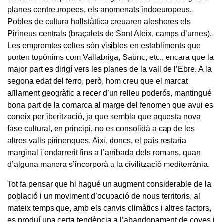
planes centreuropees, els anomenats indoeuropeus.
Pobles de cultura hallstàttica creuaren aleshores els
Pirineus centrals (braçalets de Sant Aleix, camps d’urnes).
Les empremtes celtes són visibles en establiments que
porten topònims com Vallabriga, Saünc, etc., encara que la
major part es dirigí vers les planes de la vall de l’Ebre. A la
segona edat del ferro, però, hom creu que el marcat
aïllament geogràfic a recer d’un relleu poderós, mantingué
bona part de la comarca al marge del fenomen que avui es
coneix per iberització, ja que sembla que aquesta nova
fase cultural, en principi, no es consolidà a cap de les
altres valls pirinenques. Així, doncs, el país restaria
marginal i endarrerit fins a l’arribada dels romans, quan
d’alguna manera s’incorporà a la civilització mediterrània.
Tot fa pensar que hi hagué un augment considerable de la
població i un moviment d’ocupació de nous territoris, al
mateix temps que, amb els canvis climàtics i altres factors,
es produí una certa tendència a l’abandonament de coves i