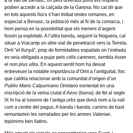
a la vall de Benasc, on pels diversos ports els hispans
podien accedir a la calçada de la Garona. No cal dir que
en tots aquests llocs s’han trobat restes romanes, en
especial a Benasc, la població més al N de la comarca, i
hom pensa en la possibilitat que els meners d’argent
fossin ja explotats. A l’altra banda, seguint la Noguera, cal
situar a Viacamp un altre vial de penetració vers la Terreta.
Orrit “
el llunyà
”, prop de formidables espadats on l’estrada
es veia obligada a pujar pels colls careners, sembla ésser
el
non plus ultra
. En aquest sentit hom ha deixat
entreveure la notable importància d’Orrit a l’antiguitat, lloc
que caldria relacionar amb la comunitat d’origen d’un
Publio Mario Calpurniano Orretano
esmentat en una
inscripció de la veïna ciutat d’
Aeso
(Isona); de fet al segle
IX hi ha al·lusions de l’antiga
urbs
que donà nom a la vall
com a centre del pagus. A banda i banda, camins de bast
remuntarien les serralades per les
amnes Valeriae
,
topònims ben llatins.