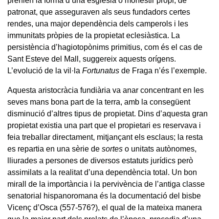
prenien la forma d’una església o monestir propi, de
patronat, que asseguraven als seus fundadors certes
rendes, una major dependència dels camperols i les
immunitats pròpies de la propietat eclesiàstica. La
persistència d’hagiotopònims primitius, com és el cas de
Sant Esteve del Mall, suggereix aquests orígens.
L’evolució de la vil·la
Fortunatus
de Fraga n’és l’exemple.
Aquesta aristocràcia fundiària va anar concentrant en les
seves mans bona part de la terra, amb la consegüent
disminució d’altres tipus de propietat. Dins d’aquesta gran
propietat existia una part que el propietari es reservava i
feia treballar directament, mitjançant els esclaus; la resta
es repartia en una sèrie de
sortes
o unitats autònomes,
lliurades a persones de diversos estatuts jurídics però
assimilats a la realitat d’una dependència total. Un bon
mirall de la importància i la pervivència de l’antiga classe
senatorial hispanoromana és la documentació del bisbe
Vicenç d’Osca (557-576?), el qual de la mateixa manera