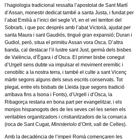
l’hagiologia tradicional ressalta l’apostolat de Sant Martí
d’Assan, monestir dedicat també a santa Justa, i fundat per
l’abat Emilià a l’inici del segle VI, en el veí territori del
Sobrarb, i que poc després amb l’abat Victorià, ajudat per
santa Maura i sant Gaudiós, tingué gran expansió; Duran i
Gudiol, però, situa el primitiu Assan vora Osca. D’altra
banda, cal destacar l’il·lustre sant Just, germà dels bisbes
de València, d’Ègara i d’Osca. El primer bisbe conegut
d’Urgell sens dubte va impulsar el moviment eremític i
cenobític a la nostra terra, i també el culte a sant Vicenç
màrtir segons alguns dels seus escrits conservats. Tot
plegat, entre els bisbats de Lleida (que segons tradició
arribava fins a Isona i Fonts), d’Urgell i d’Osca, la
Ribagorça restaria en bona part per evangelitzar, i els
monjos hispanogots des de les seves cel·les serien els
veritables organitzadors i cristianitzadors de la comarca
(roca de Sant Cugat,
Ministeriolo
d’Orrit, vall de Celles).
Amb la decadència de l’imperi Romà començaren les