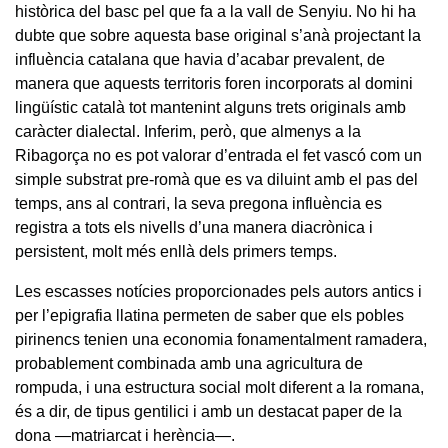
històrica del basc pel que fa a la vall de Senyiu. No hi ha
dubte que sobre aquesta base original s’anà projectant la
influència catalana que havia d’acabar prevalent, de
manera que aquests territoris foren incorporats al domini
lingüístic català tot mantenint alguns trets originals amb
caràcter dialectal. Inferim, però, que almenys a la
Ribagorça no es pot valorar d’entrada el fet vascó com un
simple substrat pre-romà que es va diluint amb el pas del
temps, ans al contrari, la seva pregona influència es
registra a tots els nivells d’una manera diacrònica i
persistent, molt més enllà dels primers temps.
Les escasses notícies proporcionades pels autors antics i
per l’epigrafia llatina permeten de saber que els pobles
pirinencs tenien una economia fonamentalment ramadera,
probablement combinada amb una agricultura de
rompuda, i una estructura social molt diferent a la romana,
és a dir, de tipus gentilici i amb un destacat paper de la
dona —matriarcat i herència—.