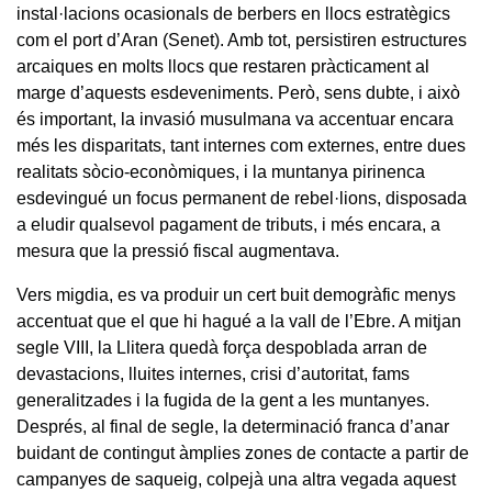
instal·lacions ocasionals de berbers en llocs estratègics
com el port d’Aran (Senet). Amb tot, persistiren estructures
arcaiques en molts llocs que restaren pràcticament al
marge d’aquests esdeveniments. Però, sens dubte, i això
és important, la invasió musulmana va accentuar encara
més les disparitats, tant internes com externes, entre dues
realitats sòcio-econòmiques, i la muntanya pirinenca
esdevingué un focus permanent de rebel·lions, disposada
a eludir qualsevol pagament de tributs, i més encara, a
mesura que la pressió fiscal augmentava.
Vers migdia, es va produir un cert buit demogràfic menys
accentuat que el que hi hagué a la vall de l’Ebre. A mitjan
segle VIII, la Llitera quedà força despoblada arran de
devastacions, lluites internes, crisi d’autoritat, fams
generalitzades i la fugida de la gent a les muntanyes.
Després, al final de segle, la determinació franca d’anar
buidant de contingut àmplies zones de contacte a partir de
campanyes de saqueig, colpejà una altra vegada aquest