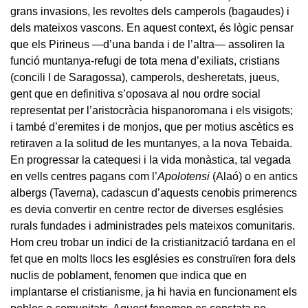
grans invasions, les revoltes dels camperols (bagaudes) i
dels mateixos vascons. En aquest context, és lògic pensar
que els Pirineus —d’una banda i de l’altra— assoliren la
funció muntanya-refugi de tota mena d’exiliats, cristians
(concili I de Saragossa), camperols, desheretats, jueus,
gent que en definitiva s’oposava al nou ordre social
representat per l’aristocràcia hispanoromana i els visigots;
i també d’eremites i de monjos, que per motius ascètics es
retiraven a la solitud de les muntanyes, a la nova Tebaida.
En progressar la catequesi i la vida monàstica, tal vegada
en vells centres pagans com l’
Apolotensi
(Alaó) o en antics
albergs (Taverna), cadascun d’aquests cenobis primerencs
es devia convertir en centre rector de diverses esglésies
rurals fundades i administrades pels mateixos comunitaris.
Hom creu trobar un indici de la cristianització tardana en el
fet que en molts llocs les esglésies es construïren fora dels
nuclis de poblament, fenomen que indica que en
implantarse el cristianisme, ja hi havia en funcionament els