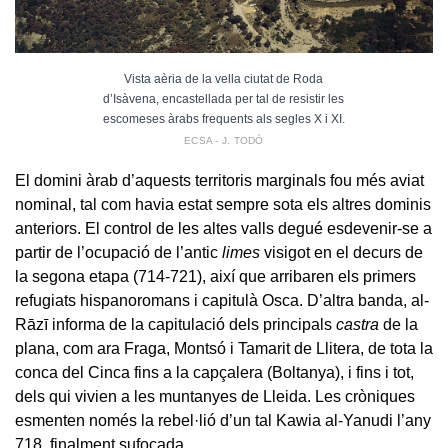
Vista aèria de la vella ciutat de Roda
d’Isàvena, encastellada per tal de resistir les
escomeses àrabs frequents als segles X i XI.
ECSA - J. TODÓ
El domini àrab d’aquests territoris marginals fou més aviat
nominal, tal com havia estat sempre sota els altres dominis
anteriors. El control de les altes valls degué esdevenir-se a
partir de l’ocupació de l’antic
limes
visigot en el decurs de
la segona etapa (714-721), així que arribaren els primers
refugiats hispanoromans i capitulà Osca. D’altra banda, al-
Rāzī informa de la capitulació dels principals
castra
de la
plana, com ara Fraga, Montsó i Tamarit de Llitera, de tota la
conca del Cinca fins a la capçalera (Boltanya), i fins i tot,
dels qui vivien a les muntanyes de Lleida. Les cròniques
esmenten només la rebel·lió d’un tal Kawia al-Yanudi l’any
718, finalment sufocada.