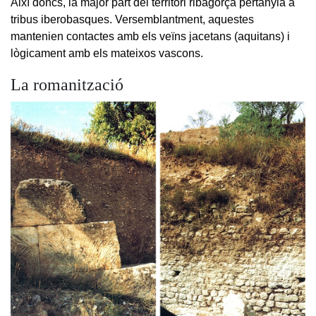
Així doncs, la major part del territori ribagorçà pertanyia a
tribus iberobasques. Versemblantment, aquestes
mantenien contactes amb els veïns jacetans (aquitans) i
lògicament amb els mateixos vascons.
La romanització