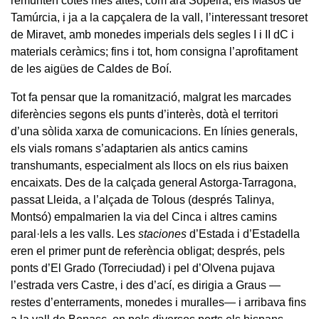
remunten cotes més altes, com ara Sopeira, els Masos de
Tamúrcia, i ja a la capçalera de la vall, l’interessant tresoret
de Miravet, amb monedes imperials dels segles I i II dC i
materials ceràmics; fins i tot, hom consigna l’aprofitament
de les aigües de Caldes de Boí.
Tot fa pensar que la romanització, malgrat les marcades
diferències segons els punts d’interès, dotà el territori
d’una sòlida xarxa de comunicacions. En línies generals,
els vials romans s’adaptarien als antics camins
transhumants, especialment als llocs on els rius baixen
encaixats. Des de la calçada general Astorga-Tarragona,
passat Lleida, a l’alçada de Tolous (després Talinya,
Montsó) empalmarien la via del Cinca i altres camins
paral·lels a les valls. Les
staciones
d’Estada i d’Estadella
eren el primer punt de referència obligat; després, pels
ponts d’El Grado (Torreciudad) i pel d’Olvena pujava
l’estrada vers Castre, i des d’ací, es dirigia a Graus —
restes d’enterraments, monedes i muralles— i arribava fins