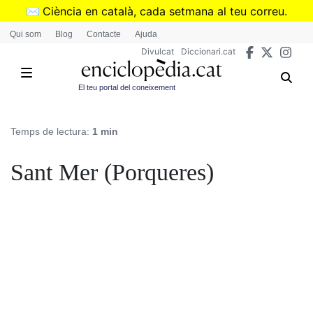
Vés
✉️
Ciència en català, cada setmana al teu correu.
al
➜
Subscriu-te al butlletí de Divulcat
.
Qui som
Blog
Contacte
Ajuda
contingut
Divulcat
Diccionari.cat
El teu portal del coneixement
Temps de lectura:
1 min
Sant Mer (Porqueres)