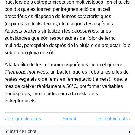
fructífers dels estreptomicets són molt vistosos i en ells, els
conidis que es formen per fragmentació del miceli
procariòtic es disposen de formes característiques
(espirals, verticils, feixos, etc.) segons les espècies.
Aquests bacteris sintetitzen les
geoosmines
, unes
substàncies que són responsables de l’olor de terra
mullada, perceptible després de la pluja o en projectar l’alè
sobre una gleva de sòl.
A la família de les micromonosporàcies, hi ha el gènere
Thermoactinomyces
, un bacteri que es troba a les piles de
restes vegetals o de fems en fermentació (femers) i que, a
més de crèixer ràpidament a 50°C, pot formar veritables
endòspores, i no conidis com a la resta dels
estreptomicets.
‹
Els gracilicutats
Amunt
Els mol·licutats
›
Sumari de l’obra