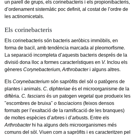
un parell de grups, els corinebacteris i els propionibacteris,
d’ordenament sistemàtic poc definit, al costat de l’ordre de
les actinomicetals.
Els corinebacteris
Els corinebacteris són bacteris aeròbics immòbils, en
forma de bacil, amb tendència marcada al pleomorfisme.
La separació incompleta d’aquests bacteris després de la
divisió dona lloc a formes característiques en
V.
Inclou els
gèneres
Corynebacterium, Arthrobacter
i alguns altres.
Els
Corynebacterium
són sapròfits del sòl o patògens de
plantes i animals.
C. diphteriae
és el microorganisme de la
diftèria.
C. fascians
és un patogen vegetal que produeix les
"escombres de bruixa"
o fasciacions
(feixos densos
formats per l’exaltació de la ramificació de les branques)
de moltes espècies d’arbres i d’arbusts. Entre els
Arthrobacter
hi ha alguns dels microorganismes més
comuns del sòl. Viuen com a sapròfits i es caracteritzen pel