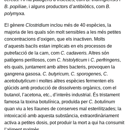
B. popiliae
, i alguns productors d’antibiòtics, com
B.
polymyxa.
El gènere
Clostridium
inclou més de 40 espècies, la
majoria de les quals són molt sensibles a les més petites
concentracions d’oxigen, que els inactiven. Molts
d’aquests bacils estan implicats en els processos de
putrefacció de la carn, com
C. cadaveris.
Altres són
patògens perillosos, com
C. histolyticum
i
C
.
perfringens
,
els quals, juntament amb altres bacteris, provoquen la
gangrena gasosa.
C. butyricum, C. sporogenes, C.
acetobutylicum
i moltes altres espècies fermenten els
glúcids amb producció de dissolvents orgànics, com el
butanol, l’acetona, etc., d’interès industrial. És tristament
famosa la toxina botulínica, produïda per
C. botulinum
quan viu a les llaunes de conserves mal esterilitzades; la
intoxicació amb aquesta substància, extraordinàriament
activa a petites dosis, pot produir la mort a qui ha consumit
l’aliment malmès.