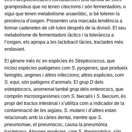
grampositius que no tenen citocroms i són fermentadors, o
sigui que tenen metabolisme anaeròbic, si bé toleren la
presència d’oxigen. Presenten una marcada tendència a
formar cadenetes de cèl·lules després de la divisió. El seu
metabolisme de fermentadors làctics i la tolerància a
l’oxigen, els apropa a les lactobacil·làcies, tractades més
endavant.
El gènere més ric en espècies és
Streptococcus
, que
inclou espècies patògenes com
S
.
pyogenes
, que produeix
faringitis, angines i altres infeccions; altres espècies, com
S. equi
, són patògens d’animals. El grup
D
dels
estreptococs, anomenat també grup dels enterococs, que
comprèn microorganismes com
S. faecalis
i
S. faecium
, és
propi del tractus intestinal i s’utilitza com a indicador de la
contaminació de les aigües.
S. mutans
i d’altres estan
relacionats amb la càries dental, mentre que
S.
pneumoniae
, el pneumococ, causa la pneumònia
bacteriana. Algunes espècies, com
S. thermophilus
, són