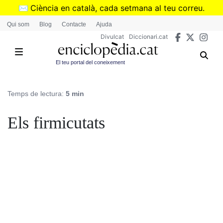
Vés
✉️
Ciència en català, cada setmana al teu correu.
al
➜
Subscriu-te al butlletí de Divulcat
.
Qui som
Blog
Contacte
Ajuda
contingut
Divulcat
Diccionari.cat
El teu portal del coneixement
Temps de lectura:
5 min
Els firmicutats