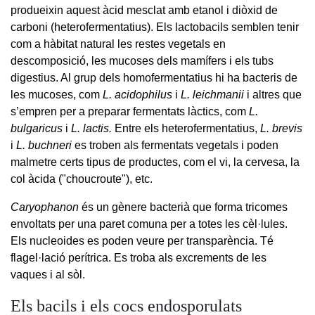
produeixin aquest àcid mesclat amb etanol i diòxid de
carboni (heterofermentatius). Els lactobacils semblen tenir
com a hàbitat natural les restes vegetals en
descomposició, les mucoses dels mamífers i els tubs
digestius. Al grup dels homofermentatius hi ha bacteris de
les mucoses, com
L. acidophilus
i
L. leichmanii
i altres que
s’empren per a preparar fermentats làctics, com
L.
bulgaricus
i
L. lactis.
Entre els heterofermentatius,
L. brevis
i
L. buchneri
es troben als fermentats vegetals i poden
malmetre certs tipus de productes, com el vi, la cervesa, la
col àcida ("choucroute"), etc.
Caryophanon
és un gènere bacterià que forma tricomes
envoltats per una paret comuna per a totes les cèl·lules.
Els nucleoides es poden veure per transparència. Té
flagel·lació perítrica. Es troba als excrements de les
vaques i al sòl.
Els bacils i els cocs endosporulats