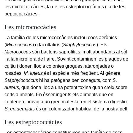
les micrococcàcies, la de les estreptococcàcies i la de les
peptococcàcies.
Les micrococcàcies
La família de les micrococcàcies inclou cocs aeròbics
(
Micrococcus
) o facultatius (
Staphylococcus
). Els
Micrococcus
són bacteris saprofítics, molt abundants al sòl
i a la microflora de l’aire. Sovint contaminen les plaques de
cultiu i donen lloc a colònies grogues, ataronjades o
rosades.
M. luteus
és l’espècie més freqüent. Al gènere
Staphylococcus
hi ha patògens ben coneguts, com
S.
aureus
, que dona lloc a una potent toxina quan creix sobre
certs aliments. En ésser ingerits els aliments que en
contenen, provoca un greu malestar en el sistema digestiu.
S. epidermidis
és un colonitzador habitual de la nostra pell.
Les estreptococcàcies
Les estreptococcàcies constitueixen una família de cocs