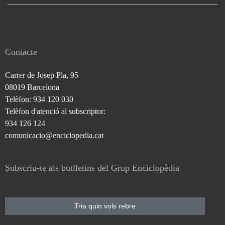
Contacte
Carrer de Josep Pla, 95
08019 Barcelona
Telèfon: 934 120 030
Telèfon d'atenció al subscriptor:
934 126 124
comunicacio@enciclopedia.cat
Subscriu-te als butlletins del Grup Enciclopèdia
Tria quin vols rebre