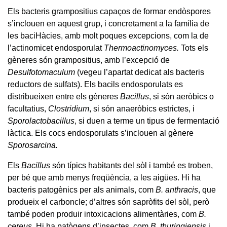
Els bacteris grampositius capaços de formar endòspores
s’inclouen en aquest grup, i concretament a la família de
les baciHàcies, amb molt poques excepcions, com la de
l’actinomicet endosporulat
Thermoactinomyces.
Tots els
gèneres són grampositius, amb l’excepció de
Desulfotomaculum
(vegeu l’apartat dedicat als bacteris
reductors de sulfats). Els bacils endosporulats es
distribueixen entre els gèneres
Bacillus
, si són aeròbics o
facultatius,
Clostridium
, si són anaeròbics estrictes, i
Sporolactobacillus
, si duen a terme un tipus de fermentació
làctica. Els cocs endosporulats s’inclouen al gènere
Sporosarcina.
Els
Bacillus
són típics habitants del sòl i també es troben,
per bé que amb menys freqüència, a les aigües. Hi ha
bacteris patogènics per als animals, com
B. anthracis
, que
produeix el carboncle; d’altres són sapròfits del sòl, però
també poden produir intoxicacions alimentàries, com
B.
cereus.
Hi ha patògens d’insectes, com
B. thuringiensis
i