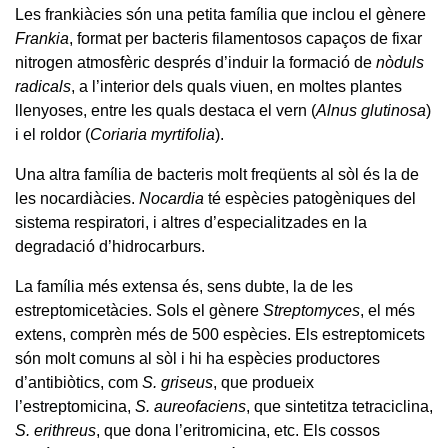
Les frankiàcies són una petita família que inclou el gènere
Frankia
, format per bacteris filamentosos capaços de fixar
nitrogen atmosfèric després d’induir la formació de
nòduls
radicals
, a l’interior dels quals viuen, en moltes plantes
llenyoses, entre les quals destaca el vern (
Alnus glutinosa
)
i el roldor (
Coriaria myrtifolia
).
Una altra família de bacteris molt freqüents al sòl és la de
les nocardiàcies.
Nocardia
té espècies patogèniques del
sistema respiratori, i altres d’especialitzades en la
degradació d’hidrocarburs.
La família més extensa és, sens dubte, la de les
estreptomicetàcies. Sols el gènere
Streptomyces
, el més
extens, comprèn més de 500 espècies. Els estreptomicets
són molt comuns al sòl i hi ha espècies productores
d’antibiòtics, com
S. griseus
, que produeix
l’estreptomicina,
S. aureofaciens
, que sintetitza tetraciclina,
S. erithreus
, que dona l’eritromicina, etc. Els cossos