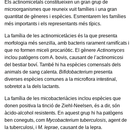
Els actinomicetals constitueixen un gran grup de
microorganismes que reuneix vuit famílies i una gran
quantitat de gèneres i espècies. Esmentarem les famílies
més importants i els representants més típics.
La família de les actinomicetàcies és la que presenta
morfologia més senzilla, amb bacteris rarament ramifícats i
que no formen miceli procariòtic. El gènere
Actinomyces
inclou patògens com A. bovis, causant de l’actinomicosi
del bestiar boví. També hi ha espècies comensals dels
animals de sang calenta.
Bifidobacterium
presenta
diverses espècies comunes a la microflora intestinal,
sobretot a la dels lactants.
La família de les micobacteriàcies inclou espècies que
donen positiva la tinció de Ziehl-Neelsen, és a dir, són
àcido-alcohol resistents. En aquest grup hi ha patògens
ben coneguts, com
Mycobacterium tuberculosis
, agent de
la tuberculosi, i
M. leprae
, causant de la lepra.