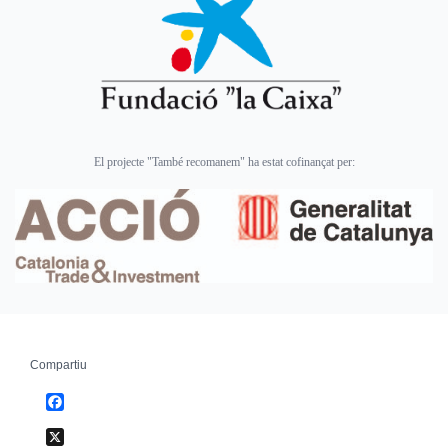
El projecte "També recomanem" ha estat cofinançat per:
Compartiu
Facebook
X