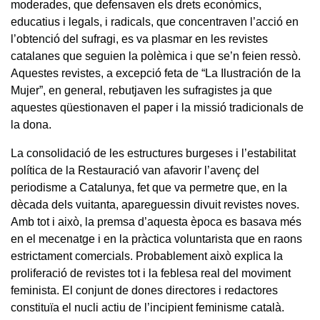
moderades, que defensaven els drets econòmics,
educatius i legals, i radicals, que concentraven l’acció en
l’obtenció del sufragi, es va plasmar en les revistes
catalanes que seguien la polèmica i que se’n feien ressò.
Aquestes revistes, a excepció feta de “La Ilustración de la
Mujer”, en general, rebutjaven les sufragistes ja que
aquestes qüestionaven el paper i la missió tradicionals de
la dona.
La consolidació de les estructures burgeses i l’estabilitat
política de la Restauració van afavorir l’avenç del
periodisme a Catalunya, fet que va permetre que, en la
dècada dels vuitanta, apareguessin divuit revistes noves.
Amb tot i això, la premsa d’aquesta època es basava més
en el mecenatge i en la pràctica voluntarista que en raons
estrictament comercials. Probablement això explica la
proliferació de revistes tot i la feblesa real del moviment
feminista. El conjunt de dones directores i redactores
constituïa el nucli actiu de l’incipient feminisme català.