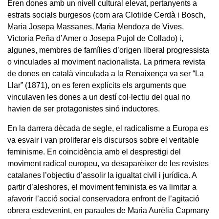
Eren dones amb un nivell cultural elevat, pertanyents a
estrats socials burgesos (com ara Clotilde Cerdà i Bosch,
Maria Josepa Massanes, Maria Mendoza de Vives,
Victoria Peña d’Amer o Josepa Pujol de Collado) i,
algunes, membres de famílies d’origen liberal progressista
o vinculades al moviment nacionalista. La primera revista
de dones en català vinculada a la Renaixença va ser “La
Llar” (1871), on es feren explícits els arguments que
vinculaven les dones a un destí col·lectiu del qual no
havien de ser protagonistes sinó inductores.
En la darrera dècada de segle, el radicalisme a Europa es
va esvair i van proliferar els discursos sobre el veritable
feminisme. En coincidència amb el desprestigi del
moviment radical europeu, va desaparèixer de les revistes
catalanes l’objectiu d’assolir la igualtat civil i jurídica. A
partir d’aleshores, el moviment feminista es va limitar a
afavorir l’acció social conservadora enfront de l’agitació
obrera esdevenint, en paraules de Maria Aurèlia Capmany