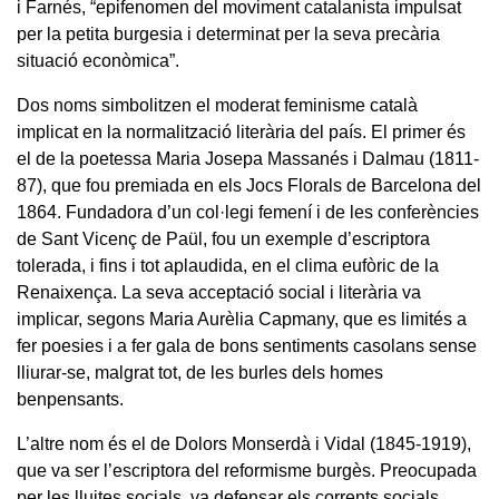
i Farnés, “epifenomen del moviment catalanista impulsat
per la petita burgesia i determinat per la seva precària
situació econòmica”.
Dos noms simbolitzen el moderat feminisme català
implicat en la normalització literària del país. El primer és
el de la poetessa Maria Josepa Massanés i Dalmau (1811-
87), que fou premiada en els Jocs Florals de Barcelona del
1864. Fundadora d’un col·legi femení i de les conferències
de Sant Vicenç de Paül, fou un exemple d’escriptora
tolerada, i fins i tot aplaudida, en el clima eufòric de la
Renaixença. La seva acceptació social i literària va
implicar, segons Maria Aurèlia Capmany, que es limités a
fer poesies i a fer gala de bons sentiments casolans sense
lliurar-se, malgrat tot, de les burles dels homes
benpensants.
L’altre nom és el de Dolors Monserdà i Vidal (1845-1919),
que va ser l’escriptora del reformisme burgès. Preocupada
per les lluites socials, va defensar els corrents socials