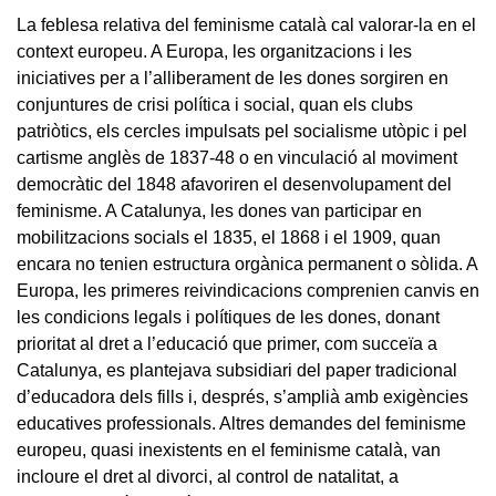
La feblesa relativa del feminisme català cal valorar-la en el
context europeu. A Europa, les organitzacions i les
iniciatives per a l’alliberament de les dones sorgiren en
conjuntures de crisi política i social, quan els clubs
patriòtics, els cercles impulsats pel socialisme utòpic i pel
cartisme anglès de 1837-48 o en vinculació al moviment
democràtic del 1848 afavoriren el desenvolupament del
feminisme. A Catalunya, les dones van participar en
mobilitzacions socials el 1835, el 1868 i el 1909, quan
encara no tenien estructura orgànica permanent o sòlida. A
Europa, les primeres reivindicacions comprenien canvis en
les condicions legals i polítiques de les dones, donant
prioritat al dret a l’educació que primer, com succeïa a
Catalunya, es plantejava subsidiari del paper tradicional
d’educadora dels fills i, després, s’amplià amb exigències
educatives professionals. Altres demandes del feminisme
europeu, quasi inexistents en el feminisme català, van
incloure el dret al divorci, al control de natalitat, a