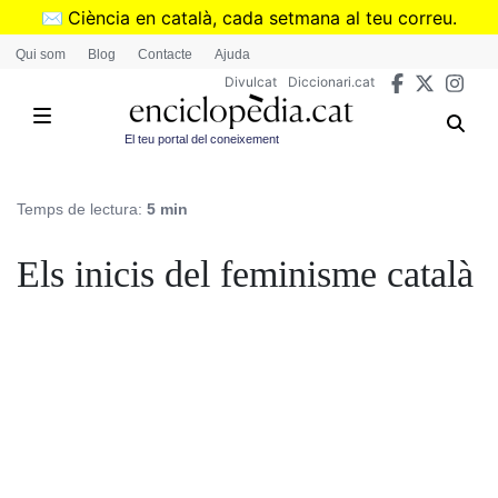
Vés
✉️
Ciència en català, cada setmana al teu correu.
al
➜
Subscriu-te al butlletí de Divulcat
.
Qui som
Blog
Contacte
Ajuda
contingut
Divulcat
Diccionari.cat
El teu portal del coneixement
Temps de lectura:
5 min
Els inicis del feminisme català