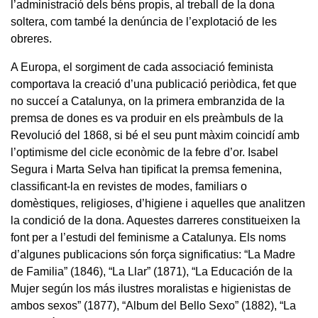
l’administració dels béns propis, al treball de la dona
soltera, com també la denúncia de l’explotació de les
obreres.
A Europa, el sorgiment de cada associació feminista
comportava la creació d’una publicació periòdica, fet que
no succeí a Catalunya, on la primera embranzida de la
premsa de dones es va produir en els preàmbuls de la
Revolució del 1868, si bé el seu punt màxim coincidí amb
l’optimisme del cicle econòmic de la febre d’or. Isabel
Segura i Marta Selva han tipificat la premsa femenina,
classificant-la en revistes de modes, familiars o
domèstiques, religioses, d’higiene i aquelles que analitzen
la condició de la dona. Aquestes darreres constitueixen la
font per a l’estudi del feminisme a Catalunya. Els noms
d’algunes publicacions són força significatius: “La Madre
de Familia” (1846), “La Llar” (1871), “La Educación de la
Mujer según los más ilustres moralistas e higienistas de
ambos sexos” (1877), “Album del Bello Sexo” (1882), “La