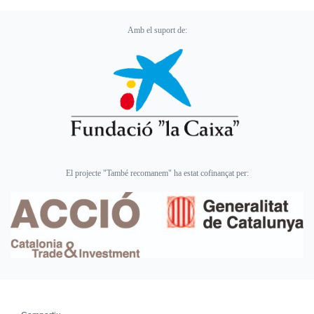
Amb el suport de:
El projecte "També recomanem" ha estat cofinançat per: