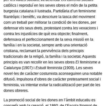
catòlics i reproduí en les seves obres el món de la petita
burgesia catalana il·lustrada. Partidària d’un feminisme
filantròpic i benèfic, va descriure la tasca del moviment
com un treball per millorar la condició de les dones, per
defensar els seus drets, protestant contra les vexacions i
contra les injustícies de què era objecte; finalment,
defensava el perfeccionament de la seva missió en la
família i en la societat, sempre amb una orientació
cristiana, reclamant la pervivència dels principis
tradicionals de la religió, la família i la societat. Aquests
principis es van recollir en les seves obres
El feminisme a
Catalunya
(1907) i
Estudi feminista
(1909). Les seves
novel·les de caràcter costumista aconseguiren una notable
difusió. Impulsora d’obres de caràcter pretesament social i
feminista, va intentar evitar la radicalització per part de les
dones obreres.
La promoció social de les dones en l’àmbit educatiu es
concretà amb la creació, el 1860, de l’Escola Normal de