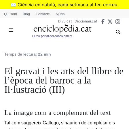
Vés
✉️
Ciència en català, cada setmana al teu correu.
al
➜
Subscriu-te al butlletí de Divulcat
.
Qui som
Blog
Contacte
Ajuda
contingut
Divulcat
Diccionari.cat
El teu portal del coneixement
Temps de lectura:
22 min
El gravat i les arts del llibre de
l’època del barroc a la
Il·lustració (III)
La imatge com a complement del text
Tal com suggereix Gallego, s’haurien de completar els