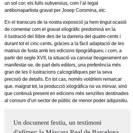
un sol cor; els fulls subversius, com l’al·legat
antibonapartista gravat per Josep Coromina, etc.
En el transcurs de la nostra exposició ja hem tingut ocasió
de comentar com el gravat xilogràfic predominà en la
il·lustració del llibre des de la darreria del quatre-cents i
durant tot el cinc-cents, gràcies a la fàcil adaptació de les
matrius de fusta amb les edicions tipogràfiques; i com, a
partir del segle XVII, la situació va canviar lleugerament en
manifestar-se, de part dels editors, una preferència més
gran de les il·lustracions calcogràfiques per la seva
precisió de detalls. En tot cas, només voldríem remarcar
que, malgrat tot, la producció xilogràfica no va minvar, sinó
que continuà present en edicions més senzilles destinades
al consum d’un sector de públic de menor poder adquisitiu.
Un document festiu, un testimoni
d’efímer: la Màscara Real de Barcelona