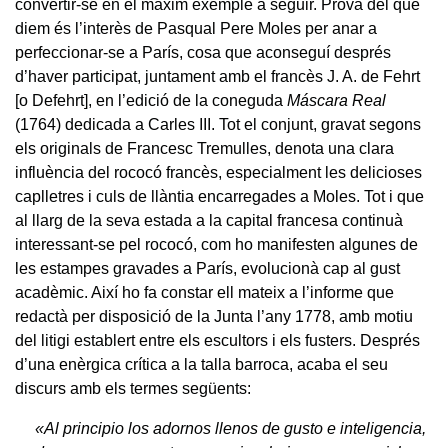
convertir-se en el màxim exemple a seguir. Prova del que
diem és l’interès de Pasqual Pere Moles per anar a
perfeccionar-se a París, cosa que aconseguí després
d’haver participat, juntament amb el francès J. A. de Fehrt
[o Defehrt], en l’edició de la coneguda
Máscara Real
(1764) dedicada a Carles III. Tot el conjunt, gravat segons
els originals de Francesc Tremulles, denota una clara
influència del rococó francès, especialment les delicioses
caplletres i culs de llàntia encarregades a Moles. Tot i que
al llarg de la seva estada a la capital francesa continuà
interessant-se pel rococó, com ho manifesten algunes de
les estampes gravades a París, evolucionà cap al gust
acadèmic. Així ho fa constar ell mateix a l’informe que
redactà per disposició de la Junta l’any 1778, amb motiu
del litigi establert entre els escultors i els fusters. Després
d’una enèrgica crítica a la talla barroca, acaba el seu
discurs amb els termes següents:
«Al principio los adornos llenos de gusto e inteligencia,