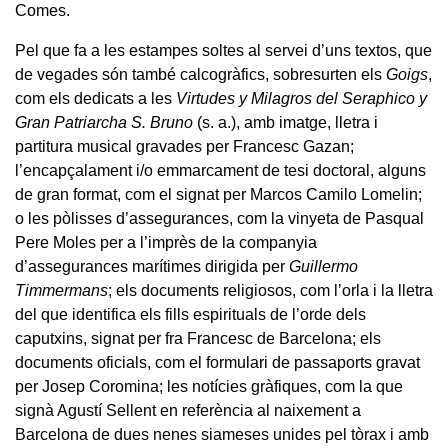
Comes.
Pel que fa a les estampes soltes al servei d’uns textos, que
de vegades són també calcogràfics, sobresurten els
Goigs
,
com els dedicats a les
Virtudes y Milagros del Seraphico y
Gran Patriarcha S. Bruno
(s. a.), amb imatge, lletra i
partitura musical gravades per Francesc Gazan;
l’encapçalament i/o emmarcament de tesi doctoral, alguns
de gran format, com el signat per Marcos Camilo Lomelin;
o les pòlisses d’assegurances, com la vinyeta de Pasqual
Pere Moles per a l’imprès de la companyia
d’assegurances marítimes dirigida per
Guillermo
Timmermans
; els documents religiosos, com l’orla i la lletra
del que identifica els fills espirituals de l’orde dels
caputxins, signat per fra Francesc de Barcelona; els
documents oficials, com el formulari de passaports gravat
per Josep Coromina; les notícies gràfiques, com la que
signà Agustí Sellent en referència al naixement a
Barcelona de dues nenes siameses unides pel tòrax i amb