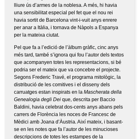
lliure ús d’armes de la noblesa. A més, hi havia
una sensibilitat especial pel fet que el nou rei
havia sortit de Barcelona vint-i-vuit anys enrere
per anar a Itàlia, i tornava de Nàpols a Espanya
per la mateixa ciutat.
Pel que fa a l’edició de l’àlbum gràfic, cinc anys
més tard, també s’ignora qui fou l’autor dels textos
que acompanyen totes les representacions, si bé
podria ser el mateix que va concebre el projecte.
Segons Frederic Travé, el programa mitològic, la
distribució de les comitives i el disseny dels
carruatges estan inspirats en la
Mascherata della
Genealogia degli Dei
que, descrita per Baccio
Baldini, havia celebrat dos-cents anys abans pels
carrers de Florència les noces de Francesc de
Mèdici amb Joana d’Àustria. Així mateix, i basant-
se en les notes que fa l’autor de les minucioses
descripcions de totes les estampes de la