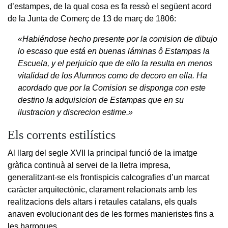
d’estampes, de la qual cosa es fa ressò el següent acord
de la Junta de Comerç de 13 de març de 1806:
«Habiéndose hecho presente por la comision de dibujo
lo escaso que está en buenas láminas ô Estampas la
Escuela, y el perjuicio que de ello la resulta en menos
vitalidad de los Alumnos como de decoro en ella. Ha
acordado que por la Comision se disponga con este
destino la adquisicion de Estampas que en su
ilustracion y discrecion estime.»
Els corrents estilístics
Al llarg del segle XVII la principal funció de la imatge
gràfica continuà al servei de la lletra impresa,
generalitzant-se els frontispicis calcografies d’un marcat
caràcter arquitectònic, clarament relacionats amb les
realitzacions dels altars i retaules catalans, els quals
anaven evolucionant des de les formes manieristes fins a
les barroques.