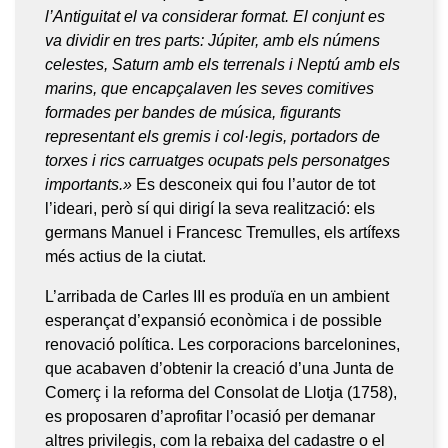
l’Antiguitat el va considerar format. El conjunt es
va dividir en tres parts: Júpiter, amb els númens
celestes, Saturn amb els terrenals i Neptú amb els
marins, que encapçalaven les seves comitives
formades per bandes de música, figurants
representant els gremis i col·legis, portadors de
torxes i rics carruatges ocupats pels personatges
importants.»
Es desconeix qui fou l’autor de tot
l’ideari, però sí qui dirigí la seva realització: els
germans Manuel i Francesc Tremulles, els artífexs
més actius de la ciutat.
L’arribada de Carles III es produïa en un ambient
esperançat d’expansió econòmica i de possible
renovació política. Les corporacions barcelonines,
que acabaven d’obtenir la creació d’una Junta de
Comerç i la reforma del Consolat de Llotja (1758),
es proposaren d’aprofitar l’ocasió per demanar
altres privilegis, com la rebaixa del cadastre o el