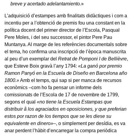
breve y acertado adelantamiento.
»
L’adquisició d’estampes amb finalitats didàctiques i com a
incentiu per a l’obtenció de premis fou una constant en la
política docent del primer director de l’Escola, Pasqual
Pere Moles, i del seu successor, el pintor Pere Pau
Muntanya. Al marge de les referències documentals sobre
el tema, ho confirma una inscripció de l’època manuscrita
al peu d’un exemplar del
Retrat de Pomponi I de Bellièvre
,
que Esteve Boix gravà l’any 1794:
«La ganó por premio
Ramon Panyó en la Escuela de Diseño en Barcelona año
1800.»
Amb el temps, qui sap si per manca de recursos
econòmics –com ho fa pensar un informe dels
comissionats de l’Escola de 17 de novembre de 1799,
segons el qual
«no tiene la Escuela Estampas que
distribuir â los agraciados en oposiciones, y que preferian
estos por razon de los tiempos que se les diese su
equivalente en dinero»–
, o simplement per desídia, es va
anar perdent l’hàbit d’encarregar la compra periòdica