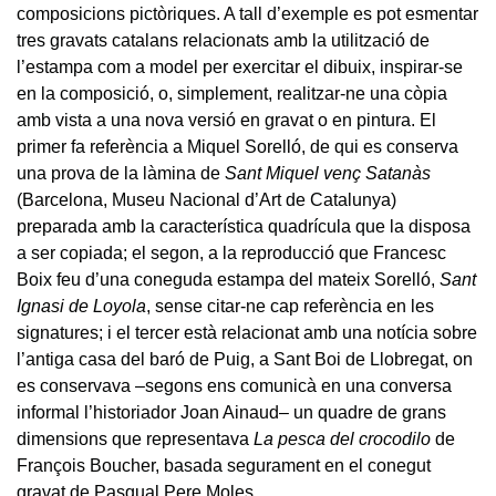
composicions pictòriques. A tall d’exemple es pot esmentar
tres gravats catalans relacionats amb la utilització de
l’estampa com a model per exercitar el dibuix, inspirar-se
en la composició, o, simplement, realitzar-ne una còpia
amb vista a una nova versió en gravat o en pintura. El
primer fa referència a Miquel Sorelló, de qui es conserva
una prova de la làmina de
Sant Miquel venç Satanàs
(Barcelona, Museu Nacional d’Art de Catalunya)
preparada amb la característica quadrícula que la disposa
a ser copiada; el segon, a la reproducció que Francesc
Boix feu d’una coneguda estampa del mateix Sorelló,
Sant
Ignasi de Loyola
, sense citar-ne cap referència en les
signatures; i el tercer està relacionat amb una notícia sobre
l’antiga casa del baró de Puig, a Sant Boi de Llobregat, on
es conservava –segons ens comunicà en una conversa
informal l’historiador Joan Ainaud– un quadre de grans
dimensions que representava
La pesca del crocodilo
de
François Boucher, basada segurament en el conegut
gravat de Pasqual Pere Moles.