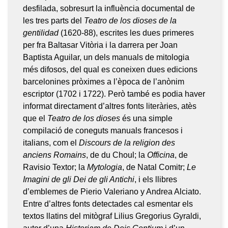
desfilada, sobresurt la influència documental de
les tres parts del
Teatro de los dioses de la
gentilidad
(1620-88), escrites les dues primeres
per fra Baltasar Vitòria i la darrera per Joan
Baptista Aguilar, un dels manuals de mitologia
més difosos, del qual es coneixen dues edicions
barcelonines pròximes a l’època de l’anònim
escriptor (1702 i 1722). Però també es podia haver
informat directament d’altres fonts literàries, atès
que el
Teatro de los dioses
és una simple
compilació de coneguts manuals francesos i
italians, com el
Discours de la religion des
anciens Romains
, de du Choul; la
Officina
, de
Ravisio Textor; la
Mytologia
, de Natal Comitr;
Le
Imagini de gli Dei de gli Antichi
, i els llibres
d’emblemes de Pierio Valeriano y Andrea Alciato.
Entre d’altres fonts detectades cal esmentar els
textos llatins del mitògraf Lilius Gregorius Gyraldi,