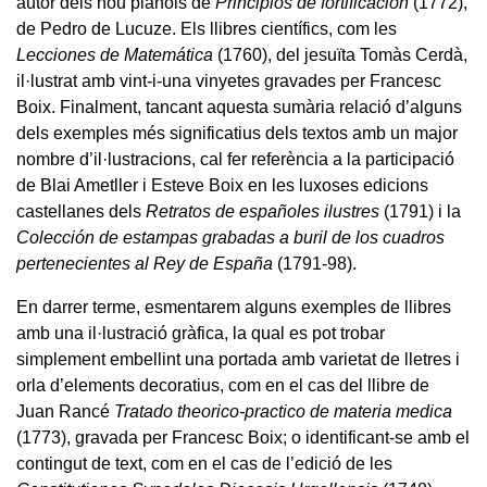
autor dels nou plànols de
Principios de fortificación
(1772),
de Pedro de Lucuze. Els llibres científics, com les
Lecciones de Matemática
(1760), del jesuïta Tomàs Cerdà,
il·lustrat amb vint-i-una vinyetes gravades per Francesc
Boix. Finalment, tancant aquesta sumària relació d’alguns
dels exemples més significatius dels textos amb un major
nombre d’il·lustracions, cal fer referència a la participació
de Blai Ametller i Esteve Boix en les luxoses edicions
castellanes dels
Retratos de españoles ilustres
(1791) i la
Colección de estampas grabadas a buril de los cuadros
pertenecientes al Rey de España
(1791-98).
En darrer terme, esmentarem alguns exemples de llibres
amb una il·lustració gràfica, la qual es pot trobar
simplement embellint una portada amb varietat de lletres i
orla d’elements decoratius, com en el cas del llibre de
Juan Rancé
Tratado theorico-practico de materia medica
(1773), gravada per Francesc Boix; o identificant-se amb el
contingut de text, com en el cas de l’edició de les