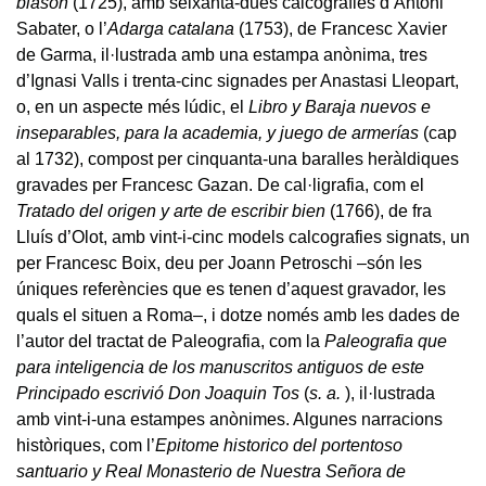
blasón
(1725), amb seixanta-dues calcografies d’Antoni
Sabater, o l’
Adarga catalana
(1753), de Francesc Xavier
de Garma, il·lustrada amb una estampa anònima, tres
d’Ignasi Valls i trenta-cinc signades per Anastasi Lleopart,
o, en un aspecte més lúdic, el
Libro y Baraja nuevos e
inseparables, para la academia, y juego de armerías
(cap
al 1732), compost per cinquanta-una baralles heràldiques
gravades per Francesc Gazan. De cal·ligrafia, com el
Tratado del origen y arte de escribir bien
(1766), de fra
Lluís d’Olot, amb vint-i-cinc models calcografies signats, un
per Francesc Boix, deu per Joann Petroschi –són les
úniques referències que es tenen d’aquest gravador, les
quals el situen a Roma–, i dotze només amb les dades de
l’autor del tractat de Paleografia, com la
Paleografia que
para inteligencia de los manuscritos antiguos de este
Principado escrivió Don Joaquin Tos
(
s. a.
), il·lustrada
amb vint-i-una estampes anònimes. Algunes narracions
històriques, com l’
Epitome historico del portentoso
santuario y Real Monasterio de Nuestra Señora de