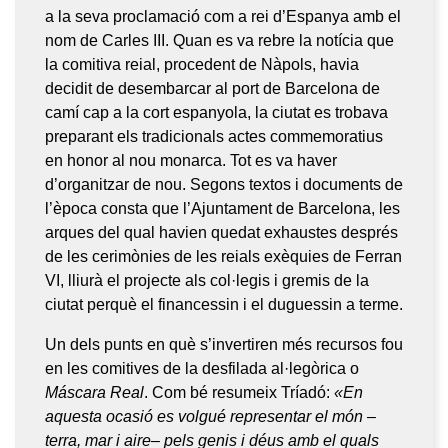
a la seva proclamació com a rei d’Espanya amb el
nom de Carles III. Quan es va rebre la notícia que
la comitiva reial, procedent de Nàpols, havia
decidit de desembarcar al port de Barcelona de
camí cap a la cort espanyola, la ciutat es trobava
preparant els tradicionals actes commemoratius
en honor al nou monarca. Tot es va haver
d’organitzar de nou. Segons textos i documents de
l’època consta que l’Ajuntament de Barcelona, les
arques del qual havien quedat exhaustes després
de les cerimònies de les reials exèquies de Ferran
VI, lliurà el projecte als col·legis i gremis de la
ciutat perquè el financessin i el duguessin a terme.
Un dels punts en què s’invertiren més recursos fou
en les comitives de la desfilada al·legòrica o
Máscara Real
. Com bé resumeix Tríadó:
«En
aquesta ocasió es volgué representar el món –
terra, mar i aire– pels genis i déus amb el quals