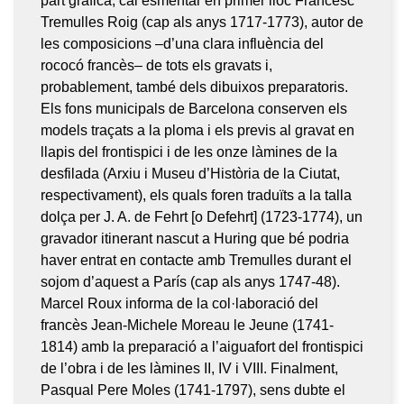
part gràfica, cal esmentar en primer lloc Francesc
Tremulles Roig (cap als anys 1717-1773), autor de
les composicions –d’una clara influència del
rococó francès– de tots els gravats i,
probablement, també dels dibuixos preparatoris.
Els fons municipals de Barcelona conserven els
models traçats a la ploma i els previs al gravat en
llapis del frontispici i de les onze làmines de la
desfilada (Arxiu i Museu d’Història de la Ciutat,
respectivament), els quals foren traduïts a la talla
dolça per J. A. de Fehrt [o Defehrt] (1723-1774), un
gravador itinerant nascut a Huring que bé podria
haver entrat en contacte amb Tremulles durant el
sojom d’aquest a París (cap als anys 1747-48).
Marcel Roux informa de la col·laboració del
francès Jean-Michele Moreau le Jeune (1741-
1814) amb la preparació a l’aiguafort del frontispici
de l’obra i de les làmines II, IV i VIII. Finalment,
Pasqual Pere Moles (1741-1797), sens dubte el