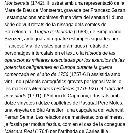
Montserrate
(1742), il·lustrat amb una representació de la
Mare de Déu de Montserrat, gravada per Francesc Gazan,
i estampacions anònimes d’una vista del santuari i d’una
sèrie de vuit retrats de la nissaga dels comtes de
Barcelona, o l’
Ungria restaurada
(1688), de Simpliciano
Bizozeri, amb quaranta-quatre estampes signades per
Francesc Via, de vistes panoràmiques i retrats de
personatges intercalats en el text, o la
Historia de las
operaciones militares executadas por los exercitos de las
potencias beligerantes en Europa durante la guerra
comenzada en el año de 1756
(1757-61) assistida amb
vint-i-nou plànols cartogràfics gravats per Ignasi Valls, o
les mateixes
Memorias históricas
(1779-92) i el
Libro del
consulado
(1791) d’Antoni de Capmany, il·lustrats amb
dotze vinyetes i dotze caplletres de Pasqual Pere Moles,
una vinyeta de Blai Ametller i una capçalera del valencià
Ferran Selma. Les relacions de manifestacions efímeres,
ja fossin per motius festius, com en el cas de la coneguda
Máscara Real
(1764) per l’arribada de Carles III a