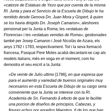
«catorze de Estatuas de Yezo que por cuenta de la misma
Rl. Junta y para el Servicio de la Escuela de Dibujo le ha
remitido desde Genova Dn. Juan Mora y Gispert, â quien
se los havia dirigido Dn. Joseph Camaron»
, aleshores
pensionat per la Junta a Roma; les
«estatuas de
Florencia»
i les
«estatuas venidas de Roma»
, gestionades
també per Josep Camaron i José Nicolàs de Azara, els
anys 1782 i 1783, respectivament. Tot i la seva formació
francesa, Pasqual Pere Moles acabà decantant-se cap als
models italians, més en voga en el moment, com ho
demostra el seu escrit a la Junta:
«De veinte de Julio ultimo
[1786],
en que expresa que
para el aumento y variedad de buenos originales muy
necesarios en esta Escuela de Dibujo de su cargo seria
conveniente que la Junta se interese con la Rl.
Academia de Sn. Fernando â efecto de que le facilite
una porcion de diseños de principios, Cabezas, y
figuras echos por aquellos Maestros, 6 de los que han