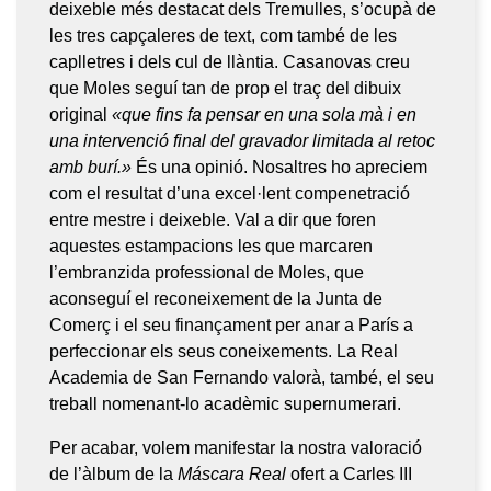
deixeble més destacat dels Tremulles, s’ocupà de
les tres capçaleres de text, com també de les
caplletres i dels cul de llàntia. Casanovas creu
que Moles seguí tan de prop el traç del dibuix
original
«que fins fa pensar en una sola mà i en
una intervenció final del gravador limitada al retoc
amb burí.»
És una opinió. Nosaltres ho apreciem
com el resultat d’una excel·lent compenetració
entre mestre i deixeble. Val a dir que foren
aquestes estampacions les que marcaren
l’embranzida professional de Moles, que
aconseguí el reconeixement de la Junta de
Comerç i el seu finançament per anar a París a
perfeccionar els seus coneixements. La Real
Academia de San Fernando valorà, també, el seu
treball nomenant-lo acadèmic supernumerari.
Per acabar, volem manifestar la nostra valoració
de l’àlbum de la
Máscara Real
ofert a Carles III