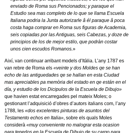
enviado de Roma sus Pencionados; y paraque el
Estudio sea mas completo de lo que se llama Escuela
Italiana podria la Junta autorizarle â él paraque â poca
costa haga comprar en Roma sus figuras de Academia,
seis copiadas por las Antiguas, seis Cabezas, y doze de
principios de los de mejor estilo, que podràn costar
unos cien escudos Romanos.
»
Així, van continuar arribant models d’Itàlia. L’any 1787 es
van rebre de Roma els
«veinte y dos Moldes qe se han
echo de las antiguedades qe se hallan en esta Ciudad
mas apreciables pa memòria del estado en qe están en el
día, y estudio de los Dicipulos de la Escuela de Dibujo»
que havien estat encarregades pel mateix Moles; o
gestionant l’adquisició d’obres d’autors italians com, l’any
1788, les
«dos excelentes pinturas de asuntos del
Testamento echos en Italia»
, sobre els quals Moles
considerà
«muy conveniente no malograr esta ocasion
para tenerlos en la Escuela de Dibujo de su cargo para