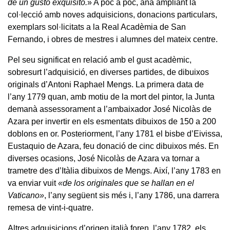
de un gusto exquisito.
» A poc a poc, anà ampliant la
col·lecció amb noves adquisicions, donacions particulars,
exemplars sol·licitats a la Real Acadèmia de San
Fernando, i obres de mestres i alumnes del mateix centre.
Pel seu significat en relació amb el gust acadèmic,
sobresurt l’adquisició, en diverses partides, de dibuixos
originals d’Antoni Raphael Mengs. La primera data de
l’any 1779 quan, amb motiu de la mort del pintor, la Junta
demanà assessorament a l’ambaixador José Nicolàs de
Azara per invertir en els esmentats dibuixos de 150 a 200
doblons en or. Posteriorment, l’any 1781 el bisbe d’Eivissa,
Eustaquio de Azara, feu donació de cinc dibuixos més. En
diverses ocasions, José Nicolàs de Azara va tornar a
trametre des d’Itàlia dibuixos de Mengs. Així, l’any 1783 en
va enviar vuit
«de los originales que se hallan en el
Vaticano»
, l’any següent sis més i, l’any 1786, una darrera
remesa de vint-i-quatre.
Altres adquisicions d’origen italià foren, l’any 1782, els