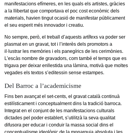
manifestacions efímeres, en les quals els artistes, gràcies
a la llibertat que comportava el poc cost econòmic dels
materials, havien tingut ocasió de manifestar públicament
el seu esperit més innovador i creatiu.
No sempre, però, el treball d’aquests artífexs va poder ser
plasmat en un gravat, tot i l’interès dels promotors a
il·lustrar les memòries i els panegírics de les cerimònies.
L’escàs nombre de gravadors, com també el temps que es
trigava per deixar enllestida una làmina, motivà que moltes
vegades els textos s’editessin sense estampes.
Del Barroc a l’academicisme
Fins ben avançat el set-cents, el gravat català continuà
estilísticament i conceptualment dins la tradició barroca.
Integrat en el conjunt de les manifestacions culturals
dictades pel poder establert, s’utilitzà la seva qualitat
difusora per educar i conduir la massa social dins el
conceptualisme ideològic de la monarquia absoluta i les