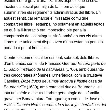
estudis sobre gravat analitzant els aspectes de la seva
incidència social per mitjà de la informació que
subministren els reglaments administratius del llibre. En
aquest sentit, cal remarcar el missatge comú que
compartien llibre i estampa, no solament en aquells textos
en què la il·lustració era imprescindible per a la
comprensió dels continguts, sinó també en tots els altres
llibres que únicament disposaven d’una estampa per a la
portada o per al frontispici.
D’entre els primers cal fer esment, sobretot, dels llibres
d’emblemes, com el de Francesc Guerau,
Tercera parte de
El Sabio, instruido de la naturaleza
(1700), amb quaranta-
tres calcografies anònimes. D’heràldica, com la d’Esteve
Caselles,
Doze frutos de la muy antigua y ilustre casa de
Bournonville
(1680), amb retrat del duc de Bournonville i
tota una sèrie d’escuts i l’arbre genealògic de la família,
gravat per Bonaventura Fornaguera; o com el de José de
Avilés,
Ciencia Heroica reducida a las leyes heráldicas del