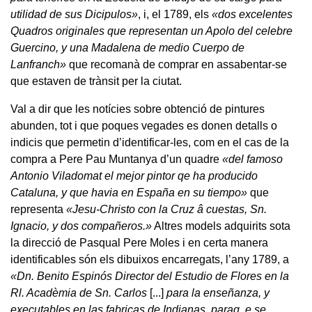
utilidad de sus Dicipulos»
, i, el 1789, els
«dos excelentes
Quadros originales que representan un Apolo del celebre
Guercino, y una Madalena de medio Cuerpo de
Lanfranch»
que recomanà de comprar en assabentar-se
que estaven de trànsit per la ciutat.
Val a dir que les notícies sobre obtenció de pintures
abunden, tot i que poques vegades es donen detalls o
indicis que permetin d’identificar-les, com en el cas de la
compra a Pere Pau Muntanya d’un quadre
«del famoso
Antonio Viladomat el mejor pintor qe ha producido
Cataluna, y que havia en España en su tiempo»
que
representa
«Jesu-Christo con la Cruz â cuestas, Sn.
Ignacio, y dos compañeros.»
Altres models adquirits sota
la direcció de Pasqual Pere Moles i en certa manera
identificables són els dibuixos encarregats, l’any 1789, a
«Dn. Benito Espinós Director del Estudio de Flores en la
Rl. Acadèmia de Sn. Carlos
[...]
para la enseñanza, y
executables en las fabricas de Indianas, paraq. e se