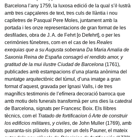
Barcelona l’any 1759, la luxosa edició de la qual s’il·lustrà
amb tres capçaleres de text, tres culs de llàntia i nou
caplletres de Pasqual Pere Moles, juntament amb la
portada i les onze representacions de gran format de les
desfilades, obra de J. A. de Fehrt [o Defehrt], o per les
cerimònies fúnebres, com en el cas de les
Reales
exequias que a su Augusta soberana Da Maria Amalia de
Saxonia Reina de España consagró el rendido amor, y
gratitud de la mui ilustre Ciudad de Barcelona
(1761),
publicades amb estampacions d’una planta anònima del
muntatge arquitectònic del túmul, d’una imatge a gran
format d’aquest, gravada per Ignasi Valls, i de tres
magnífics testimonis de l’efímera decoració barroca que
amb motiu dels funerals transformà per uns dies la catedral
de Barcelona, signats per Francesc Boix. Els llibres
tècnics, com el
Tratado de fortificacion ó Arte de construir
los edificios militares, y civiles
, de John Muller (1769), amb
quaranta-sis plànols obrats per un dels Pauner, el mateix