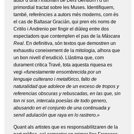
autor d’una
Historiam de Deis Gentium
i d’un
primordial tractat sobre les Muses. Identifiquem,
també, referències a autors més moderns, com és
el cas de Baltasar Gracián, qui pren els noms de
Critilo i Andrenio per fingir el diàleg entre dos
espectadors que contemplen el pas de la
Máscara
Real
. En definitiva, són textos que demostren un
exhaustiu coneixement de la mitologia, alhora que
un bon nivell d’erudició. Llàstima que, com
durament critica Travé, tota aquesta riquesa es
vegi
«funestamente ensombrecida por un
lenguaje culterano i metafórico, falto de
naturalidad que adolece de un exceso de tropos y
referencias obscuras y rebuscadas, en las que, sin
ton ni son, intercala poesías de todo genero,
abusando en el conjunto de una continuada y
servil adulación que raya en lo rastrero.»
Quant als artistes que es responsabilitzaren de la