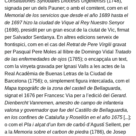
Constitutiones Synodales Diocesis Urgellensis
(1748),
signada per un dels Pauner; o amb el comitent, com en el
Memorial de los servicios que desde el año 1689 hasta el
de 1697 hizo la ciudad de Vique al Rey Nuestro Senyor
(1698), presidit per un gran escut de la ciutat de Vic, firmat
per Salvador Serdanya. En altres edicions serveix de
frontispici, com en el cas del
Retrat de Pere Virgili
gravat
per Pasqual Pere Moles al llibre de Domingo Vidal
Tratado
de las enfermedades de ojos
(1785); o encapçala un text,
com la vinyeta gravada per Ignasi Valls a les actes de la
Real Acadèmia de Buenas Letras de la Ciudad de
Barcelona (1756); o, simplement figura intercalada, com el
Mapa topogràfic de la zona del castell de Bellaguarda
,
signat el 1676 per Francesc Via per a l’edició del
Gerard.
Dienbercht Vanrremen, amestro de campo de infanteria
valona y governador que fue del Castillo de Bellaguardia,
en los confines de Cataluña y Rosellón en el año 1675
[...];
o com el
Pla i alçat d’un forn de carbó
d’Agustí Sellent, per
a la
Memoria sobre el carbon de piedra
(1786), de Josep