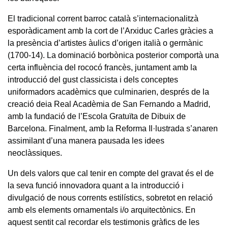
El tradicional corrent barroc català s’internacionalitzà
esporàdicament amb la cort de l’Arxiduc Carles gràcies a
la presència d’artistes àulics d’origen italià o germànic
(1700-14). La dominació borbònica posterior comportà una
certa influència del rococó francès, juntament amb la
introducció del gust classicista i dels conceptes
uniformadors acadèmics que culminarien, després de la
creació deia Real Acadèmia de San Fernando a Madrid,
amb la fundació de l’Escola Gratuïta de Dibuix de
Barcelona. Finalment, amb la Reforma Il·lustrada s’anaren
assimilant d’una manera pausada les idees
neoclàssiques.
Un dels valors que cal tenir en compte del gravat és el de
la seva funció innovadora quant a la introducció i
divulgació de nous corrents estilístics, sobretot en relació
amb els elements ornamentals i/o arquitectònics. En
aquest sentit cal recordar els testimonis gràfics de les