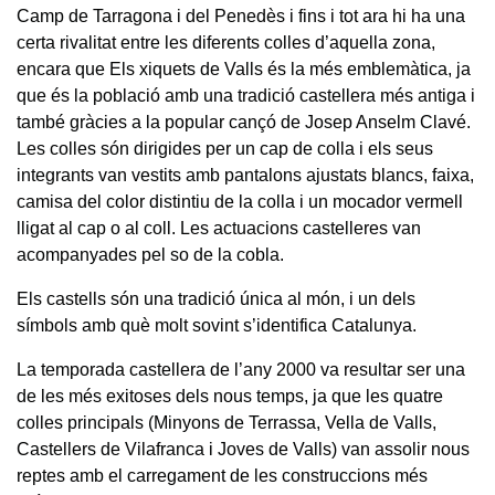
Camp de Tarragona i del Penedès i fins i tot ara hi ha una
certa rivalitat entre les diferents colles d’aquella zona,
encara que Els xiquets de Valls és la més emblemàtica, ja
que és la població amb una tradició castellera més antiga i
també gràcies a la popular cançó de Josep Anselm Clavé.
Les colles són dirigides per un cap de colla i els seus
integrants van vestits amb pantalons ajustats blancs, faixa,
camisa del color distintiu de la colla i un mocador vermell
lligat al cap o al coll. Les actuacions castelleres van
acompanyades pel so de la cobla.
Els castells són una tradició única al món, i un dels
símbols amb què molt sovint s’identifica Catalunya.
La temporada castellera de l’any 2000 va resultar ser una
de les més exitoses dels nous temps, ja que les quatre
colles principals (Minyons de Terrassa, Vella de Valls,
Castellers de Vilafranca i Joves de Valls) van assolir nous
reptes amb el carregament de les construccions més