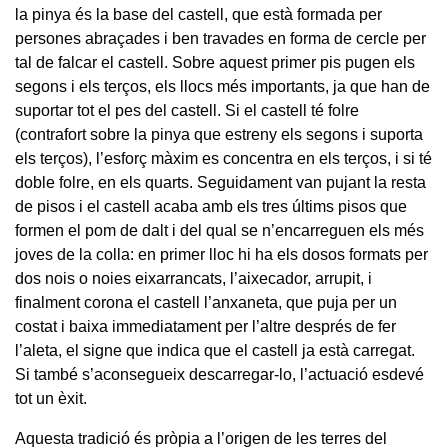
la pinya és la base del castell, que està formada per
persones abraçades i ben travades en forma de cercle per
tal de falcar el castell. Sobre aquest primer pis pugen els
segons i els terços, els llocs més importants, ja que han de
suportar tot el pes del castell. Si el castell té folre
(contrafort sobre la pinya que estreny els segons i suporta
els terços), l’esforç màxim es concentra en els terços, i si té
doble folre, en els quarts. Seguidament van pujant la resta
de pisos i el castell acaba amb els tres últims pisos que
formen el pom de dalt i del qual se n’encarreguen els més
joves de la colla: en primer lloc hi ha els dosos formats per
dos nois o noies eixarrancats, l’aixecador, arrupit, i
finalment corona el castell l’anxaneta, que puja per un
costat i baixa immediatament per l’altre després de fer
l’aleta, el signe que indica que el castell ja està carregat.
Si també s’aconsegueix descarregar-lo, l’actuació esdevé
tot un èxit.
Aquesta tradició és pròpia a l’origen de les terres del