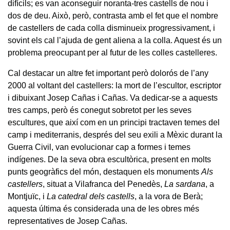
difícils; es van aconseguir noranta-tres castells de nou i
dos de deu. Això, però, contrasta amb el fet que el nombre
de castellers de cada colla disminueix progressivament, i
sovint els cal l’ajuda de gent aliena a la colla. Aquest és un
problema preocupant per al futur de les colles castelleres.
Cal destacar un altre fet important però dolorós de l’any
2000 al voltant del castellers: la mort de l’escultor, escriptor
i dibuixant Josep Cañas i Cañas. Va dedicar-se a aquests
tres camps, però és conegut sobretot per les seves
escultures, que així com en un principi tractaven temes del
camp i mediterranis, després del seu exili a Mèxic durant la
Guerra Civil, van evolucionar cap a formes i temes
indígenes. De la seva obra escultòrica, present en molts
punts geogràfics del món, destaquen els monuments
Als
castellers
, situat a Vilafranca del Penedès,
La sardana
, a
Montjuïc, i
La catedral dels castells
, a la vora de Berà;
aquesta última és considerada una de les obres més
representatives de Josep Cañas.