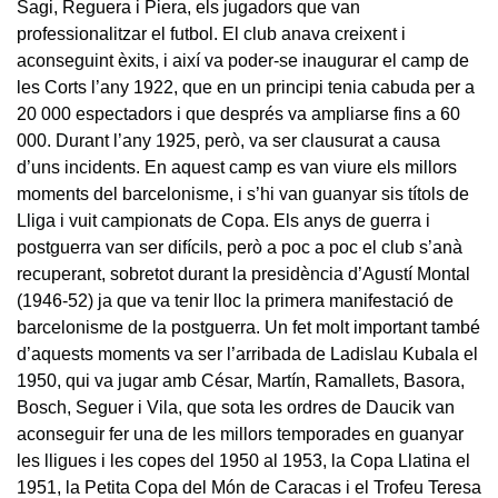
Sagi, Reguera i Piera, els jugadors que van
professionalitzar el futbol. El club anava creixent i
aconseguint èxits, i així va poder-se inaugurar el camp de
les Corts l’any 1922, que en un principi tenia cabuda per a
20 000 espectadors i que després va ampliarse fins a 60
000. Durant l’any 1925, però, va ser clausurat a causa
d’uns incidents. En aquest camp es van viure els millors
moments del barcelonisme, i s’hi van guanyar sis títols de
Lliga i vuit campionats de Copa. Els anys de guerra i
postguerra van ser difícils, però a poc a poc el club s’anà
recuperant, sobretot durant la presidència d’Agustí Montal
(1946-52) ja que va tenir lloc la primera manifestació de
barcelonisme de la postguerra. Un fet molt important també
d’aquests moments va ser l’arribada de Ladislau Kubala el
1950, qui va jugar amb César, Martín, Ramallets, Basora,
Bosch, Seguer i Vila, que sota les ordres de Daucik van
aconseguir fer una de les millors temporades en guanyar
les lligues i les copes del 1950 al 1953, la Copa Llatina el
1951, la Petita Copa del Món de Caracas i el Trofeu Teresa