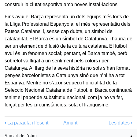
construir la ciutat esportiva amb noves instal·lacions.
Fins avui el Barça representa un dels equips més forts de
la Lliga Professional Espanyola, el més representatiu dels
Països Catalans, i, sense cap dubte, un símbol de
catalanitat. El Barca és un símbol de Catalunya, i hauria de
ser un element de difusió de la cultura catalana. El futbol
avui és un fenomen social; per tant, el Barca també, però
sobretot va lligat a un sentiment pels colors i per
Catalunya. Al llarg de la seva història no sols s’han format
penyes barcelonistes a Catalunya sinó que n’hi ha a tot
Espanya. Mentre no s’aconsegueixi l’oficialitat de la
Selecció Nacional Catalana de Futbol, el Barça continuarà
tenint el paper de substitutiu nacional, com ja ho va fer,
forçat per les circumstàncies, sota el franquisme.
‹
La paraula i l’escrit
Amunt
Les dates
›
Sumari de l’obra