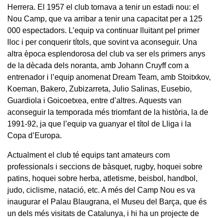
Herrera. El 1957 el club tornava a tenir un estadi nou: el
Nou Camp, que va arribar a tenir una capacitat per a 125
000 espectadors. L’equip va continuar lluitant pel primer
lloc i per conquerir títols, que sovint va aconseguir. Una
altra època esplendorosa del club va ser els primers anys
de la dècada dels noranta, amb Johann Cruyff com a
entrenador i l’equip anomenat Dream Team, amb Stoitxkov,
Koeman, Bakero, Zubizarreta, Julio Salinas, Eusebio,
Guardiola i Goicoetxea, entre d’altres. Aquests van
aconseguir la temporada més triomfant de la història, la de
1991-92, ja que l’equip va guanyar el títol de Lliga i la
Copa d’Europa.
Actualment el club té equips tant amateurs com
professionals i seccions de bàsquet, rugby, hoquei sobre
patins, hoquei sobre herba, atletisme, beisbol, handbol,
judo, ciclisme, natació, etc. A més del Camp Nou es va
inaugurar el Palau Blaugrana, el Museu del Barça, que és
un dels més visitats de Catalunya, i hi ha un projecte de