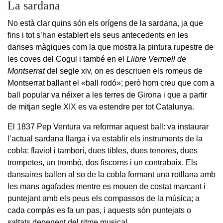
La sardana
No està clar quins són els orígens de la sardana, ja que
fins i tot s’han establert els seus antecedents en les
danses màgiques com la que mostra la pintura rupestre de
les coves del Cogul i també en el
Llibre Vermell de
Montserrat
del segle xiv, on es descriuen els romeus de
Montserrat ballant el «ball rodó»; però hom creu que com a
ball popular va néixer a les terres de Girona i que a partir
de mitjan segle XIX es va estendre per tot Catalunya.
El 1837 Pep Ventura va reformar aquest ball: va instaurar
l’actual sardana llarga i va establir els instruments de la
cobla: flaviol i tamborí, dues tibles, dues tenores, dues
trompetes, un trombó, dos fiscorns i un contrabaix. Els
dansaires ballen al so de la cobla formant una rotllana amb
les mans agafades mentre es mouen de costat marcant i
puntejant amb els peus els compassos de la música; a
cada compàs es fa un pas, i aquests són puntejats o
saltats depenent del ritme musical.