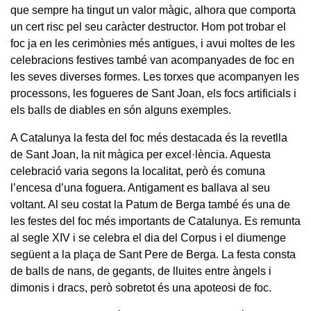
que sempre ha tingut un valor màgic, alhora que comporta
un cert risc pel seu caràcter destructor. Hom pot trobar el
foc ja en les cerimònies més antigues, i avui moltes de les
celebracions festives també van acompanyades de foc en
les seves diverses formes. Les torxes que acompanyen les
processons, les fogueres de Sant Joan, els focs artificials i
els balls de diables en són alguns exemples.
A Catalunya la festa del foc més destacada és la revetlla
de Sant Joan, la nit màgica per excel·lència. Aquesta
celebració varia segons la localitat, però és comuna
l’encesa d’una foguera. Antigament es ballava al seu
voltant. Al seu costat la Patum de Berga també és una de
les festes del foc més importants de Catalunya. Es remunta
al segle XIV i se celebra el dia del Corpus i el diumenge
següent a la plaça de Sant Pere de Berga. La festa consta
de balls de nans, de gegants, de lluites entre àngels i
dimonis i dracs, però sobretot és una apoteosi de foc.