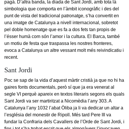
pagà. D’altra banda, la diada de Sant Jordi, amb tota lá
simbologia que comporta en l’àmbit iconogràfic i des del
punt de vista del tradicional patronatge, s’ha convertit en
una imatge de Catalunya a nivell internacional, sobretot
pel doble homenatge que es fa a dos fets tan propis de
l’ésser humà com són l’amor i la cultura. El Barca, també
un motiu de festa que traspassa les nostres fronteres,
evoca a Catalunya un altre vessant molt més reivindicatiu i
recent.
Sant Jordi
Poc se sap de la vida d’aquest màrtir cristià ja que no hi ha
gaires fonts documentals, però sí que ja era venerat al
segle VI perquè apareix en textos literaris segons els quals
Sant Jordi va ser martiritzat a Nicomèdia l’any 303. A
Catalunya l’any 1032 l’abat Òliba ja li va dedicar un altar a
l’església del monestir de Ripoll. Més tard Pere III va
fundar la Confraria dels Cavallers de l’Orde de Sant Jordi, i
fins i tot s’ha trobat escrit que els almogàvers l’invocaven