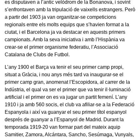
es disputaven a l’antic velòdrom de la Bonanova, i sovint
s’enfrontaven amb la tripulació de vaixells estrangers. Però
a partir del 1903 ja van organitzar-se competicions
regionals entre els molts equips que s’havien format a la
ciutat, i el Barcelona ja va destacar en aquests primers
campionats. Amb la seva iniciativa i amb l’Hispània va
crear-se el primer organisme federatiu, l’Associació
Catalana de Clubs de Futbol.
L’any 1900 el Barça va tenir el seu primer camp propi,
situat a Gràcia, i nou anys més tard va inaugurar-se el
primer camp gran, anomenat l’Escopidora, al carrer de la
Indústria, el qual va ser el primer que va tenir il·luminació
artificial i el primer on es va jugar un partit femení. L’any
1910 i ja amb 560 socis, el club va afiliar-se a la Federació
Espanyola i així va guanyar el seu primer títol espanyol
després de guanyar a l’Espanyol de Madrid. Durant la
temporada 1919-20 van formar part del mateix aquip
Samitier, Zamora, Alcántara, Sancho, Sesúmaga, Vunyals,