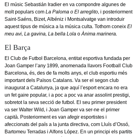
El músic Sebastián Iradier en va compondre algunes de
molt populars com
La Paloma o El arreglito
, i posteriorment
Saint-Saéns, Bizet, Albéniz i Montsalvatge van introduir
aquest tipus de música a la música culta. Tothom coneix
El
meu avi, La gavina, La bella Lola
o
Ànima marinera.
El Barça
El Club de Futbol Barcelona, entitat esportiva fundada per
Joan Gamper l’any 1899, anomenada llavors Football Club
Barcelona, és, des de fa molts anys, el club esportiu més
important dels Països Catalans. Va ser el segon club
inaugurat a Catalunya, ja que aquí l’esport encara no era
un fet gaire popular, i a poc a poc va anar assolint prestigi,
sobretot la seva secció de futbol. El seu primer president
va ser Walter Wild, i Joan Gamper va ser-ne el primer
capità. Posteriorment es van afegir esportistes i
afeccionats del país a la junta directiva, com Lluís d’Ossó,
Bartomeu Terradas i Alfons López. En un principi els partits