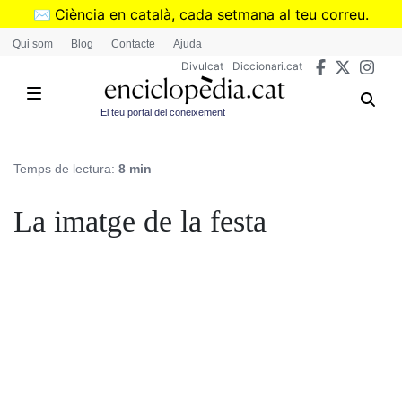
Vés
✉️
Ciència en català, cada setmana al teu correu.
al
➜
Subscriu-te al butlletí de Divulcat
.
Qui som
Blog
Contacte
Ajuda
contingut
Divulcat
Diccionari.cat
El teu portal del coneixement
Temps de lectura:
8 min
La imatge de la festa