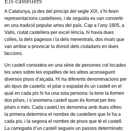
Els castellers
A Catalunya, ja des del principi del segle XIX, s’hi feien
representacions castelleres, i de seguida es van convertir
en una tradició popular arreu del país. Cap a l’any 1805, a
Valls, ciutat castellera per excel·lència, hi havia dues
colles, la dels pagesos i la dels menestrals, dos rivals que
van arribar a provocar la divisió dels ciutadans en dues
faccions.
Un castell consisteix en una sèrie de persones col·locades
les unes sobre les espatlles de les altres aconseguint
diversos pisos d’alçada. Hi ha diferents denominacions per
als tipus de castells: el pilar o espadat és un castell en el
qual en cada pis hi ha una sola persona: la torre la formen
dos pilars, i s’anomena castell quan és format per tres
pilars o més. Cada casteU es denomina amb dues xifres:
la primera determina el nombre de castellers que hi ha a
cada pis, i la segona el nombre de pisos que té el castell.
La carregada d’un castell segueix un passos determinats: