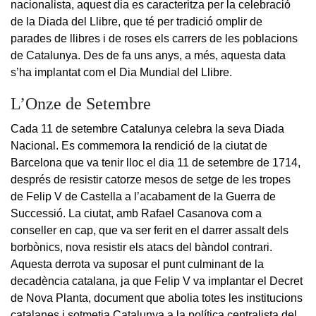
nacionalista, aquest dia es caracteritza per la celebració
de la Diada del Llibre, que té per tradició omplir de
parades de llibres i de roses els carrers de les poblacions
de Catalunya. Des de fa uns anys, a més, aquesta data
s’ha implantat com el Dia Mundial del Llibre.
L’Onze de Setembre
Cada 11 de setembre Catalunya celebra la seva Diada
Nacional. Es commemora la rendició de la ciutat de
Barcelona que va tenir lloc el dia 11 de setembre de 1714,
després de resistir catorze mesos de setge de les tropes
de Felip V de Castella a l’acabament de la Guerra de
Successió. La ciutat, amb Rafael Casanova com a
conseller en cap, que va ser ferit en el darrer assalt dels
borbònics, nova resistir els atacs del bàndol contrari.
Aquesta derrota va suposar el punt culminant de la
decadència catalana, ja que Felip V va implantar el Decret
de Nova Planta, document que abolia totes les institucions
catalanes i sotmetia Catalunya a la política centralista del