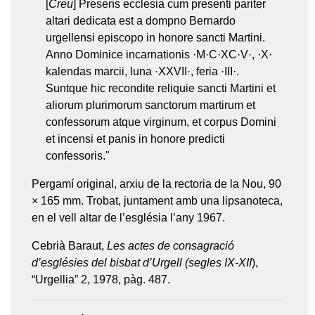
[
Creu
] Presens ecclesia cum presenti pariter
altari dedicata est a dompno Bernardo
urgellensi episcopo in honore sancti Martini.
Anno Dominice incarnationis ·M·C·XC·V·, ·X·
kalendas marcii, luna ·XXVII·, feria ·III·.
Suntque hic recondite reliquie sancti Martini et
aliorum plurimorum sanctorum martirum et
confessorum atque virginum, et corpus Domini
et incensi et panis in honore predicti
confessoris."
Pergamí original, arxiu de la rectoria de la Nou, 90
× 165 mm. Trobat, juntament amb una lipsanoteca,
en el vell altar de l’església l’any 1967.
Cebrià Baraut,
Les actes de consagració
d’esglésies del bisbat d’Urgell (segles IX-XII
),
“Urgellia” 2, 1978, pàg. 487.