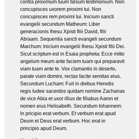
contra proximum tuum falsum testimonium. Non
concupisces uxorem proximi tui. Non
concupisces rem proximi tui. Inicium sancti
evangelii secundum Matheum: Liber
generacionis Ihesu Xpisti filii David, filii
Abraam. Sequentia sancti evangeli secundum
Marchum: Inicium evangelii Ihesu Xpisti filii Dei.
Sicut scriptum est in Esaia propheta: Ecce mitto
angelum meum ante faciem tuam qui preparavit
viam tuam ante te. Vox clamantis in deserto,
parate viam domini, rectas facite semitas eius.
Secundum Lucham: Fuit in diebus Herodis
regis Iudee sacerdos quidam nomine Zacharias
de vice Abia et uxor illius de filiabus Aaron et
nomen eius Helisabeth. Secundum Iohannem:
In pricipio erat verbum. Et verbum erat apud
Deum et Deus erat verbum. Hoc erat in
principio apud Deum.