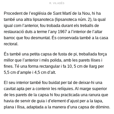
R. VILADÉS
Procedent de l’església de Sant Martí de la Nou, hi ha
també una altra lipsanoteca (lipsanoteca núm. 2), la qual
igual com l’anterior, fou trobada durant els treballs de
restauració duts a terme l’any 1967 a l’interior de l’altar
barroc que fou desmuntat. És conservada també a la casa
rectoral.
És també una petita capsa de fusta de pi, treballada força
millor que l’anterior i més polida, amb les parets llises i
fines. Té una forma rectangular i fa 10, 5 cm de llarg per
5,5 cm d’ample i 4,5 cm d’alt.
El seu interior també fou buidat per tal de deixar-hi una
cavitat apta per a contenir les relíquies. Al marge superior
de les parets de la capsa hi fou practicada una ranura que
havia de servir de guia i d’element d’ajust per a la tapa,
plana i llisa, adaptada a la manera d’una capsa de dòmino.