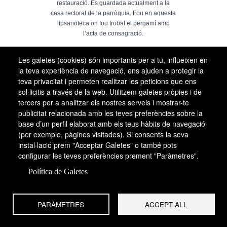
restauració. És guardada actualment a la
casa rectoral de la parròquia. Fou en aquesta
lipsanoteca on fou trobat el pergamí amb
l’acta de consagració.
La casa rectoral de Sant Martí de la Nou guarda encara
Les galetes (cookies) són importants per a tu, influeixen en
una altra lipsanoteca (lipsanoteca núm. 3), que també fou
la teva experiència de navegació, ens ajuden a protegir la
trobada l’any 1967 en ésser desmuntat l’altar barroc,
teva privacitat i permeten realitzar les peticions que ens
durant els treballs de restauració duts a terme al temple.
sol·licitis a través de la web. Utilitzem galetes pròpies i de
tercers per a analitzar els nostres serveis i mostrar-te
Aquesta lipsanoteca és totalment diferent de les anteriors.
publicitat relacionada amb les teves preferències sobre la
Consisteix en un pot de fusta de forma cilíndrica, bé que
base d’un perfil elaborat amb els teus hàbits de navegació
(per exemple, pàgines visitades). Si consents la seva
amb els costats abombats, fent panxa cap enfora,
instal·lació prem "Acceptar Galetes" o també pots
treballada al torn, de manera que n’ha restat un exemplar
configurar les teves preferències prement "Paràmetres".
molt regular. Les cares d’aquesta peça són totalment llises,
de manera que no formen cap motllura ni tampoc no
Política de Galetes
deixen veure cap motiu ni dibuix incís. És possible que
originàriament aquesta lipsanoteca hagués estat pintada
PARÀMETRES
ACCEPT ALL
amb faixes de diversos colors que resseguien el perímetre,
almenys aquesta és la decoració que presenten alguns