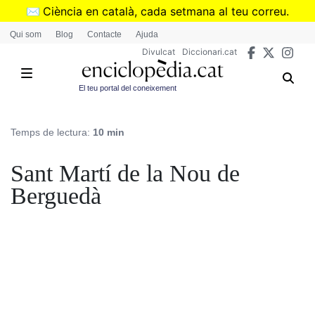
Vés
✉️
Ciència en català, cada setmana al teu correu.
al
➜
Subscriu-te al butlletí de Divulcat
.
Qui som
Blog
Contacte
Ajuda
contingut
Divulcat
Diccionari.cat
El teu portal del coneixement
Temps de lectura:
10 min
Sant Martí de la Nou de
Berguedà