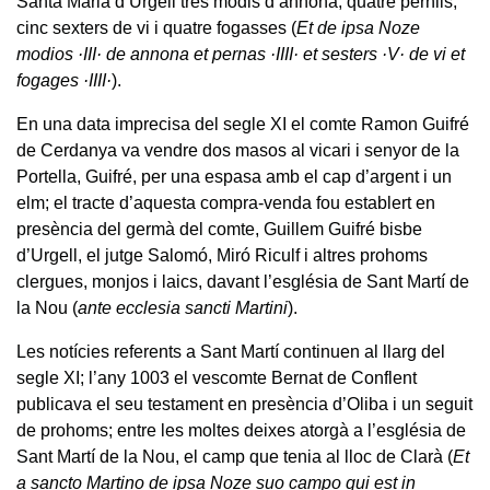
Santa Maria d’Urgell tres modis d’annona, quatre pernils,
cinc sexters de vi i quatre fogasses (
Et de ipsa Noze
modios ·III· de annona et pernas ·IIII· et sesters ·V· de vi et
fogages ·IIII·
).
En una data imprecisa del segle XI el comte Ramon Guifré
de Cerdanya va vendre dos masos al vicari i senyor de la
Portella, Guifré, per una espasa amb el cap d’argent i un
elm; el tracte d’aquesta compra-venda fou establert en
presència del germà del comte, Guillem Guifré bisbe
d’Urgell, el jutge Salomó, Miró Riculf i altres prohoms
clergues, monjos i laics, davant l’església de Sant Martí de
la Nou (
ante ecclesia sancti Martini
).
Les notícies referents a Sant Martí continuen al llarg del
segle XI; l’any 1003 el vescomte Bernat de Conflent
publicava el seu testament en presència d’Oliba i un seguit
de prohoms; entre les moltes deixes atorgà a l’església de
Sant Martí de la Nou, el camp que tenia al lloc de Clarà (
Et
a sancto Martino de ipsa Noze suo campo qui est in