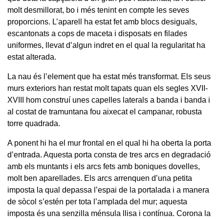
molt desmillorat, bo i més tenint en compte les seves
proporcions. L’aparell ha estat fet amb blocs desiguals,
escantonats a cops de maceta i disposats en filades
uniformes, llevat d’algun indret en el qual la regularitat ha
estat alterada.
La nau és l’element que ha estat més transformat. Els seus
murs exteriors han restat molt tapats quan els segles XVII-
XVIII hom construí unes capelles laterals a banda i banda i
al costat de tramuntana fou aixecat el campanar, robusta
torre quadrada.
A ponent hi ha el mur frontal en el qual hi ha oberta la porta
d’entrada. Aquesta porta consta de tres arcs en degradació
amb els muntants i els arcs fets amb boniques dovelles,
molt ben aparellades. Els arcs arrenquen d’una petita
imposta la qual depassa l’espai de la portalada i a manera
de sòcol s’estén per tota l’amplada del mur; aquesta
imposta és una senzilla ménsula llisa i contínua. Corona la