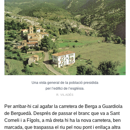
Una vista general de la població presidida
per l’edifici de l’església.
R. VILADÉS
Per arribar-hi cal agafar la carretera de Berga a Guardiola
de Berguedà. Després de passar el branc que va a Sant
Corneli i a Fígols, a mà dreta hi ha la nova carretera, ben
marcada, que traspassa el riu pel nou pont i enllaça altra