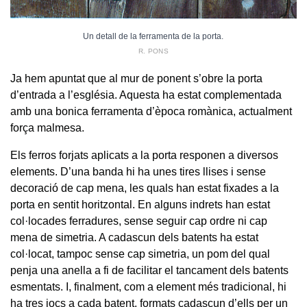
Un detall de la ferramenta de la porta.
R. PONS
Ja hem apuntat que al mur de ponent s’obre la porta
d’entrada a l’església. Aquesta ha estat complementada
amb una bonica ferramenta d’època romànica, actualment
força malmesa.
Els ferros forjats aplicats a la porta responen a diversos
elements. D’una banda hi ha unes tires llises i sense
decoració de cap mena, les quals han estat fixades a la
porta en sentit horitzontal. En alguns indrets han estat
col·locades ferradures, sense seguir cap ordre ni cap
mena de simetria. A cadascun dels batents ha estat
col·locat, tampoc sense cap simetria, un pom del qual
penja una anella a fi de facilitar el tancament dels batents
esmentats. I, finalment, com a element més tradicional, hi
ha tres jocs a cada batent, formats cadascun d’ells per un