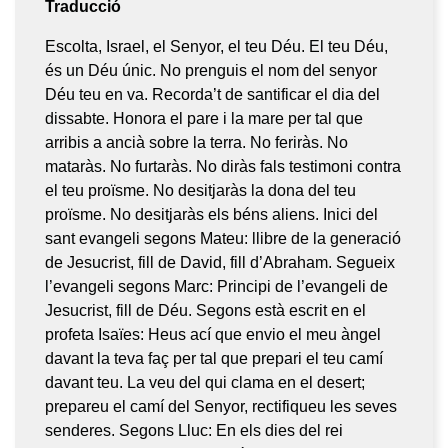
Traducció
Escolta, Israel, el Senyor, el teu Déu. El teu Déu,
és un Déu únic. No prenguis el nom del senyor
Déu teu en va. Recorda’t de santificar el dia del
dissabte. Honora el pare i la mare per tal que
arribis a ancià sobre la terra. No feriràs. No
mataràs. No furtaràs. No diràs fals testimoni contra
el teu proïsme. No desitjaràs la dona del teu
proïsme. No desitjaràs els béns aliens. Inici del
sant evangeli segons Mateu: llibre de la generació
de Jesucrist, fill de David, fill d’Abraham. Segueix
l’evangeli segons Marc: Principi de l’evangeli de
Jesucrist, fill de Déu. Segons està escrit en el
profeta Isaïes: Heus ací que envio el meu àngel
davant la teva faç per tal que prepari el teu camí
davant teu. La veu del qui clama en el desert;
prepareu el camí del Senyor, rectifiqueu les seves
senderes. Segons Lluc: En els dies del rei