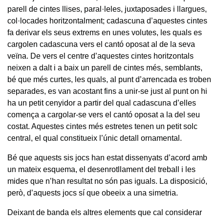
parell de cintes llises, paral·leles, juxtaposades i llargues,
col·locades horitzontalment; cadascuna d’aquestes cintes
fa derivar els seus extrems en unes volutes, les quals es
cargolen cadascuna vers el cantó oposat al de la seva
veïna. De vers el centre d’aquestes cintes horitzontals
neixen a dalt i a baix un parell de cintes més, semblants,
bé que més curtes, les quals, al punt d’arrencada es troben
separades, es van acostant fins a unir-se just al punt on hi
ha un petit cenyidor a partir del qual cadascuna d’elles
comença a cargolar-se vers el cantó oposat a la del seu
costat. Aquestes cintes més estretes tenen un petit solc
central, el qual constitueix l’únic detall ornamental.
Bé que aquests sis jocs han estat dissenyats d’acord amb
un mateix esquema, el desenrotllament del treball i les
mides que n’han resultat no són pas iguals. La disposició,
però, d’aquests jocs sí que obeeix a una simetria.
Deixant de banda els altres elements que cal considerar