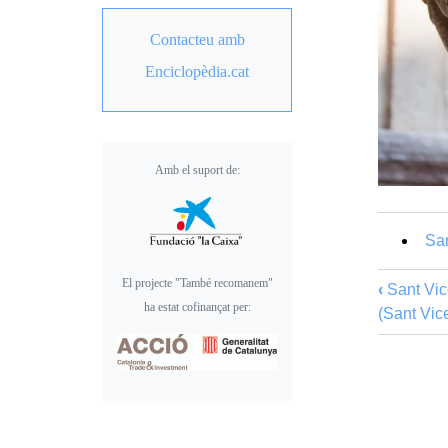
Contacteu amb
Enciclopèdia.cat
Amb el suport de:
Sa
El projecte "També recomanem"
‹
Sant Vic
ha estat cofinançat per:
(Sant Vic