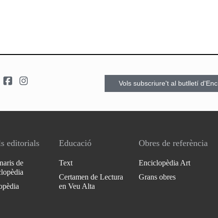
Vols subscriure't al butlletí d'En
s editorials
Educació
Obres de referència
naris de
Text
Enciclopèdia Art
clopèdia
Certamen de Lectura
Grans obres
opèdia
en Veu Alta