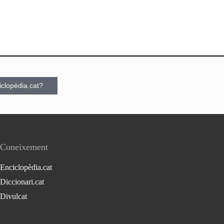
ciclopèdia.cat?
Coneixement
Enciclopèdia.cat
Diccionari.cat
Divulcat