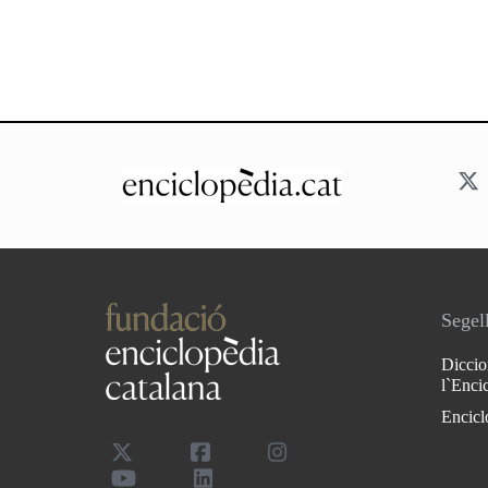
Segell
Diccio
l`Enci
Encicl