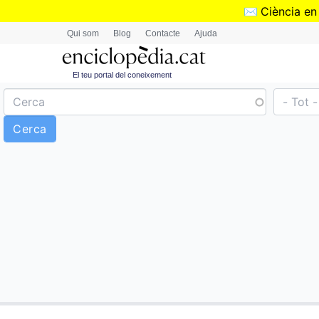
✉️
Ciència en
Qui som
Blog
Contacte
Ajuda
El teu portal del coneixement