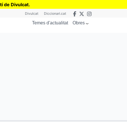
tí de Divulcat
.
Divulcat
Diccionari.cat
Obres
Temes d'actualitat