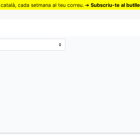
Vés
 català, cada setmana al teu correu.
➜
Subscriu-te al butlle
al
contingut