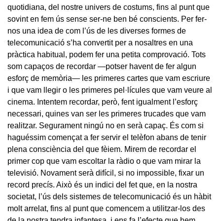
quotidiana, del nostre univers de costums, fins al punt que
sovint en fem ús sense ser-ne ben bé conscients. Per fer-
nos una idea de com l’ús de les diverses formes de
telecomunicació s’ha convertit per a nosaltres en una
pràctica habitual, podem fer una petita comprovació. Tots
som capaços de recordar —potser havent de fer algun
esforç de memòria— les primeres cartes que vam escriure
i que vam llegir o les primeres pel·lícules que vam veure al
cinema. Intentem recordar, però, fent igualment l’esforç
necessari, quines van ser les primeres trucades que vam
realitzar. Segurament ningú no en serà capaç. És com si
haguéssim començat a fer servir el telèfon abans de tenir
plena consciència del que fèiem. Mirem de recordar el
primer cop que vam escoltar la ràdio o que vam mirar la
televisió. Novament serà difícil, si no impossible, fixar un
record precís. Això és un indici del fet que, en la nostra
societat, l’ús dels sistemes de telecomunicació és un hàbit
molt arrelat, fins al punt que comencem a utilitzar-los des
de la nostra tendra infantesa, i ens fa l’efecte que hem