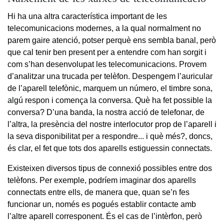
Hi ha una altra característica important de les
telecomunicacions modernes, a la qual normalment no
parem gaire atenció, potser perquè ens sembla banal, però
que cal tenir ben present per a entendre com han sorgit i
com s’han desenvolupat les telecomunicacions. Provem
d’analitzar una trucada per telèfon. Despengem l’auricular
de l’aparell telefònic, marquem un número, el timbre sona,
algú respon i comença la conversa. Què ha fet possible la
conversa? D’una banda, la nostra acció de telefonar, de
l’altra, la presència del nostre interlocutor prop de l’aparell i
la seva disponibilitat per a respondre... i què més?, doncs,
és clar, el fet que tots dos aparells estiguessin connectats.
Existeixen diversos tipus de connexió possibles entre dos
telèfons. Per exemple, podríem imaginar dos aparells
connectats entre ells, de manera que, quan se’n fes
funcionar un, només es pogués establir contacte amb
l’altre aparell corresponent. És el cas de l’intèrfon, però