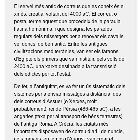
El servei més antic de correus que es coneix és el
xinès, creat al voltant del 4000 aC. El correu, o
posta, terme aquest que procedeix de la paraula
llatina homònima, i que designa les parades
regulars dels missatgers per a renovar els cavalls,
ve, doncs, de ben antic. Entre les antigues
civilitzacions mediterrànies, van ser els faraons
d’Egipte els primers que van instituir, pels volts del
2400 aC, una xarxa destinada a la transmissió
dels edictes per tot l’estat.
De fet, a l’antiguitat, es va fer un ús sistemàtic dels
sistemes per a enviar missatges a distància, des
dels correus d’Assuer (o Xerxes, molt
probablement), rei de Pèrsia (486-465 aC), a les
angaries (taxa per al transport de béns terrestres)
de l’antiga Roma. A Grècia, les ciutats més
importants disposaven de correu diari i de nuncis,
i els romans, en temps d’August, van crear el