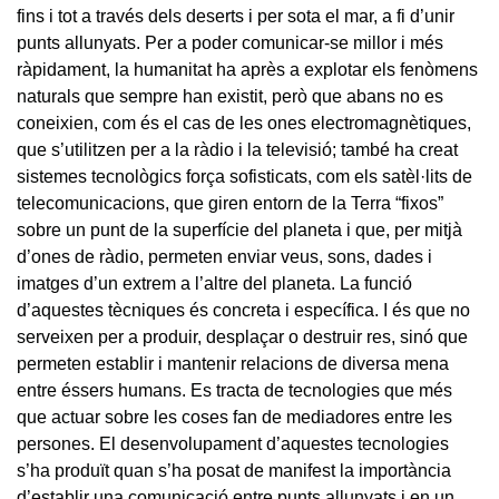
fins i tot a través dels deserts i per sota el mar, a fi d’unir
punts allunyats. Per a poder comunicar-se millor i més
ràpidament, la humanitat ha après a explotar els fenòmens
naturals que sempre han existit, però que abans no es
coneixien, com és el cas de les ones electromagnètiques,
que s’utilitzen per a la ràdio i la televisió; també ha creat
sistemes tecnològics força sofisticats, com els satèl·lits de
telecomunicacions, que giren entorn de la Terra “fixos”
sobre un punt de la superfície del planeta i que, per mitjà
d’ones de ràdio, permeten enviar veus, sons, dades i
imatges d’un extrem a l’altre del planeta. La funció
d’aquestes tècniques és concreta i específica. I és que no
serveixen per a produir, desplaçar o destruir res, sinó que
permeten establir i mantenir relacions de diversa mena
entre éssers humans. Es tracta de tecnologies que més
que actuar sobre les coses fan de mediadores entre les
persones. El desenvolupament d’aquestes tecnologies
s’ha produït quan s’ha posat de manifest la importància
d’establir una comunicació entre punts allunyats i en un