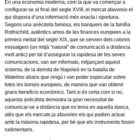
En una economia moderna, com la que va començar a
configurar-se al final del segle XVIII, el mercat afavoreix el
qui disposa d’una informació més exacta i oportuna.
Segons una anècdota famosa, els banquers de la família
Rothschild, autèntics amos de les finances europees a la
primera meitat del segle XIX, que se servien dels coloms
missatgers (un mitjà “natural” de comunicació a distància
molt antic) per tal d’assegurar la rapidesa de les seves
comunicacions, van ser informats, mitjançant aquest
sistema, de la derrota de Napoleó en la batalla de
Waterloo abans que ningú i van poder especular sobre
totes les borses europees, de manera que van obtenir
grans beneficis econòmics. Tant si és certa com si no,
aquesta anècdota demostra la gran necessitat de
comunicar-se a distància que es tenia en aquella època,
atès que els mercats ja afavorien els qui podien actuar
amb la màxima rapidesa, per bé que els instruments fossin
rudimentaris.