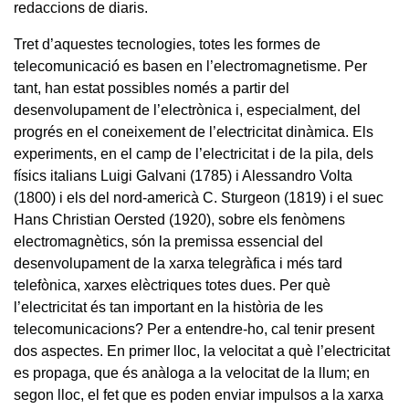
redaccions de diaris.
Tret d’aquestes tecnologies, totes les formes de
telecomunicació es basen en l’electromagnetisme. Per
tant, han estat possibles només a partir del
desenvolupament de l’electrònica i, especialment, del
progrés en el coneixement de l’electricitat dinàmica. Els
experiments, en el camp de l’electricitat i de la pila, dels
físics italians Luigi Galvani (1785) i Alessandro Volta
(1800) i els del nord-americà C. Sturgeon (1819) i el suec
Hans Christian Oersted (1920), sobre els fenòmens
electromagnètics, són la premissa essencial del
desenvolupament de la xarxa telegràfica i més tard
telefònica, xarxes elèctriques totes dues. Per què
l’electricitat és tan important en la història de les
telecomunicacions? Per a entendre-ho, cal tenir present
dos aspectes. En primer lloc, la velocitat a què l’electricitat
es propaga, que és anàloga a la velocitat de la llum; en
segon lloc, el fet que es poden enviar impulsos a la xarxa