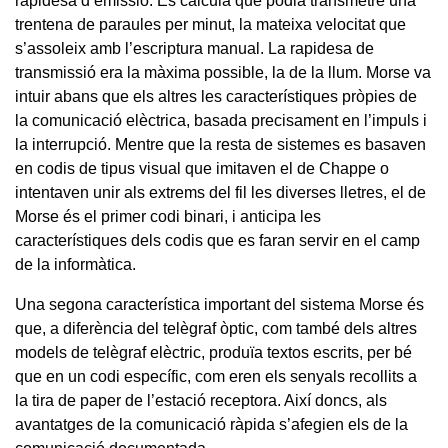
rapidesa d’emissió. Es calcula que podia transmetre una
trentena de paraules per minut, la mateixa velocitat que
s’assoleix amb l’escriptura manual. La rapidesa de
transmissió era la màxima possible, la de la llum. Morse va
intuir abans que els altres les característiques pròpies de
la comunicació elèctrica, basada precisament en l’impuls i
la interrupció. Mentre que la resta de sistemes es basaven
en codis de tipus visual que imitaven el de Chappe o
intentaven unir als extrems del fil les diverses lletres, el de
Morse és el primer codi binari, i anticipa les
característiques dels codis que es faran servir en el camp
de la informàtica.
Una segona característica important del sistema Morse és
que, a diferència del telègraf òptic, com també dels altres
models de telègraf elèctric, produïa textos escrits, per bé
que en un codi específic, com eren els senyals recollits a
la tira de paper de l’estació receptora. Així doncs, als
avantatges de la comunicació ràpida s’afegien els de la