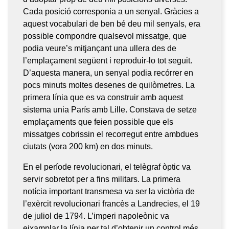
Cada posició corresponia a un senyal. Gràcies a
aquest vocabulari de ben bé deu mil senyals, era
possible compondre qualsevol missatge, que
podia veure’s mitjançant una ullera des de
l’emplaçament següent i reproduir-lo tot seguit.
D’aquesta manera, un senyal podia recórrer en
pocs minuts moltes desenes de quilòmetres. La
primera línia que es va construir amb aquest
sistema unia París amb Lille. Constava de setze
emplaçaments que feien possible que els
missatges cobrissin el recorregut entre ambdues
ciutats (vora 200 km) en dos minuts.
En el període revolucionari, el telègraf òptic va
servir sobretot per a fins militars. La primera
notícia important transmesa va ser la victòria de
l’exèrcit revolucionari francès a Landrecies, el 19
de juliol de 1794. L’imperi napoleònic va
eixamplar la línia per tal d’obtenir un control més