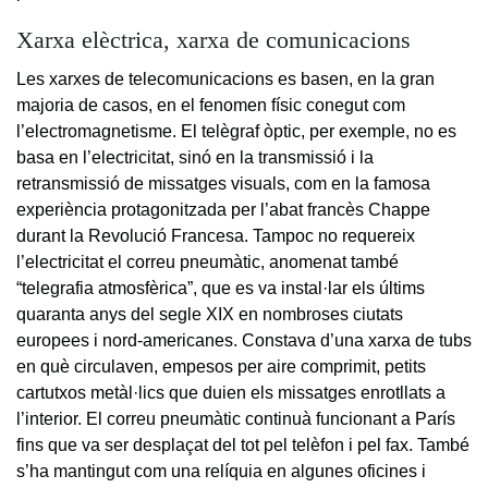
Xarxa elèctrica, xarxa de comunicacions
Les xarxes de telecomunicacions es basen, en la gran
majoria de casos, en el fenomen físic conegut com
l’electromagnetisme. El telègraf òptic, per exemple, no es
basa en l’electricitat, sinó en la transmissió i la
retransmissió de missatges visuals, com en la famosa
experiència protagonitzada per l’abat francès Chappe
durant la Revolució Francesa. Tampoc no requereix
l’electricitat el correu pneumàtic, anomenat també
“telegrafia atmosfèrica”, que es va instal·lar els últims
quaranta anys del segle XIX en nombroses ciutats
europees i nord-americanes. Constava d’una xarxa de tubs
en què circulaven, empesos per aire comprimit, petits
cartutxos metàl·lics que duien els missatges enrotllats a
l’interior. El correu pneumàtic continuà funcionant a París
fins que va ser desplaçat del tot pel telèfon i pel fax. També
s’ha mantingut com una relíquia en algunes oficines i