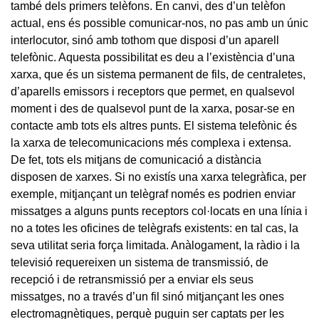
també dels primers telèfons. En canvi, des d’un telèfon
actual, ens és possible comunicar-nos, no pas amb un únic
interlocutor, sinó amb tothom que disposi d’un aparell
telefònic. Aquesta possibilitat es deu a l’existència d’una
xarxa, que és un sistema permanent de fils, de centraletes,
d’aparells emissors i receptors que permet, en qualsevol
moment i des de qualsevol punt de la xarxa, posar-se en
contacte amb tots els altres punts. El sistema telefònic és
la xarxa de telecomunicacions més complexa i extensa.
De fet, tots els mitjans de comunicació a distància
disposen de xarxes. Si no existís una xarxa telegràfica, per
exemple, mitjançant un telègraf només es podrien enviar
missatges a alguns punts receptors col·locats en una línia i
no a totes les oficines de telègrafs existents: en tal cas, la
seva utilitat seria força limitada. Anàlogament, la ràdio i la
televisió requereixen un sistema de transmissió, de
recepció i de retransmissió per a enviar els seus
missatges, no a través d’un fil sinó mitjançant les ones
electromagnètiques, perquè puguin ser captats per les