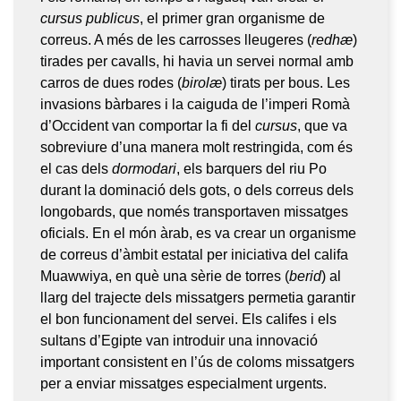
cursus publicus
, el primer gran organisme de
correus. A més de les carrosses lleugeres (
redhæ
)
tirades per cavalls, hi havia un servei normal amb
carros de dues rodes (
birolæ
) tirats per bous. Les
invasions bàrbares i la caiguda de l’imperi Romà
d’Occident van comportar la fi del
cursus
, que va
sobreviure d’una manera molt restringida, com és
el cas dels
dormodari
, els barquers del riu Po
durant la dominació dels gots, o dels correus dels
longobards, que només transportaven missatges
oficials. En el món àrab, es va crear un organisme
de correus d’àmbit estatal per iniciativa del califa
Muawwiya, en què una sèrie de torres (
berid
) al
llarg del trajecte dels missatgers permetia garantir
el bon funcionament del servei. Els califes i els
sultans d’Egipte van introduir una innovació
important consistent en l’ús de coloms missatgers
per a enviar missatges especialment urgents.