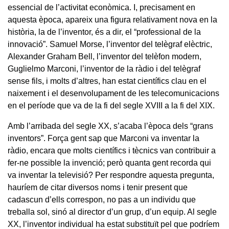
essencial de l’activitat econòmica. I, precisament en
aquesta època, apareix una figura relativament nova en la
història, la de l’inventor, és a dir, el “professional de la
innovació”. Samuel Morse, l’inventor del telègraf elèctric,
Alexander Graham Bell, l’inventor del telèfon modern,
Guglielmo Marconi, l’inventor de la ràdio i del telègraf
sense fils, i molts d’altres, han estat científics clau en el
naixement i el desenvolupament de les telecomunicacions
en el període que va de la fi del segle XVIII a la fi del XIX.
Amb l’arribada del segle XX, s’acaba l’època dels “grans
inventors”. Força gent sap que Marconi va inventar la
ràdio, encara que molts científics i tècnics van contribuir a
fer-ne possible la invenció; però quanta gent recorda qui
va inventar la televisió? Per respondre aquesta pregunta,
hauríem de citar diversos noms i tenir present que
cadascun d’ells correspon, no pas a un individu que
treballa sol, sinó al director d’un grup, d’un equip. Al segle
XX, l’inventor individual ha estat substituït pel que podríem