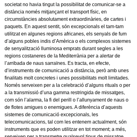
societat no havia tingut la possibilitat de comunicar-se a
distància només mitjançant el transport físic, en
circumstàncies absolutament extraordinàries, de cartes i
paquets. En aquest sentit, són excepcionals el tam-tam
utilitzat en algunes regions africanes, els senyals de fum
d’alguns pobles indis d’Amèrica o els complexos sistemes
de senyalització lluminosa emprats durant segles a les
regions costaneres de la Mediterrània per a alertar de
l’arribada de naus sarraïnes. Es tracta, en efecte,
d’instruments de comunicació a distància, però amb unes
finalitats molt concretes i unes possibilitats molt limitades.
Només serveixen per a la celebració d’alguns rituals o per
a la transmissió d’una gamma restringida de missatges,
com són l’alarma, la fi del perill o l’allunyament de naus o
de flotes amigues o enemigues. A diferència d’aquests
sistemes de comunicació excepcionals, les
telecomunicacions, tal com les entenem actualment, són
instruments que es poden utilitzar en tot moment; a més,
serveixen per a transmetre qualsevol tipus de missatge