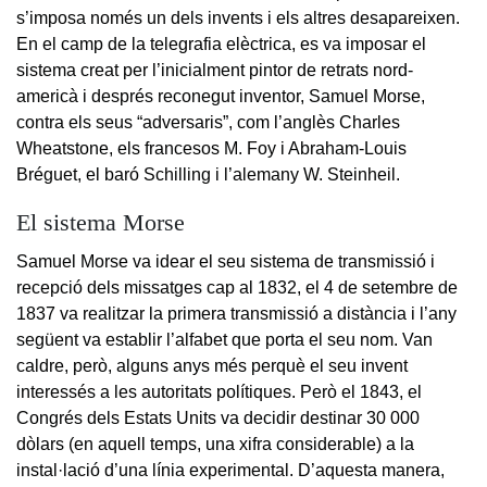
s’imposa només un dels invents i els altres desapareixen.
En el camp de la telegrafia elèctrica, es va imposar el
sistema creat per l’inicialment pintor de retrats nord-
americà i després reconegut inventor, Samuel Morse,
contra els seus “adversaris”, com l’anglès Charles
Wheatstone, els francesos M. Foy i Abraham-Louis
Bréguet, el baró Schilling i l’alemany W. Steinheil.
El sistema Morse
Samuel Morse va idear el seu sistema de transmissió i
recepció dels missatges cap al 1832, el 4 de setembre de
1837 va realitzar la primera transmissió a distància i l’any
següent va establir l’alfabet que porta el seu nom. Van
caldre, però, alguns anys més perquè el seu invent
interessés a les autoritats polítiques. Però el 1843, el
Congrés dels Estats Units va decidir destinar 30 000
dòlars (en aquell temps, una xifra considerable) a la
instal·lació d’una línia experimental. D’aquesta manera,