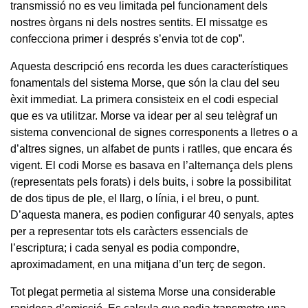
transmissió no es veu limitada pel funcionament dels
nostres òrgans ni dels nostres sentits. El missatge es
confecciona primer i després s’envia tot de cop”.
Aquesta descripció ens recorda les dues característiques
fonamentals del sistema Morse, que són la clau del seu
èxit immediat. La primera consisteix en el codi especial
que es va utilitzar. Morse va idear per al seu telègraf un
sistema convencional de signes corresponents a lletres o a
d’altres signes, un alfabet de punts i ratlles, que encara és
vigent. El codi Morse es basava en l’alternança dels plens
(representats pels forats) i dels buits, i sobre la possibilitat
de dos tipus de ple, el llarg, o línia, i el breu, o punt.
D’aquesta manera, es podien configurar 40 senyals, aptes
per a representar tots els caràcters essencials de
l’escriptura; i cada senyal es podia compondre,
aproximadament, en una mitjana d’un terç de segon.
Tot plegat permetia al sistema Morse una considerable