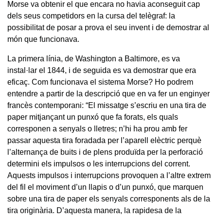
Morse va obtenir el que encara no havia aconseguit cap
dels seus competidors en la cursa del telègraf: la
possibilitat de posar a prova el seu invent i de demostrar al
món que funcionava.
La primera línia, de Washington a Baltimore, es va
instal·lar el 1844, i de seguida es va demostrar que era
eficaç. Com funcionava el sistema Morse? Ho podrem
entendre a partir de la descripció que en va fer un enginyer
francès contemporani: “El missatge s’escriu en una tira de
paper mitjançant un punxó que fa forats, els quals
corresponen a senyals o lletres; n’hi ha prou amb fer
passar aquesta tira foradada per l’aparell elèctric perquè
l’alternança de buits i de plens produïda per la perforació
determini els impulsos o les interrupcions del corrent.
Aquests impulsos i interrupcions provoquen a l’altre extrem
del fil el moviment d’un llapis o d’un punxó, que marquen
sobre una tira de paper els senyals corresponents als de la
tira originària. D’aquesta manera, la rapidesa de la