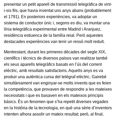
presentar un petit aparell de transmissió telegràfica de vint-
i-sis fils, que havia inventat uns anys abans (probablement
el 1791). En posteriors experiències, va adoptar un
sistema de conductor únic i, segons es diu, va muntar una
línia telegràfica experimental entre Madrid i Aranjuez,
residència estiuenca de la família reial. Però aquestes
destacades experiències van tenir un ressò molt reduït.
Mentrestant, durant les primeres dècades del segle XIX,
científics i tècnics de diversos països van realitzar també
els seus aparells telegràfics basats en l’ús del corrent
elèctric, amb resultats satisfactoris. Aquells anys es va
produir una autèntica cursa del telègraf elèctric. Gairebé
simultàniament van enginyar-se molts invents que es feien
la competència, que provaven de respondre a les mateixes
necessitats i que es basaven en els mateixos principis
bàsics. És un fenomen que s’ha repetit diverses vegades
en la història de la tecnologia, en què una sèrie d’inventors
intenten alhora assolir un mateix resultat; però, al final,