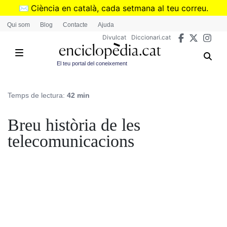
Vés
✉️
Ciència en català, cada setmana al teu correu.
al
➜
Subscriu-te al butlletí de Divulcat
.
Qui som
Blog
Contacte
Ajuda
contingut
Divulcat
Diccionari.cat
El teu portal del coneixement
Temps de lectura:
42 min
Breu història de les
telecomunicacions