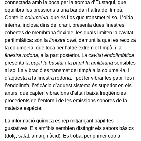
connectada amb la boca per la trompa d’Eustaqui, que
equilibra les pressions a una banda i l’altra del timpà.
Conté la
columel·la
, que és l’os que transmet el so. L’oïda
interna, inclosa dins del crani, presenta dues finestres
cobertes de membrana flexible, les quals limiten la cavitat
perilimfàtica: són la
finestra oval
, damunt la qual es recolza
la columel·la, que toca per l’altre extrem el timpà, i la
finestra rodona
, a la part posterior. La
cavitat endolimfàtica
presenta la
papil·la basilar
i la
papil·la amfibiana
sensibles
al so. La vibració es transmet del timpà a la columel·la, i
d’aquesta a la finestra rodona, i pot fer vibrar les papil·les i
l’endolimfa; l’eficàcia d’aquest sistema és superior en els
anurs, que capten vibracions d’alta i baixa freqüències
procedents de l’entorn i de les emissions sonores de la
mateixa espècie.
La informació química es rep mitjançant papil·les
gustatives. Els amfibis semblen distingir els sabors bàsics
(dolç, salat, amarg i àcid). Es troba, per primer cop a