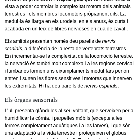
vista a poder controlar la complexitat motora dels animals
terrestres i els membres locomotors pròpiament dits. La
medul·la és llarga en els urodels; en els anurs, és curta i
acabada en un feix de fibres nervioses en cua de cavall.
Els amfibis presenten només deu parells de
nervis
cranials
, a diferència de la resta de vertebrats terrestres.
En incrementar-se la complexitat de la locomoció terrestre,
la nervació és també molt complexa i a les regions cervical
i lumbar es formen uns eixamplaments medul·lars per on
entren i surten les fibres sensitives i motores que innerven
les extremitats. Hi ha deu parells de
nervis espinals
.
Els òrgans sensorials
L’ull presenta glàndules al seu voltant, que serveixen per a
humidificar la còrnia, i parpelles mòbils (excepte a les
formes completament aquàtiques i a les larves), i que són
una adaptació a la vida terrestre i protegeixen el globus