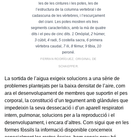
les de les cintures i les potes, les de
l’estructura de la columna vertebral i de
cadascuna de les vèrtebres, i l’escurçament
del crani. Les potes mostren els tres
segments característics, amb la mà de quatre
dits i el peu de cinc dits.
1
Omòplat,
2
húmer,
3
cúbit,
4
radi,
5
costella sacra,
6
primera
vèrtebra caudal,
7
ili,
8
fèmur,
9
tíbia,
10
peroné.
FERRAN RODRÍGUEZ, ORIGINAL DE
SCHAEFFER.
La sortida de l’aigua exigeix solucions a una sèrie de
problemes plantejats per la baixa densitat de l’aire, com
ara el desenvolupament de membres que suportin el pes
corporal, la constitució d’un tegument amb glàndules que
impedeixin la seva dessecació i d’un aparell respiratori
intern, pulmonar, solucions per a la reproducció i el
desenvolupament, i encara d’altres. Com sigui que en les
formes fòssils la informació disponible concerneix