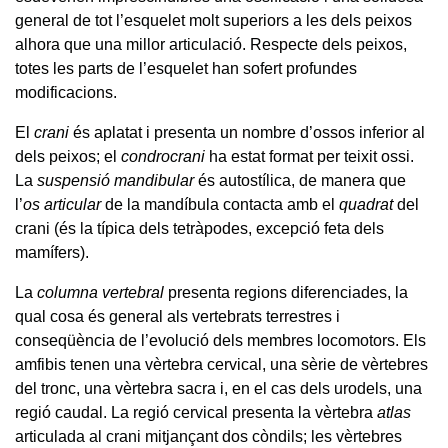
general de tot l’esquelet molt superiors a les dels peixos
alhora que una millor articulació. Respecte dels peixos,
totes les parts de l’esquelet han sofert profundes
modificacions.
El
crani
és aplatat i presenta un nombre d’ossos inferior al
dels peixos; el
condrocrani
ha estat format per teixit ossi.
La
suspensió mandibular
és autostílica, de manera que
l’
os articular
de la mandíbula contacta amb el
quadrat
del
crani (és la típica dels tetràpodes, excepció feta dels
mamífers).
La
columna vertebral
presenta regions diferenciades, la
qual cosa és general als vertebrats terrestres i
conseqüència de l’evolució dels membres locomotors. Els
amfibis tenen una vèrtebra cervical, una sèrie de vèrtebres
del tronc, una vèrtebra sacra i, en el cas dels urodels, una
regió caudal. La regió cervical presenta la vèrtebra
atlas
articulada al crani mitjançant dos còndils; les vèrtebres