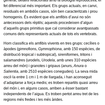
general, detalls relacionats amb la biologia reproductiva, el
fet diferencial més important. Els grups actuals, en canvi,
residuals en ambdós casos, són ben caracteritzats i prou
homogenis. És evident que els amfibis d’avui no són
antecessors dels rèptils; aquests procedeixen d’algun
d’aquells grups primitius que cal considerar avantpassats
comuns dels representants actuals de tots els vertebrats.
Hom classifica els amfibis vivents en tres grups: cecílies o
àpodes (gimnofions,
Gymnophiona
, amb 150 espècies, de
distribució tropical i subtropical), sireniformes, tritons i
salamandres (urodels,
Urodela
, amb unes 310 espècies
arreu del món) i granotes i gripaus (anurs,
Anura
o
Salientia
, amb 2510 espècies conegudes). La seva mida
oscil·la entre 1 cm i 1 m de llargada, i han aconseguit
d’adaptarse a força medis; es troben repartits quasi arreu
del món i, en alguns casos, arriben a ésser bastant
independents de l’aigua. Es troben pertot arreu tret de les
regions més fredes i les més àrides.