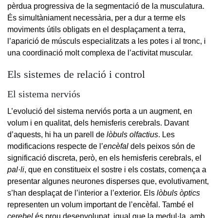
pèrdua progressiva de la segmentació de la musculatura.
És simultàniament necessària, per a dur a terme els
moviments útils obligats en el desplaçament a terra,
l’aparició de músculs especialitzats a les potes i al tronc, i
una coordinació molt complexa de l’activitat muscular.
Els sistemes de relació i control
El sistema nerviós
L’evolució del sistema nerviós porta a un augment, en
volum i en qualitat, dels hemisferis cerebrals. Davant
d’aquests, hi ha un parell de
lòbuls olfactius
. Les
modificacions respecte de l’
encèfal
dels peixos són de
significació discreta, però, en els hemisferis cerebrals, el
pal·li
, que en constitueix el sostre i els costats, comença a
presentar algunes neurones disperses que, evolutivament,
s’han desplaçat de l’interior a l’exterior. Els
lòbuls òptics
representen un volum important de l’encèfal. També el
cerebel
és prou desenvolupat, igual que la medul·la, amb