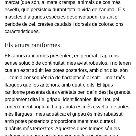
marcat (que són, al mateix temps, animals de cos més
esvelt), que persisteix durant tota la vida de l’animal. Els
mascles d’algunes espècies desenvolupen, durant el
període de zel, crestes caudals i dorsals de coloracions
característiques.
Els anurs raniformes
Els anurs raniformes presenten, en general, cap i cos
sense solució de continuïtat, més aviat robustos, i no tenen
cua en estat adult; les potes posteriors, amb cinc dits, són
—com a conseqüència de l’adaptació al salt— molt més
llargues que les anteriors, amb quatre dits. El tipus
raniforme presenta dues varietats ben definides: la granota
pròpiament dita i el gripau, identificables, fins i tot, pel
coneixement popular. La granota és més esvelta, de potes
més llargues i més aquàtica; el gripau és més rabassut,
amb potes posteriors proporcionalment més curtes i
d’hàbits més terrestres. Aquestes dues formes són els
extrems d’un grup on apareixen moltes espècies que