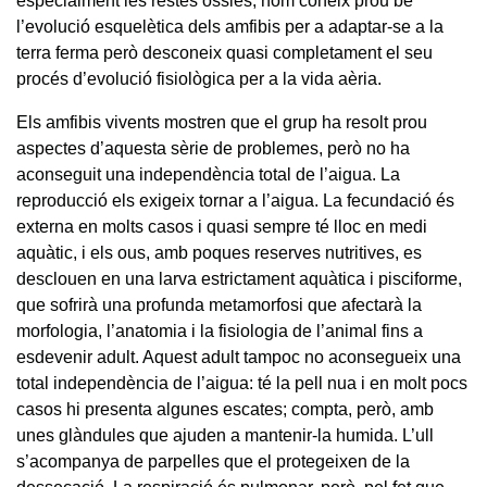
especialment les restes òssies, hom coneix prou bé
l’evolució esquelètica dels amfibis per a adaptar-se a la
terra ferma però desconeix quasi completament el seu
procés d’evolució fisiològica per a la vida aèria.
Els amfibis vivents mostren que el grup ha resolt prou
aspectes d’aquesta sèrie de problemes, però no ha
aconseguit una independència total de l’aigua. La
reproducció els exigeix tornar a l’aigua. La fecundació és
externa en molts casos i quasi sempre té lloc en medi
aquàtic, i els ous, amb poques reserves nutritives, es
desclouen en una larva estrictament aquàtica i pisciforme,
que sofrirà una profunda metamorfosi que afectarà la
morfologia, l’anatomia i la fisiologia de l’animal fins a
esdevenir adult. Aquest adult tampoc no aconsegueix una
total independència de l’aigua: té la pell nua i en molt pocs
casos hi presenta algunes escates; compta, però, amb
unes glàndules que ajuden a mantenir-la humida. L’ull
s’acompanya de parpelles que el protegeixen de la