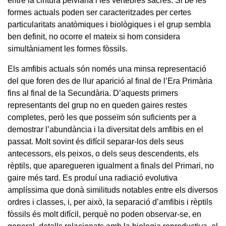
entre la cintura pelviana i les vèrtebres sacres. Si bé les
formes actuals poden ser caracteritzades per certes
particularitats anatòmiques i biològiques i el grup sembla
ben definit, no ocorre el mateix si hom considera
simultàniament les formes fòssils.
Els amfibis actuals són només una minsa representació
del que foren des de llur aparició al final de l’Era Primària
fins al final de la Secundària. D’aquests primers
representants del grup no en queden gaires restes
completes, però les que posseïm són suficients per a
demostrar l’abundància i la diversitat dels amfibis en el
passat. Molt sovint és difícil separar-los dels seus
antecessors, els peixos, o dels seus descendents, els
rèptils, que aparegueren igualment a finals del Primari, no
gaire més tard. Es produí una radiació evolutiva
amplíssima que donà similituds notables entre els diversos
ordres i classes, i, per això, la separació d’amfibis i rèptils
fòssils és molt difícil, perquè no poden observar-se, en