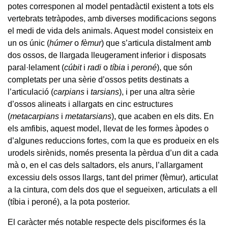
potes corresponen al model pentadàctil existent a tots els
vertebrats tetràpodes, amb diverses modificacions segons
el medi de vida dels animals. Aquest model consisteix en
un os únic (
húmer
o
fèmur
) que s’articula distalment amb
dos ossos, de llargada lleugerament inferior i disposats
paral·lelament (
cúbit
i
radi
o
tíbia
i
peroné
), que són
completats per una sèrie d’ossos petits destinats a
l’articulació (
carpians
i
tarsians
), i per una altra sèrie
d’ossos alineats i allargats en cinc estructures
(
metacarpians
i
metatarsians
), que acaben en els dits. En
els amfibis, aquest model, llevat de les formes àpodes o
d’algunes reduccions fortes, com la que es produeix en els
urodels sirènids, només presenta la pèrdua d’un dit a cada
mà o, en el cas dels saltadors, els anurs, l’allargament
excessiu dels ossos llargs, tant del primer (fèmur), articulat
a la cintura, com dels dos que el segueixen, articulats a ell
(tíbia i peroné), a la pota posterior.
El caràcter més notable respecte dels pisciformes és la