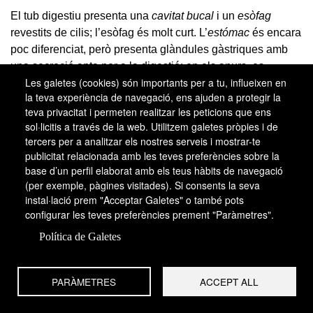
El tub digestiu presenta una
cavitat bucal
i un
esòfag
revestits de cilis; l’esòfag és molt curt. L’
estómac
és encara
poc diferenciat, però presenta glàndules gàstriques amb
una secreció apta per a la digestió; en els anurs, es
Les galetes (cookies) són importants per a tu, influeixen en
diferencien els extrems
cardíac
i
pilòric
. L’intestí és de
la teva experiència de navegació, ens ajuden a protegir la
longitud variable, segons el tipus d’alimentació, i, per tant,
teva privacitat i permeten realitzar les peticions que ens
més o menys sinuós. La diferenciació entre l’intestí prim i
sol·licitis a través de la web. Utilitzem galetes pròpies i de
l’intestí gros, tant morfològica com fisiològica, comença a
tercers per a analitzar els nostres serveis i mostrar-te
aparèixer en els urodels i només es marca bé en els anurs.
publicitat relacionada amb les teves preferències sobre la
L’intestí desemboca en una cavitat, l’anomenada
cloaca
,
base d’un perfil elaborat amb els teus hàbits de navegació
on van a parar igualment els aparells excretor i
(per exemple, pàgines visitades). Si consents la seva
instal·lació prem "Acceptar Galetes" o també pots
reproductor.
configurar les teves preferències prement "Paràmetres".
L’aparell respiratori
Política de Galetes
PARÀMETRES
ACCEPT ALL