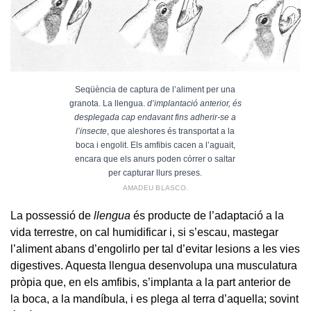
Seqüència de captura de l’aliment per una
granota. La llengua.
d’implantació anterior, és
desplegada cap endavant fins adherir-se a
l’insecte
, que aleshores és transportat a la
boca i engolit. Els amfibis cacen a l’aguait,
encara que els anurs poden córrer o saltar
per capturar llurs preses.
AMADEU BLASCO.
La possessió de
llengua
és producte de l’adaptació a la
vida terrestre, on cal humidificar i, si s’escau, mastegar
l’aliment abans d’engolirlo per tal d’evitar lesions a les vies
digestives. Aquesta llengua desenvolupa una musculatura
pròpia que, en els amfibis, s’implanta a la part anterior de
la boca, a la mandíbula, i es plega al terra d’aquella; sovint