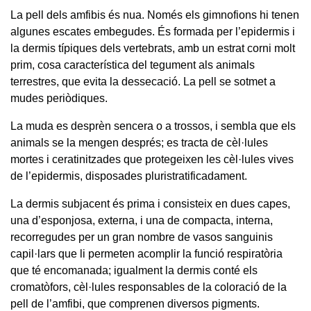
La pell dels amfibis és nua. Només els gimnofions hi tenen
algunes escates embegudes. És formada per l’epidermis i
la dermis típiques dels vertebrats, amb un estrat corni molt
prim, cosa característica del tegument als animals
terrestres, que evita la dessecació. La pell se sotmet a
mudes periòdiques.
La muda es desprèn sencera o a trossos, i sembla que els
animals se la mengen després; es tracta de cèl·lules
mortes i ceratinitzades que protegeixen les cèl·lules vives
de l’epidermis, disposades pluristratificadament.
La dermis subjacent és prima i consisteix en dues capes,
una d’esponjosa, externa, i una de compacta, interna,
recorregudes per un gran nombre de vasos sanguinis
capil·lars que li permeten acomplir la funció respiratòria
que té encomanada; igualment la dermis conté els
cromatòfors, cèl·lules responsables de la coloració de la
pell de l’amfibi, que comprenen diversos pigments.