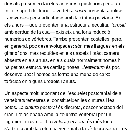
dorsals presenten facetes anteriors i posteriors per a un
millor suport del tronc; la vèrtebra
sacra
presenta apòfisis
transverses per a articularse amb la cintura pelviana. En
els anurs —que presenten una estructura peculiar, l’
urostil
,
amb pèrdua de la cua— existeix una forta reducció
numèrica de vèrtebres. També presenten costelles, però,
en general, poc desenvolupades; són més llargues en els
gimnofions, més reduïdes en els urodels i pràcticament
absents en els anurs, en els quals normalment només hi
ha petites estructures cartilaginoses. L’
estèrnum
és poc
desenvolupat i només es forma una mena de caixa
toràcica en alguns urodels i anurs.
Un aspecte molt important de l’esquelet postcranial dels
vertebrats terrestres el constitueixen les cintures i les
potes. La
cintura pectoral
és discreta, desconnectada del
crani i relacionada amb la columna vertebral per un
lligament muscular. La
cintura pelviana
és més forta i
s’articula amb la columna vertebral a la vèrtebra sacra. Les