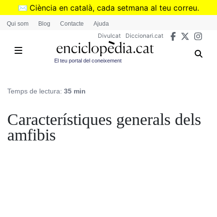
Vés
✉️
Ciència en català, cada setmana al teu correu.
al
➜
Subscriu-te al butlletí de Divulcat
.
Qui som
Blog
Contacte
Ajuda
contingut
Divulcat
Diccionari.cat
El teu portal del coneixement
Temps de lectura:
35 min
Característiques generals dels
amfibis