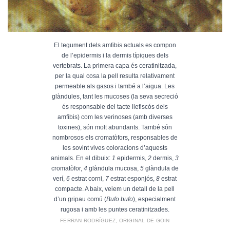
El tegument dels amfibis actuals es compon
de l’epidermis i la dermis típiques dels
vertebrats. La primera capa és ceratinitzada,
per la qual cosa la pell resulta relativament
permeable als gasos i també a l’aigua. Les
glàndules, tant les mucoses (la seva secreció
és responsable del tacte llefiscós dels
amfibis) com les verinoses (amb diverses
toxines), són molt abundants. També són
nombrosos els cromatòfors, responsables de
les sovint vives coloracions d’aquests
animals. En el dibuix:
1
epidermis,
2
dermis,
3
cromatòfor,
4
glàndula mucosa,
5
glàndula de
verí,
6
estrat corni,
7
estrat esponjós,
8
estrat
compacte. A baix, veiem un detall de la pell
d’un gripau comú (
Bufo bufo
), especialment
rugosa i amb les puntes ceratinitzades.
FERRAN RODRÍGUEZ, ORIGINAL DE GOIN