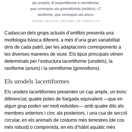
als urodels;
B
serpentiforme o vermiforme,
que correspon als gimnofiònids (exòtics); i
C
raniforme, que correspon als anurs.
AMADEU BLASCO, ORIGINAL DE CANKA I VIT.
Cadascun dels grups actuals d’amfibis presenta una
morfologia bàsica diferent, a més d’una gran variabilitat
dins de cada patró, per les adaptacions corresponents a
les diverses maneres de viure. Els tipus principals vénen
determinats per l’estructura lacertiforme (urodels), la
raniforme (anurs) i la vermiforme (gimnofions).
Els urodels lacertiformes
Els urodels lacertiformes presenten un cap ample, un tronc
diferenciat, quatre potes de llargada equivalent —que en
algun grup poden ser molt reduïdes— amb quatre dits als
membres anteriors i cinc als posteriors, i una cua de secció
circular, en els animals de costums més terrestres (de cos
més robust) o comprimida, en els d’hàbit aquàtic més