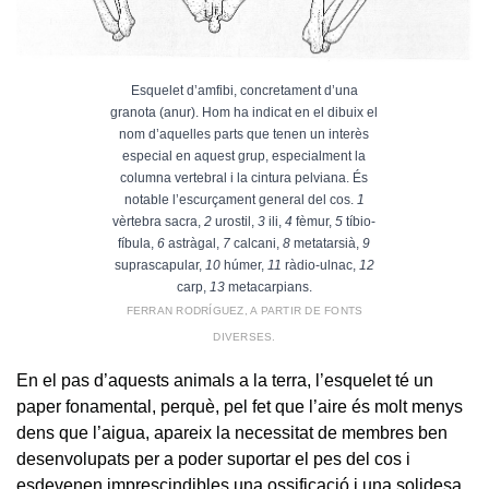
Esquelet d’amfibi, concretament d’una
granota (anur). Hom ha indicat en el dibuix el
nom d’aquelles parts que tenen un interès
especial en aquest grup, especialment la
columna vertebral i la cintura pelviana. És
notable l’escurçament general del cos.
1
vèrtebra sacra,
2
urostil,
3
ili,
4
fèmur,
5
tíbio-
fíbula,
6
astràgal,
7
calcani,
8
metatarsià,
9
suprascapular,
10
húmer,
11
ràdio-ulnac,
12
carp,
13
metacarpians.
FERRAN RODRÍGUEZ, A PARTIR DE FONTS
DIVERSES.
En el pas d’aquests animals a la terra, l’esquelet té un
paper fonamental, perquè, pel fet que l’aire és molt menys
dens que l’aigua, apareix la necessitat de membres ben
desenvolupats per a poder suportar el pes del cos i
esdevenen imprescindibles una ossificació i una solidesa