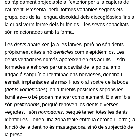
és ràpidament projectable a l’exterior per a la captura de
l’aliment. Presenta, però, formes variables segons els
grups, des de la llengua discoïdal dels discoglòssids fins a
la quasi vermiforme dels bufònids, i les seves capacitats
són relacionades amb la forma.
Les
dents
apareixen ja a les larves, però no són dents
pròpiament dites sinó
denticles
cornis epidèrmics. Les
dents vertaderes només apareixen en els adults —són
formades aleshores per una cavitat de la polpa, amb
irrigació sanguínia i terminacions nervioses, dentina i
esmalt, implantades als maxil·lars o al sostre de la boca
(
dents vomerianes
), en diferents posicions segons les
famílies— o bé poden mancar completament. Els amfibis
són
polifiodonts
, perquè renoven les dents diverses
vegades, i són
homodonts
, perquè tenen totes les dents
idèntiques. Tenen una zona feble entre la corona i l’arrel; la
funció de la dent no és mastegadora, sinó de subjecció de
la presa.