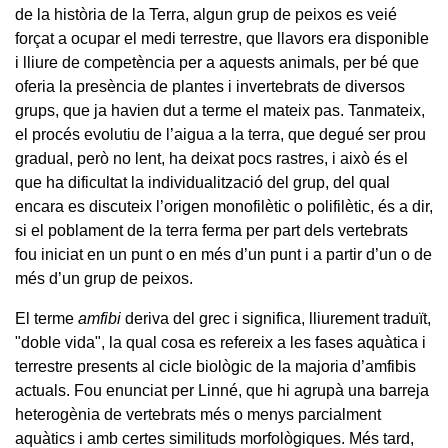
de la història de la Terra, algun grup de peixos es veié
forçat a ocupar el medi terrestre, que llavors era disponible
i lliure de competència per a aquests animals, per bé que
oferia la presència de plantes i invertebrats de diversos
grups, que ja havien dut a terme el mateix pas. Tanmateix,
el procés evolutiu de l’aigua a la terra, que degué ser prou
gradual, però no lent, ha deixat pocs rastres, i això és el
que ha dificultat la individualització del grup, del qual
encara es discuteix l’origen monofilètic o polifilètic, és a dir,
si el poblament de la terra ferma per part dels vertebrats
fou iniciat en un punt o en més d’un punt i a partir d’un o de
més d’un grup de peixos.
El terme
amfibi
deriva del grec i significa, lliurement traduït,
"doble vida", la qual cosa es refereix a les fases aquàtica i
terrestre presents al cicle biològic de la majoria d’amfibis
actuals. Fou enunciat per Linné, que hi agrupà una barreja
heterogènia de vertebrats més o menys parcialment
aquàtics i amb certes similituds morfològiques. Més tard,