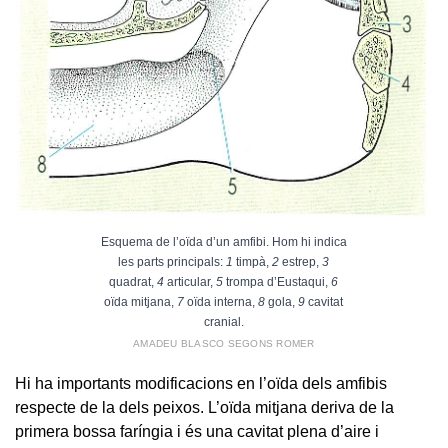
Esquema de l’oïda d’un amfibi. Hom hi indica
les parts principals:
1
timpà,
2
estrep,
3
quadrat,
4
articular,
5
trompa d’Eustaqui,
6
oïda mitjana,
7
oïda interna,
8
gola,
9
cavitat
cranial.
AMADEU BLASCO SEGONS ROMER
Hi ha importants modificacions en l’oïda dels amfibis
respecte de la dels peixos. L’oïda mitjana deriva de la
primera bossa faríngia i és una cavitat plena d’aire i