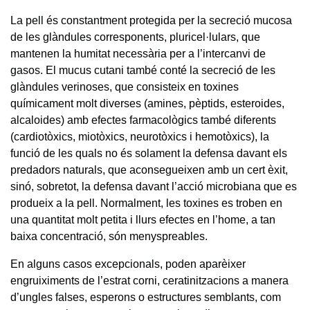
La pell és constantment protegida per la secreció mucosa
de les glàndules corresponents, pluricel·lulars, que
mantenen la humitat necessària per a l’intercanvi de
gasos. El mucus cutani també conté la secreció de les
glàndules verinoses, que consisteix en toxines
químicament molt diverses (amines, pèptids, esteroides,
alcaloides) amb efectes farmacològics també diferents
(cardiotòxics, miotòxics, neurotòxics i hemotòxics), la
funció de les quals no és solament la defensa davant els
predadors naturals, que aconsegueixen amb un cert èxit,
sinó, sobretot, la defensa davant l’acció microbiana que es
produeix a la pell. Normalment, les toxines es troben en
una quantitat molt petita i llurs efectes en l’home, a tan
baixa concentració, són menyspreables.
En alguns casos excepcionals, poden aparèixer
engruiximents de l’estrat corni, ceratinitzacions a manera
d’ungles falses, esperons o estructures semblants, com