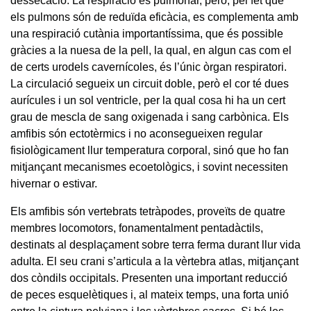
dessecació. La respiració és pulmonar, però, pel fet que
els pulmons són de reduïda eficàcia, es complementa amb
una respiració cutània importantíssima, que és possible
gràcies a la nuesa de la pell, la qual, en algun cas com el
de certs urodels cavernícoles, és l’únic òrgan respiratori.
La circulació segueix un circuit doble, però el cor té dues
aurícules i un sol ventricle, per la qual cosa hi ha un cert
grau de mescla de sang oxigenada i sang carbònica. Els
amfibis són ectotèrmics i no aconsegueixen regular
fisiològicament llur temperatura corporal, sinó que ho fan
mitjançant mecanismes ecoetològics, i sovint necessiten
hivernar o estivar.
Els amfibis són vertebrats tetràpodes, proveïts de quatre
membres locomotors, fonamentalment pentadàctils,
destinats al desplaçament sobre terra ferma durant llur vida
adulta. El seu crani s’articula a la vèrtebra atlas, mitjançant
dos còndils occipitals. Presenten una important reducció
de peces esquelètiques i, al mateix temps, una forta unió