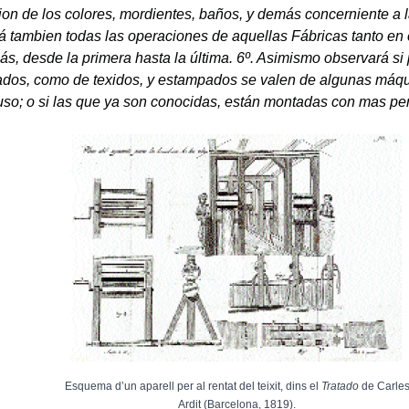
on de los colores, mordientes, baños, y demás concerniente a la
 tambien todas las operaciones de aquellas Fábricas tanto en
ás, desde la primera hasta la última. 6º. Asimismo observará si 
lados, como de texidos, y estampados se valen de algunas máqu
uso; o si las que ya son conocidas, están montadas con mas per
Esquema d’un aparell per al rentat del teixit, dins el
Tratado
de Carle
Ardit (Barcelona, 1819).