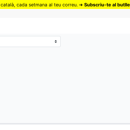
Vés
 català, cada setmana al teu correu.
➜
Subscriu-te al butlle
al
contingut