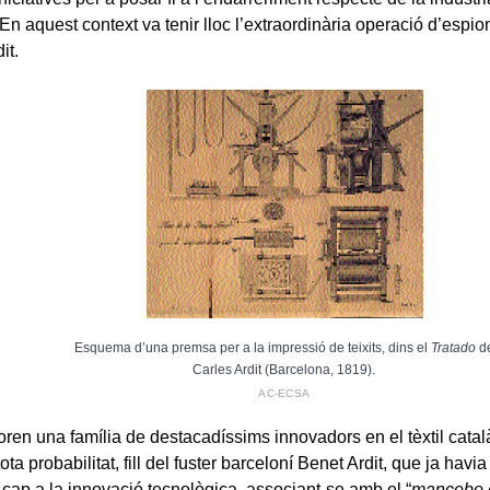
En aquest context va tenir lloc l’extraordinària operació d’espio
it.
Esquema d’una premsa per a la impressió de teixits, dins el
Tratado
d
Carles Ardit (Barcelona, 1819).
AC-ECSA
foren una família de destacadíssims innovadors en el tèxtil cata
ota probabilitat, fill del fuster barceloní Benet Ardit, que ja havi
 cap a la innovació tecnològica, associant-se amb el “
mancebo 