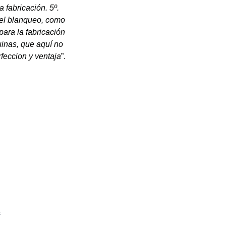
 fabricación. 5º.
 el blanqueo, como
para la fabricación
inas, que aquí no
feccion y ventaja
”.
s