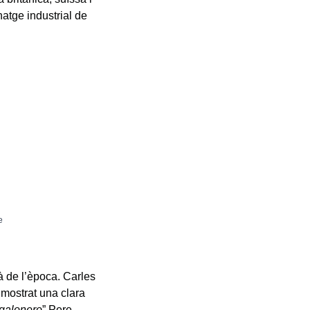
natge industrial de
e
là de l’època. Carles
a mostrat una clara
galonero
” Pere