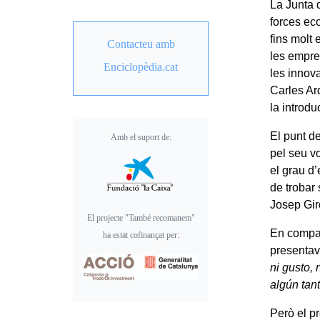
La Junta 
forces ec
fins molt 
Contacteu amb
les empre
Enciclopèdia.cat
les innov
Carles Ar
la introdu
El punt d
Amb el suport de:
pel seu v
el grau d’
de trobar 
Josep Gir
El projecte "També recomanem"
En compar
ha estat cofinançat per:
presentav
ni gusto, 
algún tant
Però el p