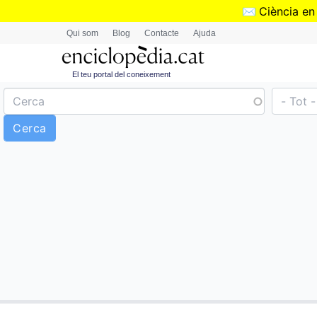
✉️
Ciència en
Qui som
Blog
Contacte
Ajuda
El teu portal del coneixement