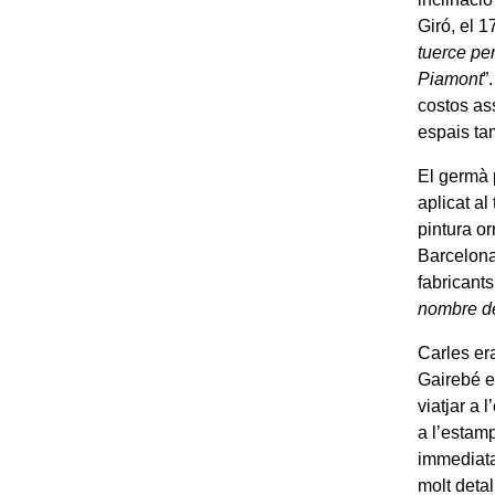
Giró, el 
tuerce pe
Piamont
”
costos ass
espais ta
El germà 
aplicat al
pintura o
Barcelona
fabricants
nombre de
Carles era
Gairebé e
viatjar a 
a l’estam
immediata 
molt detal