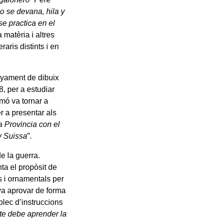
o se devana, hila y
e practica en el
 matèria i altres
raris distints i en
enyament de dibuix
8, per a estudiar
mó va tornar a
r a presentar als
 Provincia con el
y Suissa
”.
e la guerra.
ta el propòsit de
ls i ornamentals per
 va aprovar de forma
plec d’instruccions
]te debe aprender la