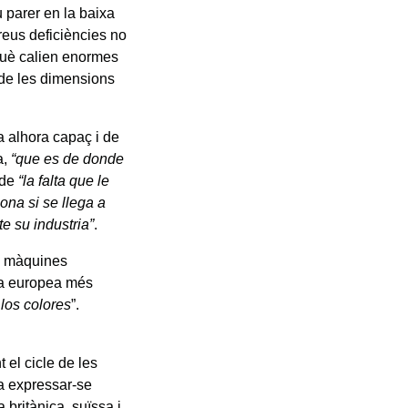
u parer en la baixa
greus deficiències no
rquè calien enormes
 de les dimensions
 alhora capaç i de
a,
“que es de donde
 de
“la falta que le
ona si se llega a
e su industria”
.
s màquines
ria europea més
 los colores
”.
 el cicle de les
a expressar-se
a britànica, suïssa i