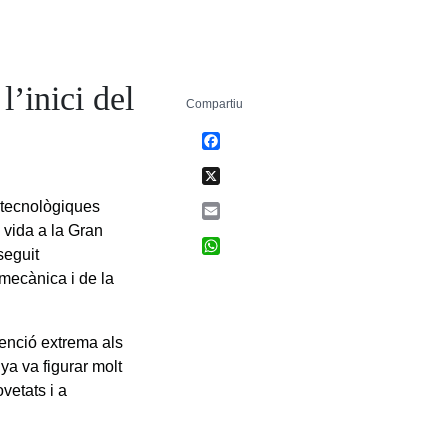
l’inici del
Compartiu
Facebook
X
s tecnològiques
Email
 vida a la Gran
WhatsApp
seguit
 mecànica i de la
enció extrema als
ya va figurar molt
vetats i a