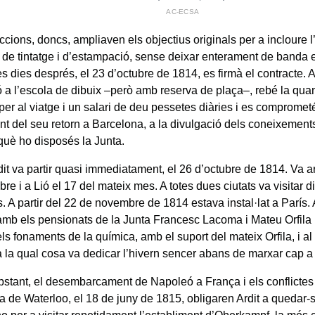
AC-ECSA
ccions, doncs, ampliaven els objectius originals per a incloure 
de tintatge i d’estampació, sense deixar enterament de banda el fi
 dies després, el 23 d’octubre de 1814, es firmà el contracte. A
ó a l’escola de dibuix –però amb reserva de plaça–, rebé la quan
per al viatge i un salari de deu pessetes diàries i es comprometé
t del seu retorn a Barcelona, a la divulgació dels coneixements
què ho disposés la Junta.
dit va partir quasi immediatament, el 26 d’octubre de 1814. Va a
e i a Lió el 17 del mateix mes. A totes dues ciutats va visitar d
. A partir del 22 de novembre de 1814 estava instal·lat a París. A
amb els pensionats de la Junta Francesc Lacoma i Mateu Orfila i
els fonaments de la química, amb el suport del mateix Orfila, i 
 a la qual cosa va dedicar l’hivern sencer abans de marxar cap a
bstant, el desembarcament de Napoleó a França i els conflictes
la de Waterloo, el 18 de juny de 1815, obligaren Ardit a quedar-