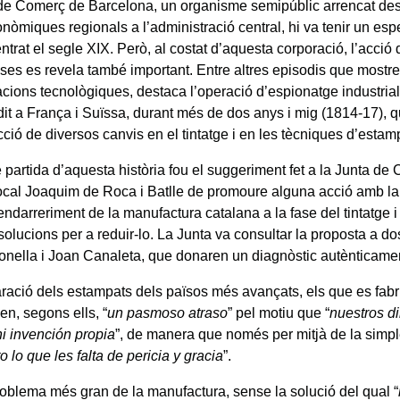
de Comerç de Barcelona, un organisme semipúblic arrencat des
onòmiques regionals a l’administració central, hi va tenir un es
entrat el segle XIX. Però, al costat d’aquesta corporació, l’acció
ses es revela també important. Entre altres episodis que mostren
acions tecnològiques, destaca l’operació d’espionatge industrial
dit a França i Suïssa, durant més de dos anys i mig (1814-17), q
cció de diversos canvis en el tintatge i en les tècniques d’estam
e partida d’aquesta història fou el suggeriment fet a la Junta d
ocal Joaquim de Roca i Batlle de promoure alguna acció amb la fi
endarreriment de la manufactura catalana a la fase del tintatge i
solucions per a reduir-lo. La Junta va consultar la proposta a do
onella i Joan Canaleta, que donaren un diagnòstic autènticame
ació dels estampats dels països més avançats, els que es fab
en, segons ells, “
un pasmoso atraso
” pel motiu que “
nuestros d
ni invención propia
”, de manera que només per mitjà de la simple
o lo que les falta de pericia y gracia
”.
roblema més gran de la manufactura, sense la solució del qual “