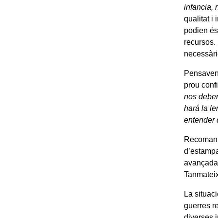
infancia,
qualitat i
podien és
recursos.
necessàri
Pensaven 
prou conf
nos deben 
hará la l
entender 
Recomanar
d’estampa
avançada i
Tanmateix
La situac
guerres r
diverses i