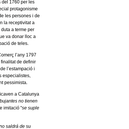
 del 1760 per les
pecial protagonisme
 de les persones i de
 la receptivitat a
 duta a terme per
ue va donar lloc a
pació de teles.
e Comerç l’any 1797
nalitat de definir
 de l’estampació i
s especialistes,
nt pessimista.
ricaven a Catalunya
ibujantes no tienen
 imitació “
se suple
no saldrá de su