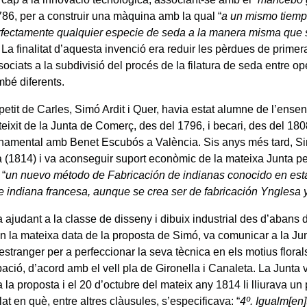
1786, per a construir una màquina amb la qual “
a un mismo tiemp
rfectamente qualquier especie de seda a la manera misma que s
. La finalitat d’aquesta invenció era reduir les pèrdues de primera
ociats a la subdivisió del procés de la filatura de seda entre ope
mbé diferents.
petit de Carles, Simó Ardit i Quer, havia estat alumne de l’ens
 teixit de la Junta de Comerç, des del 1796, i becari, des del 180
rnamental amb Benet Escubós a València. Sis anys més tard, Si
 (1814) i va aconseguir suport econòmic de la mateixa Junta pe
 “
un nuevo método de Fabricación de indianas conocido en esta
 indiana francesa, aunque se crea ser de fabricación Ynglesa 
 ajudant a la classe de disseny i dibuix industrial des d’abans d
n la mateixa data de la proposta de Simó, va comunicar a la Jun
l’estranger per a perfeccionar la seva tècnica en els motius flora
pació, d’acord amb el vell pla de Gironella i Canaleta. La Junta
la proposta i el 20 d’octubre del mateix any 1814 li lliurava un 
lat en què, entre altres clàusules, s’especificava: “
4º. Igualm[en