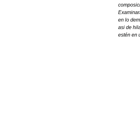
composici
Examinará
en lo dem
asi de hi
estén en 