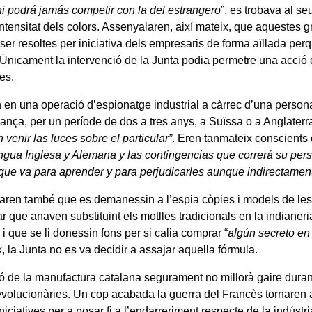
 ni podrá jamás competir con la del estrangero
”, es trobava al se
 intensitat dels colors. Assenyalaren, així mateix, que aquestes 
ser resoltes per iniciativa dels empresaris de forma aïllada pe
 Únicament la intervenció de la Junta podia permetre una acció
es.
en una operació d’espionatge industrial a càrrec d’una persona
iança, per un període de dos a tres anys, a Suïssa o a Anglaterr
venir las luces sobre el particular”
. Eren tanmateix conscients
engua Inglesa y Alemana y las contingencias que correrá su pers
que va para aprender y para perjudicarles aunque indirectament
en també que es demanessin a l’espia còpies i models de le
r que anaven substituint els motlles tradicionals en la indiane
 que se li donessin fons per si calia comprar “
algún secreto en
, la Junta no es va decidir a assajar aquella fórmula.
ió de la manufactura catalana segurament no millorà gaire durant
evolucionàries. Un cop acabada la guerra del Francès tornaren 
niciatives per a posar fi a l’endarreriment respecte de la indústri