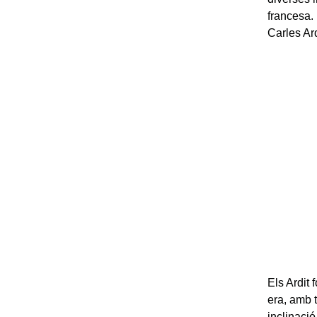
francesa. 
Carles Ard
Els Ardit 
era, amb t
inclinació