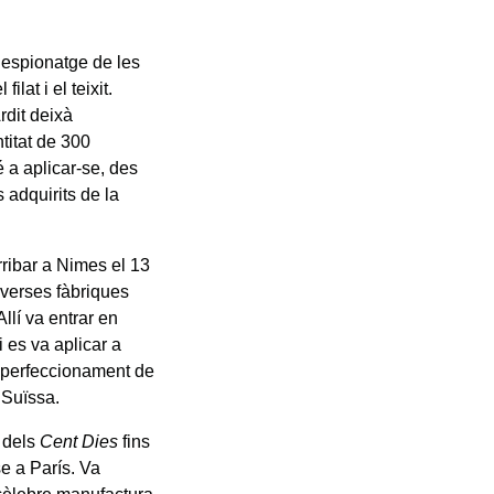
l’espionatge de les
lat i el teixit.
rdit deixà
titat de 300
 a aplicar-se, des
 adquirits de la
rribar a Nimes el 13
iverses fàbriques
llí va entrar en
 es va aplicar a
al perfeccionament de
 Suïssa.
 dels
Cent Dies
fins
se a París. Va