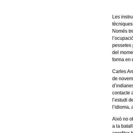
Les instru
tècniques 
Només tres
l’ocupaci
pessetes 
del momen
forma en 
Carles Ar
de novembr
d’indianes
contacte 
l’estudi d
l’idioma,
Això no o
a la batal