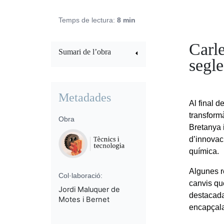
Temps de lectura:
8 min
Carle
Sumari de l’obra
segl
Metadades
Al final d
transform
Obra
Bretanya i
d’innovaci
química.
Algunes r
Col·laboració:
canvis que
Jordi Maluquer de
destacada
Motes i Bernet
encapçala