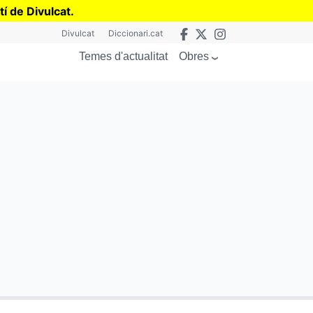
tí de Divulcat
.
Divulcat
Diccionari.cat
Obres
Temes d'actualitat