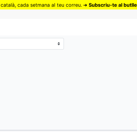
Vés
 català, cada setmana al teu correu.
➜
Subscriu-te al butlle
al
contingut