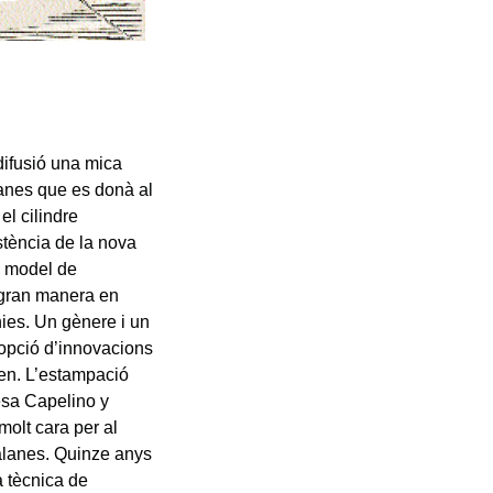
difusió una mica
ianes que es donà al
el cilindre
stència de la nova
l model de
 gran manera en
nies. Un gènere i un
dopció d’innovacions
en. L’estampació
esa Capelino y
molt cara per al
talanes. Quinze anys
a tècnica de