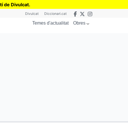
tí de Divulcat
.
Divulcat
Diccionari.cat
Obres
Temes d'actualitat