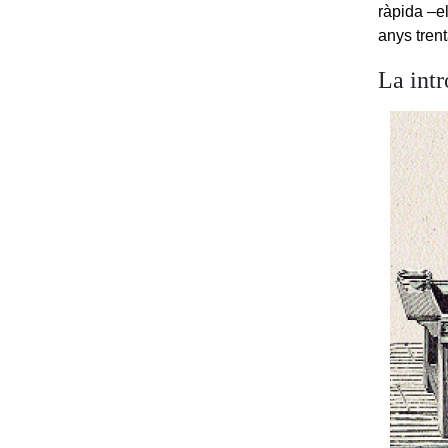
ràpida –e
anys trent
La intr