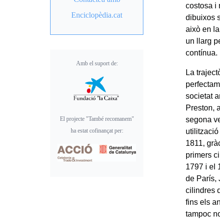
costosa i
Enciclopèdia.cat
dibuixos 
això en la
un llarg 
contínua.
Amb el suport de:
La traject
perfectame
societat 
Preston, a
El projecte "També recomanem"
segona ve
ha estat cofinançat per:
utilitzaci
1811, grà
primers ci
1797 i el
de París,
cilindres
fins els 
tampoc no