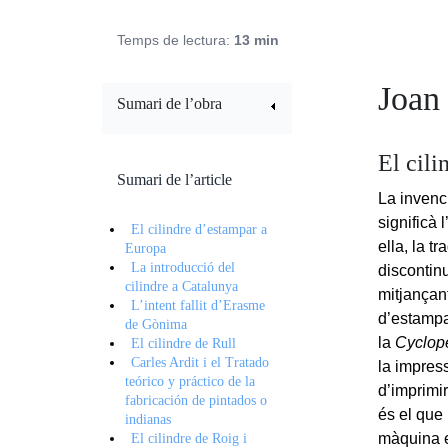
Temps de lectura:
13 min
Joan 
Sumari de l’obra
El cil
Sumari de l’article
La invenc
significà 
El cilindre d’estampar a
ella, la t
Europa
La introducció del
discontinu
cilindre a Catalunya
mitjançant
L’intent fallit d’Erasme
d’estampa
de Gònima
la
Cyclop
El cilindre de Rull
Carles Ardit i el Tratado
la impress
teórico y práctico de la
d’imprimi
fabricación de pintados o
és el que
indianas
màquina er
El cilindre de Roig i