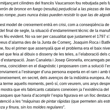
 mitjançant cilindres del francès Vaucanson fou rebutjada pels f
orrón de bronce en fuego
(resulta)
perjudicial a las piezas de l
 las rompe, pues nunca éstas pueden resistir lo que las de algo
st model de creixement entrà en crisi, com a conseqüència de 
del final de segle, la situació d’endarreriment tècnic de la manu
es féu evident. No va ser per casualitat que justament el 1797 s
veus d’alarma des de la Junta de Comerç. Joaquim Roca i Batll
e, fou el primer que assenyalà que el problema era el baix nivel
el que feia al dibuix o disseny de les teles, a l’elaboració dels c
 d’estampació. Joan Canaleta i Josep Gironella, encarregats per
ema, coincidiren en el diagnòstic i proposaren com a solució l’e
l’enviament a l’estranger d’una persona experta en el ram i amb 
coneixement, en secret, dels avenços de la indústria europea. 
a terme aquells moments, però sí, com veurem, uns anys després
 mostra que els fabricants catalans coneixien ja l’existència del
tasques que havia d’acomplir l’espia figurava en un lloc destaca
tenció a les “
máquinas de pintar rápidas
(que permeten als est
za y finura, sin los moldes regulares
”.