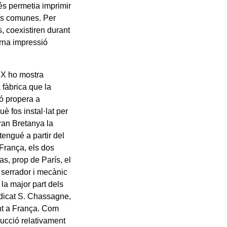
més permetia imprimir
les comunes. Per
s, coexistiren durant
erna impressió
XIX ho mostra
 fàbrica que la
ió propera a
è fos instal·lat per
ran Bretanya la
tengué a partir del
 França, els dos
as, prop de París, el
n serrador i mecànic
la major part dels
ndicat S. Chassagne,
ent a França. Com
ducció relativament