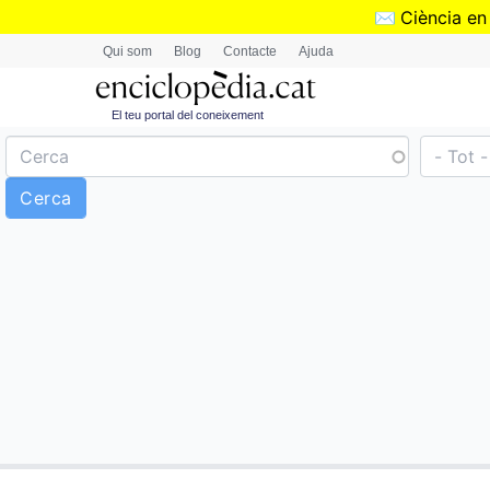
✉️
Ciència en
Qui som
Blog
Contacte
Ajuda
El teu portal del coneixement