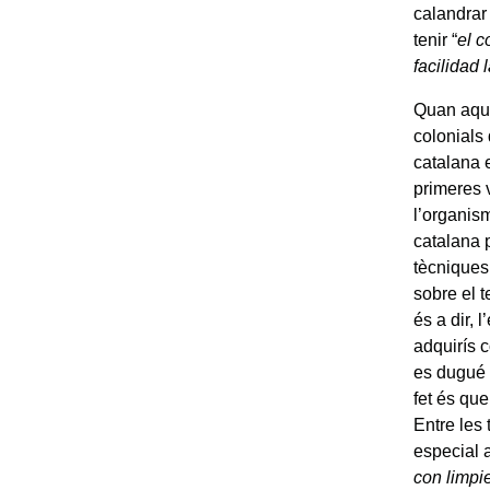
calandrar
tenir “
el c
facilidad
Quan aque
colonials 
catalana 
primeres 
l’organism
catalana p
tècniques
sobre el t
és a dir, 
adquirís 
es dugué 
fet és que
Entre les 
especial a
con limpie