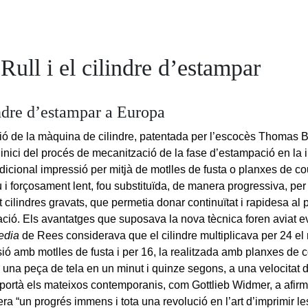
Rull i el cilindre d’estampar
indre d’estampar a Europa
ió de la màquina de cilindre, patentada per l’escocès Thomas B
l’inici del procés de mecanització de la fase d’estampació en la i
radicional impressió per mitjà de motlles de fusta o planxes de c
 i forçosament lent, fou substituïda, de manera progressiva, per
 cilindres gravats, que permetia donar continuïtat i rapidesa al 
ció. Els avantatges que suposava la nova tècnica foren aviat ev
edia
de Rees considerava que el cilindre multiplicava per 24 el
ió amb motlles de fusta i per 16, la realitzada amb planxes de co
r una peça de tela en un minut i quinze segons, a una velocitat 
 portà els mateixos contemporanis, com Gottlieb Widmer, a afir
a “un progrés immens i tota una revolució en l’art d’imprimir les