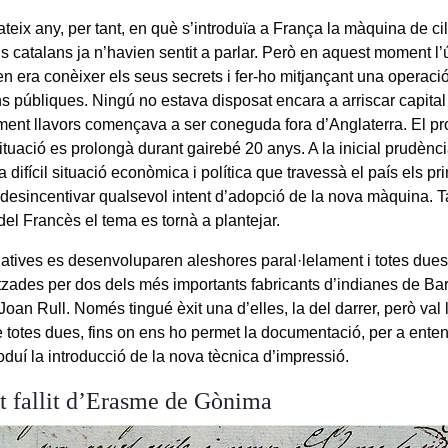
eix any, per tant, en què s’introduïa a França la màquina de cil
s catalans ja n’havien sentit a parlar. Però en aquest moment l’
en era conèixer els seus secrets i fer-ho mitjançant una operaci
ons públiques. Ningú no estava disposat encara a arriscar capita
ment llavors començava a ser coneguda fora d’Anglaterra. El p
ituació es prolongà durant gairebé 20 anys. A la inicial prudènci
 difícil situació econòmica i política que travessà el país els p
 desincentivar qualsevol intent d’adopció de la nova màquina. 
del Francès el tema es tornà a plantejar.
iatives es desenvoluparen aleshores paral·lelament i totes due
tzades per dos dels més importants fabricants d’indianes de B
oan Rull. Només tingué èxit una d’elles, la del darrer, però val 
 totes dues, fins on ens ho permet la documentació, per a enten
oduí la introducció de la nova tècnica d’impressió.
nt fallit d’Erasme de Gònima