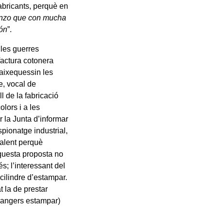
abricants, perquè en
ienzo que con mucha
dón
”.
les guerres
factura cotonera
’aixequessin les
e, vocal de
l de la fabricació
olors i a les
 la Junta d’informar
spionatge industrial,
talent perquè
Aquesta proposta no
; l’interessant del
 cilindre d’estampar.
t la de prestar
rangers estampar)