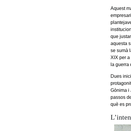
Aquest mat
empresari
plantejav
instituci
que justa
aquesta s
se sumà la
XIX per a
la guerra 
Dues inic
protagoni
Gònima i J
passos de
què es pr
L’inte