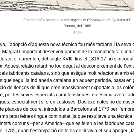
Estampació d’indianes a mà segons el
Diccionario de Química d’E.
Bouant
, del 1888.
ECSA
ya, l’adopció d’aquesta nova tècnica fou més tardana i la seva 
. Malgrat l’important desenvolupament de la manufactura d’ind
durant el darrer terç del segle XVIII, fins el 1816-17 no s’introduí 
r. Aquest relatiu retard no fou degut al desconeixement de l’exi
els fabricants catalans, sinó que estigué molt relacionat amb e
t que seguí la indianeria catalana en aquest període, basat en
ció de llenços de lli que eren massivament exportats a les colò
e, per les seves especials característiques, no estimulaven l’a
ques, especialment si eren costoses. Dos exemples ho demostr
 de planxes de coure, introduïda a Barcelona el 1770 per l’empr
mb prou feines tingué continuïtat, ja que resultava una tècnica 
pintats comuns –per a Amèrica– que es feien a les fàbriques ca
el 1785, quan l’estampació de teles de lli vivia el seu apogeu, l