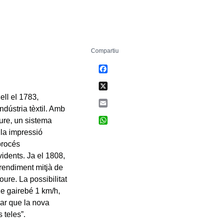
Compartiu
Facebook
X
ell el 1783,
Email
ndústria tèxtil. Amb
WhatsApp
oure, un sistema
 la impressió
procés
idents. Ja el 1808,
 rendiment mitjà de
ure. La possibilitat
de gairebé 1 km/h,
mar que la nova
 teles”.