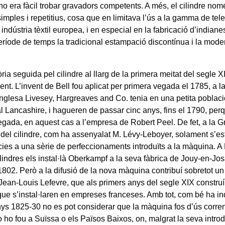
 no era fàcil trobar gravadors competents. A més, el cilindre no
simples i repetitius, cosa que en limitava l’ús a la gamma de te
 indústria tèxtil europea, i en especial en la fabricació d’indiane
període de temps la tradicional estampació discontínua i la mod
òria seguida pel cilindre al llarg de la primera meitat del segle 
nt. L’invent de Bell fou aplicat per primera vegada el 1785, a la
anglesa Livesey, Hargreaves and Co. tenia en una petita poblac
l Lancashire, i hagueren de passar cinc anys, fins el 1790, perqu
gada, en aquest cas a l’empresa de Robert Peel. De fet, a la G
ó del cilindre, com ha assenyalat M. Lévy-Leboyer, solament s’es
cies a una sèrie de perfeccionaments introduïts a la màquina. A
lindres els instal·là Oberkampf a la seva fàbrica de Jouy-en-Jos
 1802. Però a la difusió de la nova màquina contribuí sobretot u
 Jean-Louis Lefevre, que als primers anys del segle XIX construí 
 que s’instal·laren en empreses franceses. Amb tot, com bé ha i
anys 1825-30 no es pot considerar que la màquina fos d’ús corr
 ho fou a Suïssa o els Països Baixos, on, malgrat la seva intro