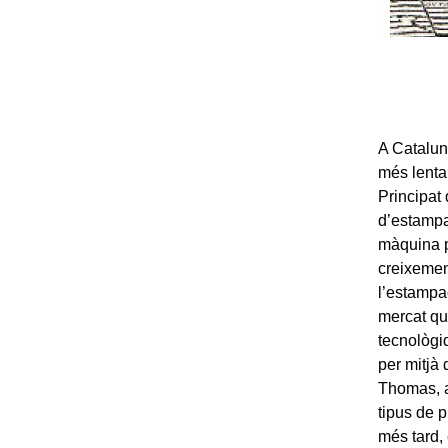
A Catalun
més lenta
Principat 
d’estampa
màquina p
creixemen
l’estampa
mercat qu
tecnològi
per mitjà
Thomas, a
tipus de 
més tard, 