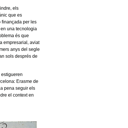
indre, els
únic que es
ó finançada per les
l en una tecnologia
roblema és que
a empresarial, aviat
rimers anys del segle
Tan sols després de
s estigueren
arcelona: Erasme de
la pena seguir els
dre el context en