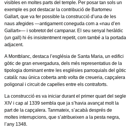
visibles en moltes parts del temple. Per posar tan sols un
exemple es pot destacar la contribució de Bartomeu
Gallart, que va fer possible la construcció d’una de les
naus afegides —antigament coneguda com a «nau d’en
Gallart»— i sobretot del campanar. El seu senyal heràldic
(un gall) hi és insistentment repetit, com també a la portada
adjacent.
A Montblanc, destaca l’església de Santa Maria, un edifici
gòtic de gran envergadura, dels més representatius de la
tipologia dominant entre les esglésies parroquials del gòtic
català: nau única coberta amb volta de creueria, capçalera
poligonal i circuit de capelles entre els contraforts.
La construcció es va iniciar durant el primer quart del segle
XIV i cap al 1339 sembla que ja s’havia avançat molt la
part de la capçalera. Tanmateix, s’acabà després de
moltes interrupcions, que s’atribueixen a la pesta negra,
l’any 1348.