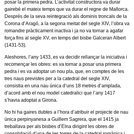
posar la primera pedra. L’activitat constructora va durar
gairebé el mateix temps que va durar el regne de Mallorca.
Després de la seva reintegració als dominis troncals de la
Corona d’Aragó, a la segona meitat del segle XIV, l’obra va
romandre pràcticament inactiva i ja no va tornar a agafar
força fins al segle XV, en temps del bisbe Galceran Albert
(1431-53).
Aleshores, l’any 1433, es va decidir rellançar la iniciativa i
recomençar les obres: es va tornar a posar una primera
pedra i es va adoptar un nou pla, que, en comptes de les
tres naus previstes per a la catedral del segle XIV,
consistia en una nau única d’uns 18 metres d’amplada,
d’acord amb el nou model catedralici que l’any 1417
s’havia adoptat a Girona.
No hi ha gaires dubtes a l’hora d’atribuir el projecte de nau
única perpinyanesa a Guillem Sagrera, que el 1415 ja
treballava per als bisbes d’Elna dirigint les obres de
consolidació d’una de les torres de la catedral romànica i