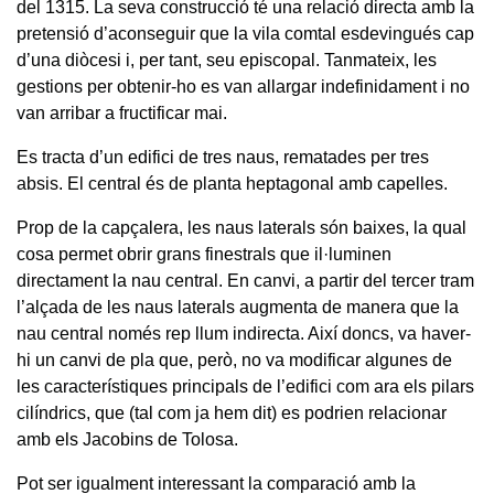
del 1315. La seva construcció té una relació directa amb la
pretensió d’aconseguir que la vila comtal esdevingués cap
d’una diòcesi i, per tant, seu episcopal. Tanmateix, les
gestions per obtenir-ho es van allargar indefinidament i no
van arribar a fructificar mai.
Es tracta d’un edifici de tres naus, rematades per tres
absis. El central és de planta heptagonal amb capelles.
Prop de la capçalera, les naus laterals són baixes, la qual
cosa permet obrir grans finestrals que il·luminen
directament la nau central. En canvi, a partir del tercer tram
l’alçada de les naus laterals augmenta de manera que la
nau central només rep llum indirecta. Així doncs, va haver-
hi un canvi de pla que, però, no va modificar algunes de
les característiques principals de l’edifici com ara els pilars
cilíndrics, que (tal com ja hem dit) es podrien relacionar
amb els Jacobins de Tolosa.
Pot ser igualment interessant la comparació amb la