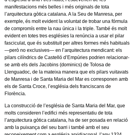
manifestacions més belles i més originals de tota
l’arquitectura gòtica catalana. A la Seu de Manresa, per
exemple, és molt evident la voluntat de trobar una fórmula
de compromís entre la nau única i la triple. També és molt
evident en totes tres esglésies la renúncia a usar el pilar
fasciculat, que és substituït per altres formes més habituals
—però no exclusives— en l’arquitectura mendicant: els
pilars cilíndrics de Castelló d’Empúries podrien relacionar-
se amb els dels Jacobins (dominics) de Tolosa de
Llenguadoc, de la mateixa manera que els pilars vuitavats
de Manresa i de Santa Maria del Mar es corresponen amb
els de Santa Croce, l’església dels franciscans de
Florència.
La construcció de l’església de Santa Maria del Mar, que
molts consideren l’edifici més representatiu de tota
l’arquitectura gòtica catalana, ha de ser posada en relació
amb la puixança del seu barri i també amb el seu
reconeixement com a església arxidiaconal, l’any 1324.