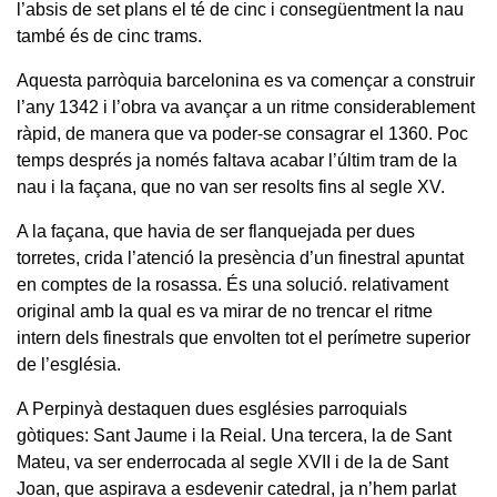
l’absis de set plans el té de cinc i consegüentment la nau
també és de cinc trams.
Aquesta parròquia barcelonina es va començar a construir
l’any 1342 i l’obra va avançar a un ritme considerablement
ràpid, de manera que va poder-se consagrar el 1360. Poc
temps després ja només faltava acabar l’últim tram de la
nau i la façana, que no van ser resolts fins al segle XV.
A la façana, que havia de ser flanquejada per dues
torretes, crida l’atenció la presència d’un finestral apuntat
en comptes de la rosassa. És una solució. relativament
original amb la qual es va mirar de no trencar el ritme
intern dels finestrals que envolten tot el perímetre superior
de l’església.
A Perpinyà destaquen dues esglésies parroquials
gòtiques: Sant Jaume i la Reial. Una tercera, la de Sant
Mateu, va ser enderrocada al segle XVII i de la de Sant
Joan, que aspirava a esdevenir catedral, ja n’hem parlat