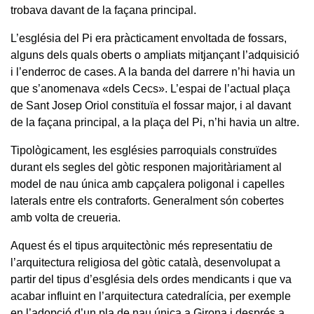
trobava davant de la façana principal.
L’església del Pi era pràcticament envoltada de fossars,
alguns dels quals oberts o ampliats mitjançant l’adquisició
i l’enderroc de cases. A la banda del darrere n’hi havia un
que s’anomenava «dels Cecs». L’espai de l’actual plaça
de Sant Josep Oriol constituïa el fossar major, i al davant
de la façana principal, a la plaça del Pi, n’hi havia un altre.
Tipològicament, les esglésies parroquials construïdes
durant els segles del gòtic responen majoritàriament al
model de nau única amb capçalera poligonal i capelles
laterals entre els contraforts. Generalment són cobertes
amb volta de creueria.
Aquest és el tipus arquitectònic més representatiu de
l’arquitectura religiosa del gòtic català, desenvolupat a
partir del tipus d’església dels ordes mendicants i que va
acabar influint en l’arquitectura catedralícia, per exemple
en l’adopció d’un pla de nau única a Girona i després a