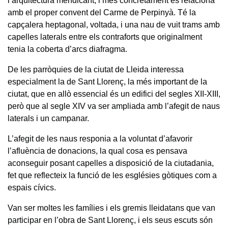
l’arquitectura mendicant, i més concretament es relaciona
amb el proper convent del Carme de Perpinyà. Té la
capçalera heptagonal, voltada, i una nau de vuit trams amb
capelles laterals entre els contraforts que originalment
tenia la coberta d’arcs diafragma.
De les parròquies de la ciutat de Lleida interessa
especialment la de Sant Llorenç, la més important de la
ciutat, que en allò essencial és un edifici del segles XII-XIII,
però que al segle XIV va ser ampliada amb l’afegit de naus
laterals i un campanar.
L’afegit de les naus responia a la voluntat d’afavorir
l’afluència de donacions, la qual cosa es pensava
aconseguir posant capelles a disposició de la ciutadania,
fet que reflecteix la funció de les esglésies gòtiques com a
espais cívics.
Van ser moltes les famílies i els gremis lleidatans que van
participar en l’obra de Sant Llorenç, i els seus escuts són