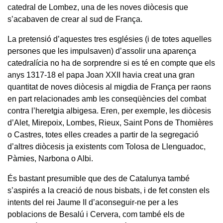
catedral de Lombez, una de les noves diòcesis que
s’acabaven de crear al sud de França.
La pretensió d’aquestes tres esglésies (i de totes aquelles
persones que les impulsaven) d’assolir una aparença
catedralícia no ha de sorprendre si es té en compte que els
anys 1317-18 el papa Joan XXII havia creat una gran
quantitat de noves diòcesis al migdia de França per raons
en part relacionades amb les conseqüències del combat
contra l’heretgia albigesa. Eren, per exemple, les diòcesis
d’Alet, Mirepoix, Lombes, Rieux, Saint Pons de Thomières
o Castres, totes elles creades a partir de la segregació
d’altres diòcesis ja existents com Tolosa de Llenguadoc,
Pàmies, Narbona o Albi.
És bastant presumible que des de Catalunya també
s’aspirés a la creació de nous bisbats, i de fet consten els
intents del rei Jaume II d’aconseguir-ne per a les
poblacions de Besalú i Cervera, com també els de