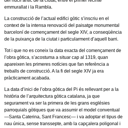
del nucli antic de la ciutat, entre el primer recinte
emmurallat i la Rambla.
La construcció de l’actual edifici gòtic s’inscriu en el
context de la intensa renovació del paisatge monumental
barceloní de començament del segle XIV, a conseqüència
de la puixança de la ciutat i particularment d’aquell barri.
Tot i que no es coneix la data exacta del començament de
l’obra gòtica, s’acostuma a situar cap al 1319, quan
apareixen les primeres notícies que fan referència a
treballs de construcció. A la fi del segle XIV ja era
pràcticament acabada.
La data d’inici de l’obra gòtica del Pi és rellevant per a la
història de l’arquitectura gòtica catalana, ja que
segurament va ser la primera de les grans esglésies
parroquials gòtiques que va assumir el model conventual
—Santa Caterina, Sant Francesc— i va adoptar el tipus de
nau única, sense transsepte, amb la capçalera poligonal i