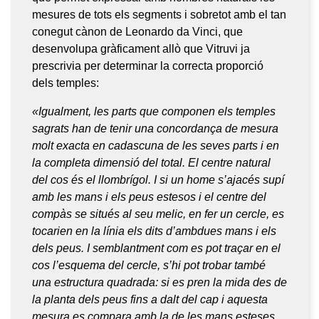
mesures de tots els segments i sobretot amb el tan
conegut cànon de Leonardo da Vinci, que
desenvolupa gràficament allò que Vitruvi ja
prescrivia per determinar la correcta proporció
dels temples:
«Igualment, les parts que componen els temples
sagrats han de tenir una concordança de mesura
molt exacta en cadascuna de les seves parts i en
la completa dimensió del total. El centre natural
del cos és el llombrígol. I si un home s’ajacés supí
amb les mans i els peus estesos i el centre del
compàs se situés al seu melic, en fer un cercle, es
tocarien en la línia els dits d’ambdues mans i els
dels peus. I semblantment com es pot traçar en el
cos l’esquema del cercle, s’hi pot trobar també
una estructura quadrada: si es pren la mida des de
la planta dels peus fins a dalt del cap i aquesta
mesura es compara amb la de les mans esteses,