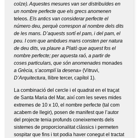
colze). Aquestes mesures van ser distribuïdes en
un nombre perfecte que els grecs anomenen
teleos.
Els antics van considerar perfecte el
número deu, perquè correspon al nombre dels dits
de les mans. D’aquests sortí el pam, i del pam, el
peu. I com que ambdues mans consten per natura
de deu dits, va plaure a Plató que aquest fos el
nombre perfecte; per aquesta raó, a partir de
coses particulars, que són anomenades
monades
a Grècia, s’acomplí la desena»
(Vitruvi,
D’Arquitectura
, llibre tercer, capítol 1).
La combinació del cercle i el quadrat en el traçat
de Santa Maria del Mar, així com les seves mides
extremes de 10 x 10, el nombre perfecte (tal com
acabem de llegir), posen de manifest que l’autor
del projecte tenia profunds coneixements dels
sistemes de proporcionalitat clàssics i permeten
sospitar que fins i tot podia haver conegut el tractat