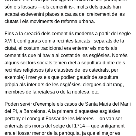
són els fossars —els cementiris-, molts dels quals han
acabat esdevenint places a causa del creixement de les
ciutats i els moviments de reforma urbana.
Fins a la creació dels cementiris moderns a partir del segle
XVIII, configurats com a recintes tancats i separats de la
ciutat, el costum tradicional era enterrar els morts als
cementiris que hi havia al costat de les esglésies. Només
alguns sectors socials tenien dret a sepultura dintre dels
recintes religiosos (als claustres de les catedrals, per
exemple) i menys els que podien gaudir de sepultura
pròpia als interiors de les esglésies: clergues d’alt rang,
membres de la reialesa o de la noblesa, etc.
Poden servir d’exemple els casos de Santa Maria del Mar i
del Pi, a Barcelona. A la primera d’aquestes esglésies
pertany el conegut Fossar de les Moreres —on van ser
enterrats els morts del setge del 1714— que antigament
era el fossar menor de la parròquia, ja que el major es