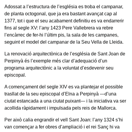
Adossat a l’estructura de l’església es troba el campanar,
de planta octogonal, que ja era bastant avançat cap al
1377, tot i que el seu acabament definitiu es va endarrerir
fins al segle XV: l’any 1423 Pere Vallebrera va rebre
l’encàrrec de fer-hi l’últim pis, la sala de les campanes,
seguint el model del campanar de la Seu Vella de Lleida.
La renovació arquitectònica de l’església de Sant Joan de
Perpinyà és l’exemple més clar d’adequació d’un
programa arquitectònic a la voluntat d’esdevenir seu
episcopal.
A començament del segle XIV es va plantejar el possible
trasllat de la seu episcopal d’Elna a Perpinyà —d’una
ciutat estancada a una ciutat puixant— i la iniciativa va ser
acollida ràpidament i impulsada pels reis de Mallorca.
Per això calia engrandir el vell Sant Joan: l’any 1324 s’hi
van començar a fer obres d’ampliació i el rei Sanç hi va