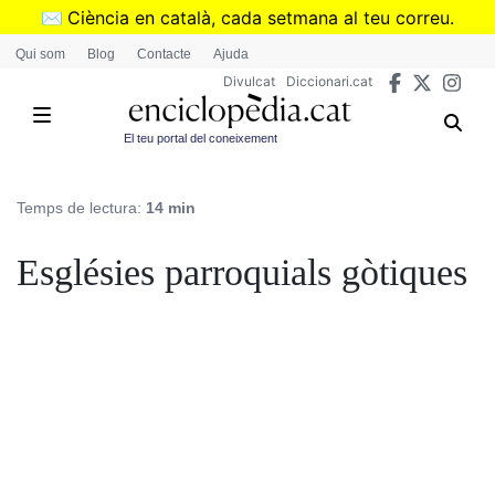
Vés
✉️
Ciència en català, cada setmana al teu correu.
al
➜
Subscriu-te al butlletí de Divulcat
.
Qui som
Blog
Contacte
Ajuda
contingut
Divulcat
Diccionari.cat
El teu portal del coneixement
Temps de lectura:
14 min
Esglésies parroquials gòtiques