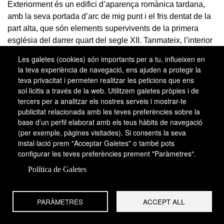
Exteriorment és un edifici d’aparença romànica tardana,
amb la seva portada d’arc de mig punt i el fris dentat de la
part alta, que són elements supervivents de la primera
església del darrer quart del segle XII. Tanmateix, l’interior
és un espai acusadament gòtic, en forma de sala de planta
Les galetes (cookies) són importants per a tu, influeixen en
aproximadament rectangular amb la coberta de fusta
la teva experiència de navegació, ens ajuden a protegir la
suportada per arcs diafragma. La seva construcció data de
teva privacitat i permeten realitzar les peticions que ens
la fi del segle XIII, ja que l’any 1307 s’hi van celebrar corts i
sol·licitis a través de la web. Utilitzem galetes pròpies i de
es parlava de decorar l’enteixinat.
tercers per a analitzar els nostres serveis i mostrar-te
publicitat relacionada amb les teves preferències sobre la
Posteriorment, durant els segles XIV i XV, s’hi van afegir
base d’un perfil elaborat amb els teus hàbits de navegació
(per exemple, pàgines visitades). Si consents la seva
petites capelles sota l’arrencada d’alguns arcs i molt
instal·lació prem "Acceptar Galetes" o també pots
probablement també els dos trams orientals.
configurar les teves preferències prement "Paràmetres".
L’església de Santa Maria de Santa Coloma de Queralt,
Política de Galetes
que té moltes coses en comú amb Santa Maria de
Montblanc, és un altre dels bons exponents del tipus
d’església parroquial gòtica.
PARÀMETRES
ACCEPT ALL
Les obres es van iniciar cap al 1330 sota la direcció del