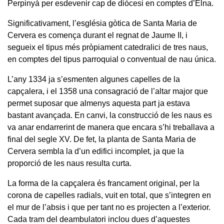
Perpinyà per esdevenir cap de diòcesi en comptes d’Elna.
Significativament, l’església gòtica de Santa Maria de
Cervera es comença durant el regnat de Jaume II, i
segueix el tipus més pròpiament catedralici de tres naus,
en comptes del tipus parroquial o conventual de nau única.
L’any 1334 ja s’esmenten algunes capelles de la
capçalera, i el 1358 una consagració de l’altar major que
permet suposar que almenys aquesta part ja estava
bastant avançada. En canvi, la construcció de les naus es
va anar endarrerint de manera que encara s’hi treballava a
final del segle XV. De fet, la planta de Santa Maria de
Cervera sembla la d’un edifici incomplet, ja que la
proporció de les naus resulta curta.
La forma de la capçalera és francament original, per la
corona de capelles radials, vuit en total, que s’integren en
el mur de l’absis i que per tant no es projecten a l’exterior.
Cada tram del deambulatori inclou dues d’aquestes