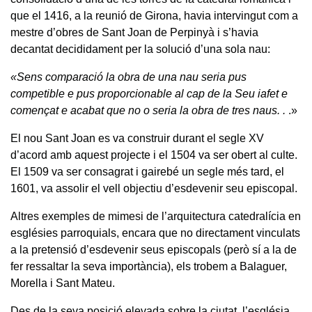
que el 1416, a la reunió de Girona, havia intervingut com a
mestre d’obres de Sant Joan de Perpinyà i s’havia
decantat decididament per la solució d’una sola nau:
«Sens comparació la obra de una nau seria pus
competible e pus proporcionable al cap de la Seu iafet e
començat e acabat que no o seria la obra de tres naus. .
.»
El nou Sant Joan es va construir durant el segle XV
d’acord amb aquest projecte i el 1504 va ser obert al culte.
El 1509 va ser consagrat i gairebé un segle més tard, el
1601, va assolir el vell objectiu d’esdevenir seu episcopal.
Altres exemples de mimesi de l’arquitectura catedralícia en
esglésies parroquials, encara que no directament vinculats
a la pretensió d’esdevenir seus episcopals (però sí a la de
fer ressaltar la seva importància), els trobem a Balaguer,
Morella i Sant Mateu.
Des de la seva posició elevada sobre la ciutat, l’església