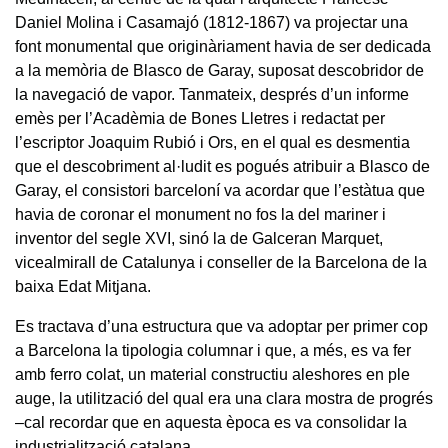
Daniel Molina i Casamajó (1812-1867) va projectar una
font monumental que originàriament havia de ser dedicada
a la memòria de Blasco de Garay, suposat descobridor de
la navegació de vapor. Tanmateix, després d’un informe
emès per l’Acadèmia de Bones Lletres i redactat per
l’escriptor Joaquim Rubió i Ors, en el qual es desmentia
que el descobriment al·ludit es pogués atribuir a Blasco de
Garay, el consistori barceloní va acordar que l’estàtua que
havia de coronar el monument no fos la del mariner i
inventor del segle XVI, sinó la de Galceran Marquet,
vicealmirall de Catalunya i conseller de la Barcelona de la
baixa Edat Mitjana.
Es tractava d’una estructura que va adoptar per primer cop
a Barcelona la tipologia columnar i que, a més, es va fer
amb ferro colat, un material constructiu aleshores en ple
auge, la utilització del qual era una clara mostra de progrés
–cal recordar que en aquesta època es va consolidar la
industrialització catalana.