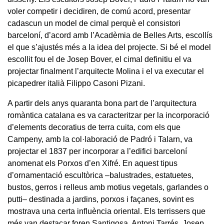
voler competir i decidiren, de comú acord, presentar
cadascun un model de cimal perquè el consistori
barceloní, d’acord amb l’Acadèmia de Belles Arts, escollís
el que s’ajustés més a la idea del projecte. Si bé el model
escollit fou el de Josep Bover, el cimal definitiu el va
projectar finalment l’arquitecte Molina i el va executar el
picapedrer italià Filippo Casoni Pizani.
A partir dels anys quaranta bona part de l’arquitectura
romàntica catalana es va caracteritzar per la incorporació
d’elements decoratius de terra cuita, com els que
Campeny, amb la col·laboració de Padró i Talarn, va
projectar el 1837 per incorporar a l’edifici barceloní
anomenat els Porxos d’en Xifré. En aquest tipus
d’ornamentació escultòrica –balustrades, estatuetes,
bustos, gerros i relleus amb motius vegetals, garlandes o
putti– destinada a jardins, porxos i façanes, sovint es
mostrava una certa influència oriental. Els terrissers que
més van destacar foren Santigosa, Antoni Tarrés, Josep