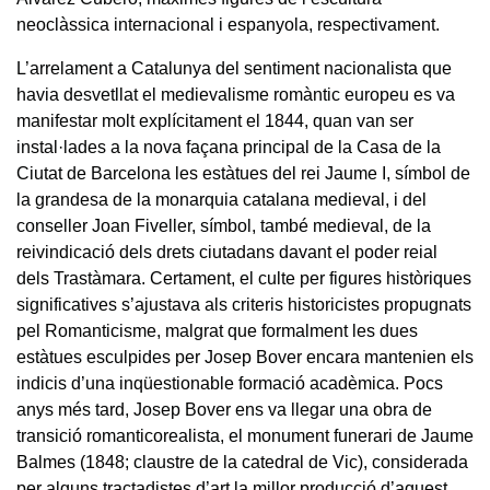
neoclàssica internacional i espanyola, respectivament.
L’arrelament a Catalunya del sentiment nacionalista que
havia desvetllat el medievalisme romàntic europeu es va
manifestar molt explícitament el 1844, quan van ser
instal·lades a la nova façana principal de la Casa de la
Ciutat de Barcelona les estàtues del rei Jaume I, símbol de
la grandesa de la monarquia catalana medieval, i del
conseller Joan Fiveller, símbol, també medieval, de la
reivindicació dels drets ciutadans davant el poder reial
dels Trastàmara. Certament, el culte per figures històriques
significatives s’ajustava als criteris historicistes propugnats
pel Romanticisme, malgrat que formalment les dues
estàtues esculpides per Josep Bover encara mantenien els
indicis d’una inqüestionable formació acadèmica. Pocs
anys més tard, Josep Bover ens va llegar una obra de
transició romanticorealista, el monument funerari de Jaume
Balmes (1848; claustre de la catedral de Vic), considerada
per alguns tractadistes d’art la millor producció d’aquest