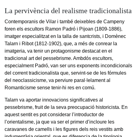
La pervivència del realisme tradicionalista
Contemporanis de Vilar i també deixebles de Campeny
foren els escultors Ramon Padró i Pijoan (1809-1886),
imatger especialitzat en la talla de santcrists, i Domènec
Talarn i Ribot (1812-1902), que, a més de conrear la
imatgeria, va tenir un protagonisme destacat en el
tradicional art del pessebrisme. Ambdós escultors,
especialment Padró, van ser uns exponents incondicionals
del corrent tradicionalista que, servint-se de les fórmules
del neoclassicisme, va perviure paral·lelament al
Romanticisme sense tenir-hi res en comú.
Talarn va aportar innovacions significatives al
pessebrisme, fruit de la seva preocupació historicista. En
aquest sentit es pot considerar l’introductor de
l’orientalisme, ja que va ser el primer d’incloure les
caravanes de camells i les figures dels reis vestits amb
indumentària oriental, que es diferencia de la tipologia