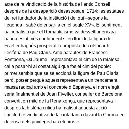
acte de reivindicació de la història de l’antic Consell
després de la desaparició desastrosa el 1714: les estàtues
del rei fundador de la institució i del qui –segons la
llegenda– sabé defensar-la en el segle XV». El sentiment
nacionalista que el Romanticisme va desvetllar encara
hauria estat més contundent si en lloc de la figura de
Fiveller hagués prosperat la proposta de col·locar-hi
l’estàtua de Pau Claris. Amb paraules de Francesc
Fontbona, «si Jaume I representava el cim de la reialesa,
calia posar-hi al costat algú que fos el cim del poble:
primer sembla que se seleccionà la figura de Pau Claris,
però, potser perquè aquest representava un trencament
massa radical amb el concepte d’Espanya, el nom elegit
seria finalment el de Joan Fiveller, conseller de Barcelona,
convertit en mite de la Renaixença, que representava –
després la història crítica ha matisat aquesta acció–
l’actitud reivindicativa de la ciutadania davant la Corona en
defensa dels privilegis barcelonins.»