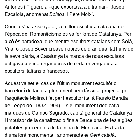
Antonès i Figuerola –que exportava a ultramar–, Josep
Escaiola, anomenat
Bolsós
, i Pere Moixí.
Com ja s’ha assenyalat, la millor escultura catalana de
l’època del Romanticisme es va fer fora de Catalunya. Per
això és paradoxal que mentre escultors catalans com Solà,
Vilar o Josep Bover creaven obres de gran qualitat lluny de
la seva pàtria, a Catalunya la manca de nous escultors
obligava a encarregar obres de certa envergadura a
escultors italians o francesos.
Aquest va ser el cas de l’últim monument escultòric
barceloní de factura plenament neoclàssica, projectat per
l’arquitecte Molina i fet per l’escultor italià Fausto Baratta
de Leopoldo (1832-1904). És el monument dedicat al
marquès de Campo Sagrado, capità general de Catalunya
i impulsor de la canalització fins a Barcelona de les aigües
potables procedents de la mina de Montcada. Es tracta
d’una font monumental, anomenada
el Geni català
,