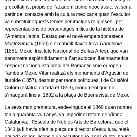
grecollatins, propis de l’academicisme neoclàssic, va ser a
partir del contacte amb la cultura mexicana quan l’escultor
va substituir aquests temes per imatges religioses i per
representacions de personatges mítics de la història de
l’Amèrica llatina. Destaquen el novè emperador asteca
Moctezuma II
(1850) o el cabdill tlaxcalteca
Tlahuicole
(1851; Mèxic, Instituto Nacional de Bellas Artes), que van
transmetre esplèndidament a l’art autòcton llatinoamericà
l’esperit nacionalista propi del Romanticisme europeu.
També a Mèxic Vilar realitzà els monuments d’Agustín de
Iturbide (1857), destruït per raons polítiques, i de Cristòfol
Colom (estàtua datada el 1853), monument que no
s’inaugurà fins al 1892 a la plaça de Buenavista de Mèxic.
La seva mort prematura, esdevinguda el 1860 quan només
tenia quaranta-vuit anys, va impedir el retorn de Vilar a
Catalunya, i l’Escola de Nobles Arts de Barcelona, que el
1841 ja li havia ofert la plaça de director d’escultura, restà
privada de les lliçons d’un escultor que, sens dubte, hauria