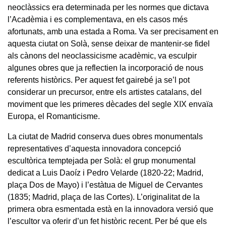
neoclàssics era determinada per les normes que dictava
l’Acadèmia i es complementava, en els casos més
afortunats, amb una estada a Roma. Va ser precisament en
aquesta ciutat on Solà, sense deixar de mantenir-se fidel
als cànons del neoclassicisme acadèmic, va esculpir
algunes obres que ja reflectien la incorporació de nous
referents històrics. Per aquest fet gairebé ja se’l pot
considerar un precursor, entre els artistes catalans, del
moviment que les primeres dècades del segle XIX envaïa
Europa, el Romanticisme.
La ciutat de Madrid conserva dues obres monumentals
representatives d’aquesta innovadora concepció
escultòrica temptejada per Solà: el grup monumental
dedicat a Luis Daoíz i Pedro Velarde (1820-22; Madrid,
plaça Dos de Mayo) i l’estàtua de Miguel de Cervantes
(1835; Madrid, plaça de las Cortes). L’originalitat de la
primera obra esmentada està en la innovadora versió que
l’escultor va oferir d’un fet històric recent. Per bé que els