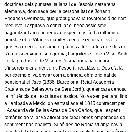
doctrines dels puristes italians i de l’escola natzarena
alemanya, dominada per la personalitat de Johann
Friedrich Overbeck, que propugnava la revaloració de l’art
medieval i aspirava a conciliar el neoclassicisme
paganitzant amb un renovat esperit cristià. La influència
purista sobre Vilar es manifesta en el seu ideari estètic,
que es coneix a bastament gràcies a les cartes que des de
Roma va enviar al seu germà, l’arquitecte Josep Vilar. Amb
tot, la producció de Vilar de l’etapa romana encara
s’insereix plenament dins l’esperit neoclàssic. Des d’allà,
per exemple, va enviar com a primera obra original de
pensionat el
Jasó
(1836; Barcelona, Reial Acadèmia
Catalana de Belles Arts de Sant Jordi), que encara denota
la influència de l’escultura clàssica. No va ser, per tant, fins
a l’arribada a Mèxic, on es traslladà el 1845 contractat per
l’Acadèmia de Bellas Artes de San Carlos, que l’esperit
romàntic de Vilar va aflorar per crear obres empeltades de
sentiment nacionalista. Si bé des de Roma Vilar ja havia
manifestat el seu cansament respecte als temes mitològics