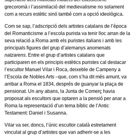
grecoromà i l’assimilació del medievalisme no solament
com a recurs estètic sinó també com a opció ideològica.
Com se sap, l’adscripció dels artistes catalans de l’època
del Romanticisme a l’escola purista va tenir lloc arran de la
seva relació a Roma amb els puristes italians i amb les
principals figures del grup d’alemanys anomenats
natzarens
. Entre el grup d’artistes catalans que
participaren en els principis estètics puristes cal destacar
l’escultor Manuel Vilar i Roca, deixeble de Campeny a
l’Escola de Nobles Arts –que, com s’ha dit més amunt, va
arribar a Roma el 1834, després de guanyar la plaça de
pensionat. Un any abans, la Junta de Comerç havia
proposat als escultors que optaren a la pensió per anar a
Roma la representació d’un tema bíblic de l’Antic
Testament: Daniel i Susanna.
Vilar va ser, doncs, l’únic escultor català estretament
vinculat al grup d’artistes que van adherir-se a les