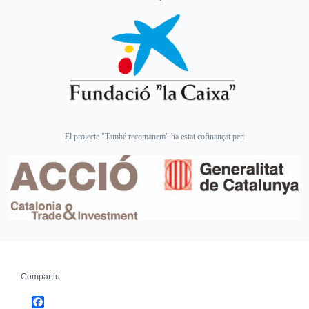
El projecte "També recomanem" ha estat cofinançat per:
Compartiu
Facebook