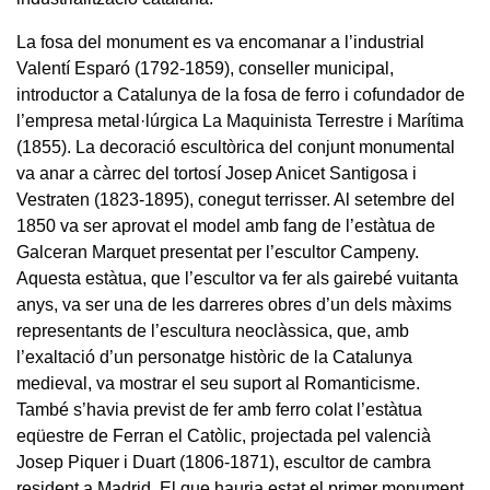
La fosa del monument es va encomanar a l’industrial
Valentí Esparó (1792-1859), conseller municipal,
introductor a Catalunya de la fosa de ferro i cofundador de
l’empresa metal·lúrgica La Maquinista Terrestre i Marítima
(1855). La decoració escultòrica del conjunt monumental
va anar a càrrec del tortosí Josep Anicet Santigosa i
Vestraten (1823-1895), conegut terrisser. Al setembre del
1850 va ser aprovat el model amb fang de l’estàtua de
Galceran Marquet presentat per l’escultor Campeny.
Aquesta estàtua, que l’escultor va fer als gairebé vuitanta
anys, va ser una de les darreres obres d’un dels màxims
representants de l’escultura neoclàssica, que, amb
l’exaltació d’un personatge històric de la Catalunya
medieval, va mostrar el seu suport al Romanticisme.
També s’havia previst de fer amb ferro colat l’estàtua
eqüestre de Ferran el Catòlic, projectada pel valencià
Josep Piquer i Duart (1806-1871), escultor de cambra
resident a Madrid. El que hauria estat el primer monument