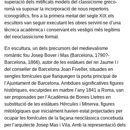
superació dels mitificats models del classicisme greco-
romà va suposar la incorporació de nous repertoris
iconogràfics, fins a la primera meitat del segle XIX els
escultors van seguir executant les obres servint-se d’una
tècnica acadèmica i conservant els vestigis més legítims
del neoclassicisme formal.
En escultura, un dels precursors del medievalisme
romàntic fou Josep Bover i Mas (Barcelona, 1790?-
Barcelona, 1866), autor de les estàtues del rei Jaume I i
del conseller de Barcelona Joan Fiveller, situades en
sengles fornícules que flanquegen la porta principal de
l’Ajuntament de Barcelona. Ambdues significatives figures
històriques, esculpides en marbre l’any 1841 a Roma, van
ser proposades per l’Acadèmia de Bones Lletres en
substitució de les estàtues
Hèrcules
i
Minerva
, figures
mitològiques que inicialment havien estat projectades per
ocupar les fornícules de la façana neoclàssica concebuda
per l’arquitecte Josep Mas i Vila. Amb la representació dels