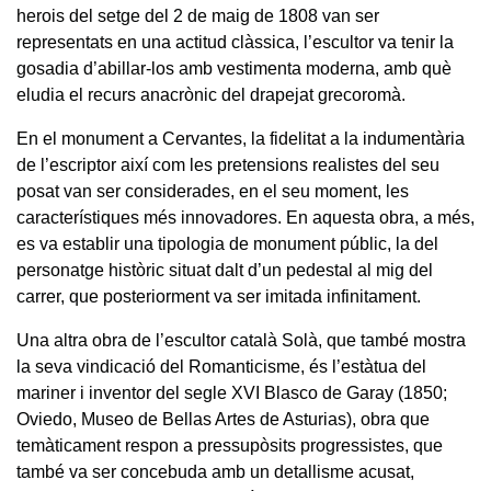
herois del setge del 2 de maig de 1808 van ser
representats en una actitud clàssica, l’escultor va tenir la
gosadia d’abillar-los amb vestimenta moderna, amb què
eludia el recurs anacrònic del drapejat grecoromà.
En el monument a Cervantes, la fidelitat a la indumentària
de l’escriptor així com les pretensions realistes del seu
posat van ser considerades, en el seu moment, les
característiques més innovadores. En aquesta obra, a més,
es va establir una tipologia de monument públic, la del
personatge històric situat dalt d’un pedestal al mig del
carrer, que posteriorment va ser imitada infinitament.
Una altra obra de l’escultor català Solà, que també mostra
la seva vindicació del Romanticisme, és l’estàtua del
mariner i inventor del segle XVI Blasco de Garay (1850;
Oviedo, Museo de Bellas Artes de Asturias), obra que
temàticament respon a pressupòsits progressistes, que
també va ser concebuda amb un detallisme acusat,