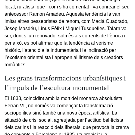
local, ruralista, que –com s’ha comentat– va conrear el seu
antecessor Ramon Amadeu. Aquesta tendència la van
imitar altres pessebristes de renom, com Macià Cuadrado,
Josep Masdéu, Linus Fèlix i Miquel Tusquelles. Talarn va
ser, doncs, un renovador sotmès als corrents de l’època i,
per això, es pot afirmar que la tendència al verisme
històric, l’atenció a la indumentària i la inclinació per
l’exotisme orientalista l’apropen al lirisme dels creadors
romàntics.
Les grans transformacions urbanístiques i
l’impuls de l’escultura monumental
El 1833, coincidint amb la mort del monarca absolutista
Ferran VII, no només va començar la transformació
sociopolítica sinó també una nova època artística. La
situació de crisi social, agreujada per l’actitud bel·licista
dels carlins i la reacció dels liberals, que provocà la crema
de convents a Barcelona el 1835, va propiciar la