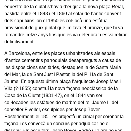
eqüestre de la ciutat s’havia d’erigir a la nova plaça Reial,
bastida entre el 1848 i el 1860 al solar de l’antic convent
dels caputxins, on el 1850 es col·locà una estàtua
provisional de guix pintat que imitava el bronze, que hi va
romandre tretze anys fins que es va deteriorar i es va retirar
definitivament.
A Barcelona, entre les places urbanitzades als espais
d’antics cementiris parroquials desapareguts a causa de
les disposicions sanitàries, destaquen la de Santa Maria
del Mar, la de Sant Just i Pastor, la del Pi i la de Sant
Jaume. En aquesta última plaça l’arquitecte Josep Mas i
Vila (?-1855) construí la nova façana neoclàssica de la
Casa de la Ciutat (1831-47), on el 1844 van ser
col·locades les estàtues de marbre del rei Jaume I i del
conseller Fiveller, esculpides per Josep Bover.
Posteriorment, el 1851 es projectà un cimal per coronar la
façana i es convocà un concurs per adjudicar-ne el
disseny. Els escultors Josep Bover, Padró i Talarn no van