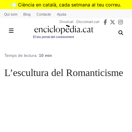
Vés
✉️
Ciència en català, cada setmana al teu correu.
al
➜
Subscriu-te al butlletí de Divulcat
.
Qui som
Blog
Contacte
Ajuda
contingut
Divulcat
Diccionari.cat
El teu portal del coneixement
Temps de lectura:
10 min
L’escultura del Romanticisme