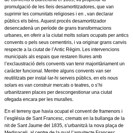
promulgació de les lleis desamortitzadores, que van
suprimir les comunitats religioses i en , van declarar
públics els béns. Aquest procés desamortitzador
desencadenà un període de grans transformacions
urbanes, en oferir a la ciutat molts solars ocupats per antics
convents o pels seus cementiris, i va originar grans canvis
respecte a la ciutat de l’Antic Règim. Les intervencions
municipals als espais que restaren lliures amb
l’exclaustració dels convents van tenir majoritàriament un
caràcter funcional. Mentre alguns convents van ser
reutilitzats per instal·lar-hi serveis públics, en els nous
solars es van construir mercats o teatres, o s’hi
urbanitzaren places per descongestionar una ciutat
ofegada encara per les muralles.
En el terreny que havia ocupat el convent de framenors i
l’església de Sant Francesc, cremats en la bullanga de la
nit de Sant Jaume del 1835, s’urbanitzà la nova plaça de
Medinaceli, al centre de la qual l’arquitecte Francesc