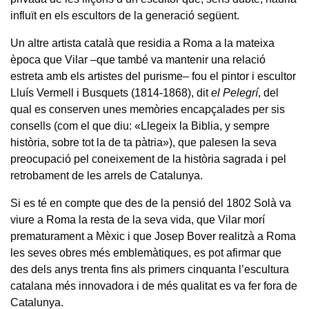
influït en els escultors de la generació següent.
Un altre artista català que residia a Roma a la mateixa
època que Vilar –que també va mantenir una relació
estreta amb els artistes del purisme– fou el pintor i escultor
Lluís Vermell i Busquets (1814-1868), dit
el Pelegrí
, del
qual es conserven unes memòries encapçalades per sis
consells (com el que diu: «Llegeix la Biblia, y sempre
història, sobre tot la de ta pàtria»), que palesen la seva
preocupació pel coneixement de la història sagrada i pel
retrobament de les arrels de Catalunya.
Si es té en compte que des de la pensió del 1802 Solà va
viure a Roma la resta de la seva vida, que Vilar morí
prematurament a Mèxic i que Josep Bover realitzà a Roma
les seves obres més emblemàtiques, es pot afirmar que
des dels anys trenta fins als primers cinquanta l’escultura
catalana més innovadora i de més qualitat es va fer fora de
Catalunya.