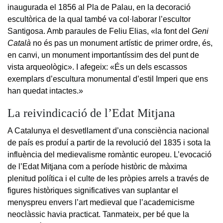
inaugurada el 1856 al Pla de Palau, en la decoració
escultòrica de la qual també va col·laborar l’escultor
Santigosa. Amb paraules de Feliu Elias, «la font del
Geni
Català
no és pas un monument artístic de primer ordre, és,
en canvi, un monument importantíssim des del punt de
vista arqueològic». I afegeix: «És un dels escassos
exemplars d’escultura monumental d’estil Imperi que ens
han quedat intactes.»
La reivindicació de l’Edat Mitjana
A Catalunya el desvetllament d’una consciència nacional
de país es produí a partir de la revolució del 1835 i sota la
influència del medievalisme romàntic europeu. L’evocació
de l’Edat Mitjana com a període històric de màxima
plenitud política i el culte de les pròpies arrels a través de
figures històriques significatives van suplantar el
menyspreu envers l’art medieval que l’academicisme
neoclàssic havia practicat. Tanmateix, per bé que la