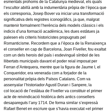
esmentats prohoms de la Catalunya medieval, els quals
l’escultor abillà amb la indumentària pròpia de l’època que
els corresponia, Josep Bover va iniciar una transformació
significativa dels registres iconogràfics, ja que, malgrat
mantenir formalment l’herència dels models clàssics i els
indicis d’una formació acadèmica, les dues estàtues ja
palesen els criteris historicistes propugnats pel
Romanticisme. Recordem que a l’època de la Renaixença
el conseller en cap de Barcelona, Joan Fiveller, fou exaltat
com un dels herois del país i esdevingué símbol de les
llibertats municipals davant el poder reial imposat per
Ferran d’Antequera, mentre que la figura de Jaume I, el
Conqueridor, era venerada com a forjador de la
personalitat pròpia dels Països Catalans. Com va
assenyalar l’historiador Agustí Duran i Sanpere, la
col·locació de l’estàtua de Fiveller va constituir el primer
acte de reivindicació històrica dels antics consellers
desapareguts l’any 1714. De forma similar s’expressà
Rafael Benet en escriure que s’havia executat «el primer