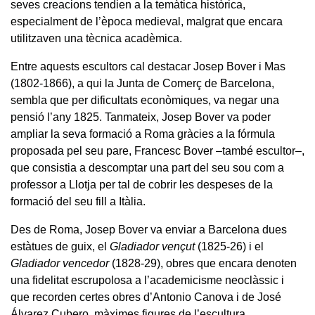
seves creacions tendien a la temàtica històrica,
especialment de l’època medieval, malgrat que encara
utilitzaven una tècnica acadèmica.
Entre aquests escultors cal destacar Josep Bover i Mas
(1802-1866), a qui la Junta de Comerç de Barcelona,
sembla que per dificultats econòmiques, va negar una
pensió l’any 1825. Tanmateix, Josep Bover va poder
ampliar la seva formació a Roma gràcies a la fórmula
proposada pel seu pare, Francesc Bover –també escultor–,
que consistia a descomptar una part del seu sou com a
professor a Llotja per tal de cobrir les despeses de la
formació del seu fill a Itàlia.
Des de Roma, Josep Bover va enviar a Barcelona dues
estàtues de guix, el
Gladiador vençut
(1825-26) i el
Gladiador vencedor
(1828-29), obres que encara denoten
una fidelitat escrupolosa a l’academicisme neoclàssic i
que recorden certes obres d’Antonio Canova i de José
Álvarez Cubero, màximes figures de l’escultura